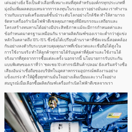
เด่นอย่างยิ่ง จึงเป็นตัวเลือกที่เหมาะสมที่สุดสำหรับองค์กรทุกประเภทที่
มุ่งมั่นเพิ่มผลตอบแทนจากการลงทุนในระยะยาวอย่างมั่นคง เราทำงาน
ร่วมกับแบรนด์เครื่องยนต์ชั้นนำระดับโลกอย่างใกล้ชิด ทำให้สามารถ
จัดหาเครื่องกำเนิดไฟฟ้าดีเซลคุณภาพสูงที่มีสมรรถนะเสถียรและ
โครงสร้างทนทานได้อย่างมีประสิทธิภาพ แม้จะมีการกำหนดค่าและ
ข้อกำหนดมาตรฐานเหมือนกัน ราคาผลิตภัณฑ์ของเราจะต่ำกว่าคู่แข่ง
หลักในตลาดถึง 10%–15% ซึ่งข้อได้เปรียบด้านราคาที่ชัดเจนนี้สอดคล้อง
กันอย่างลงตัวกับระบบควบคุมคุณภาพที่เข้มงวดและเชื่อถือได้สูงใน
การใช้งานจริง ทำให้ลูกค้าทุกรายได้รับมูลค่าที่คุ้มค่าและใช้งานได้
จริงมากที่สุดจากการซื้อแต่ละครั้ง นอกจากนี้ นโยบายการรับประกัน
แบบพิเศษของเราที่ว่า 'ชดเชย 10 เท่ากรณีสินค้าปลอม' ยังเสริมสร้างชื่อ
เสียงอันน่าเชื่อถือของบริษัทในอุตสาหกรรมอุปกรณ์พลังงานอย่าง
แข็งแกร่ง ทำให้ผู้ซื้อทุกท่านมั่นใจอย่างเต็มเปี่ยมและวางใจอย่าง
สมบูรณ์เมื่อเลือกซื้อผลิตภัณฑ์เครื่องกำเนิดไฟฟ้าดีเซลจากเรา