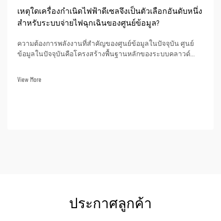
เหตุใดเครื่องกำเนิดไฟฟ้าดีเซลจึงเป็นตัวเลือกอันดับหนึ่ง
สำหรับระบบจ่ายไฟฉุกเฉินของศูนย์ข้อมูล?
ความต้องการพลังงานที่สำคัญของศูนย์ข้อมูลในปัจจุบัน ศูนย์
ข้อมูลในปัจจุบันคือโครงสร้างพื้นฐานหลักของระบบคลาวด์
ปัญญาประดิษฐ์ (AI) การธนาคารออนไลน์ และการดำเนินงาน
ข้อมูลทางธุรกิจ ภาวะไฟฟ้าดับอาจส่งผลให้เกิดเวลาหยุดให้
View More
บริการในการดำเนินงานอย่างมีนัยสำคัญ สูญเสียข้อมูล...
ประกาศลูกค้า