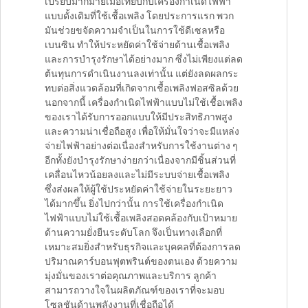
เปรียบมากมายเมื่อเทียบกับเครื่องกำเนิดไฟฟ้า
แบบดั้งเดิมที่ใช้เชื้อเพลิง โดยประการแรก พวก
มันช่วยขจัดความจำเป็นในการใช้ดีเซลหรือ
เบนซิน ทำให้ประหยัดค่าใช้จ่ายด้านเชื้อเพลิง
และการบำรุงรักษาได้อย่างมาก ซึ่งไม่เพียงแต่ลด
ต้นทุนการดำเนินงานลงเท่านั้น แต่ยังลดผลกระ
ทบต่อสิ่งแวดล้อมที่เกิดจากเชื้อเพลิงฟอสซิลด้วย
นอกจากนี้ เครื่องกำเนิดไฟฟ้าแบบไม่ใช้เชื้อเพลิง
ของเราได้รับการออกแบบให้มีประสิทธิภาพสูง
และความน่าเชื่อถือสูง เพื่อให้มั่นใจว่าจะมีแหล่ง
จ่ายไฟฟ้าอย่างต่อเนื่องสำหรับการใช้งานต่าง ๆ
อีกทั้งยังบำรุงรักษาง่ายกว่าเนื่องจากมีชิ้นส่วนที่
เคลื่อนไหวน้อยลงและไม่มีระบบจ่ายเชื้อเพลิง
ซึ่งส่งผลให้ผู้ใช้ประหยัดค่าใช้จ่ายในระยะยาว
ได้มากขึ้น ยิ่งไปกว่านั้น การใช้เครื่องกำเนิด
ไฟฟ้าแบบไม่ใช้เชื้อเพลิงสอดคล้องกับเป้าหมาย
ด้านความยั่งยืนระดับโลก จึงเป็นทางเลือกที่
เหมาะสมยิ่งสำหรับธุรกิจและบุคคลที่ต้องการลด
ปริมาณคาร์บอนฟุตพรินต์ของตนเอง ด้วยความ
มุ่งมั่นของเราต่อคุณภาพและบริการ ลูกค้า
สามารถวางใจในผลิตภัณฑ์ของเราที่จะมอบ
โซลูชันด้านพลังงานที่เชื่อถือได้