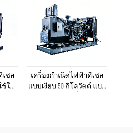
ดีเซล
เครื่องกำเนิดไฟฟ้าดีเซล
ใช้ใน
แบบเงียบ 50 กิโลวัตต์ แบบ
หรือ
พกพา ป้องกันน้ำฝนได้
็ก
เหมาะสำหรับงานก่อสร้าง
กลางแจ้งและสถานการณ์
ฉุกเฉิน