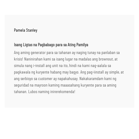
Pamela Stanley
Isang Ligtas na Pagbabago para sa Ating Pamilya
Ang aming generator para sa tahanan ay naging tunay na panlaban sa
krisis! Naninirahan kami sa isang lugar na madalas ang brownout, at
simula nang i-install ang unit na ito, hindi na kami nag-aalala sa
pagkawala ng kuryente habang may bagyo. Ang pag-iinstall ay simple, at
ang serbisyo sa customer ay napakahusay. Nakakaramdam kami ng
seguridad na mayroon kaming maaasahang kuryente para sa aming
tahanan. Lubos naming inirerekomenda!