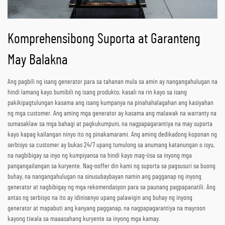
Komprehensibong Suporta at Garanteng
May Balakna
Ang pagbili ng isang generator para sa tahanan mula sa amin ay nangangahulugan na
hindi lamang kayo bumibili ng isang produkto; kasali na rin kayo sa isang
pakikipagtulungan kasama ang isang kumpanya na pinahahalagahan ang kasiyahan
ng mga customer. Ang aming mga generator ay kasama ang malawak na warranty na
sumasaklaw sa mga bahagi at pagkukumpuni, na nagpapagarantiya na may suporta
kayo kapag kailangan ninyo ito ng pinakamarami. Ang aming dedikadong koponan ng
serbisyo sa customer ay bukas 24/7 upang tumulong sa anumang katanungan o isyu,
na nagbibigay sa inyo ng kumpiyansa na hindi kayo mag-iisa sa inyong mga
pangangailangan sa kuryente. Nag-ooffer din kami ng suporta sa pagsusuri sa buong
buhay, na nangangahulugan na sinusubaybayan namin ang pagganap ng inyong
generator at nagbibigay ng mga rekomendasyon para sa paunang pagpapanatili. Ang
antas ng serbisyo na ito ay idinisenyo upang palawigin ang buhay ng inyong
generator at mapabuti ang kanyang pagganap, na nagpapagarantiya na mayroon
kayong tiwala sa maaasahang kuryente sa inyong mga kamay.