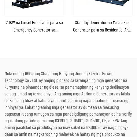
20KW na Diesel Generator para sa
Standby Generator na Malalaking
Emergency Generator sa
Generator para sa Residential Area
Bahay/Maliit na Pabrika bilang
at Construction Site
Emergency Backup
Mula noong 1993, ang Shandong Huayang Juneng Electric Power
Technology Co., Ltd. ay naging pionero sa larangan ng mga generator na
kuryente na pinaandar ng diesel sa pamamagitan ng kanyang dedikasyon
sa pag-unlad ng teknolohiya. Ang aming mga At Home Generators ay kilala
sa kanilang tibay at kahusayan dahil sa aming napapanahong proseso ng
inhinyeriya. Lahat ng aming mga generator ay dumaan sa masusing
pagsusuri upang tumugon sa mga pandaigdigang pamantayan at ina-verify
ng ikatlong partido gamit ang ISO9001, ISO14001, ISO45001, CE, at EPA. Ang
aming pasilidad sa produksyon na may sukat na 62,000㎡ ay nagbibigay-
daan sa amin na magkaroon ng malawak na hanay ng mga produkto na