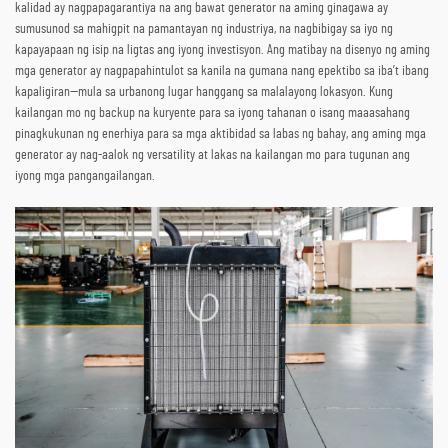
kalidad ay nagpapagarantiya na ang bawat generator na aming ginagawa ay
sumusunod sa mahigpit na pamantayan ng industriya, na nagbibigay sa iyo ng
kapayapaan ng isip na ligtas ang iyong investisyon. Ang matibay na disenyo ng aming
mga generator ay nagpapahintulot sa kanila na gumana nang epektibo sa iba’t ibang
kapaligiran—mula sa urbanong lugar hanggang sa malalayong lokasyon. Kung
kailangan mo ng backup na kuryente para sa iyong tahanan o isang maaasahang
pinagkukunan ng enerhiya para sa mga aktibidad sa labas ng bahay, ang aming mga
generator ay nag-aalok ng versatility at lakas na kailangan mo para tugunan ang
iyong mga pangangailangan.