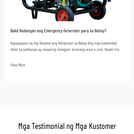
Bakit Kailangan ang Emergency Generator para sa Bahay?
Kapayapaan ng Isip Kasama ang Kaligtasan sa Bahay Ang mga kalamidad
dulot ng kalikasan ay maaaring mangyari anumang araw o oras. Kasali rito
ang matitinding ulan, bagyo, o kahit na mga problema sa kuryente. Sa
panahong ito, ang pagkakaroon ng isang emergency generator ay maaaring
View More
magbigay ng pagkakaiba...
Mga Testimonial ng Mga Kustomer