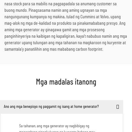
nasa stock para sa mabilis na pagpapadala sa anumang customer sa
buong mundo. Pinagsasama namin ang aming ugnayan sa mga
nangungunang kumpanya ng makina, tulad ng Cummins at Volvo, upang
mag-alok ng mga de-kalidad na produkto sa pinakamababang presyo. Ang
aming mga generator ay ginagawa gamit ang mga prosesong
panginhinyeriya na kaibigan ng kapaligiran, kaya’t nabubuo namin ang mga
generator upang tulungan ang mga tahanan na magkaroon ng kuryente at
samantala’y panatilihin ang mas mababang carbon footprint.
Mga madalas itanong
Ano ang mga benepisyo ng paggamit ng isang at home generator?
Sa tahanan, ang mga generator ay nagbibigay ng