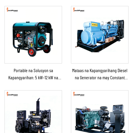
Portable na Solusyon sa
Mataas na Kapangyarihang Diesel
Kapangyarihan: 5 kW–12 kW na
na Generator na may Constant
Diesel na Generator para sa
Power na Solusyon para sa
Bahay/Tindahan/Konstruksyon/Backup
Mining/Produksyon sa Pabrika at
sa Emergency
Industriyal na Paggamit