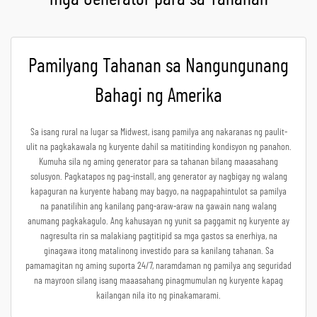
Pamilyang Tahanan sa Nangungunang
Bahagi ng Amerika
Sa isang rural na lugar sa Midwest, isang pamilya ang nakaranas ng paulit-
ulit na pagkakawala ng kuryente dahil sa matitinding kondisyon ng panahon.
Kumuha sila ng aming generator para sa tahanan bilang maaasahang
solusyon. Pagkatapos ng pag-install, ang generator ay nagbigay ng walang
kapaguran na kuryente habang may bagyo, na nagpapahintulot sa pamilya
na panatilihin ang kanilang pang-araw-araw na gawain nang walang
anumang pagkakagulo. Ang kahusayan ng yunit sa paggamit ng kuryente ay
nagresulta rin sa malakiang pagtitipid sa mga gastos sa enerhiya, na
ginagawa itong matalinong investido para sa kanilang tahanan. Sa
pamamagitan ng aming suporta 24/7, naramdaman ng pamilya ang seguridad
na mayroon silang isang maaasahang pinagmumulan ng kuryente kapag
kailangan nila ito ng pinakamarami.