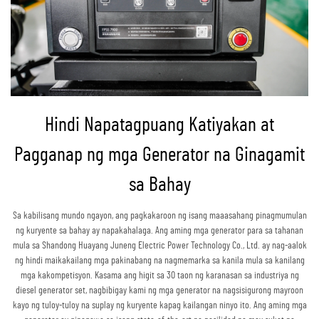
Hindi Napatagpuang Katiyakan at
Pagganap ng mga Generator na Ginagamit
sa Bahay
Sa kabilisang mundo ngayon, ang pagkakaroon ng isang maaasahang pinagmumulan
ng kuryente sa bahay ay napakahalaga. Ang aming mga generator para sa tahanan
mula sa Shandong Huayang Juneng Electric Power Technology Co., Ltd. ay nag-aalok
ng hindi maikakailang mga pakinabang na nagmemarka sa kanila mula sa kanilang
mga kakompetisyon. Kasama ang higit sa 30 taon ng karanasan sa industriya ng
diesel generator set, nagbibigay kami ng mga generator na nagsisigurong mayroon
kayo ng tuloy-tuloy na suplay ng kuryente kapag kailangan ninyo ito. Ang aming mga