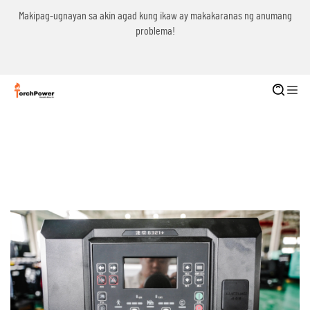
g
Makipag-ugnayan sa akin agad kung ikaw ay makakaranas ng anumang
problema!