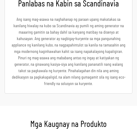
Panlabas na Kabin sa Scandinavia
Ang isang mag-asawa na naghahanap ng paraan upang makatakas sa
kanilang hiwalay na kubo sa Scandinavia ay pumili ng aming generator na
maaaring gamitin sa bahay dahil sa kanyang matibay na disenyo at
kahusayan. Ang generator ay nagbigay-kuryente sa mga pangunahing
appliance ng kanilang kubo, na nagpapahintulot sa kanila na tamasahin ang
mga modernong kaginhawahan kahit sa isang napakalayong kapaligiran.
Pinuri ng mag-asawa ang mababang antas ng ingay at katiyakan ng
generator, na ginawang kasiya-siya ang kanilang pananatili nang walang
takot sa pagkawala ng kuryente. Pinahalagahan din nila ang aming
dedikasyon sa pagkakapaligid, na alam nilang gumagamit sila ng isang eco-
friendly na solusyon sa kuryente.
Mga Kaugnay na Produkto