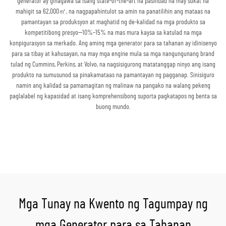
generator ay ginagawa sa isang state-of-the-art na pasilidad na may sukat na
mahigit sa 62,000㎡, na nagpapahintulot sa amin na panatilihin ang mataas na
pamantayan sa produksyon at maghatid ng de-kalidad na mga produkto sa
kompetitibong presyo—10%–15% na mas mura kaysa sa katulad na mga
konpigurasyon sa merkado. Ang aming mga generator para sa tahanan ay idinisenyo
para sa tibay at kahusayan, na may mga engine mula sa mga nangungunang brand
tulad ng Cummins, Perkins, at Volvo, na nagsisigurong matatanggap ninyo ang isang
produkto na sumusunod sa pinakamataas na pamantayan ng pagganap. Sinisiguro
namin ang kalidad sa pamamagitan ng malinaw na pangako na walang pekeng
paglalabel ng kapasidad at isang komprehensibong suporta pagkatapos ng benta sa
buong mundo.
Kumuha ng Quote
Mga Tunay na Kwento ng Tagumpay ng
mga Generator para sa Tahanan