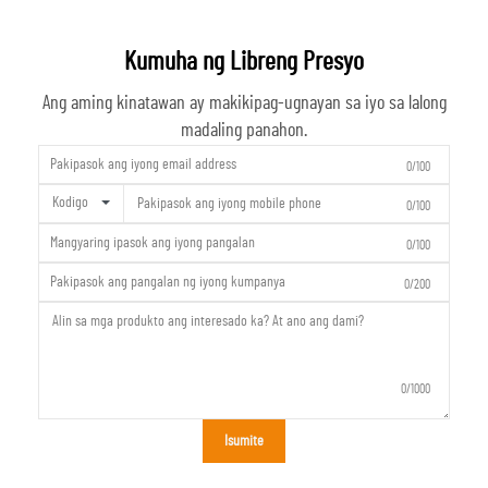
Kumuha ng Libreng Presyo
Ang aming kinatawan ay makikipag-ugnayan sa iyo sa lalong
madaling panahon.
0/100
Kodigo
0/100
0/100
0/200
0/1000
Isumite