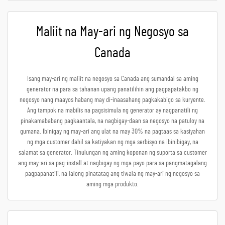
Maliit na May-ari ng Negosyo sa
Canada
Isang may-ari ng maliit na negosyo sa Canada ang sumandal sa aming
generator na para sa tahanan upang panatilihin ang pagpapatakbo ng
negosyo nang maayos habang may di-inaasahang pagkakabigo sa kuryente.
Ang tampok na mabilis na pagsisimula ng generator ay nagpanatili ng
pinakamababang pagkaantala, na nagbigay-daan sa negosyo na patuloy na
gumana. Ibinigay ng may-ari ang ulat na may 30% na pagtaas sa kasiyahan
ng mga customer dahil sa katiyakan ng mga serbisyo na ibinibigay, na
salamat sa generator. Tinulungan ng aming koponan ng suporta sa customer
ang may-ari sa pag-install at nagbigay ng mga payo para sa pangmatagalang
pagpapanatili, na lalong pinatatag ang tiwala ng may-ari ng negosyo sa
aming mga produkto.