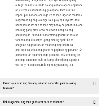
maaasahang pinagkukunan ng kuryente habang may
outage, na nagsisigurado na ang mahahalagang appliance
at sistema ay nananatiling gumagana. Partikular na
kapaki-pakinabang ang mga ito sa mga lugar na madalas
magkaroon ng pagkakabigo sa suplay ng kuryente, dahil
nagpapahintulot sila sa mga may bahay na panatilihin ang
kanilang pang-araw-araw na gawain nang walang
pagkakagulo. Bukod dito, maraming generator para sa
tahanan ang idinisenyo upang maging epektibo sa
paggamit ng gasolina, na maaaring magresulta sa
pagtitipid sa kabuuang gastos sa paglipas ng panahon. Sa
pamamagitan ng aming mga produkto, nakikinabang din
ang mga customer mula sa komprehensibong suporta at
warranty, na nagsisigurado ng kapayapaan ng isip.
Paano ko pipiliin ang tamang sukat ng generator para sa aking
tahanan?
Nakakagambal ang mga generator para sa tahanan?