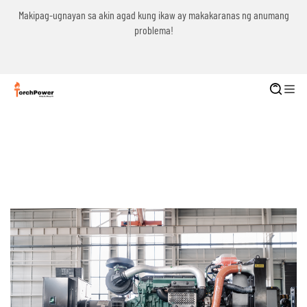
g
Makipag-ugnayan sa akin agad kung ikaw ay makakaranas ng anumang
problema!