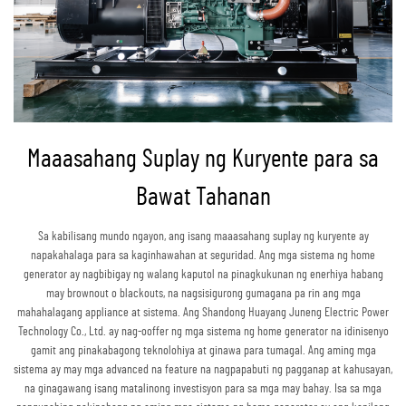
Maaasahang Suplay ng Kuryente para sa
Bawat Tahanan
Sa kabilisang mundo ngayon, ang isang maaasahang suplay ng kuryente ay
napakahalaga para sa kaginhawahan at seguridad. Ang mga sistema ng home
generator ay nagbibigay ng walang kaputol na pinagkukunan ng enerhiya habang
may brownout o blackouts, na nagsisigurong gumagana pa rin ang mga
mahahalagang appliance at sistema. Ang Shandong Huayang Juneng Electric Power
Technology Co., Ltd. ay nag-ooffer ng mga sistema ng home generator na idinisenyo
gamit ang pinakabagong teknolohiya at ginawa para tumagal. Ang aming mga
sistema ay may mga advanced na feature na nagpapabuti ng pagganap at kahusayan,
na ginagawang isang matalinong investisyon para sa mga may bahay. Isa sa mga