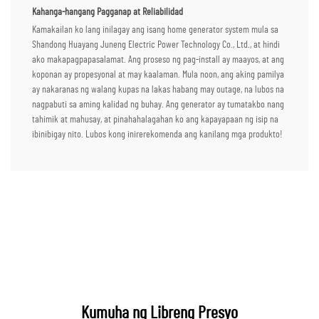
Kahanga-hangang Pagganap at Reliabilidad
Kamakailan ko lang inilagay ang isang home generator system mula sa
Shandong Huayang Juneng Electric Power Technology Co., Ltd., at hindi
ako makapagpapasalamat. Ang proseso ng pag-install ay maayos, at ang
koponan ay propesyonal at may kaalaman. Mula noon, ang aking pamilya
ay nakaranas ng walang kupas na lakas habang may outage, na lubos na
nagpabuti sa aming kalidad ng buhay. Ang generator ay tumatakbo nang
tahimik at mahusay, at pinahahalagahan ko ang kapayapaan ng isip na
ibinibigay nito. Lubos kong inirerekomenda ang kanilang mga produkto!
Kumuha ng Libreng Presyo