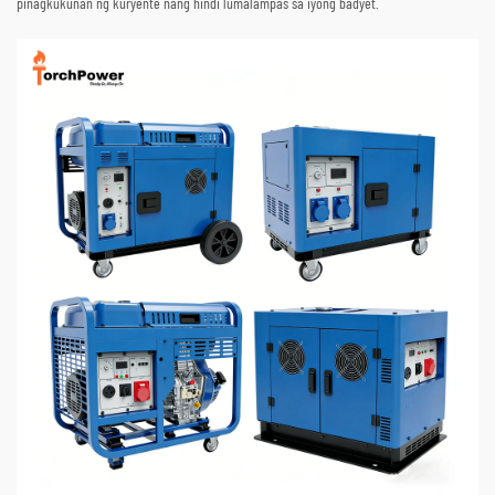
pinagkukunan ng kuryente nang hindi lumalampas sa iyong badyet.