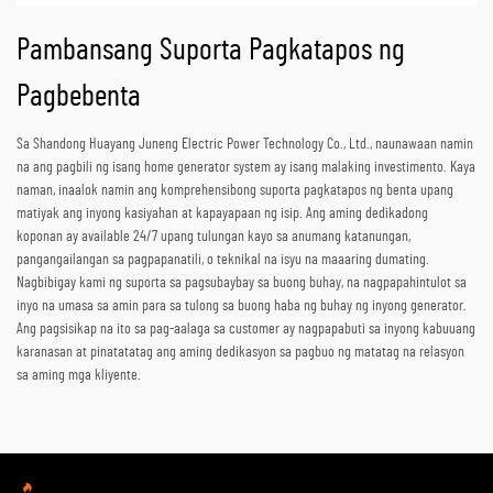
Pambansang Suporta Pagkatapos ng
Pagbebenta
Sa Shandong Huayang Juneng Electric Power Technology Co., Ltd., naunawaan namin
na ang pagbili ng isang home generator system ay isang malaking investimento. Kaya
naman, inaalok namin ang komprehensibong suporta pagkatapos ng benta upang
matiyak ang inyong kasiyahan at kapayapaan ng isip. Ang aming dedikadong
koponan ay available 24/7 upang tulungan kayo sa anumang katanungan,
pangangailangan sa pagpapanatili, o teknikal na isyu na maaaring dumating.
Nagbibigay kami ng suporta sa pagsubaybay sa buong buhay, na nagpapahintulot sa
inyo na umasa sa amin para sa tulong sa buong haba ng buhay ng inyong generator.
Ang pagsisikap na ito sa pag-aalaga sa customer ay nagpapabuti sa inyong kabuuang
karanasan at pinatatatag ang aming dedikasyon sa pagbuo ng matatag na relasyon
sa aming mga kliyente.