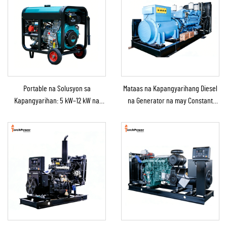
Portable na Solusyon sa
Mataas na Kapangyarihang Diesel
Kapangyarihan: 5 kW–12 kW na
na Generator na may Constant
Diesel na Generator para sa
Power na Solusyon para sa
Bahay/Tindahan/Konstruksyon/Backup
Mining/Produksyon sa Pabrika at
sa Emergency
Industriyal na Paggamit