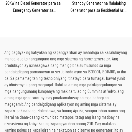
20KW na Diesel Generator para sa
Standby Generator na Malalaking
Emergency Generator sa
Generator para sa Residential Area
Bahay/Maliit na Pabrika bilang
at Construction Site
Emergency Backup
Ang pagtiyak ng katiyakan ng kapangyarihan ay mahalaga sa kasalukuyang
mundo, at dito nangunguna ang mga sistema ng home generator. Ang
produksyon ay isinasagawa nang mahigpit na sumusunod sa mga
pandaigdigang pamantayan at sertipikado ayon sa ISO9001, ISO14001, at iba
pa. Sa pamamagitan ng teknolohiyang itinatayo para tumagal, bawat yunit
ay idinisenyo upang magtagal. Dahil sa aming mga pakikipagtulungan sa
mga nangungunang kumpanya ng makina tulad ng Cummins at Volvo, ang
aming mga generator ay may pinakamahusay na mga bahagi na
magagamit. Ang pandaigdigang aplikasyon ng aming mga sistema ay
kapaki-pakinabang. Halimbawa, sa buong Aprika, sinuportahan namin ang
literal na daan-daang komunidad matapos itatag ang isang matibay na
ekosistema ng katiyakan ng kapangyarihan noong 2011. May malakas
kaming pokus sa kapaligiran na nakatuon sa disenyo ng generator. Ito ay