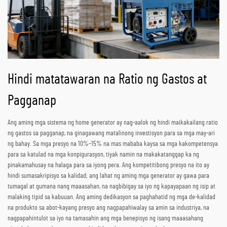
Hindi matatawaran na Ratio ng Gastos at
Pagganap
Ang aming mga sistema ng home generator ay nag-aalok ng hindi maikakailang ratio
ng gastos sa pagganap, na ginagawang matalinong investisyon para sa mga may-ari
ng bahay. Sa mga presyo na 10%–15% na mas mababa kaysa sa mga kakompetensya
para sa katulad na mga konpigurasyon, tiyak namin na makakatanggap ka ng
pinakamahusay na halaga para sa iyong pera. Ang kompetitibong presyo na ito ay
hindi sumasakripisyo sa kalidad; ang lahat ng aming mga generator ay gawa para
tumagal at gumana nang maaasahan, na nagbibigay sa iyo ng kapayapaan ng isip at
malaking tipid sa kabuuan. Ang aming dedikasyon sa paghahatid ng mga de-kalidad
na produkto sa abot-kayang presyo ang nagpapahiwalay sa amin sa industriya, na
nagpapahintulot sa iyo na tamasahin ang mga benepisyo ng isang maaasahang