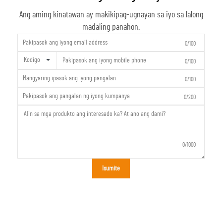
Ang aming kinatawan ay makikipag-ugnayan sa iyo sa lalong
madaling panahon.
0/100
Kodigo
0/100
0/100
0/200
0/1000
Isumite