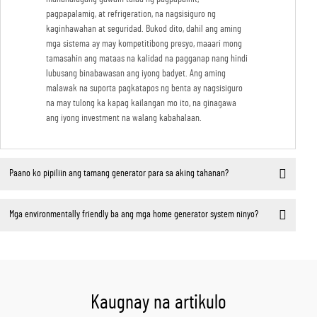
pagpapalamig, at refrigeration, na nagsisiguro ng
kaginhawahan at seguridad. Bukod dito, dahil ang aming
mga sistema ay may kompetitibong presyo, maaari mong
tamasahin ang mataas na kalidad na pagganap nang hindi
lubusang binabawasan ang iyong badyet. Ang aming
malawak na suporta pagkatapos ng benta ay nagsisiguro
na may tulong ka kapag kailangan mo ito, na ginagawa
ang iyong investment na walang kabahalaan.
Paano ko pipiliin ang tamang generator para sa aking tahanan?
Mga environmentally friendly ba ang mga home generator system ninyo?
Kaugnay na artikulo