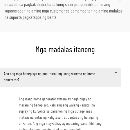
umaabot sa pagkakahaba-haba kung saan pinapanatili namin ang
kapanatagan ng aming mga customer sa pamamagitan ng aming malakas
na suporta pagkatapos ng benta.
Mga madalas itanong
Ano ang mga benepisyo ng pag-install ng isang sistema ng home
generator?
Ang isang home generator system ay nagbibigay ng
maraming benepisyo, kabilang ang walang kaputol na
suplay ng kuryente sa panahon ng mga outage, mas
mataas na antas ng kaligtasan, at pagtaas ng halaga ng
ari-arian. Ang mga may-bahay ay maaaring panatilihin ang
mahahalagang gawain tulad ng pagpapainit,