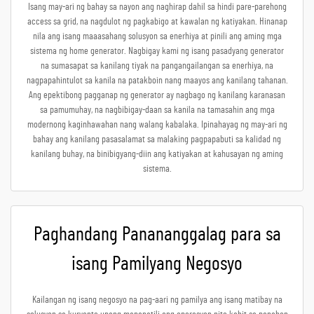
Isang may-ari ng bahay sa nayon ang naghirap dahil sa hindi pare-parehong
access sa grid, na nagdulot ng pagkabigo at kawalan ng katiyakan. Hinanap
nila ang isang maaasahang solusyon sa enerhiya at pinili ang aming mga
sistema ng home generator. Nagbigay kami ng isang pasadyang generator
na sumasapat sa kanilang tiyak na pangangailangan sa enerhiya, na
nagpapahintulot sa kanila na patakboin nang maayos ang kanilang tahanan.
Ang epektibong pagganap ng generator ay nagbago ng kanilang karanasan
sa pamumuhay, na nagbibigay-daan sa kanila na tamasahin ang mga
modernong kaginhawahan nang walang kabalaka. Ipinahayag ng may-ari ng
bahay ang kanilang pasasalamat sa malaking pagpapabuti sa kalidad ng
kanilang buhay, na binibigyang-diin ang katiyakan at kahusayan ng aming
sistema.
Paghandang Panananggalag para sa
isang Pamilyang Negosyo
Kailangan ng isang negosyo na pag-aari ng pamilya ang isang matibay na