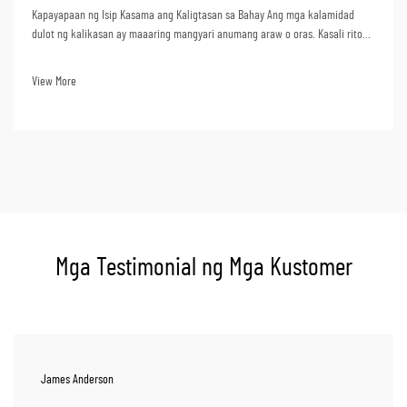
Kapayapaan ng Isip Kasama ang Kaligtasan sa Bahay Ang mga kalamidad
dulot ng kalikasan ay maaaring mangyari anumang araw o oras. Kasali rito
ang matitinding ulan, bagyo, o kahit na mga problema sa kuryente. Sa
panahong ito, ang pagkakaroon ng isang emergency generator ay maaaring
View More
magbigay ng pagkakaiba...
Mga Testimonial ng Mga Kustomer
James Anderson