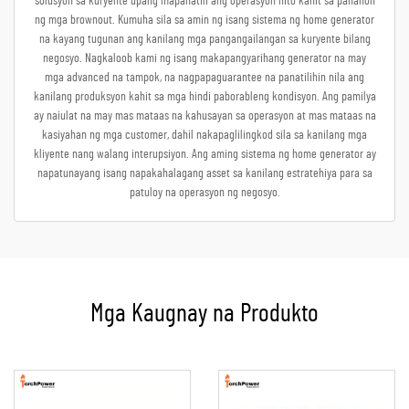
solusyon sa kuryente upang mapanatili ang operasyon nito kahit sa panahon
ng mga brownout. Kumuha sila sa amin ng isang sistema ng home generator
na kayang tugunan ang kanilang mga pangangailangan sa kuryente bilang
negosyo. Nagkaloob kami ng isang makapangyarihang generator na may
mga advanced na tampok, na nagpapaguarantee na panatilihin nila ang
kanilang produksyon kahit sa mga hindi paborableng kondisyon. Ang pamilya
ay naiulat na may mas mataas na kahusayan sa operasyon at mas mataas na
kasiyahan ng mga customer, dahil nakapaglilingkod sila sa kanilang mga
kliyente nang walang interupsiyon. Ang aming sistema ng home generator ay
napatunayang isang napakahalagang asset sa kanilang estratehiya para sa
patuloy na operasyon ng negosyo.
Mga Kaugnay na Produkto