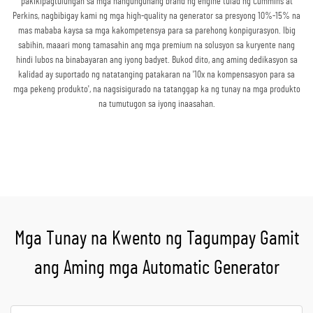
pakikipagtulungan sa mga nangungunang brand ng engine tulad ng Cummins at
Perkins, nagbibigay kami ng mga high-quality na generator sa presyong 10%-15% na
mas mababa kaysa sa mga kakompetensya para sa parehong konpigurasyon. Ibig
sabihin, maaari mong tamasahin ang mga premium na solusyon sa kuryente nang
hindi lubos na binabayaran ang iyong badyet. Bukod dito, ang aming dedikasyon sa
kalidad ay suportado ng natatanging patakaran na '10x na kompensasyon para sa
mga pekeng produkto', na nagsisigurado na tatanggap ka ng tunay na mga produkto
na tumutugon sa iyong inaasahan.
Kumuha ng Quote
Mga Tunay na Kwento ng Tagumpay Gamit
ang Aming mga Automatic Generator