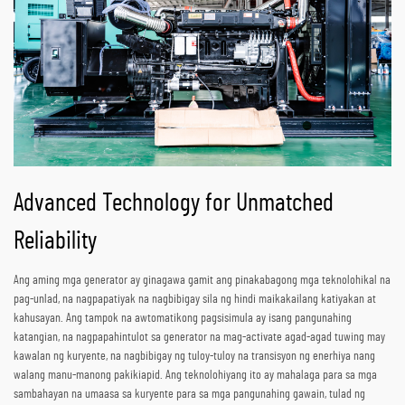
Advanced Technology for Unmatched
Reliability
Ang aming mga generator ay ginagawa gamit ang pinakabagong mga teknolohikal na
pag-unlad, na nagpapatiyak na nagbibigay sila ng hindi maikakailang katiyakan at
kahusayan. Ang tampok na awtomatikong pagsisimula ay isang pangunahing
katangian, na nagpapahintulot sa generator na mag-activate agad-agad tuwing may
kawalan ng kuryente, na nagbibigay ng tuloy-tuloy na transisyon ng enerhiya nang
walang manu-manong pakikiapid. Ang teknolohiyang ito ay mahalaga para sa mga
sambahayan na umaasa sa kuryente para sa mga pangunahing gawain, tulad ng