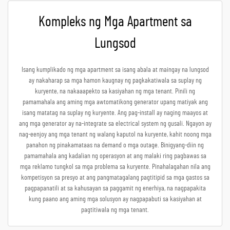
Kompleks ng Mga Apartment sa
Lungsod
Isang kumplikado ng mga apartment sa isang abala at maingay na lungsod
ay nakaharap sa mga hamon kaugnay ng pagkakatiwala sa suplay ng
kuryente, na nakaaapekto sa kasiyahan ng mga tenant. Pinili ng
pamamahala ang aming mga awtomatikong generator upang matiyak ang
isang matatag na suplay ng kuryente. Ang pag-install ay naging maayos at
ang mga generator ay na-integrate sa electrical system ng gusali. Ngayon ay
nag-eenjoy ang mga tenant ng walang kaputol na kuryente, kahit noong mga
panahon ng pinakamataas na demand o mga outage. Binigyang-diin ng
pamamahala ang kadalian ng operasyon at ang malaki ring pagbawas sa
mga reklamo tungkol sa mga problema sa kuryente. Pinahalagahan nila ang
kompetisyon sa presyo at ang pangmatagalang pagtitipid sa mga gastos sa
pagpapanatili at sa kahusayan sa paggamit ng enerhiya, na nagpapakita
kung paano ang aming mga solusyon ay nagpapabuti sa kasiyahan at
pagtitiwala ng mga tenant.