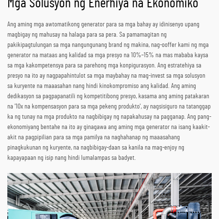
Mga Solusyon ng Enerhiya na Ekonomiko
Ang aming mga awtomatikong generator para sa mga bahay ay idinisenyo upang
magbigay ng mahusay na halaga para sa pera. Sa pamamagitan ng
pakikipagtulungan sa mga nangungunang brand ng makina, nag-ooffer kami ng mga
generator na mataas ang kalidad sa mga presyo na 10%–15% na mas mababa kaysa
sa mga kakompetensya para sa parehong mga konpigurasyon. Ang estratehiya sa
presyo na ito ay nagpapahintulot sa mga maybahay na mag-invest sa mga solusyon
sa kuryente na maaasahan nang hindi kinokompromiso ang kalidad. Ang aming
dedikasyon sa pagpapanatili ng kompetitibong presyo, kasama ang aming patakaran
na '10x na kompensasyon para sa mga pekeng produkto', ay nagsisiguro na tatanggap
ka ng tunay na mga produkto na nagbibigay ng napakahusay na pagganap. Ang pang-
ekonomiyang bentahe na ito ay ginagawa ang aming mga generator na isang kaakit-
akit na pagpipilian para sa mga pamilya na naghahanap ng maaasahang
pinagkukunan ng kuryente, na nagbibigay-daan sa kanila na mag-enjoy ng
kapayapaan ng isip nang hindi lumalampas sa badyet.