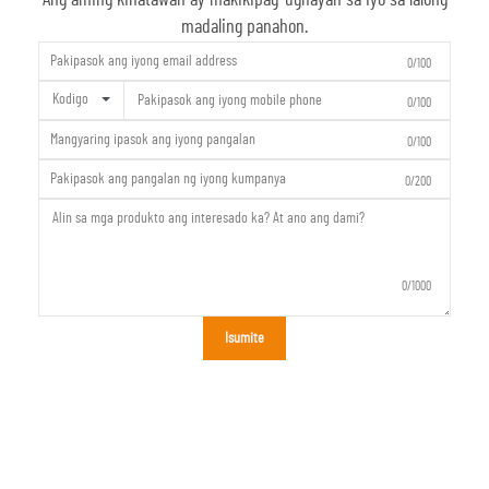
madaling panahon.
0/100
Kodigo
0/100
0/100
0/200
0/1000
Isumite