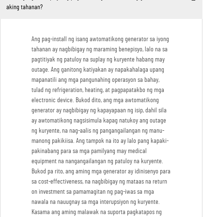
aking tahanan?
Ang pag-install ng isang awtomatikong generator sa iyong
tahanan ay nagbibigay ng maraming benepisyo, lalo na sa
pagtitiyak ng patuloy na suplay ng kuryente habang may
outage. Ang ganitong katiyakan ay napakahalaga upang
mapanatili ang mga pangunahing operasyon sa bahay,
tulad ng refrigeration, heating, at pagpapatakbo ng mga
electronic device. Bukod dito, ang mga awtomatikong
generator ay nagbibigay ng kapayapaan ng isip, dahil sila
ay awtomatikong nagsisimula kapag natukoy ang outage
ng kuryente, na nag-aalis ng pangangailangan ng manu-
manong pakikiisa. Ang tampok na ito ay lalo pang kapaki-
pakinabang para sa mga pamilyang may medical
equipment na nangangailangan ng patuloy na kuryente.
Bukod pa rito, ang aming mga generator ay idinisenyo para
sa cost-effectiveness, na nagbibigay ng mataas na return
on investment sa pamamagitan ng pag-iwas sa mga
nawala na nauugnay sa mga interupsiyon ng kuryente.
Kasama ang aming malawak na suporta pagkatapos ng