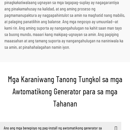
pinagkakatiwalaang ugnayan sa mga tagapag-suplay ay nagagarantiya
ang pinakamahusay na kalidad, at ang aming proseso ng
pagmamanupaktura ay nagpapahintulot sa amin na maghatid nang mabilis,
at palaging panatilihin ang balanse. Ang mga negosyo ay umuunlad—at
kami rin. Ang aming suporta ay nangangahulugan na kahit saan man tayo
sa buong mundo, maaari kang makipag-ugnayan sa amin. Ang pagiging
maaasahan at ang tamang suporta ay nangangahulugan na naniniwala ka
sa amin, at pinahahalagahan namin iyon.
Mga Karaniwang Tanong Tungkol sa mga
Awtomatikong Generator para sa mga
Tahanan
Ano ang mga benepisyo ng pag-install ng awtomatikong generator sa