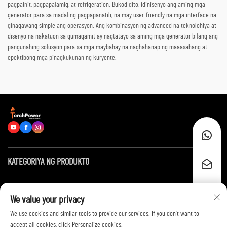
pagpainit, pagpapalamig, at refrigeration. Bukod dito, idinisenyo ang aming mga
generator para sa madaling pagpapanatili, na may user-friendly na mga interface na
ginagawang simple ang operasyon. Ang kombinasyon ng advanced na teknolohiya at
disenyo na nakatuon sa gumagamit ay nagtatayo sa aming mga generator bilang ang
pangunahing solusyon para sa mga maybahay na naghahanap ng maaasahang at
epektibong mga pinagkukunan ng kuryente.
KATEGORIYA NG PRODUKTO
Mga Mabilis na Link
We value your privacy
We use cookies and similar tools to provide our services. If you don't want to
Makipag-ugnayan sa Amin
accept all cookies, click Personalize cookies.