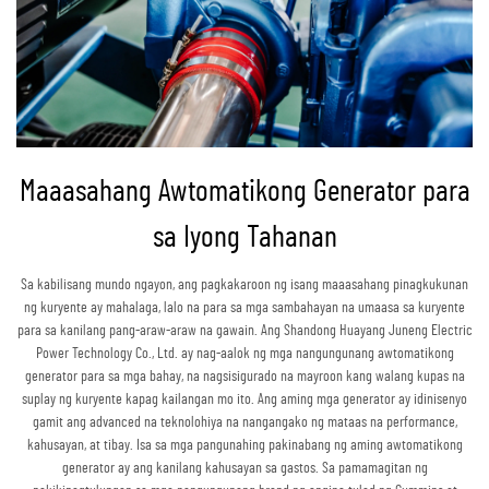
Maaasahang Awtomatikong Generator para
sa Iyong Tahanan
Sa kabilisang mundo ngayon, ang pagkakaroon ng isang maaasahang pinagkukunan
ng kuryente ay mahalaga, lalo na para sa mga sambahayan na umaasa sa kuryente
para sa kanilang pang-araw-araw na gawain. Ang Shandong Huayang Juneng Electric
Power Technology Co., Ltd. ay nag-aalok ng mga nangungunang awtomatikong
generator para sa mga bahay, na nagsisigurado na mayroon kang walang kupas na
suplay ng kuryente kapag kailangan mo ito. Ang aming mga generator ay idinisenyo
gamit ang advanced na teknolohiya na nangangako ng mataas na performance,
kahusayan, at tibay. Isa sa mga pangunahing pakinabang ng aming awtomatikong
generator ay ang kanilang kahusayan sa gastos. Sa pamamagitan ng