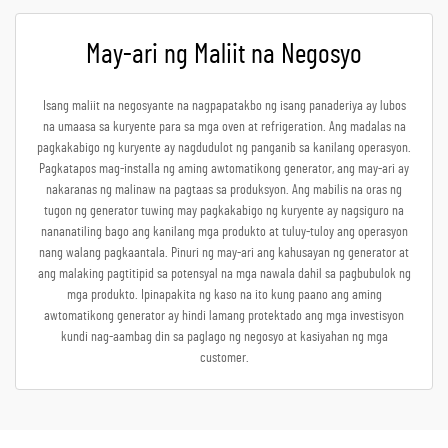
May-ari ng Maliit na Negosyo
Isang maliit na negosyante na nagpapatakbo ng isang panaderiya ay lubos
na umaasa sa kuryente para sa mga oven at refrigeration. Ang madalas na
pagkakabigo ng kuryente ay nagdudulot ng panganib sa kanilang operasyon.
Pagkatapos mag-installa ng aming awtomatikong generator, ang may-ari ay
nakaranas ng malinaw na pagtaas sa produksyon. Ang mabilis na oras ng
tugon ng generator tuwing may pagkakabigo ng kuryente ay nagsiguro na
nananatiling bago ang kanilang mga produkto at tuluy-tuloy ang operasyon
nang walang pagkaantala. Pinuri ng may-ari ang kahusayan ng generator at
ang malaking pagtitipid sa potensyal na mga nawala dahil sa pagbubulok ng
mga produkto. Ipinapakita ng kaso na ito kung paano ang aming
awtomatikong generator ay hindi lamang protektado ang mga investisyon
kundi nag-aambag din sa paglago ng negosyo at kasiyahan ng mga
customer.