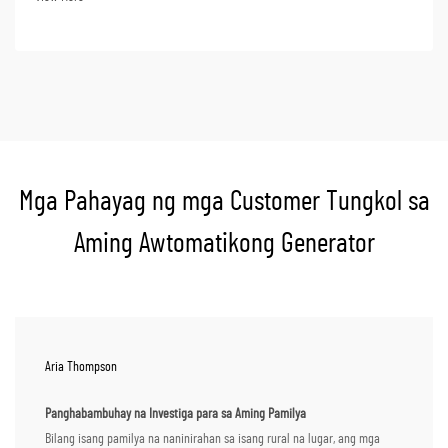
ang mga negatibong epekto ng mga pagkakabigo sa kaligtasan,
produktibidad, at...
Mga Pahayag ng mga Customer Tungkol sa
Aming Awtomatikong Generator
Aria Thompson
Panghabambuhay na Investiga para sa Aming Pamilya
Bilang isang pamilya na naninirahan sa isang rural na lugar, ang mga