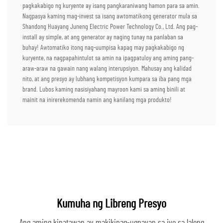
pagkakabigo ng kuryente ay isang pangkaraniwang hamon para sa amin.
Nagpasya kaming mag-invest sa isang awtomatikong generator mula sa
Shandong Huayang Juneng Electric Power Technology Co., Ltd. Ang pag-
install ay simple, at ang generator ay naging tunay na panlaban sa
buhay! Awtomatiko itong nag-uumpisa kapag may pagkakabigo ng
kuryente, na nagpapahintulot sa amin na ipagpatuloy ang aming pang-
araw-araw na gawain nang walang interupsiyon. Mahusay ang kalidad
nito, at ang presyo ay lubhang kompetisyon kumpara sa iba pang mga
brand. Lubos kaming nasisiyahang mayroon kami sa aming binili at
mainit na inirerekomenda namin ang kanilang mga produkto!
Kumuha ng Libreng Presyo
Ang aming kinatawan ay makikipag-ugnayan sa iyo sa lalong