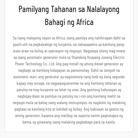
Pamilyang Tahanan sa Nalalayong
Bahagi ng Africa
Sa isang malayong nayon sa Africa, isang pamilya ang nahihirapan dahil sa
paulit-ulit na pagkakabigo ng kuryente, na nakaaapekto sa kanilang pang-
araw-araw na buhay at operasyon ng negosyo. Nagpasya silang mag-invest
sa isang automatic generator mula sa Shandong Huayang Juneng Electric
Power Technology Co., Ltd. Ang pag-install ng aming diesel generator ay
nagbago sa kanilang kalagayan sa pamumuhay. Dahil sa tampok na
automatic start, ang generator ay nagsisimula nang loob ng ilang segundo
kapag may outage, na nagpapaguarantee na ang kanilang tahanan ay
patuloy na may kuryente sa lahat ng oras. Ang ganitong kahusayan ay
nagbigay-daan sa pamilya na patuloy na i-run ang kanilang maliit na
negosyo mula sa bahay nang walang interupsiyon, na nagdulot ng malaking
pagtaas sa kanilang kita at kalidad ng buhay. Ang kabisaan sa gastos ng
aming generator, kasama ang matibay na suporta namin pagkatapos ng
benta, ay ginawang isang malaking pagbabago para sa kanila.