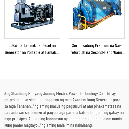
50KW na Tahimik na Diesel na
Sertipikadong Premium na Nai-
Generator na Portable at Panlabas
refurbish na Second-Hand/Gamit
na Tinitiis ang Ulan para sa
na Steam Turbine Generator
Panlabas na Konstruksyon at
kasama ang Boiler para sa Pag-
Emerhensiya
convert ng Thermal Energy sa
Kuryente
Ang Shandong Huayang Juneng Electric Power Technology Co., Ltd. ay
perpekto na sa sining ng paggawa ng mga Awtomatikong Generator para
sa mga Tahanan. Ang aming masusing pagsusuri at ang pinakamataas na
pamantayan sa disenyo at pag-aalaga para sa kalidad ang aming gabay na
mga prinsipyo. Ang aming karanasan ay nangangahulugan na alam namin
kung paano magtayo. Ang aming malalim na nakalaang,