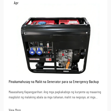
Apr
Pinakamahusay na Maliit na Generator para sa Emergency Backup
Maaasahang Kapangyarihan: Ang mga pagkakabigo ng kuryente ay maaaring
magdulot ng malaking abala sa mga tahanan, maliit na negosyo, at mga
tagapagkaloob ng mahahalagang serbisyo na umaasa sa kuryente para sa
kanilang produktibidad. Ang mga backup generator ay maaaring bawasan
View More