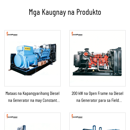
Mga Kaugnay na Produkto
Mataas na Kapangyarihang Diesel
200 kW na Open Frame na Diesel
na Generator na may Constant
na Generator para sa Field
Power na Solusyon para sa
Operation at Fixed na Suplay ng
Mining/Produksyon sa Pabrika at
Kapangyarihan
Industriyal na Paggamit