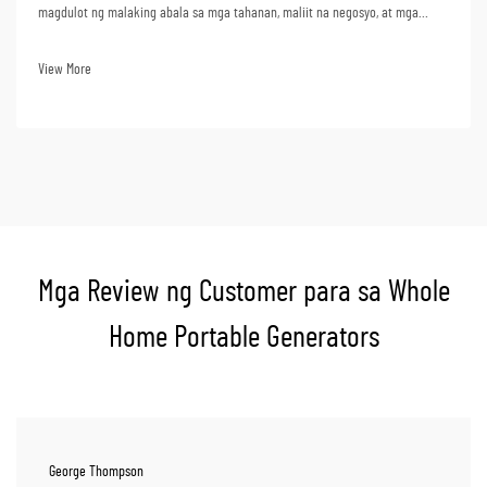
magdulot ng malaking abala sa mga tahanan, maliit na negosyo, at mga
tagapagkaloob ng mahahalagang serbisyo na umaasa sa kuryente para sa
kanilang produktibidad. Ang mga backup generator ay maaaring bawasan
View More
ang mga negatibong epekto ng mga pagkakabigo sa kaligtasan,
produktibidad, at...
Mga Review ng Customer para sa Whole
Home Portable Generators
George Thompson