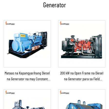
Generator
Mataas na Kapangyarihang Diesel
200 kW na Open Frame na Diesel
na Generator na may Constant
na Generator para sa Field
Power na Solusyon para sa
Operation at Fixed na Suplay ng
Mining/Produksyon sa Pabrika at
Kapangyarihan
Industriyal na Paggamit