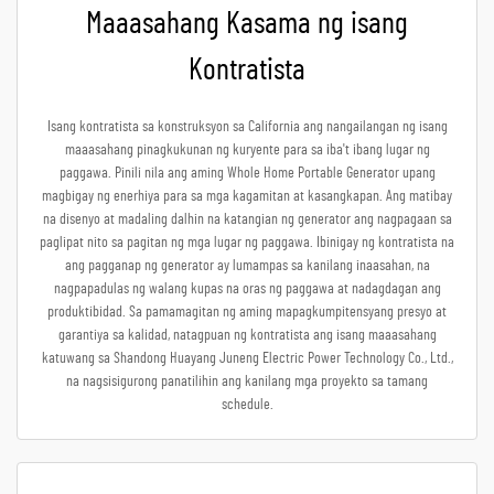
Maaasahang Kasama ng isang
Kontratista
Isang kontratista sa konstruksyon sa California ang nangailangan ng isang
maaasahang pinagkukunan ng kuryente para sa iba't ibang lugar ng
paggawa. Pinili nila ang aming Whole Home Portable Generator upang
magbigay ng enerhiya para sa mga kagamitan at kasangkapan. Ang matibay
na disenyo at madaling dalhin na katangian ng generator ang nagpagaan sa
paglipat nito sa pagitan ng mga lugar ng paggawa. Ibinigay ng kontratista na
ang pagganap ng generator ay lumampas sa kanilang inaasahan, na
nagpapadulas ng walang kupas na oras ng paggawa at nadagdagan ang
produktibidad. Sa pamamagitan ng aming mapagkumpitensyang presyo at
garantiya sa kalidad, natagpuan ng kontratista ang isang maaasahang
katuwang sa Shandong Huayang Juneng Electric Power Technology Co., Ltd.,
na nagsisigurong panatilihin ang kanilang mga proyekto sa tamang
schedule.