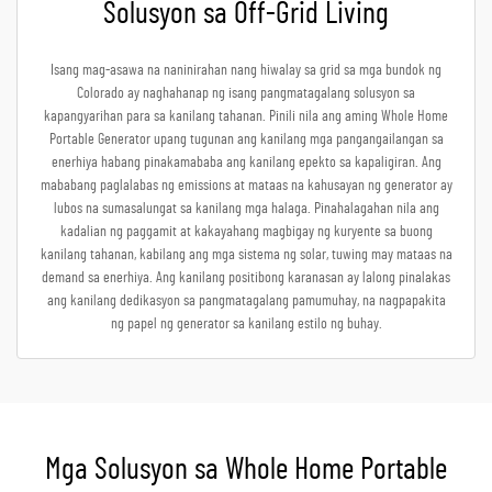
Solusyon sa Off-Grid Living
Isang mag-asawa na naninirahan nang hiwalay sa grid sa mga bundok ng
Colorado ay naghahanap ng isang pangmatagalang solusyon sa
kapangyarihan para sa kanilang tahanan. Pinili nila ang aming Whole Home
Portable Generator upang tugunan ang kanilang mga pangangailangan sa
enerhiya habang pinakamababa ang kanilang epekto sa kapaligiran. Ang
mababang paglalabas ng emissions at mataas na kahusayan ng generator ay
lubos na sumasalungat sa kanilang mga halaga. Pinahalagahan nila ang
kadalian ng paggamit at kakayahang magbigay ng kuryente sa buong
kanilang tahanan, kabilang ang mga sistema ng solar, tuwing may mataas na
demand sa enerhiya. Ang kanilang positibong karanasan ay lalong pinalakas
ang kanilang dedikasyon sa pangmatagalang pamumuhay, na nagpapakita
ng papel ng generator sa kanilang estilo ng buhay.
Mga Solusyon sa Whole Home Portable