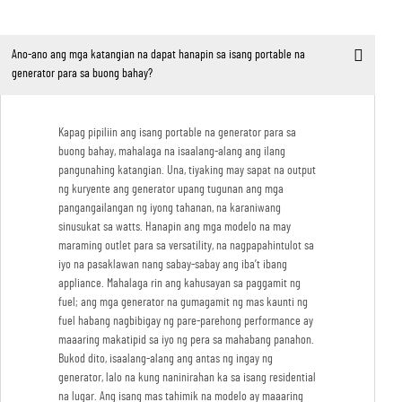
Ano-ano ang mga katangian na dapat hanapin sa isang portable na
generator para sa buong bahay?
Kapag pipiliin ang isang portable na generator para sa
buong bahay, mahalaga na isaalang-alang ang ilang
pangunahing katangian. Una, tiyaking may sapat na output
ng kuryente ang generator upang tugunan ang mga
pangangailangan ng iyong tahanan, na karaniwang
sinusukat sa watts. Hanapin ang mga modelo na may
maraming outlet para sa versatility, na nagpapahintulot sa
iyo na pasaklawan nang sabay-sabay ang iba’t ibang
appliance. Mahalaga rin ang kahusayan sa paggamit ng
fuel; ang mga generator na gumagamit ng mas kaunti ng
fuel habang nagbibigay ng pare-parehong performance ay
maaaring makatipid sa iyo ng pera sa mahabang panahon.
Bukod dito, isaalang-alang ang antas ng ingay ng
generator, lalo na kung naninirahan ka sa isang residential
na lugar. Ang isang mas tahimik na modelo ay maaaring