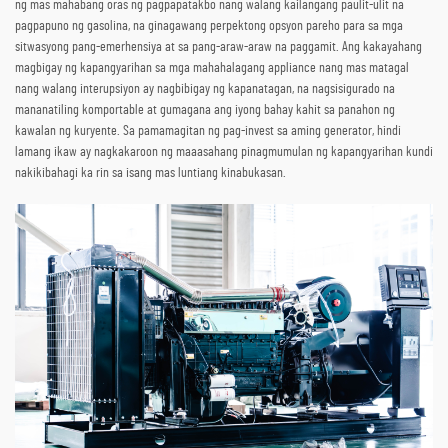
ng mas mahabang oras ng pagpapatakbo nang walang kailangang paulit-ulit na
pagpapuno ng gasolina, na ginagawang perpektong opsyon pareho para sa mga
sitwasyong pang-emerhensiya at sa pang-araw-araw na paggamit. Ang kakayahang
magbigay ng kapangyarihan sa mga mahahalagang appliance nang mas matagal
nang walang interupsiyon ay nagbibigay ng kapanatagan, na nagsisigurado na
mananatiling komportable at gumagana ang iyong bahay kahit sa panahon ng
kawalan ng kuryente. Sa pamamagitan ng pag-invest sa aming generator, hindi
lamang ikaw ay nagkakaroon ng maaasahang pinagmumulan ng kapangyarihan kundi
nakikibahagi ka rin sa isang mas luntiang kinabukasan.