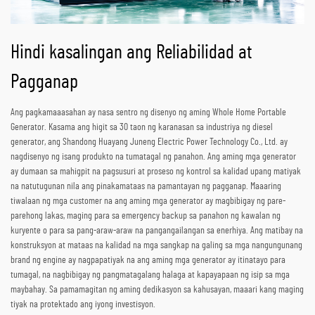
Hindi kasalingan ang Reliabilidad at
Pagganap
Ang pagkamaaasahan ay nasa sentro ng disenyo ng aming Whole Home Portable
Generator. Kasama ang higit sa 30 taon ng karanasan sa industriya ng diesel
generator, ang Shandong Huayang Juneng Electric Power Technology Co., Ltd. ay
nagdisenyo ng isang produkto na tumatagal ng panahon. Ang aming mga generator
ay dumaan sa mahigpit na pagsusuri at proseso ng kontrol sa kalidad upang matiyak
na natutugunan nila ang pinakamataas na pamantayan ng pagganap. Maaaring
tiwalaan ng mga customer na ang aming mga generator ay magbibigay ng pare-
parehong lakas, maging para sa emergency backup sa panahon ng kawalan ng
kuryente o para sa pang-araw-araw na pangangailangan sa enerhiya. Ang matibay na
konstruksyon at mataas na kalidad na mga sangkap na galing sa mga nangungunang
brand ng engine ay nagpapatiyak na ang aming mga generator ay itinatayo para
tumagal, na nagbibigay ng pangmatagalang halaga at kapayapaan ng isip sa mga
maybahay. Sa pamamagitan ng aming dedikasyon sa kahusayan, maaari kang maging
tiyak na protektado ang iyong investisyon.