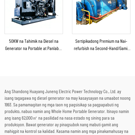
50KW na Tahimik na Diesel na
Sertipikadong Premium na Nai-
Generator na Portable at Panlabas
refurbish na Second-Hand/Gamit
na Tinitiis ang Ulan para sa
na Steam Turbine Generator
Panlabas na Konstruksyon at
kasama ang Boiler para sa Pag-
Emerhensiya
convert ng Thermal Energy sa
Kuryente
Ang Shandong Huayang Juneng Electric Power Technology Co., Ltd. ay
isang tagagawa ng diesel generator na may kasaysayan na umaabot noong
1993. Sa pamamagitan ng mga taon ng pagsisikap sa pagpapabuti ng
produkto, nabuo namin ang Whole Home Portable Generator. Itinayo namin
ang isang 62,000㎡ na pasilidad na nasa estado ng sining para sa
produksyon. Bawat generator ay pinagsubok nang mabuti gamit ang
mahigpit na kontrol sa kalidad. Kasama namin ang mga pinakamahusay na