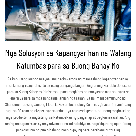
Mga Solusyon sa Kapangyarihan na Walang
Katumbas para sa Buong Bahay Mo
Sa kabilisang mundo ngayon, ang pagkakaroon ng maaasahang kapangyarihan ay
hindi lamang isang luho; ito ay isang pangangailangan. Ang aming Portable Generator
para sa Buong Bahay ay idinisenyo upang magbigay ng maayos na mga solusyon sa
enerhiya para sa mga pangangailangan ng tirahan. Sa ilalim ng pamumuno ng
Shandong Huayang Juneng Electric Power Technology Co., Ltd., ginagamit namin ang
higit sa 30 taon ng ekspertisya sa industriya ng diesel generator upang maghatid ng
mga produkto na nagtatangi sa katumpakan ng pagganap at pagkamaaasahan. Ang
aming mga generator ay may advanced na teknolohiya na nagsisiguro ng epektibong
pagkonsumo ng puelo habang nagbibigay ng pare-parehong output ng