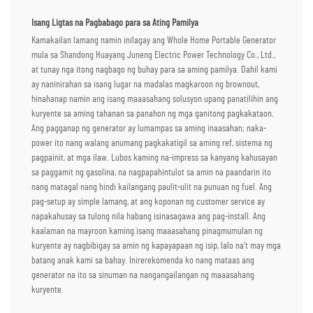
Isang Ligtas na Pagbabago para sa Ating Pamilya
Kamakailan lamang namin inilagay ang Whole Home Portable Generator
mula sa Shandong Huayang Juneng Electric Power Technology Co., Ltd.,
at tunay nga itong nagbago ng buhay para sa aming pamilya. Dahil kami
ay naninirahan sa isang lugar na madalas magkaroon ng brownout,
hinahanap namin ang isang maaasahang solusyon upang panatilihin ang
kuryente sa aming tahanan sa panahon ng mga ganitong pagkakataon.
Ang pagganap ng generator ay lumampas sa aming inaasahan; naka-
power ito nang walang anumang pagkakatigil sa aming ref, sistema ng
pagpainit, at mga ilaw. Lubos kaming na-impress sa kanyang kahusayan
sa paggamit ng gasolina, na nagpapahintulot sa amin na paandarin ito
nang matagal nang hindi kailangang paulit-ulit na punuan ng fuel. Ang
pag-setup ay simple lamang, at ang koponan ng customer service ay
napakahusay sa tulong nila habang isinasagawa ang pag-install. Ang
kaalaman na mayroon kaming isang maaasahang pinagmumulan ng
kuryente ay nagbibigay sa amin ng kapayapaan ng isip, lalo na’t may mga
batang anak kami sa bahay. Inirerekomenda ko nang mataas ang
generator na ito sa sinuman na nangangailangan ng maaasahang
kuryente.