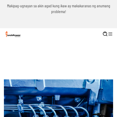
g
Makipag-ugnayan sa akin agad kung ikaw ay makakaranas ng anumang
problema!