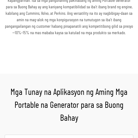
kapangyarihan. Isa sa mga pangunahing pakinabang ng aming Portable Generator
para sa Buong Bahay ay ang kaniyang kompatibilidad sa iba't ibang brand ng engine,
kabilang ang Cummins, Volvo, at Perkins. Ang versatility na ito ay nagbibigay-daan sa
amin na mag-alok ng mga konpigurasyon na tumutugon sa iba't ibang
pangangailangan ng customer habang pinapanatili ang kompetitibong gilid sa presyo
—10%–15% na mas mababa kaysa sa katulad na mga produkto sa merkado.
Kumuha ng Quote
Mga Tunay na Aplikasyon ng Aming Mga
Portable na Generator para sa Buong
Bahay