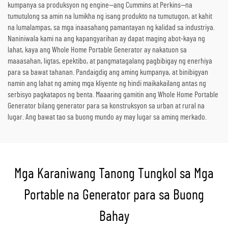
kumpanya sa produksyon ng engine—ang Cummins at Perkins—na
tumutulong sa amin na lumikha ng isang produkto na tumutugon, at kahit
na lumalampas, sa mga inaasahang pamantayan ng kalidad sa industriya.
Naniniwala kami na ang kapangyarihan ay dapat maging abot-kaya ng
lahat, kaya ang Whole Home Portable Generator ay nakatuon sa
maaasahan, ligtas, epektibo, at pangmatagalang pagbibigay ng enerhiya
para sa bawat tahanan. Pandaigdig ang aming kumpanya, at binibigyan
namin ang lahat ng aming mga kliyente ng hindi maikakailang antas ng
serbisyo pagkatapos ng benta. Maaaring gamitin ang Whole Home Portable
Generator bilang generator para sa konstruksyon sa urban at rural na
lugar. Ang bawat tao sa buong mundo ay may lugar sa aming merkado.
Mga Karaniwang Tanong Tungkol sa Mga
Portable na Generator para sa Buong
Bahay