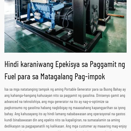
Hindi karaniwang Epekisya sa Paggamit ng
Fuel para sa Matagalang Pag-impok
Isa sa mga natatanging tampok ng aming Portable Generator para sa Buong Bahay ay
ang kahanga-hangang kahusayan nito sa paggamit ng gasolina. Dinisenyo gamit ang
advanced na teknolohiya, ang mga generator na ito ay nag-o-optimize sa
pagkonsumo ng gasolina habang nagbibigay ng maaasahang kapangyarihan sa iyong
bahay. Ang kahusayang ito ay hindi lamang nababawasan ang operasyonal na gastos
kundi binabawasan din ang epekto nito sa kapaligiran, na sumasalamin sa aming
dedikasyon sa pagpapanatili ng kalikasan. Ang mga customer ay maaaring mag-enjoy