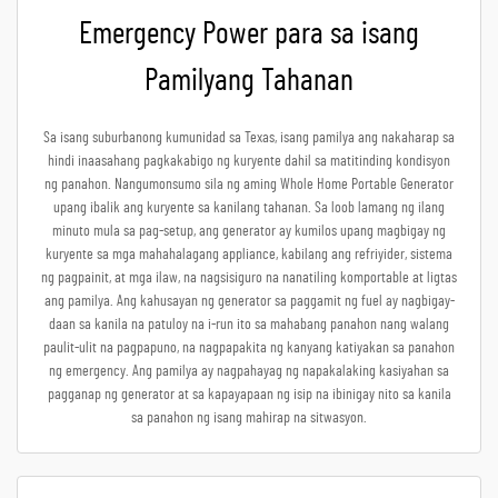
Emergency Power para sa isang
Pamilyang Tahanan
Sa isang suburbanong kumunidad sa Texas, isang pamilya ang nakaharap sa
hindi inaasahang pagkakabigo ng kuryente dahil sa matitinding kondisyon
ng panahon. Nangumonsumo sila ng aming Whole Home Portable Generator
upang ibalik ang kuryente sa kanilang tahanan. Sa loob lamang ng ilang
minuto mula sa pag-setup, ang generator ay kumilos upang magbigay ng
kuryente sa mga mahahalagang appliance, kabilang ang refriyider, sistema
ng pagpainit, at mga ilaw, na nagsisiguro na nanatiling komportable at ligtas
ang pamilya. Ang kahusayan ng generator sa paggamit ng fuel ay nagbigay-
daan sa kanila na patuloy na i-run ito sa mahabang panahon nang walang
paulit-ulit na pagpapuno, na nagpapakita ng kanyang katiyakan sa panahon
ng emergency. Ang pamilya ay nagpahayag ng napakalaking kasiyahan sa
pagganap ng generator at sa kapayapaan ng isip na ibinigay nito sa kanila
sa panahon ng isang mahirap na sitwasyon.