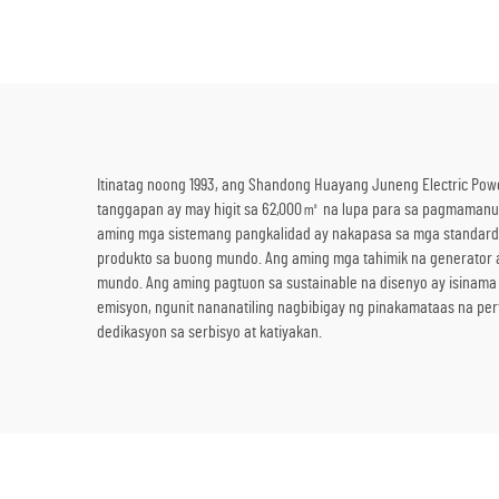
para sa Mining/Produksyon sa
Pabrika at Industriyal na
Paggamit
Itinatag noong 1993, ang Shandong Huayang Juneng Electric Powe
tanggapan ay may higit sa 62,000㎡ na lupa para sa pagmaman
aming mga sistemang pangkalidad ay nakapasa sa mga standard n
produkto sa buong mundo. Ang aming mga tahimik na generator a
mundo. Ang aming pagtuon sa sustainable na disenyo ay isina
emisyon, ngunit nananatiling nagbibigay ng pinakamataas na p
dedikasyon sa serbisyo at katiyakan.