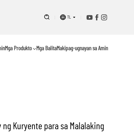
TL
min
Mga Produkto
Mga Balita
Makipag-ugnayan sa Amin
ng Kuryente para sa Malalaking