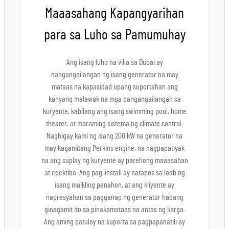
Maaasahang Kapangyarihan
para sa Luho sa Pamumuhay
Ang isang luho na villa sa Dubai ay
nangangailangan ng isang generator na may
mataas na kapasidad upang suportahan ang
kanyang malawak na mga pangangailangan sa
kuryente, kabilang ang isang swimming pool, home
theater, at maraming sistema ng climate control.
Nagbigay kami ng isang 200 kW na generator na
may kagamitang Perkins engine, na nagpapatiyak
na ang suplay ng kuryente ay parehong maaasahan
at epektibo. Ang pag-install ay natapos sa loob ng
isang maikling panahon, at ang kliyente ay
napresyahan sa pagganap ng generator habang
ginagamit ito sa pinakamataas na antas ng karga.
Ang aming patuloy na suporta sa pagpapanatili ay