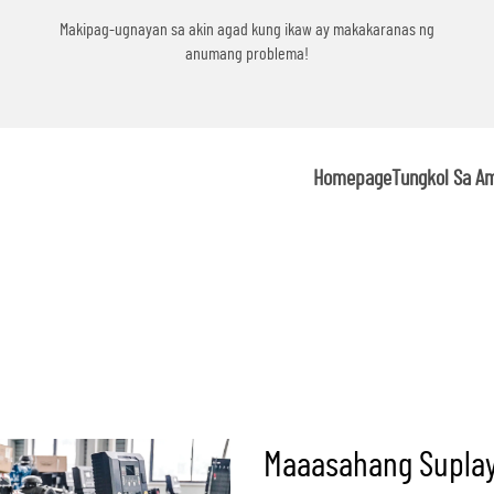
g
Makipag-ugnayan sa akin agad kung ikaw ay makakaranas ng
anumang problema!
Homepage
Tungkol Sa A
Maaasahang Suplay 