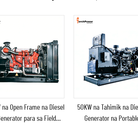
 na Open Frame na Diesel
50KW na Tahimik na Die
enerator para sa Field
Generator na Portabl
ion at Fixed na Suplay ng
Panlabas na Tinitiis an