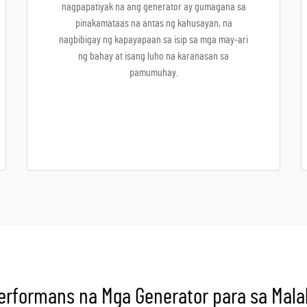
nagpapatiyak na ang generator ay gumagana sa
pinakamataas na antas ng kahusayan, na
nagbibigay ng kapayapaan sa isip sa mga may-ari
ng bahay at isang luho na karanasan sa
pamumuhay.
erformans na Mga Generator para sa Mala