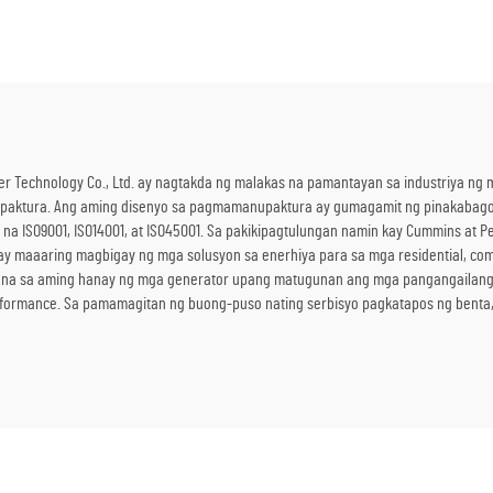
Kapangyarihan
para sa Panlabas n
Konstruksyon at Emerh
r Technology Co., Ltd. ay nagtakda ng malakas na pamantayan sa industriya ng 
upaktura. Ang aming disenyo sa pagmamanupaktura ay gumagamit ng pinakabag
a ISO9001, ISO14001, at ISO45001. Sa pakikipagtulungan namin kay Cummins at P
y maaaring magbigay ng mga solusyon sa enerhiya para sa mga residential, comm
ma na sa aming hanay ng mga generator upang matugunan ang mga pangangailan
erformance. Sa pamamagitan ng buong-puso nating serbisyo pagkatapos ng bent