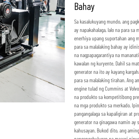
Bahay
Sa kasalukuyang mundo, ang pag
ay napakahalaga, lalo na para sa 
enerhiya upang suportahan ang m
para sa malalaking bahay ay idin
na nagpapagarantiya na mananati
kawalan ng kuryente. Dahil sa ma
generator na ito ay kayang karga
para sa malalaking tirahan. Ang
engine tulad ng Cummins at Volvo
na produkto sa kompetitibong p
na mga produkto sa merkado. Ipi
pangangalaga sa kapaligiran at p
generator na ginagawa namin ay 
kahusayan. Bukod dito, ang aming