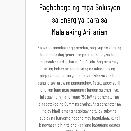
Pagbabago ng mga Solusyon
sa Energiya para sa
Malalaking Ari-arian
Sa isang kamakailang proyekto, nag-supply kami ng
isang malaking generator para sa bahay sa isang
malawak na ari-arian sa California. Ang mga may-
ari ng bahay ay kadalasang nakakaranas ng
pagkakabigo ng kuryente na sumisira sa kanilang
pang-araw-araw na pamumuhay. Pagkatapos suriin
ang kanilang mga pangangailangan sa enerhiya,
inilagay namin ang isang 150 kW na generator na
pinapatakbo ng Cummins engine. Ang generator na
ito ay hindi lamang nagbigay ng tuloy-tuloy na
suplay ng kuryente habang may kaguluhan, kundi
binawasan din nito ang kanilang kabuuang gastos