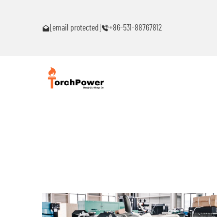
akaranas ng
Makipag-ugnayan sa akin agad kung ikaw ay makakaranas n
anumang problema!
[email protected]
+86-531-88767812