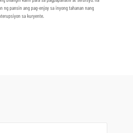
g bilangin kami para sa pagpapanatili at serbisyo, na
an ng pansin ang pag-enjoy sa inyong tahanan nang
nterupsiyon sa kuryente.