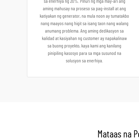
sa enerhiya ng 20%. Pinuri ng mga may-ari ang
aming mahusay na proseso sa pag-install at ang
katiyakan ng generator, na mula noon ay tumatakbo
nang maayos nang higit sa isang taon nang walang
anumang problema. Ang aming dedikasyon sa
kalidad at kasiyahan ng customer ay napakalinaw
sa buong proyekto, kaya kami ang kanilang
pinipiling kasosyo para sa mga susunod na
solusyon sa enerhiya.
Mataas na P