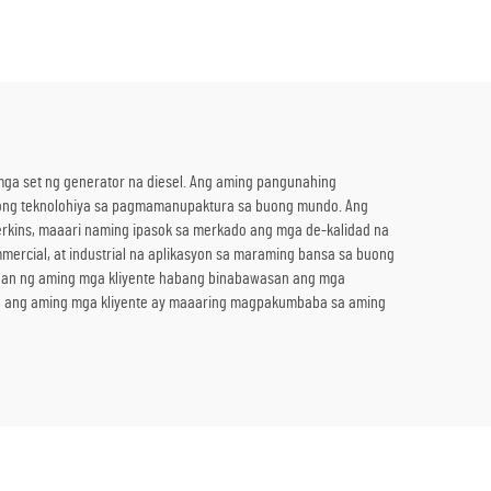
a
kasama ang Boiler para sa Pag-
ensiya
convert ng Thermal Energy sa
Kuryente
mga set ng generator na diesel. Ang aming pangunahing
ong teknolohiya sa pagmamanupaktura sa buong mundo. Ang
erkins, maaari naming ipasok sa merkado ang mga de-kalidad na
ercial, at industrial na aplikasyon sa maraming bansa sa buong
gan ng aming mga kliyente habang binabawasan ang mga
a, ang aming mga kliyente ay maaaring magpakumbaba sa aming