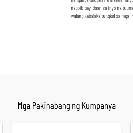
nangangahulugan na maaari ninyon
nagbibigay-daan sa inyo na tuun
walang kabalaka tungkol sa mga i
Kumuha ng Quote
Mga Pakinabang ng Kumpanya