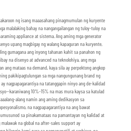
kakaroon ng isang maaasahang pinagmumulan ng kuryente
mga malalaking bahay na nangangailangan ng tuloy-tuloy na
araming appliance at sistema. Ang aming mga generator
isenyo upang magbigay ng walang kapaguran na kuryente,
ling gumagana ang inyong tahanan kahit sa panahon ng
tibay na disenyo at advanced na teknolohiya, ang mga
han ang mataas na demand, kaya sila ay perpektong angkop
 aming pakikipagtulungan sa mga nangungunang brand ng
 ay nagpapagarantiya na tatanggapin ninyo ang de-kalidad
resyo—karaniwang 10%–15% na mas mura kaysa sa katulad
naaalang-alang namin ang aming dedikasyon sa
ropesyonalismo, na nagpapagarantiya na ang bawat
sumusunod sa pinakamataas na pamantayan ng kalidad at
 malawak na global na after-sales support ay