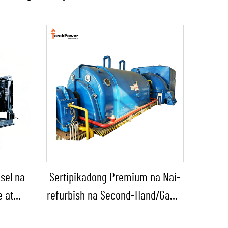
sel na
Sertipikadong Premium na Nai-
e at
refurbish na Second-Hand/Gamit
g Ulan
na Steam Turbine Generator