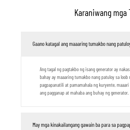
Karaniwang mga T
Gaano katagal ang maaaring tumakbo nang patuloy
Ang tagal ng pagtakbo ng isang generator ay nakas
bahay ay maaaring tumakbo nang patuloy sa loob 
pagpapanatili at pamamahala ng kuryente, maaari
ang pagganap at mahaba ang buhay ng generator.
May mga kinakailangang gawain ba para sa pagpap