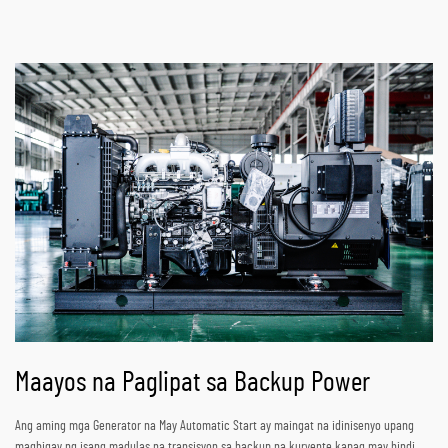
Maayos na Paglipat sa Backup Power
Ang aming mga Generator na May Automatic Start ay maingat na idinisenyo upang
magbigay ng isang madulas na transisyon sa backup na kuryente kapag may hindi