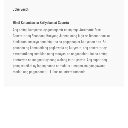
John Smith
Hindi Katumbas na Katiyakan at Suporta
Ang aming kumpanya ay gumagamit na ng mga Automatic Start
Generator ng Shandong Huayang Juneng nang higit sa limang taon, at
hindi kami masaya nang higit pa sa pagganap at katiyakan nito. Sa
panahon ng kamakailang pagkawala ng kuryente, ang generator ay
awtomatikong sumiklab nang maayos, na nagpapahintulot sa aming
operasyon na magpatuloy nang walang interupsiyon. Ang suportang
pang-teknikal ay laging handa at mabilis tumugon, na ginagawang
madali ang pagpapanatili. Lubos na inirerekomenda!