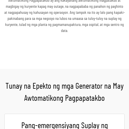
Awtomatikong Pagpapatakbo ay ang kakayahang awtomatikong magpatakbo at
magbigay ng kuryente kapag may outage, na nagpapababa ng panahon ng paghinto
at nagpapahusay ng kahusayan ng operasyon. Ang tampok na ito ay lalo pang kapaki-
pakinabang para sa mga negosyo na lubos na umaasa sa tuloy-tuloy na suplay ng
kuryente, tulad ng mga planta ng pagmamanupaktura, mga ospital, at mga sentro ng
data.
Kumuha ng Quote
Tunay na Epekto ng mga Generator na May
Awtomatikong Pagpapatakbo
Pang-emergensiyang Suplay ng