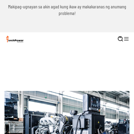
g
Makipag-ugnayan sa akin agad kung ikaw ay makakaranas ng anumang
problema!