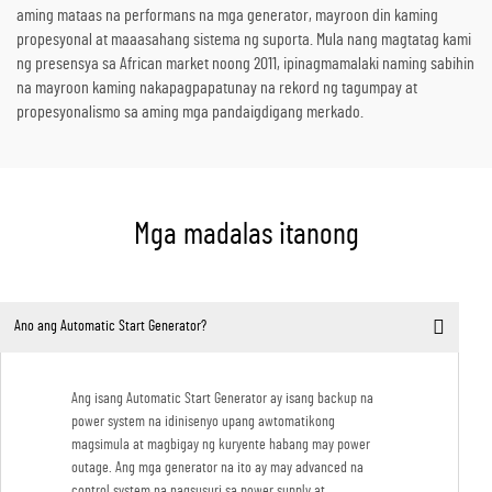
aming mataas na performans na mga generator, mayroon din kaming
propesyonal at maaasahang sistema ng suporta. Mula nang magtatag kami
ng presensya sa African market noong 2011, ipinagmamalaki naming sabihin
na mayroon kaming nakapagpapatunay na rekord ng tagumpay at
propesyonalismo sa aming mga pandaigdigang merkado.
Mga madalas itanong
Ano ang Automatic Start Generator?
Ang isang Automatic Start Generator ay isang backup na
power system na idinisenyo upang awtomatikong
magsimula at magbigay ng kuryente habang may power
outage. Ang mga generator na ito ay may advanced na
control system na nagsusuri sa power supply at