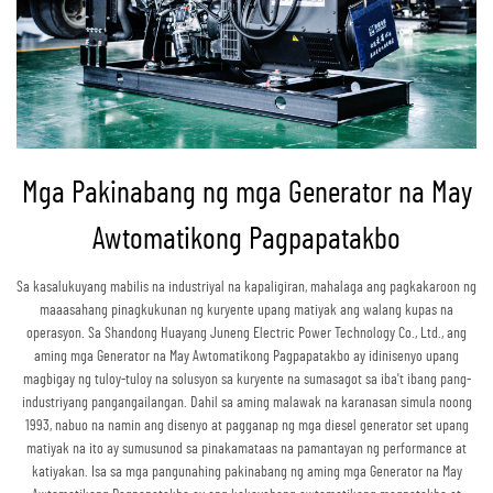
Mga Pakinabang ng mga Generator na May
Awtomatikong Pagpapatakbo
Sa kasalukuyang mabilis na industriyal na kapaligiran, mahalaga ang pagkakaroon ng
maaasahang pinagkukunan ng kuryente upang matiyak ang walang kupas na
operasyon. Sa Shandong Huayang Juneng Electric Power Technology Co., Ltd., ang
aming mga Generator na May Awtomatikong Pagpapatakbo ay idinisenyo upang
magbigay ng tuloy-tuloy na solusyon sa kuryente na sumasagot sa iba't ibang pang-
industriyang pangangailangan. Dahil sa aming malawak na karanasan simula noong
1993, nabuo na namin ang disenyo at pagganap ng mga diesel generator set upang
matiyak na ito ay sumusunod sa pinakamataas na pamantayan ng performance at
katiyakan. Isa sa mga pangunahing pakinabang ng aming mga Generator na May