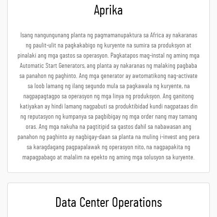
Aprika
Isang nangungunang planta ng pagmamanupaktura sa Africa ay nakaranas
ng paulit-ulit na pagkakabigo ng kuryente na sumira sa produksyon at
pinalaki ang mga gastos sa operasyon. Pagkatapos mag-instal ng aming mga
Automatic Start Generators, ang planta ay nakaranas ng malaking pagbaba
sa panahon ng paghinto. Ang mga generator ay awtomatikong nag-activate
sa loob lamang ng ilang segundo mula sa pagkawala ng kuryente, na
nagpapagtagpo sa operasyon ng mga linya ng produksyon. Ang ganitong
katiyakan ay hindi lamang nagpabuti sa produktibidad kundi nagpataas din
ng reputasyon ng kumpanya sa pagbibigay ng mga order nang may tamang
oras. Ang mga nakuha na pagtitipid sa gastos dahil sa nabawasan ang
panahon ng paghinto ay nagbigay-daan sa planta na muling i-invest ang pera
sa karagdagang pagpapalawak ng operasyon nito, na nagpapakita ng
mapagpabago at malalim na epekto ng aming mga solusyon sa kuryente.
Data Center Operations