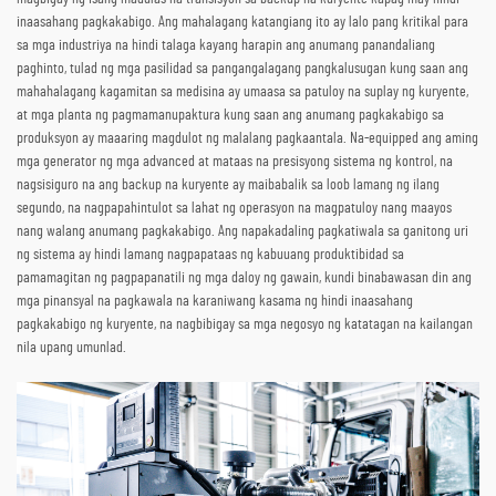
inaasahang pagkakabigo. Ang mahalagang katangiang ito ay lalo pang kritikal para
sa mga industriya na hindi talaga kayang harapin ang anumang panandaliang
paghinto, tulad ng mga pasilidad sa pangangalagang pangkalusugan kung saan ang
mahahalagang kagamitan sa medisina ay umaasa sa patuloy na suplay ng kuryente,
at mga planta ng pagmamanupaktura kung saan ang anumang pagkakabigo sa
produksyon ay maaaring magdulot ng malalang pagkaantala. Na-equipped ang aming
mga generator ng mga advanced at mataas na presisyong sistema ng kontrol, na
nagsisiguro na ang backup na kuryente ay maibabalik sa loob lamang ng ilang
segundo, na nagpapahintulot sa lahat ng operasyon na magpatuloy nang maayos
nang walang anumang pagkakabigo. Ang napakadaling pagkatiwala sa ganitong uri
ng sistema ay hindi lamang nagpapataas ng kabuuang produktibidad sa
pamamagitan ng pagpapanatili ng mga daloy ng gawain, kundi binabawasan din ang
mga pinansyal na pagkawala na karaniwang kasama ng hindi inaasahang
pagkakabigo ng kuryente, na nagbibigay sa mga negosyo ng katatagan na kailangan
nila upang umunlad.