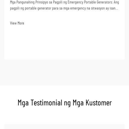
Mga Pangunahing Prinsipyo sa Pagpili ng Emergency Portable Generators: Ang
pagpili ng portable generator para sa mga emergency na sitwasyon ay isang
mahalagang desisyon kaugnay ng kahusayan ng emergency response ng
inyong organisasyon. Bilang isang lider sa industriya sa loob ng 32 ...
View More
Mga Testimonial ng Mga Kustomer