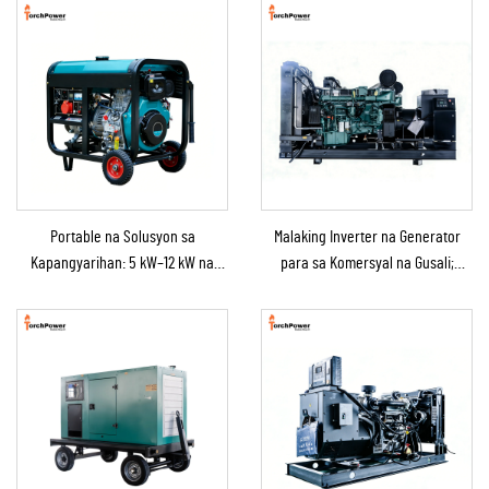
Portable na Solusyon sa
Malaking Inverter na Generator
Kapangyarihan: 5 kW–12 kW na
para sa Komersyal na Gusali;
Diesel na Generator para sa
Genset na Diesel Backup na
Bahay/Tindahan/Konstruksyon/Backup
Generator para sa Benta
sa Emergency