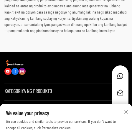
pagganap. Ang ganitong perpektong balanseng pagitan ng kabisaan sa gastos at de-
kalidad na antas ng produkto ay ginagawa ang aming mga generator na lubhang
kaakit-akit na opsyon para sa mga negosyo ng anumang laki na nagsisikap mapabuti
ang katiyakan ng kanilang suplay ng kuryente, tiyakin ang walang kupas na
operasyon, at samantalang iyon, pangasiwaan din nang epektibo ang kanilang badyet
—upang makamit ang pinakamahusay na halaga para sa kanilang investisyon.
KATEGORIYA NG PRODUKTO
Mga Mabilis na Link
We value your privacy
We use cookies and similar tools to provide our services. If you don't want to
Makipag-ugnayan sa Amin
accept all cookies, click Personalize cookies.