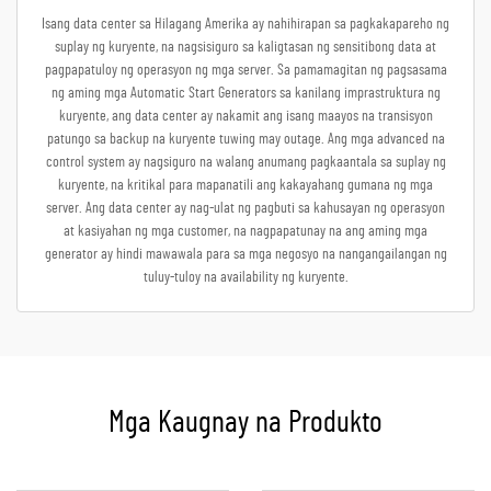
Isang data center sa Hilagang Amerika ay nahihirapan sa pagkakapareho ng
suplay ng kuryente, na nagsisiguro sa kaligtasan ng sensitibong data at
pagpapatuloy ng operasyon ng mga server. Sa pamamagitan ng pagsasama
ng aming mga Automatic Start Generators sa kanilang imprastruktura ng
kuryente, ang data center ay nakamit ang isang maayos na transisyon
patungo sa backup na kuryente tuwing may outage. Ang mga advanced na
control system ay nagsiguro na walang anumang pagkaantala sa suplay ng
kuryente, na kritikal para mapanatili ang kakayahang gumana ng mga
server. Ang data center ay nag-ulat ng pagbuti sa kahusayan ng operasyon
at kasiyahan ng mga customer, na nagpapatunay na ang aming mga
generator ay hindi mawawala para sa mga negosyo na nangangailangan ng
tuluy-tuloy na availability ng kuryente.
Mga Kaugnay na Produkto