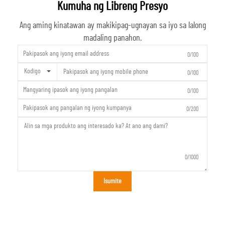
Kumuha ng Libreng Presyo
Ang aming kinatawan ay makikipag-ugnayan sa iyo sa lalong
madaling panahon.
0/100
Kodigo
0/100
0/100
0/200
0/1000
Isumite