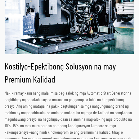
Kostilyo-Epektibong Solusyon na may
Premium Kalidad
Nakikiramay kami nang malalim sa pag-aalok ng mga Automatic Start Generator na
nagbibigay ng napakahusay na mataas na pagganap sa labis na kumpetitibong
presyo. Ang aming matagal na pakikipagtulungan sa mga nangungunang brand ng
makina ay nagpapahintulot sa amin na makakuha ng mga de-kalidad na sangkap sa
maginhawang presyo, na nagbibigay-daan sa amin na mag-alok ng mga produkto na
10%–15% na mas mura para sa parehong konpigurasyon kumpara sa mga
kakompetensya—nang hindi kinokompromiso ang premium na kalidad, tibay, o