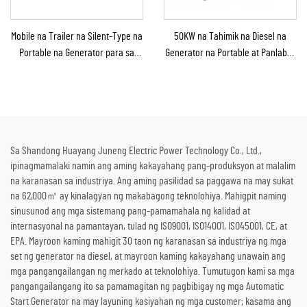
Mobile na Trailer na Silent-Type na
50KW na Tahimik na Diesel na
Portable na Generator para sa
Generator na Portable at Panlabas
Emergency Use
na Tinitiis ang Ulan para sa
Panlabas na Konstruksyon at
Emerhensiya
Sa Shandong Huayang Juneng Electric Power Technology Co., Ltd.,
ipinagmamalaki namin ang aming kakayahang pang-produksyon at malalim
na karanasan sa industriya. Ang aming pasilidad sa paggawa na may sukat
na 62,000㎡ ay kinalagyan ng makabagong teknolohiya. Mahigpit naming
sinusunod ang mga sistemang pang-pamamahala ng kalidad at
internasyonal na pamantayan, tulad ng ISO9001, ISO14001, ISO45001, CE, at
EPA. Mayroon kaming mahigit 30 taon ng karanasan sa industriya ng mga
set ng generator na diesel, at mayroon kaming kakayahang unawain ang
mga pangangailangan ng merkado at teknolohiya. Tumutugon kami sa mga
pangangailangang ito sa pamamagitan ng pagbibigay ng mga Automatic
Start Generator na may layuning kasiyahan ng mga customer; kasama ang