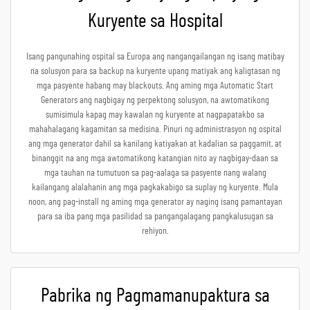
Kuryente sa Hospital
Isang pangunahing ospital sa Europa ang nangangailangan ng isang matibay
na solusyon para sa backup na kuryente upang matiyak ang kaligtasan ng
mga pasyente habang may blackouts. Ang aming mga Automatic Start
Generators ang nagbigay ng perpektong solusyon, na awtomatikong
sumisimula kapag may kawalan ng kuryente at nagpapatakbo sa
mahahalagang kagamitan sa medisina. Pinuri ng administrasyon ng ospital
ang mga generator dahil sa kanilang katiyakan at kadalian sa paggamit, at
binanggit na ang mga awtomatikong katangian nito ay nagbigay-daan sa
mga tauhan na tumutuon sa pag-aalaga sa pasyente nang walang
kailangang alalahanin ang mga pagkakabigo sa suplay ng kuryente. Mula
noon, ang pag-install ng aming mga generator ay naging isang pamantayan
para sa iba pang mga pasilidad sa pangangalagang pangkalusugan sa
rehiyon.
Pabrika ng Pagmamanupaktura sa