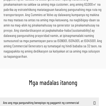
pinakamainam na saklaw sa aming mga customer, ang aming 62,000㎡ na
pabrika ay estratehikong matatagpuan kasalong pangunahing mga ruta ng
transportasyon. Ang Cummins at Volvo ay dalawang kumpanya ng makina
na may mataas na antas na aming mga katuwang, na nagbibigay-daan sa
amin na mag-alok ng pinakamahusay na generator sa pinakamahusay na
presyo. Ang standardisasyon at pagkakahaba-haba (sustainability) ay
dalawang pangunahing prayoridad namin, at ipinagmamalaki naming
sumusunod sa mga pamantayan para sa ISO9001, ISO14001, at ISO45001. Ang
aming Commercial Generators ay tumatagal ng hindi bababa sa 32 taon, na
nagpapakita ng aming dedikasyon sa katiyakan at sa aming mga solusyon
sa kapangyarihan.
Mga madalas itanong
Ano ang mga pangunahing benepisyo ng paggamit ng commercial