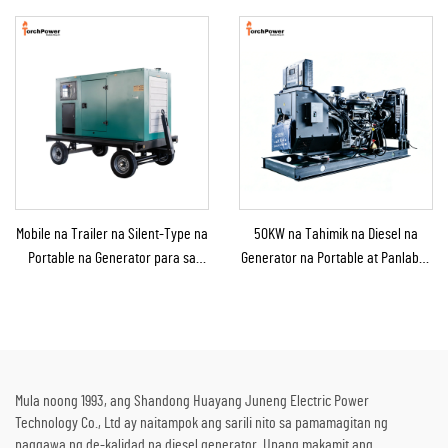
Bahay/Tindahan/Konstruksyon/Backup
Generator para sa Benta
sa Emergency
Mobile na Trailer na Silent-Type na
50KW na Tahimik na Diesel na
Portable na Generator para sa
Generator na Portable at Panlabas
Emergency Use
na Tinitiis ang Ulan para sa
Panlabas na Konstruksyon at
Emerhensiya
Mula noong 1993, ang Shandong Huayang Juneng Electric Power
Technology Co., Ltd ay naitampok ang sarili nito sa pamamagitan ng
paggawa ng de-kalidad na diesel generator. Upang makamit ang