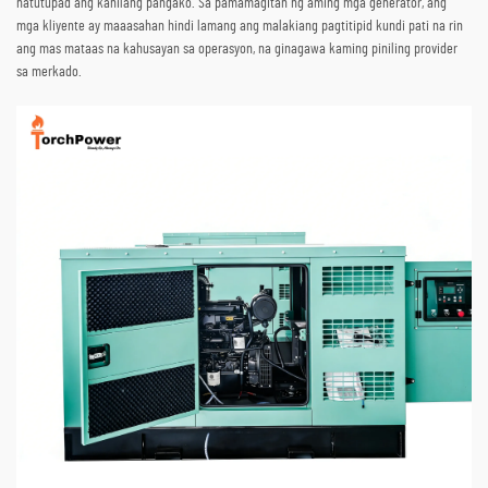
natutupad ang kanilang pangako. Sa pamamagitan ng aming mga generator, ang
mga kliyente ay maaasahan hindi lamang ang malakiang pagtitipid kundi pati na rin
ang mas mataas na kahusayan sa operasyon, na ginagawa kaming piniling provider
sa merkado.