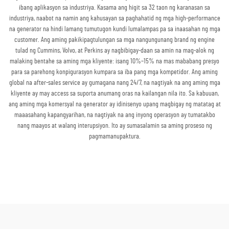
ibang aplikasyon sa industriya. Kasama ang higit sa 32 taon ng karanasan sa
industriya, naabot na namin ang kahusayan sa paghahatid ng mga high-performance
na generator na hindi lamang tumutugon kundi lumalampas pa sa inaasahan ng mga
customer. Ang aming pakikipagtulungan sa mga nangungunang brand ng engine
tulad ng Cummins, Volvo, at Perkins ay nagbibigay-daan sa amin na mag-alok ng
malaking bentahe sa aming mga kliyente: isang 10%–15% na mas mababang presyo
para sa parehong konpigurasyon kumpara sa iba pang mga kompetidor. Ang aming
global na after-sales service ay gumagana nang 24/7, na nagtiyak na ang aming mga
kliyente ay may access sa suporta anumang oras na kailangan nila ito. Sa kabuuan,
ang aming mga komersyal na generator ay idinisenyo upang magbigay ng matatag at
maaasahang kapangyarihan, na nagtiyak na ang inyong operasyon ay tumatakbo
nang maayos at walang interupsiyon. Ito ay sumasalamin sa aming proseso ng
pagmamanupaktura.
Kumuha ng Quote