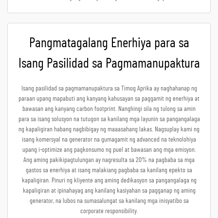
Pangmatagalang Enerhiya para sa
Isang Pasilidad sa Pagmamanupaktura
Isang pasilidad sa pagmamanupaktura sa Timog Aprika ay naghahanap ng
paraan upang mapabuti ang kanyang kahusayan sa paggamit ng enerhiya at
bawasan ang kanyang carbon footprint. Nanghingi sila ng tulong sa amin
para sa isang solusyon na tutugon sa kanilang mga layunin sa pangangalaga
ng kapaligiran habang nagbibigay ng maaasahang lakas. Nagsuplay kami ng
isang komersyal na generator na gumagamit ng advanced na teknolohiya
upang i-optimize ang pagkonsumo ng puel at bawasan ang mga emisyon.
Ang aming pakikipagtulungan ay nagresulta sa 20% na pagbaba sa mga
gastos sa enerhiya at isang malakiang pagbaba sa kanilang epekto sa
kapaligiran. Pinuri ng kliyente ang aming dedikasyon sa pangangalaga ng
kapaligiran at ipinahayag ang kanilang kasiyahan sa pagganap ng aming
generator, na lubos na sumasalungat sa kanilang mga inisyatibo sa
corporate responsibility.