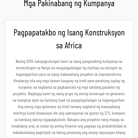
Mga Pakinabang ng Kumpanya
Pagpapatakbo ng Isang Konstruksyon
sa Africa
Noong 2019, nakipagtulungan kami sa isang pangunahing kumpanya sa
konstruksyon sa Kenya na nangangailangan ng matibay na solusyon sa
kapangyarihan para sa isang malawakang proyekto sa imprastruktura.
Kinaharap nila ang mga hamon kaugnay ng hindi pare-parehong suplay ng
kuryente, na nagbanta sa pagkaantala ng mga takdang panahon ng
proyekto. Nagbigay kami ng isang grupo ng aming komersyal na generator,
na inangkop ayon sa kanilang tiyak na pangangailangan sa kapangyarihan.
Ang aming mga generator ay hindi lamang naghatid ng maaasahang
enerhiya kundi binawasan din ang operasyonal na gastos ng 12% kumpara
sa kanilang dating tagapagkaloob. Natapos ang proyekto nang maaga sa
itinakdang oras, at inulat ng aming kliyente ang pagtaas ng produktibidad at
makabuluhang pagtitipid, na lalong pinatatag ang aming reputasyon bilang