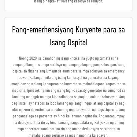
isang pinagkakatiwalaang kasosyo sa rehiyon.
Pang-emerhensiyang Kuryente para sa
Isang Ospital
Noong 2020, sa panahon ng isang kritikal na yugto ng tumataas na
pangangailangan sa mga serbisyo ng pangangalagang pangkalusugan, isang
ospital sa Nigeria ang lumapit sa amin para sa mga solusyon sa emergency
power. Kailangan nila ang isang komersyal na generator na kayang
magbigay ng walang kapaguran na kuryente sa mahahalagang kagamitan sa
medisina. Ipinasok namin ang isang high-capacity generator na sumunod sa
kanilang mahigpit na mga kinakailangan sa pagkatiwala at kahusayan. Ang
pag-install ay natapos sa loob lamang ng isang linggo, at ang ospital ay nag-
ulat ng zero downtime sa panahon ng mga brownout, na nagsisiguro na ang
pangangalaga sa pasyente ay hindi kailanman napinsala. Ang matagumpay
na deployment na ito ay hindi lamang nagpapakita ng katiyakan ng aming
mga generator kundi pati na rin ang aming dedikasyon sa suporta sa
mahahalagang serbisyo sa mga hamon na kalagayan.