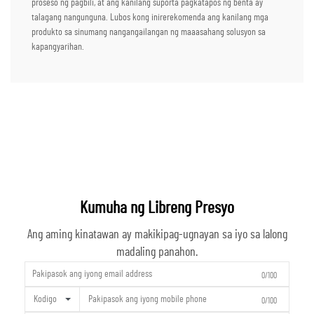
proseso ng pagbili, at ang kanilang suporta pagkatapos ng benta ay
talagang nangunguna. Lubos kong inirerekomenda ang kanilang mga
produkto sa sinumang nangangailangan ng maaasahang solusyon sa
kapangyarihan.
Kumuha ng Libreng Presyo
Ang aming kinatawan ay makikipag-ugnayan sa iyo sa lalong
madaling panahon.
0/100
Kodigo
0/100