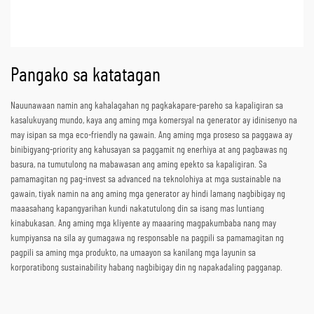
Pangako sa katatagan
Nauunawaan namin ang kahalagahan ng pagkakapare-pareho sa kapaligiran sa
kasalukuyang mundo, kaya ang aming mga komersyal na generator ay idinisenyo na
may isipan sa mga eco-friendly na gawain. Ang aming mga proseso sa paggawa ay
binibigyang-priority ang kahusayan sa paggamit ng enerhiya at ang pagbawas ng
basura, na tumutulong na mabawasan ang aming epekto sa kapaligiran. Sa
pamamagitan ng pag-invest sa advanced na teknolohiya at mga sustainable na
gawain, tiyak namin na ang aming mga generator ay hindi lamang nagbibigay ng
maaasahang kapangyarihan kundi nakatutulong din sa isang mas luntiang
kinabukasan. Ang aming mga kliyente ay maaaring magpakumbaba nang may
kumpiyansa na sila ay gumagawa ng responsable na pagpili sa pamamagitan ng
pagpili sa aming mga produkto, na umaayon sa kanilang mga layunin sa
korporatibong sustainability habang nagbibigay din ng napakadaling pagganap.