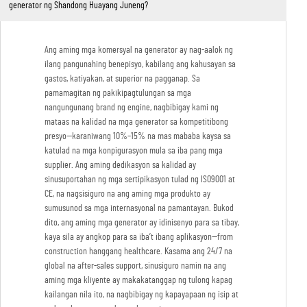
generator ng Shandong Huayang Juneng?
Ang aming mga komersyal na generator ay nag-aalok ng
ilang pangunahing benepisyo, kabilang ang kahusayan sa
gastos, katiyakan, at superior na pagganap. Sa
pamamagitan ng pakikipagtulungan sa mga
nangungunang brand ng engine, nagbibigay kami ng
mataas na kalidad na mga generator sa kompetitibong
presyo—karaniwang 10%–15% na mas mababa kaysa sa
katulad na mga konpigurasyon mula sa iba pang mga
supplier. Ang aming dedikasyon sa kalidad ay
sinusuportahan ng mga sertipikasyon tulad ng ISO9001 at
CE, na nagsisiguro na ang aming mga produkto ay
sumusunod sa mga internasyonal na pamantayan. Bukod
dito, ang aming mga generator ay idinisenyo para sa tibay,
kaya sila ay angkop para sa iba’t ibang aplikasyon—from
construction hanggang healthcare. Kasama ang 24/7 na
global na after-sales support, sinusiguro namin na ang
aming mga kliyente ay makakatanggap ng tulong kapag
kailangan nila ito, na nagbibigay ng kapayapaan ng isip at