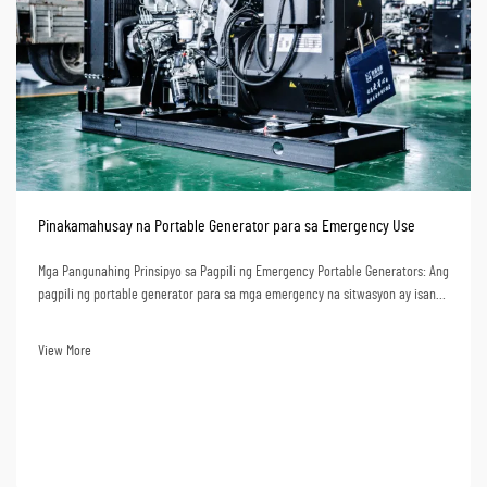
Pinakamahusay na Portable Generator para sa Emergency Use
Mga Pangunahing Prinsipyo sa Pagpili ng Emergency Portable Generators: Ang
pagpili ng portable generator para sa mga emergency na sitwasyon ay isang
mahalagang desisyon kaugnay ng kahusayan ng emergency response ng
inyong organisasyon. Bilang isang lider sa industriya sa loob ng 32 ...
View More