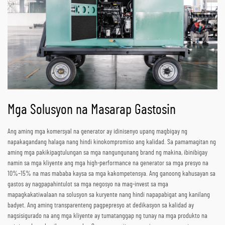
Mga Solusyon na Masarap Gastosin
Ang aming mga komersyal na generator ay idinisenyo upang magbigay ng
napakagandang halaga nang hindi kinokompromiso ang kalidad. Sa pamamagitan ng
aming mga pakikipagtulungan sa mga nangungunang brand ng makina, ibinibigay
namin sa mga kliyente ang mga high-performance na generator sa mga presyo na
10%–15% na mas mababa kaysa sa mga kakompetensya. Ang ganoong kahusayan sa
gastos ay nagpapahintulot sa mga negosyo na mag-invest sa mga
mapagkakatiwalaan na solusyon sa kuryente nang hindi napapabigat ang kanilang
badyet. Ang aming transparenteng pagpepresyo at dedikasyon sa kalidad ay
nagsisigurado na ang mga kliyente ay tumatanggap ng tunay na mga produkto na