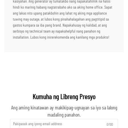
kasiyahan. Ang generator ay tumatakbo nang napakatahimik na halos
hindi ko marinig habang nagtatrabaho ako sa aking home office. Sapat
ang lakas nito upang patakbohin ang lahat ng aking mga appliance
tuwing may outage, at lubos kong pinahahalagahan ang pagtitipid sa
gastos kumpara sa iba pang brand. Napakahusay ng kalidad, at ang
serbisyo ng technical team ay napakahelpful nang panahon ng
installation. Lubos kong inirerekomenda ang kanilang mga produkto!
Kumuha ng Libreng Presyo
Ang aming kinatawan ay makikipag-ugnayan sa iyo sa lalong
madaling panahon.
0/100