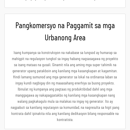
Pangkomersyo na Paggamit sa mga
Urbanong Area
Isang kumpanya sa konstruksyon na nakabase sa lungsod ay humarap sa
mahigpit na regulasyon tungkol sa ingay habang nagsasagawa ng proyekto
sa isang mataas na gusali. Ginamit nila ang aming mga super tahimik na
generator upang patakboin ang kanilang mga kasangkapan at kagamitan.
Hindi lamang sumunod ang mga generator sa lokal na ordinansa laban sa
ingay kundi nagbigay din ng maaasahang enerhiya sa buong proyekto.
Ibinulat ng kumpanya ang pagtaas ng produktibidad dahil ang mga
manggagawa ay nakapagpatakbo ng kanilang mga kasangkapan nang
walang pagkakagulo mula sa malakas na ingay ng generator. Ito ay
nagpabuti sa kanilang reputasyon sa komunidad, na nagresulta sa higit pang
kontrata dahil ipinakita nila ang kanilang dedikasyon bilang responsable na
kontratista.