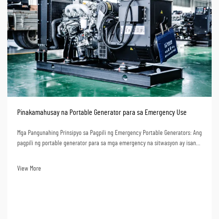
Pinakamahusay na Portable Generator para sa Emergency Use
Mga Pangunahing Prinsipyo sa Pagpili ng Emergency Portable Generators: Ang
pagpili ng portable generator para sa mga emergency na sitwasyon ay isang
mahalagang desisyon kaugnay ng kahusayan ng emergency response ng
inyong organisasyon. Bilang isang lider sa industriya sa loob ng 32 ...
View More