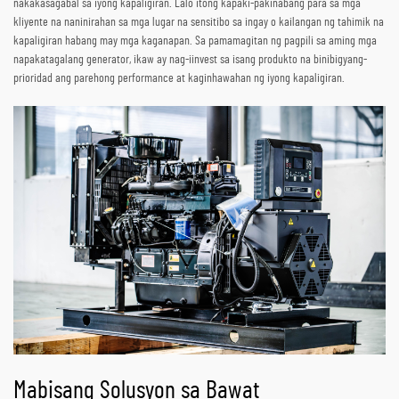
nakakasagabal sa iyong kapaligiran. Lalo itong kapaki-pakinabang para sa mga
kliyente na naninirahan sa mga lugar na sensitibo sa ingay o kailangan ng tahimik na
kapaligiran habang may mga kaganapan. Sa pamamagitan ng pagpili sa aming mga
napakatagalang generator, ikaw ay nag-iinvest sa isang produkto na binibigyang-
prioridad ang parehong performance at kaginhawahan ng iyong kapaligiran.
Mabisang Solusyon sa Bawat