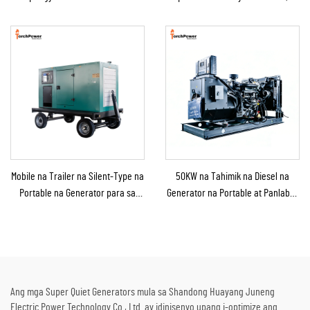
Diesel na Generator para sa
Genset na Diesel Backup na
Bahay/Tindahan/Konstruksyon/Backup
Generator para sa Benta
sa Emergency
Mobile na Trailer na Silent-Type na
50KW na Tahimik na Diesel na
Portable na Generator para sa
Generator na Portable at Panlabas
Emergency Use
na Tinitiis ang Ulan para sa
Panlabas na Konstruksyon at
Emerhensiya
Ang mga Super Quiet Generators mula sa Shandong Huayang Juneng
Electric Power Technology Co., Ltd. ay idinisenyo upang i-optimize ang