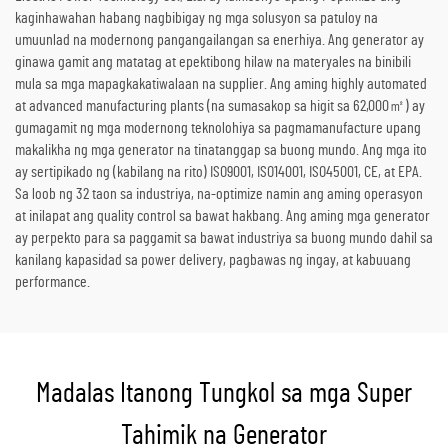
kaginhawahan habang nagbibigay ng mga solusyon sa patuloy na
umuunlad na modernong pangangailangan sa enerhiya. Ang generator ay
ginawa gamit ang matatag at epektibong hilaw na materyales na binibili
mula sa mga mapagkakatiwalaan na supplier. Ang aming highly automated
at advanced manufacturing plants (na sumasakop sa higit sa 62,000㎡) ay
gumagamit ng mga modernong teknolohiya sa pagmamanufacture upang
makalikha ng mga generator na tinatanggap sa buong mundo. Ang mga ito
ay sertipikado ng (kabilang na rito) ISO9001, ISO14001, ISO45001, CE, at EPA.
Sa loob ng 32 taon sa industriya, na-optimize namin ang aming operasyon
at inilapat ang quality control sa bawat hakbang. Ang aming mga generator
ay perpekto para sa paggamit sa bawat industriya sa buong mundo dahil sa
kanilang kapasidad sa power delivery, pagbawas ng ingay, at kabuuang
performance.
Madalas Itanong Tungkol sa mga Super
Tahimik na Generator