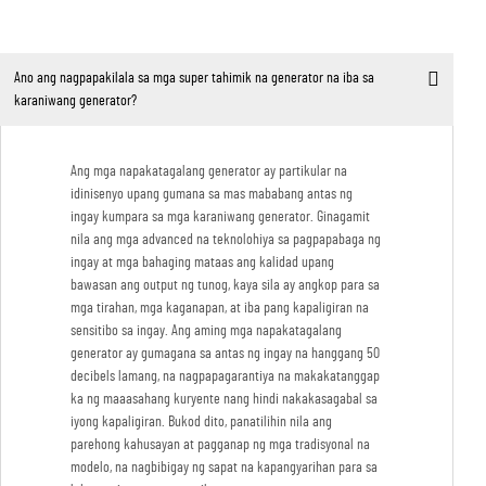
Ano ang nagpapakilala sa mga super tahimik na generator na iba sa
karaniwang generator?
Ang mga napakatagalang generator ay partikular na
idinisenyo upang gumana sa mas mababang antas ng
ingay kumpara sa mga karaniwang generator. Ginagamit
nila ang mga advanced na teknolohiya sa pagpapabaga ng
ingay at mga bahaging mataas ang kalidad upang
bawasan ang output ng tunog, kaya sila ay angkop para sa
mga tirahan, mga kaganapan, at iba pang kapaligiran na
sensitibo sa ingay. Ang aming mga napakatagalang
generator ay gumagana sa antas ng ingay na hanggang 50
decibels lamang, na nagpapagarantiya na makakatanggap
ka ng maaasahang kuryente nang hindi nakakasagabal sa
iyong kapaligiran. Bukod dito, panatilihin nila ang
parehong kahusayan at pagganap ng mga tradisyonal na
modelo, na nagbibigay ng sapat na kapangyarihan para sa