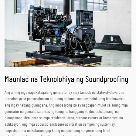
Maunlad na Teknolohiya ng Soundproofing
Ang aming mga napakatagalang generator ay may tampok na state-of-the-art na
teknolohiya sa pagsasalansan ng tunog na kung saan ay malaki ang binabawasan
ang ingay habang gumagana. Ang inobasyong ito ay nagpapahintulot sa aming mga
generator na gumana sa antas ng tunog na hanggang 50 decibels lamang, na
ginagawang ideal para sa mga residential area, outdoor events, at komersyal na
aplikasyon. Ang mga acoustic enclosure at vibration dampening system ay
nagsisiguro na makakatanggap ka ng maaasahang kuryente nang hindi