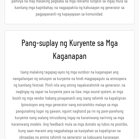
pamilya na may malaking pagbaba sa mga reklamo tungkol sa ingay mula sa
kanilang mga kapitbahay, na nagpapakita ng kahusayan ng generator sa
pagpapanatili ng kapayapaan sa komunidad.
Pang-suplay ng Kuryente sa Mga
Kaganapan
Isang malaking tagapag-ayos ng mga outdoor na kaganapan ang
nangailangan ng solusyon sa kuryente na hindi magpapagulo sa atmospera
ng kanilang festival. Pinili nila ang aming napakatahimik na generator, na
nagbigay ng sapat na kuryente para sa ilaw, mga sound system, at mga
booth ng mga vendor habang pinapanatili ang isang tahimik na kapaligiran.
Ipinosisyon ang mga generator nang estratehiko malayo sa mga
pangunahing lugar ng gawain, ngunit naghatid pa rin ng pare-parehong
kuryente nang walang intrusibong ingay na karaniwang naririnig sa mga
karaniwang modelo. Ang feedback mula sa mga dumalo ay lubos na positibo,
kung saan marami ang nagpahalaga sa kasiyahan sa kapaligiran na
idinagdag ng aming tahimik na generator sa kabuuang karanasan.