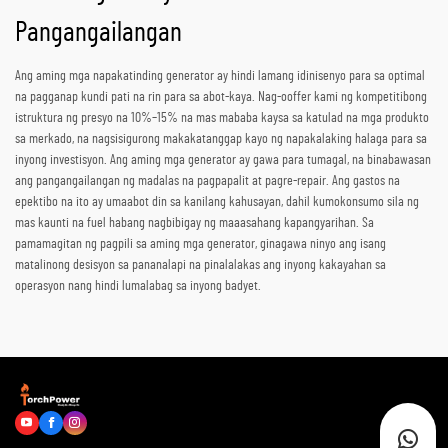
Pangangailangan
Ang aming mga napakatinding generator ay hindi lamang idinisenyo para sa optimal
na pagganap kundi pati na rin para sa abot-kaya. Nag-ooffer kami ng kompetitibong
istruktura ng presyo na 10%–15% na mas mababa kaysa sa katulad na mga produkto
sa merkado, na nagsisigurong makakatanggap kayo ng napakalaking halaga para sa
inyong investisyon. Ang aming mga generator ay gawa para tumagal, na binabawasan
ang pangangailangan ng madalas na pagpapalit at pagre-repair. Ang gastos na
epektibo na ito ay umaabot din sa kanilang kahusayan, dahil kumokonsumo sila ng
mas kaunti na fuel habang nagbibigay ng maaasahang kapangyarihan. Sa
pamamagitan ng pagpili sa aming mga generator, ginagawa ninyo ang isang
matalinong desisyon sa pananalapi na pinalalakas ang inyong kakayahan sa
operasyon nang hindi lumalabag sa inyong badyet.