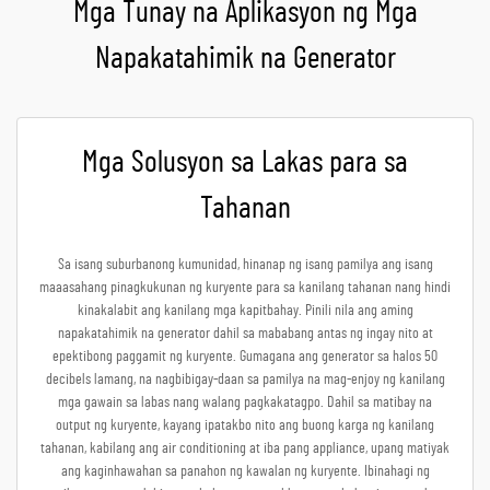
Mga Tunay na Aplikasyon ng Mga
Napakatahimik na Generator
Mga Solusyon sa Lakas para sa
Tahanan
Sa isang suburbanong kumunidad, hinanap ng isang pamilya ang isang
maaasahang pinagkukunan ng kuryente para sa kanilang tahanan nang hindi
kinakalabit ang kanilang mga kapitbahay. Pinili nila ang aming
napakatahimik na generator dahil sa mababang antas ng ingay nito at
epektibong paggamit ng kuryente. Gumagana ang generator sa halos 50
decibels lamang, na nagbibigay-daan sa pamilya na mag-enjoy ng kanilang
mga gawain sa labas nang walang pagkakatagpo. Dahil sa matibay na
output ng kuryente, kayang ipatakbo nito ang buong karga ng kanilang
tahanan, kabilang ang air conditioning at iba pang appliance, upang matiyak
ang kaginhawahan sa panahon ng kawalan ng kuryente. Ibinahagi ng