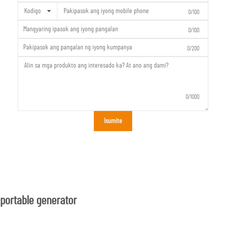
Kodigo
0/100
0/100
0/200
0/1000
Isumite
portable generator