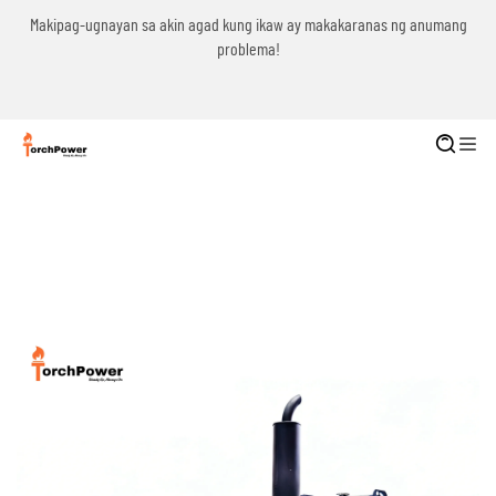
g
Makipag-ugnayan sa akin agad kung ikaw ay makakaranas ng anumang
problema!