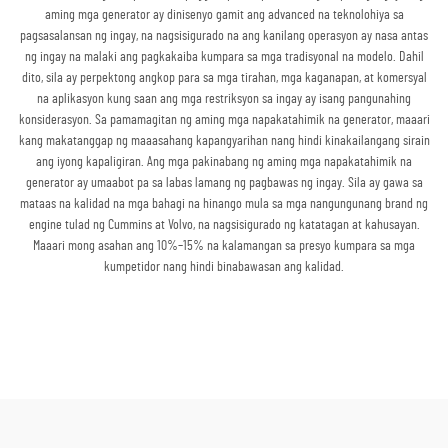
aming mga generator ay dinisenyo gamit ang advanced na teknolohiya sa
pagsasalansan ng ingay, na nagsisigurado na ang kanilang operasyon ay nasa antas
ng ingay na malaki ang pagkakaiba kumpara sa mga tradisyonal na modelo. Dahil
dito, sila ay perpektong angkop para sa mga tirahan, mga kaganapan, at komersyal
na aplikasyon kung saan ang mga restriksyon sa ingay ay isang pangunahing
konsiderasyon. Sa pamamagitan ng aming mga napakatahimik na generator, maaari
kang makatanggap ng maaasahang kapangyarihan nang hindi kinakailangang sirain
ang iyong kapaligiran. Ang mga pakinabang ng aming mga napakatahimik na
generator ay umaabot pa sa labas lamang ng pagbawas ng ingay. Sila ay gawa sa
mataas na kalidad na mga bahagi na hinango mula sa mga nangungunang brand ng
engine tulad ng Cummins at Volvo, na nagsisigurado ng katatagan at kahusayan.
Maaari mong asahan ang 10%–15% na kalamangan sa presyo kumpara sa mga
kumpetidor nang hindi binabawasan ang kalidad.
Kumuha ng Quote