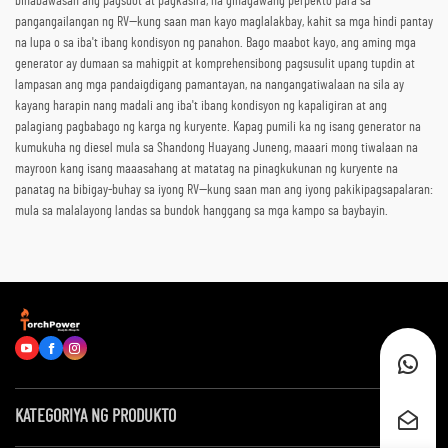
binabawasan ang pagsuot at pagkasira, na ginagawang perpekto para sa
pangangailangan ng RV—kung saan man kayo maglalakbay, kahit sa mga hindi pantay
na lupa o sa iba't ibang kondisyon ng panahon. Bago maabot kayo, ang aming mga
generator ay dumaan sa mahigpit at komprehensibong pagsusulit upang tupdin at
lampasan ang mga pandaigdigang pamantayan, na nangangatiwalaan na sila ay
kayang harapin nang madali ang iba't ibang kondisyon ng kapaligiran at ang
palagiang pagbabago ng karga ng kuryente. Kapag pumili ka ng isang generator na
kumukuha ng diesel mula sa Shandong Huayang Juneng, maaari mong tiwalaan na
mayroon kang isang maaasahang at matatag na pinagkukunan ng kuryente na
panatag na bibigay-buhay sa iyong RV—kung saan man ang iyong pakikipagsapalaran:
mula sa malalayong landas sa bundok hanggang sa mga kampo sa baybayin.
KATEGORIYA NG PRODUKTO