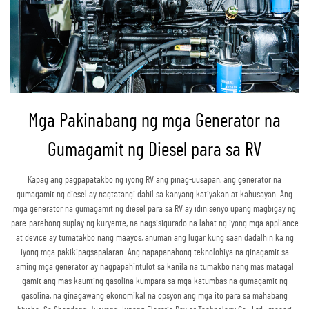
Mga Pakinabang ng mga Generator na
Gumagamit ng Diesel para sa RV
Kapag ang pagpapatakbo ng iyong RV ang pinag-uusapan, ang generator na
gumagamit ng diesel ay nagtatangi dahil sa kanyang katiyakan at kahusayan. Ang
mga generator na gumagamit ng diesel para sa RV ay idinisenyo upang magbigay ng
pare-parehong suplay ng kuryente, na nagsisigurado na lahat ng iyong mga appliance
at device ay tumatakbo nang maayos, anuman ang lugar kung saan dadalhin ka ng
iyong mga pakikipagsapalaran. Ang napapanahong teknolohiya na ginagamit sa
aming mga generator ay nagpapahintulot sa kanila na tumakbo nang mas matagal
gamit ang mas kaunting gasolina kumpara sa mga katumbas na gumagamit ng
gasolina, na ginagawang ekonomikal na opsyon ang mga ito para sa mahabang