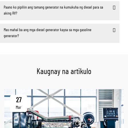
Paano ko pipiliin ang tamang generator na kumukuha ng diesel para sa
aking RV?
Mas mahal ba ang mga diesel generator kaysa sa mga gasoline
generator?
Kaugnay na artikulo
27
Mar