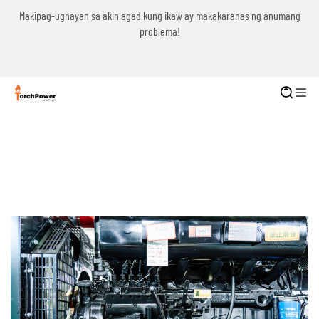
g
Makipag-ugnayan sa akin agad kung ikaw ay makakaranas ng anumang
problema!