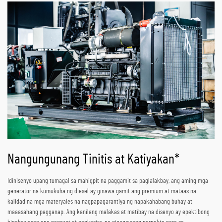
Nangungunang Tinitis at Katiyakan*
Idinisenyo upang tumagal sa mahigpit na paggamit sa paglalakbay, ang aming mga
generator na kumukuha ng diesel ay ginawa gamit ang premium at mataas na
kalidad na mga materyales na nagpapagarantiya ng napakahabang buhay at
maaasahang pagganap. Ang kanilang malakas at matibay na disenyo ay epektibong