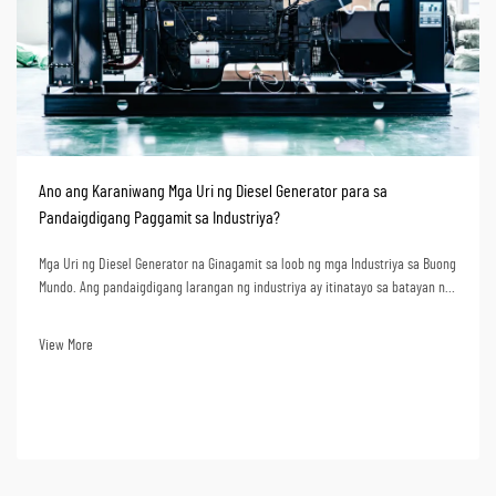
Ano ang Karaniwang Mga Uri ng Diesel Generator para sa
Pandaigdigang Paggamit sa Industriya?
Mga Uri ng Diesel Generator na Ginagamit sa loob ng mga Industriya sa Buong
Mundo. Ang pandaigdigang larangan ng industriya ay itinatayo sa batayan ng
maaasahang suplay ng kuryente, kung ito man ay para sa patuloy na
produksyon, emergency backup, o trabaho sa malalayong lugar—ang mga
View More
diesel generator ang pinakapatunayang ...