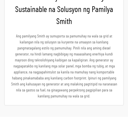
Sustainable na Solusyon ng Pamilya
Smith
Ang pamilyang Smith ay sumuporta sa pamumuhay na wala sa grid at
kailangan nila ng solusyon sa kuryente na umaayon sa kanilang
pangmatagalang estilo ng pamumuhay. Pinili nila ang aming diesel
generator, na hindi lamang nagbibigay ng maaasahang enerhiya kundi
mayroon ding teknolohiyang kaibigan sa kapaligiran. Ang generator ay
nagpapatakbo ng kanilang mga solar panel, mga bomba ng tubig, at mga
appliance, na nagpapahintulot sa kanila na mamuhay nang komportable
habang pinakamababa ang kanilang carbon footprint. Ipinuri ng pamilyang
Smith ang kahusayan ng generator at ang malaking pagtitipid na naranasan
nila sa gastos sa fuel, na ginagawang perpektong pagpipilian para sa
kanilang pamumuhay na wala sa grid.