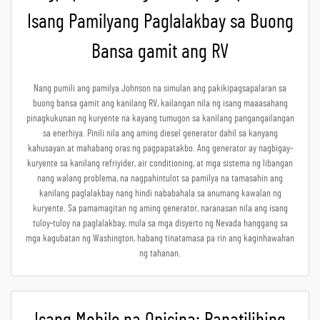
Isang Pamilyang Paglalakbay sa Buong
Bansa gamit ang RV
Nang pumili ang pamilya Johnson na simulan ang pakikipagsapalaran sa
buong bansa gamit ang kanilang RV, kailangan nila ng isang maaasahang
pinagkukunan ng kuryente na kayang tumugon sa kanilang pangangailangan
sa enerhiya. Pinili nila ang aming diesel generator dahil sa kanyang
kahusayan at mahabang oras ng pagpapatakbo. Ang generator ay nagbigay-
kuryente sa kanilang refriyider, air conditioning, at mga sistema ng libangan
nang walang problema, na nagpahintulot sa pamilya na tamasahin ang
kanilang paglalakbay nang hindi nababahala sa anumang kawalan ng
kuryente. Sa pamamagitan ng aming generator, naranasan nila ang isang
tuloy-tuloy na paglalakbay, mula sa mga disyerto ng Nevada hanggang sa
mga kagubatan ng Washington, habang tinatamasa pa rin ang kaginhawahan
ng tahanan.