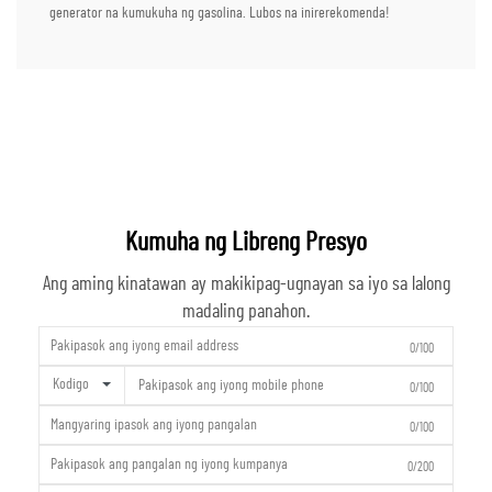
generator na kumukuha ng gasolina. Lubos na inirerekomenda!
Kumuha ng Libreng Presyo
Ang aming kinatawan ay makikipag-ugnayan sa iyo sa lalong
madaling panahon.
0/100
Kodigo
0/100
0/100
0/200