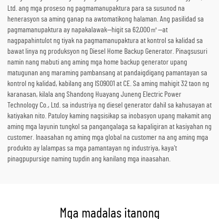
Ltd. ang mga proseso ng pagmamanupaktura para sa susunod na
henerasyon sa aming ganap na awtomatikong halaman. Ang pasilidad sa
pagmamanupaktura ay napakalawak—higit sa 62,000㎡—at
nagpapahintulot ng tiyak na pagmamanupaktura at kontrol sa kalidad sa
bawat linya ng produksyon ng Diesel Home Backup Generator. Pinagsusuri
namin nang mabuti ang aming mga home backup generator upang
matugunan ang maraming pambansang at pandaigdigang pamantayan sa
kontrol ng kalidad, kabilang ang ISO9001 at CE. Sa aming mahigit 32 taon ng
karanasan, kilala ang Shandong Huayang Juneng Electric Power
Technology Co., Ltd. sa industriya ng diesel generator dahil sa kahusayan at
katiyakan nito. Patuloy kaming nagsisikap sa inobasyon upang makamit ang
aming mga layunin tungkol sa pangangalaga sa kapaligiran at kasiyahan ng
customer. Inaasahan ng aming mga global na customer na ang aming mga
produkto ay lalampas sa mga pamantayan ng industriya, kaya’t
pinagpupursige naming tupdin ang kanilang mga inaasahan.
Mga madalas itanong