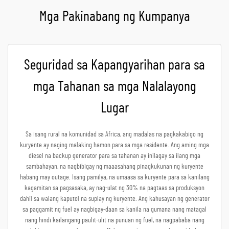
Mga Pakinabang ng Kumpanya
Seguridad sa Kapangyarihan para sa
mga Tahanan sa mga Nalalayong
Lugar
Sa isang rural na komunidad sa Africa, ang madalas na pagkakabigo ng
kuryente ay naging malaking hamon para sa mga residente. Ang aming mga
diesel na backup generator para sa tahanan ay inilagay sa ilang mga
sambahayan, na nagbibigay ng maaasahang pinagkukunan ng kuryente
habang may outage. Isang pamilya, na umaasa sa kuryente para sa kanilang
kagamitan sa pagsasaka, ay nag-ulat ng 30% na pagtaas sa produksyon
dahil sa walang kaputol na suplay ng kuryente. Ang kahusayan ng generator
sa paggamit ng fuel ay nagbigay-daan sa kanila na gumana nang matagal
nang hindi kailangang paulit-ulit na punuan ng fuel, na nagpababa nang