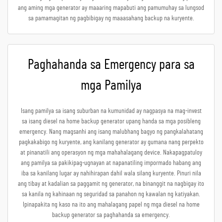
ang aming mga generator ay maaaring mapabuti ang pamumuhay sa lungsod
sa pamamagitan ng pagbibigay ng maaasahang backup na kuryente.
Paghahanda sa Emergency para sa
mga Pamilya
Isang pamilya sa isang suburban na kumunidad ay nagpasya na mag-invest
sa isang diesel na home backup generator upang handa sa mga posibleng
emergency. Nang magsanhi ang isang malubhang bagyo ng pangkalahatang
pagkakabigo ng kuryente, ang kanilang generator ay gumana nang perpekto
at pinanatili ang operasyon ng mga mahahalagang device. Nakapagpatuloy
ang pamilya sa pakikipag-ugnayan at napanatiling impormado habang ang
iba sa kanilang lugar ay nahihirapan dahil wala silang kuryente. Pinuri nila
ang tibay at kadalian sa paggamit ng generator, na binanggit na nagbigay ito
sa kanila ng kahinaan ng seguridad sa panahon ng kawalan ng katiyakan.
Ipinapakita ng kaso na ito ang mahalagang papel ng mga diesel na home
backup generator sa paghahanda sa emergency.