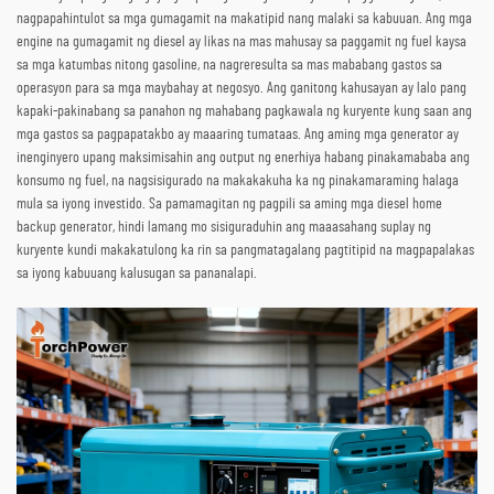
nagpapahintulot sa mga gumagamit na makatipid nang malaki sa kabuuan. Ang mga
engine na gumagamit ng diesel ay likas na mas mahusay sa paggamit ng fuel kaysa
sa mga katumbas nitong gasoline, na nagreresulta sa mas mababang gastos sa
operasyon para sa mga maybahay at negosyo. Ang ganitong kahusayan ay lalo pang
kapaki-pakinabang sa panahon ng mahabang pagkawala ng kuryente kung saan ang
mga gastos sa pagpapatakbo ay maaaring tumataas. Ang aming mga generator ay
inenginyero upang maksimisahin ang output ng enerhiya habang pinakamababa ang
konsumo ng fuel, na nagsisigurado na makakakuha ka ng pinakamaraming halaga
mula sa iyong investido. Sa pamamagitan ng pagpili sa aming mga diesel home
backup generator, hindi lamang mo sisiguraduhin ang maaasahang suplay ng
kuryente kundi makakatulong ka rin sa pangmatagalang pagtitipid na magpapalakas
sa iyong kabuuang kalusugan sa pananalapi.