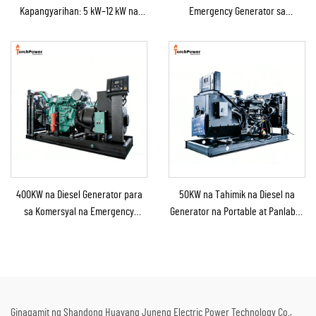
Kapangyarihan: 5 kW–12 kW na
Emergency Generator sa
Diesel na Generator para sa
Bahay/Maliit na Pabrika bilang
Bahay/Tindahan/Konstruksyon/Backup
Emergency Backup
sa Emergency
400KW na Diesel Generator para
50KW na Tahimik na Diesel na
sa Komersyal na Emergency
Generator na Portable at Panlabas
Generator para sa Patuloy na
na Tinitiis ang Ulan para sa
Suplay ng Kuryente
Panlabas na Konstruksyon at
Emerhensiya
Ginagamit ng Shandong Huayang Juneng Electric Power Technology Co.,