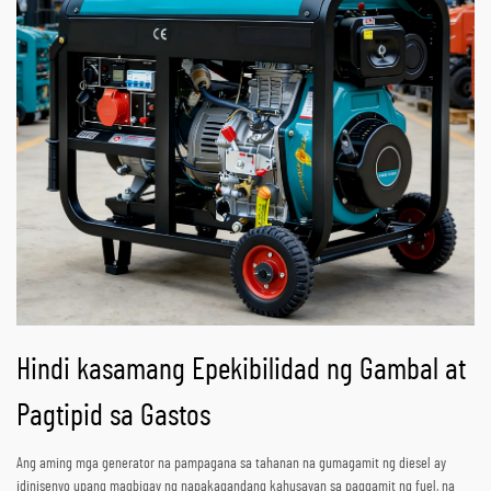
Hindi kasamang Epekibilidad ng Gambal at
Pagtipid sa Gastos
Ang aming mga generator na pampagana sa tahanan na gumagamit ng diesel ay
idinisenyo upang magbigay ng napakagandang kahusayan sa paggamit ng fuel, na