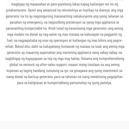
magbigay ng maaasahan at pare-parehong lakas kapag kailangan mo ito ng
pinakamarami. Gamit ang advanced na teknolohiya at matibay na disenyo, ang mga
generator na ito ay nagsisigurong mananatiling nakakuryente ang iyong tahanan sa
panahon ng emergency, na nagsisilbing proteksyon sa iyong mga appliance at
pananatiling komportable ka. Hindi tulad ng karaniwang mga generator, ang aming
mga modelo na diesel ay nag-aalok ng mas mataas na kahusayan sa paggamit ng
fuel, na nagpapahaba ng oras ng operasyon at kailangan ng mas bihira ang pagre-
refuel. Bukod dito, dahil sa kakayahang humawak ng mataas na load, ang aming mga
generator ay maaaring suportahan ang maraming appliance nang sabay-sabay, na
nagbibigay ng kapayapaan sa isip ng mga may bahay. Kasama ang komprehensibong
global na network ng after-sales support, maaari mong tiwalaan na ang aming
koponan ay laging handang tumulong sa iyo, na ginagawa ang iyong investment sa
isang diesel na backup generator para sa tahanan na isang matalinong pagpipilian
para sa kaligtasan at kumportableng pamumuhay ng iyong pamilya.
Kumuha ng Quote