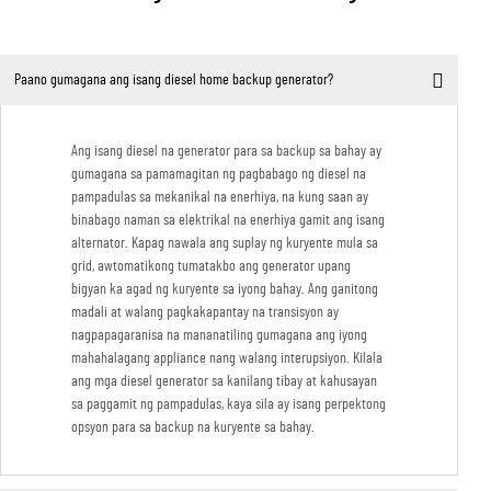
Paano gumagana ang isang diesel home backup generator?
Ang isang diesel na generator para sa backup sa bahay ay
gumagana sa pamamagitan ng pagbabago ng diesel na
pampadulas sa mekanikal na enerhiya, na kung saan ay
binabago naman sa elektrikal na enerhiya gamit ang isang
alternator. Kapag nawala ang suplay ng kuryente mula sa
grid, awtomatikong tumatakbo ang generator upang
bigyan ka agad ng kuryente sa iyong bahay. Ang ganitong
madali at walang pagkakapantay na transisyon ay
nagpapagaranisa na mananatiling gumagana ang iyong
mahahalagang appliance nang walang interupsiyon. Kilala
ang mga diesel generator sa kanilang tibay at kahusayan
sa paggamit ng pampadulas, kaya sila ay isang perpektong
opsyon para sa backup na kuryente sa bahay.