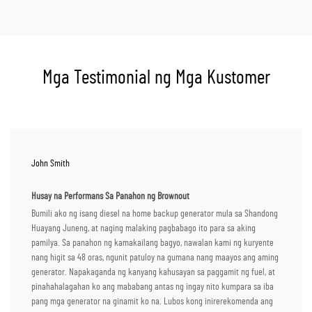
Mga Testimonial ng Mga Kustomer
John Smith
Husay na Performans Sa Panahon ng Brownout
Bumili ako ng isang diesel na home backup generator mula sa Shandong
Huayang Juneng, at naging malaking pagbabago ito para sa aking
pamilya. Sa panahon ng kamakailang bagyo, nawalan kami ng kuryente
nang higit sa 48 oras, ngunit patuloy na gumana nang maayos ang aming
generator. Napakaganda ng kanyang kahusayan sa paggamit ng fuel, at
pinahahalagahan ko ang mababang antas ng ingay nito kumpara sa iba
pang mga generator na ginamit ko na. Lubos kong inirerekomenda ang