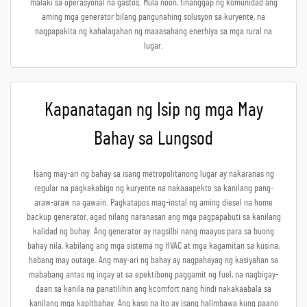
malaki sa operasyonal na gastos. Mula noon, tinanggap ng komunidad ang
aming mga generator bilang pangunahing solusyon sa kuryente, na
nagpapakita ng kahalagahan ng maaasahang enerhiya sa mga rural na
lugar.
Kapanatagan ng Isip ng mga May
Bahay sa Lungsod
Isang may-ari ng bahay sa isang metropolitanong lugar ay nakaranas ng
regular na pagkakabigo ng kuryente na nakaaapekto sa kanilang pang-
araw-araw na gawain. Pagkatapos mag-instal ng aming diesel na home
backup generator, agad nilang naranasan ang mga pagpapabuti sa kanilang
kalidad ng buhay. Ang generator ay nagsilbi nang maayos para sa buong
bahay nila, kabilang ang mga sistema ng HVAC at mga kagamitan sa kusina,
habang may outage. Ang may-ari ng bahay ay nagpahayag ng kasiyahan sa
mababang antas ng ingay at sa epektibong paggamit ng fuel, na nagbigay-
daan sa kanila na panatilihin ang kcomfort nang hindi nakakaabala sa
kanilang mga kapitbahay. Ang kaso na ito ay isang halimbawa kung paano