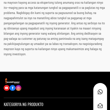
na mayroon kayong access sa ekspertong tulong anumang oras na kailangan ninyo
ito—maging para sa mga katanungan tungkol sa pagpapanatili o sa paglutas ng mga
problema. Nagbibigay din kami ng suporta sa pagsusunod sa buong buhay, na
nagpapahintulot sa inyo na manatiling abiso tungkol sa pagganap at mga
pangangailangan sa pagpapanatili ng inyong generator. Ang antas ng serbisyo na ito
ay idinisenyo upang mapabuti ang inyong karanasan at tiyakin na maaari ninyong
bilangan ang inyong generator nang walang alinlangan. Ang aming dedikasyon sa
pag-aalaga sa customer ay patunay sa aming paniniwala na ang isang matagumpay
na pakikipagtulungan ay umaabot pa sa labas ng transaksyon, na nagsisiguradong
mayroon kayo ng suporta na kailangan ninyo upang makamaximize ang halaga ng
inyong investisyon.
KATEGORIYA NG PRODUKTO