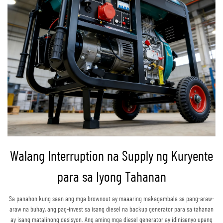
Walang Interruption na Supply ng Kuryente
para sa Iyong Tahanan
Sa panahon kung saan ang mga brownout ay maaaring makagambala sa pang-araw-
araw na buhay, ang pag-invest sa isang diesel na backup generator para sa tahanan
ay isang matalinong desisyon. Ang aming mga diesel generator ay idinisenyo upang