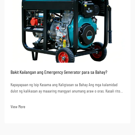
Bakit Kailangan ang Emergency Generator para sa Bahay?
Kapayapaan ng Isip Kasama ang Kaligtasan sa Bahay Ang mga kalamidad
dulot ng kalikasan ay maaaring mangyari anumang araw o oras. Kasali rito
ang matitinding ulan, bagyo, o kahit na mga problema sa kuryente. Sa
panahong ito, ang pagkakaroon ng isang emergency generator ay maaaring
View More
magbigay ng pagkakaiba...