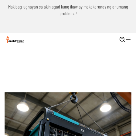
g
Makipag-ugnayan sa akin agad kung ikaw ay makakaranas ng anumang
problema!