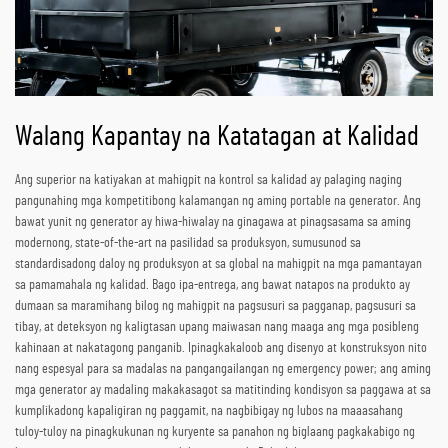
Walang Kapantay na Katatagan at Kalidad
Ang superior na katiyakan at mahigpit na kontrol sa kalidad ay palaging naging
pangunahing mga kompetitibong kalamangan ng aming portable na generator. Ang
bawat yunit ng generator ay hiwa-hiwalay na ginagawa at pinagsasama sa aming
modernong, state-of-the-art na pasilidad sa produksyon, sumusunod sa
standardisadong daloy ng produksyon at sa global na mahigpit na mga pamantayan
sa pamamahala ng kalidad. Bago ipa-entrega, ang bawat natapos na produkto ay
dumaan sa maramihang bilog ng mahigpit na pagsusuri sa pagganap, pagsusuri sa
tibay, at deteksyon ng kaligtasan upang maiwasan nang maaga ang mga posibleng
kahinaan at nakatagong panganib. Ipinagkakaloob ang disenyo at konstruksyon nito
nang espesyal para sa madalas na pangangailangan ng emergency power; ang aming
mga generator ay madaling makakasagot sa matitinding kondisyon sa paggawa at sa
kumplikadong kapaligiran ng paggamit, na nagbibigay ng lubos na maaasahang
tuloy-tuloy na pinagkukunan ng kuryente sa panahon ng biglaang pagkakabigo ng