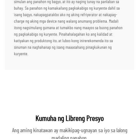
simulan ang panahon ng bagyo, at ito ay naging tunay na panlaban sa
buhay. Sa panahon ng kamakailang pagkakabigo ng kuryente dahil sa
isang bagyo, nakapagpatakbo ako ng aking refriyerator at nakapag-
charge ng aking mga device nang walang anumang problema. Madali
itong nagsimulang gumana at tumakbo nang maayos sa buong panahon
ng pagkakabigo ng kuryente. Pinahahalagahan ko ang kalidad at
katiyakan ng produktong ito, at lubos kong inirerekomenda ito sa
sinuman na naghahanap ng isang maaasahang pinagkukunan ng
kuryente.
Kumuha ng Libreng Presyo
Ang aming kinatawan ay makikipag-ugnayan sa iyo sa lalong
madaling panahon.