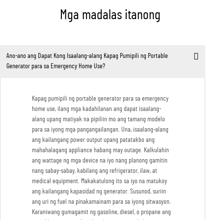
Mga madalas itanong
Ano-ano ang Dapat Kong Isaalang-alang Kapag Pumipili ng Portable
Generator para sa Emergency Home Use?
Kapag pumipili ng portable generator para sa emergency
home use, ilang mga kadahilanan ang dapat isaalang-
alang upang matiyak na pipiliin mo ang tamang modelo
para sa iyong mga pangangailangan. Una, isaalang-alang
ang kailangang power output upang patatakbo ang
mahahalagang appliance habang may outage. Kalkulahin
ang wattage ng mga device na iyo nang planong gamitin
nang sabay-sabay, kabilang ang refrigerator, ilaw, at
medical equipment. Makakatulong ito sa iyo na matukoy
ang kailangang kapasidad ng generator. Susunod, suriin
ang uri ng fuel na pinakamainam para sa iyong sitwasyon.
Karaniwang gumagamit ng gasoline, diesel, o propane ang