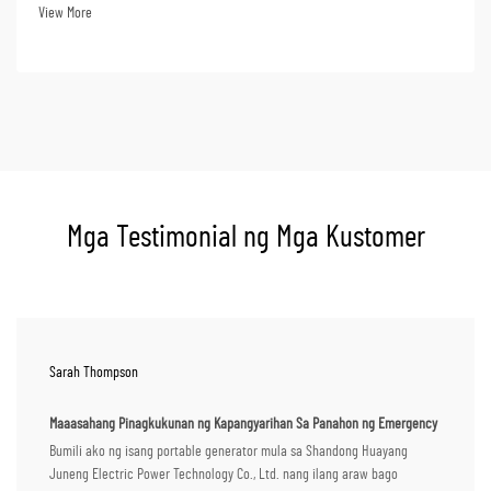
panahong ito, ang pagkakaroon ng isang emergency generator ay maaaring
View More
magbigay ng pagkakaiba...
Mga Testimonial ng Mga Kustomer
Sarah Thompson
Maaasahang Pinagkukunan ng Kapangyarihan Sa Panahon ng Emergency
Bumili ako ng isang portable generator mula sa Shandong Huayang
Juneng Electric Power Technology Co., Ltd. nang ilang araw bago