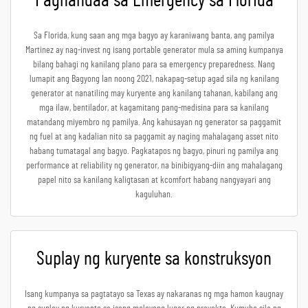
Paghandaa sa Emergency sa Florida
Sa Florida, kung saan ang mga bagyo ay karaniwang banta, ang pamilya
Martinez ay nag-invest ng isang portable generator mula sa aming kumpanya
bilang bahagi ng kanilang plano para sa emergency preparedness. Nang
lumapit ang Bagyong Ian noong 2021, nakapag-setup agad sila ng kanilang
generator at nanatiling may kuryente ang kanilang tahanan, kabilang ang
mga ilaw, bentilador, at kagamitang pang-medisina para sa kanilang
matandang miyembro ng pamilya. Ang kahusayan ng generator sa paggamit
ng fuel at ang kadalian nito sa paggamit ay naging mahalagang asset nito
habang tumatagal ang bagyo. Pagkatapos ng bagyo, pinuri ng pamilya ang
performance at reliability ng generator, na binibigyang-diin ang mahalagang
papel nito sa kanilang kaligtasan at kcomfort habang nangyayari ang
kaguluhan.
Suplay ng kuryente sa konstruksyon
Isang kumpanya sa pagtatayo sa Texas ay nakaranas ng mga hamon kaugnay