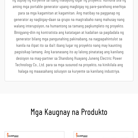
ng suplay ng kuryente sa isang malayong lugar ng proyekto. Kumuha sila ng
aming mga portable generator upang magbigay ng pare-parehong enerhiya
para sa mga kagamitan at kagamitan. Ang matibay na pagganap ng
generator ay nagbigay-daan sa grupo na magtrabaho nang mahusay nang
walang interupsiyon, na humantong sa tamang pagkumpleto ng proyekto.
Binigyang-diin ng kontratista ang katatagan at kadalian sa pagdadala ng
generator bilang mga pangunahing pakinabang, na nagpapahintulot sa
kanila na ilipat ito sa iba't ibang lugar ng proyekto nang may kaunting
pagsisikap lamang. Ang karanasang ito ay lalong pinatatag ang kanilang
desisyon na mag-partner sa Shandong Huayang Juneng Electric Power
Technology Co., Ltd. para sa mga susunod na proyekto, na kinikilala ang
halaga ng maaasahang solusyon sa kuryente sa kanilang industriya.
Mga Kaugnay na Produkto