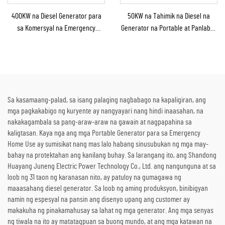
400KW na Diesel Generator para
50KW na Tahimik na Diesel na
sa Komersyal na Emergency
Generator na Portable at Panlabas
Generator para sa Patuloy na
na Tinitiis ang Ulan para sa
Suplay ng Kuryente
Panlabas na Konstruksyon at
Emerhensiya
Sa kasamaang-palad, sa isang palaging nagbabago na kapaligiran, ang
mga pagkakabigo ng kuryente ay nangyayari nang hindi inaasahan, na
nakakagambala sa pang-araw-araw na gawain at nagpapahina sa
kaligtasan. Kaya nga ang mga Portable Generator para sa Emergency
Home Use ay sumisikat nang mas lalo habang sinusubukan ng mga may-
bahay na protektahan ang kanilang buhay. Sa larangang ito, ang Shandong
Huayang Juneng Electric Power Technology Co., Ltd. ang nangunguna at sa
loob ng 31 taon ng karanasan nito, ay patuloy na gumagawa ng
maaasahang diesel generator. Sa loob ng aming produksyon, binibigyan
namin ng espesyal na pansin ang disenyo upang ang customer ay
makakuha ng pinakamahusay sa lahat ng mga generator. Ang mga senyas
ng tiwala na ito ay matatagpuan sa buong mundo, at ang mga katawan na