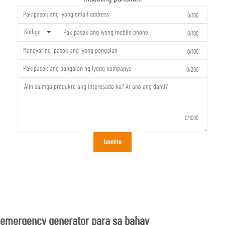
0/100
Kodigo
0/100
0/100
0/200
0/1000
Isumite
emergency generator para sa bahay