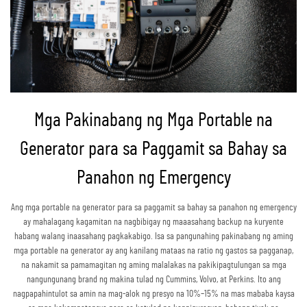
Mga Pakinabang ng Mga Portable na
Generator para sa Paggamit sa Bahay sa
Panahon ng Emergency
Ang mga portable na generator para sa paggamit sa bahay sa panahon ng emergency
ay mahalagang kagamitan na nagbibigay ng maaasahang backup na kuryente
habang walang inaasahang pagkakabigo. Isa sa pangunahing pakinabang ng aming
mga portable na generator ay ang kanilang mataas na ratio ng gastos sa pagganap,
na nakamit sa pamamagitan ng aming malalakas na pakikipagtulungan sa mga
nangungunang brand ng makina tulad ng Cummins, Volvo, at Perkins. Ito ang
nagpapahintulot sa amin na mag-alok ng presyo na 10%–15% na mas mababa kaysa