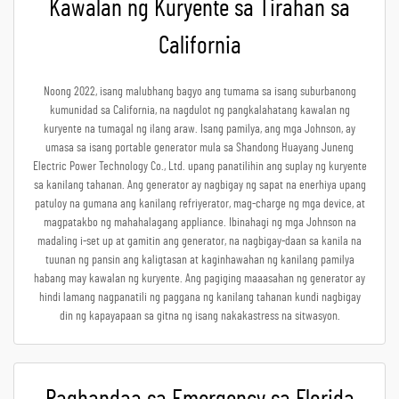
Kawalan ng Kuryente sa Tirahan sa
California
Noong 2022, isang malubhang bagyo ang tumama sa isang suburbanong
kumunidad sa California, na nagdulot ng pangkalahatang kawalan ng
kuryente na tumagal ng ilang araw. Isang pamilya, ang mga Johnson, ay
umasa sa isang portable generator mula sa Shandong Huayang Juneng
Electric Power Technology Co., Ltd. upang panatilihin ang suplay ng kuryente
sa kanilang tahanan. Ang generator ay nagbigay ng sapat na enerhiya upang
patuloy na gumana ang kanilang refriyerator, mag-charge ng mga device, at
magpatakbo ng mahahalagang appliance. Ibinahagi ng mga Johnson na
madaling i-set up at gamitin ang generator, na nagbigay-daan sa kanila na
tuunan ng pansin ang kaligtasan at kaginhawahan ng kanilang pamilya
habang may kawalan ng kuryente. Ang pagiging maaasahan ng generator ay
hindi lamang nagpanatili ng paggana ng kanilang tahanan kundi nagbigay
din ng kapayapaan sa gitna ng isang nakakastress na sitwasyon.