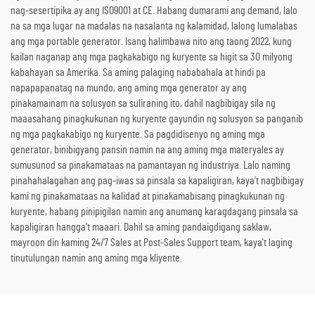
nag-sesertipika ay ang ISO9001 at CE. Habang dumarami ang demand, lalo
na sa mga lugar na madalas na nasalanta ng kalamidad, lalong lumalabas
ang mga portable generator. Isang halimbawa nito ang taong 2022, kung
kailan naganap ang mga pagkakabigo ng kuryente sa higit sa 30 milyong
kabahayan sa Amerika. Sa aming palaging nababahala at hindi pa
napapapanatag na mundo, ang aming mga generator ay ang
pinakamainam na solusyon sa suliraning ito, dahil nagbibigay sila ng
maaasahang pinagkukunan ng kuryente gayundin ng solusyon sa panganib
ng mga pagkakabigo ng kuryente. Sa pagdidisenyo ng aming mga
generator, binibigyang pansin namin na ang aming mga materyales ay
sumusunod sa pinakamataas na pamantayan ng industriya. Lalo naming
pinahahalagahan ang pag-iwas sa pinsala sa kapaligiran, kaya't nagbibigay
kami ng pinakamataas na kalidad at pinakamabisang pinagkukunan ng
kuryente, habang pinipigilan namin ang anumang karagdagang pinsala sa
kapaligiran hangga't maaari. Dahil sa aming pandaigdigang saklaw,
mayroon din kaming 24/7 Sales at Post-Sales Support team, kaya't laging
tinutulungan namin ang aming mga kliyente.