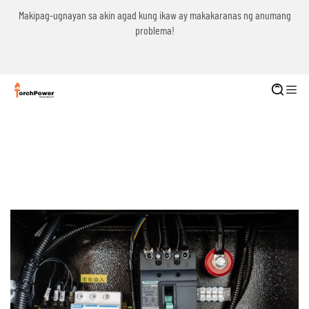
g
Makipag-ugnayan sa akin agad kung ikaw ay makakaranas ng anumang
problema!