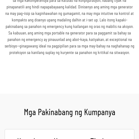
sa mga kakompetensya para sa katulad na konpigurasyon, habang tiyak na
pinapanatili ang hindi napapabayaang kalidad. Dinisenyo ang aming mga generator
na may pag-iisip sa kaginhawahan ng gumagamit, na may mga intuitive na kontrol at
kompakto ang disenyo upang madaling dalhin at i-set up. Lalo itong kapaki-
pakinabang sa panahon ng emergency kung kailangan ng oras ng mabilis na aksyon.
Sa kabuuan, ang aming mga portable na generator para sa paggamit sa bahay sa
panahon ng emergency ay pinauunlad ang abot-kaya, katiyakan, at exceptional na
serbisyo—ginagawang ideal na pagpipilian para sa mga may-bahay na naghahanap ng
proteksyon sa kanilang suplay ng kuryente sa panahon ng kritikal na sitwasyon.
Kumuha ng Quote
Mga Pakinabang ng Kumpanya