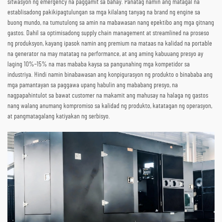
sitwasyon ng emergency na paggamit sa bahay. Panatag namin ang matagal na
establisadong pakikipagtulungan sa mga kilalang tanyag na brand ng engine sa
buong mundo, na tumutulong sa amin na mabawasan nang epektibo ang mga gitnang
gastos. Dahil sa optimisadong supply chain management at streamlined na proseso
ng produksyon, kayang ipasok namin ang premium na mataas na kalidad na portable
na generator na may matatag na performance, at ang aming kabuuang presyo ay
laging 10%–15% na mas mababa kaysa sa pangunahing mga kompetidor sa
industriya. Hindi namin binabawasan ang konpigurasyon ng produkto o binababa ang
mga pamantayan sa paggawa upang habulin ang mababang presyo, na
nagpapahintulot sa bawat customer na makamit ang mahusay na halaga ng gastos
nang walang anumang kompromiso sa kalidad ng produkto, katatagan ng operasyon,
at pangmatagalang katiyakan ng serbisyo.