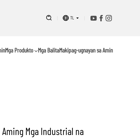
ranas ng
TL
min
Mga Produkto
Mga Balita
Makipag-ugnayan sa Amin
 Aming Mga Industrial na