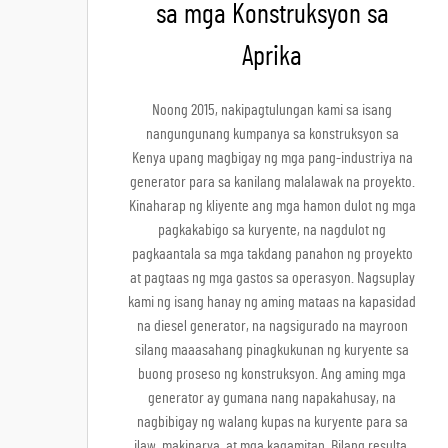
sa mga Konstruksyon sa
Aprika
Noong 2015, nakipagtulungan kami sa isang
nangungunang kumpanya sa konstruksyon sa
Kenya upang magbigay ng mga pang-industriya na
generator para sa kanilang malalawak na proyekto.
Kinaharap ng kliyente ang mga hamon dulot ng mga
pagkakabigo sa kuryente, na nagdulot ng
pagkaantala sa mga takdang panahon ng proyekto
at pagtaas ng mga gastos sa operasyon. Nagsuplay
kami ng isang hanay ng aming mataas na kapasidad
na diesel generator, na nagsigurado na mayroon
silang maaasahang pinagkukunan ng kuryente sa
buong proseso ng konstruksyon. Ang aming mga
generator ay gumana nang napakahusay, na
nagbibigay ng walang kupas na kuryente para sa
ilaw, makinarya, at mga kagamitan. Bilang resulta,