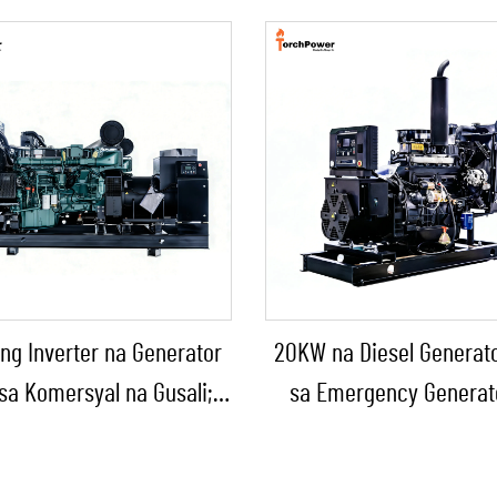
ng Inverter na Generator
20KW na Diesel Generat
sa Komersyal na Gusali;
sa Emergency Generat
et na Diesel Backup na
Bahay/Maliit na Pabrika
nerator para sa Benta
Emergency Backu