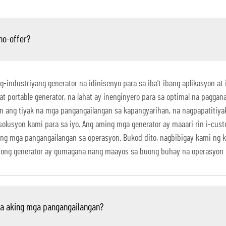
no-offer?
industriyang generator na idinisenyo para sa iba't ibang aplikasyon at
at portable generator, na lahat ay inenginyero para sa optimal na paggan
n ang tiyak na mga pangangailangan sa kapangyarihan, na nagpapatitiya
lusyon kami para sa iyo. Ang aming mga generator ay maaari rin i-cust
ang mga pangangailangan sa operasyon. Bukod dito, nagbibigay kami ng 
iyong generator ay gumagana nang maayos sa buong buhay na operasyon n
sa aking mga pangangailangan?