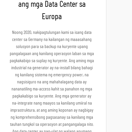
ang mga Data Center sa
Europa
Noong 2020, nakipagtulungan kami sa isang data
center sa Germany na kailangan ng maaasahang
solusyon para sa backup na kuryente upang
pangalagaan ang kanilang operasyon laban sa mga
pagkakabigo sa suplay ng kuryente. Ang aming mga
industrial na generator ay na-install bilang bahagi
ng kanilang sistema ng emergency power, na
nagsisiguro na ang mahahalagang data ay
nananatiling ma-access kahit sa panahon ng mga
pagkakabigo sa kuryente. Ang mga generator ay
na-integrate nang maayos sa kanilang umiiral na
imprastruktura, at ang aming koponan ay nagbigay
ng komprehensibong pagsasanay sa kanilang mga
tauhan tungkol sa operasyon at pangangalaga nito.
Ang data center ay nag-ulat ng walang anumang