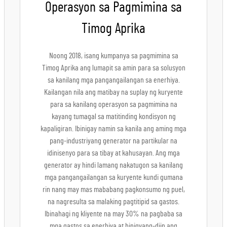
Operasyon sa Pagmimina sa
Timog Aprika
Noong 2018, isang kumpanya sa pagmimina sa
Timog Aprika ang lumapit sa amin para sa solusyon
sa kanilang mga pangangailangan sa enerhiya.
Kailangan nila ang matibay na suplay ng kuryente
para sa kanilang operasyon sa pagmimina na
kayang tumagal sa matitinding kondisyon ng
kapaligiran. Ibinigay namin sa kanila ang aming mga
pang-industriyang generator na partikular na
idinisenyo para sa tibay at kahusayan. Ang mga
generator ay hindi lamang nakatugon sa kanilang
mga pangangailangan sa kuryente kundi gumana
rin nang may mas mababang pagkonsumo ng puel,
na nagresulta sa malaking pagtitipid sa gastos.
Ibinahagi ng kliyente na may 30% na pagbaba sa
mga gastos sa enerhiya at binigyang-diin ang