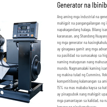
Generator na Ibini
Ang aming mga industrial na gene
mahigpit na pangangailangan ng i
napakagandang halaga. Bilang is
karanasan, ang Shandong Huayang 
ng mga generator na kasingkahul
ay ginagawa gamit ang mga advan
na pasilidad na sumasakop sa hig
naming matugunan nang mahusay
mundo. Nagmamalaki kaming isan
ng makina tulad ng Cummins, Volv
kompetitibong kalamangan sa am
15% na mas mababa kaysa sa katu
ay pinagsubok nang mahigpit upa
mga pamantayan sa kalidad, na n