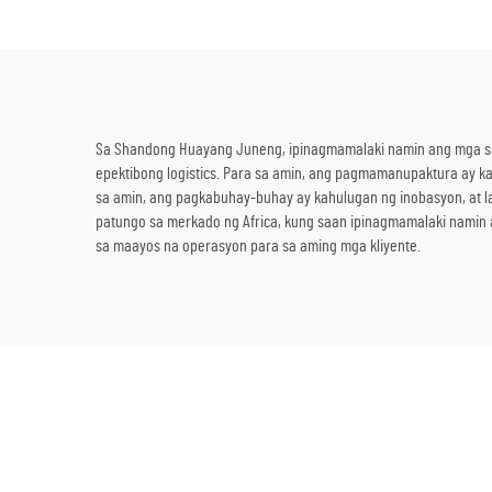
sa Emergency
Sa Shandong Huayang Juneng, ipinagmamalaki namin ang mga sop
epektibong logistics. Para sa amin, ang pagmamanupaktura ay ka
sa amin, ang pagkabuhay-buhay ay kahulugan ng inobasyon, at l
patungo sa merkado ng Africa, kung saan ipinagmamalaki namin
sa maayos na operasyon para sa aming mga kliyente.