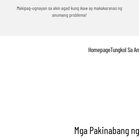
 ay makakaranas ng
Makipag-ugnayan sa akin agad kung ikaw ay makaka
anumang problema!
Homepage
Tungkol Sa A
Mga Pakinabang ng