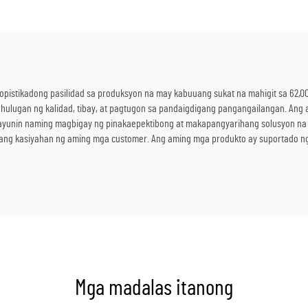
istikadong pasilidad sa produksyon na may kabuuang sukat na mahigit sa 62,0
hulugan ng kalidad, tibay, at pagtugon sa pandaigdigang pangangailangan. Ang a
ayunin naming magbigay ng pinakaepektibong at makapangyarihang solusyon na e
 ang kasiyahan ng aming mga customer. Ang aming mga produkto ay suportado n
Mga madalas itanong