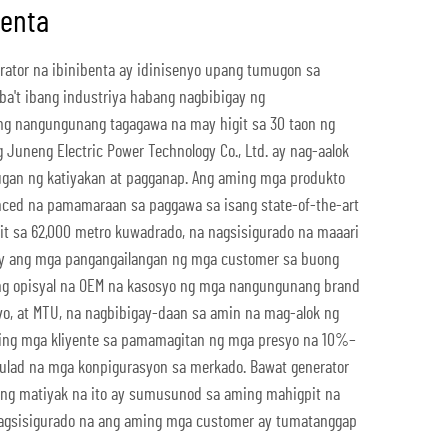
benta
rator na ibinibenta ay idinisenyo upang tumugon sa
ba't ibang industriya habang nagbibigay ng
ang nangungunang tagagawa na may higit sa 30 taon ng
Juneng Electric Power Technology Co., Ltd. ay nag-aalok
ugan ng katiyakan at pagganap. Ang aming mga produkto
ced na pamamaraan sa paggawa sa isang state-of-the-art
it sa 62,000 metro kuwadrado, na nagsisigurado na maaari
 ang mga pangangailangan ng mga customer sa buong
g opisyal na OEM na kasosyo ng mga nangungunang brand
o, at MTU, na nagbibigay-daan sa amin na mag-alok ng
ing mga kliyente sa pamamagitan ng mga presyo na 10%–
lad na mga konpigurasyon sa merkado. Bawat generator
ng matiyak na ito ay sumusunod sa aming mahigpit na
agsisigurado na ang aming mga customer ay tumatanggap