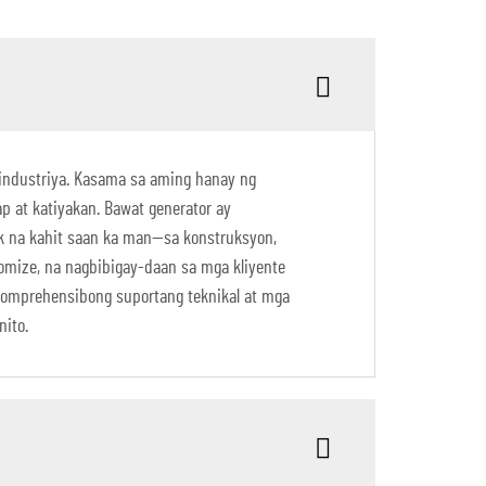
 industriya. Kasama sa aming hanay ng
ap at katiyakan. Bawat generator ay
k na kahit saan ka man—sa konstruksyon,
omize, na nagbibigay-daan sa mga kliyente
komprehensibong suportang teknikal at mga
ito.