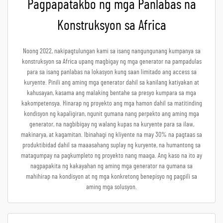
Pagpapatakbo ng mga Panlabas na
Konstruksyon sa Africa
Noong 2022, nakipagtulungan kami sa isang nangungunang kumpanya sa
konstruksyon sa Africa upang magbigay ng mga generator na pampadulas
para sa isang panlabas na lokasyon kung saan limitado ang access sa
kuryente. Pinili ang aming mga generator dahil sa kanilang katiyakan at
kahusayan, kasama ang malaking bentahe sa presyo kumpara sa mga
kakompetensya. Hinarap ng proyekto ang mga hamon dahil sa matitinding
kondisyon ng kapaligiran, ngunit gumana nang perpekto ang aming mga
generator, na nagbibigay ng walang kupas na kuryente para sa ilaw,
makinarya, at kagamitan. Ibinahagi ng kliyente na may 30% na pagtaas sa
produktibidad dahil sa maaasahang suplay ng kuryente, na humantong sa
matagumpay na pagkumpleto ng proyekto nang maaga. Ang kaso na ito ay
nagpapakita ng kakayahan ng aming mga generator na gumana sa
mahihirap na kondisyon at ng mga konkretong benepisyo ng pagpili sa
aming mga solusyon.