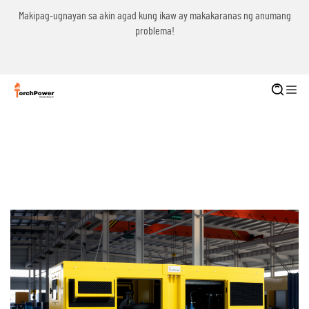
g
Makipag-ugnayan sa akin agad kung ikaw ay makakaranas ng anumang
problema!