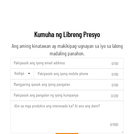
Kumuha ng Libreng Presyo
Ang aming kinatawan ay makikipag-ugnayan sa iyo sa lalong
madaling panahon.
0/100
Kodigo
0/100
0/100
0/200
0/1000