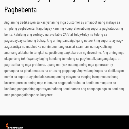
Pagbebenta
Ang aming dedikasyon sa kasiyahan ng mga customer ay umaabot nang malayo sa
simpleng pagbebenta. Nagbibigay kami ng komprehensibong suporta pagkatapos ng
benta, kabilang ang serbisyo na available 24/7 at tuluy-tuloy na tulong sa
pagsubaybay sa buong buhay. Ang aming pandaigdigang network ng suporta ay nag-
aagarantiya na maabot ka namin anumang oras at saanman, na nag-aalis ng
anumang alalahanin tungkol sa posibleng pagkakaroon ng downtime. Ang aming mga
ekspertong teknisyan ay laging handang tumulong sa pag-install, pangangalaga, at
pagresolba ng mga problema, upang matiyak na ang aming mga generator ay
gumagana sa pinakamataas na antas ng pagganap. Ang walang kupas na dedikasyon
namin sa suporta ay pinalalakas ang aming misyon na maging isang maaasahang
kasosyo para sa aming mga client, na nagpapahintulot sa kanila na magtuon sa
kanilang pangunahing operasyon habang kami naman ang nangangalaga sa kanilang
mga pangangailangan sa kuryente.