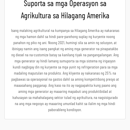
Suporta sa mga Operasyon sa
Agrikultura sa Hilagang Amerika
Isang malaking agrikultural na kumpanya sa Hilagang Amerika ay nakaranas
ng mga hamon dahil sa hindi pare-parehong suplay ng kuryente noong
panahon ng piko ng ani. Noong 2021, humingi sila sa amin ng solusyon, at
ibinigay namin ang isang pangkat ng aming mga generator na pinapatakbo
ng diesel na na-customize batay sa kanilang tiyak na pangangailangan. Ang
mga generator ay hindi lamang sumuporta sa mga sistema ng irigasyon
kundi nagbigay din ng kuryente sa mga yunit ng refrigeration para sa mga
madaling maputulan na produkto. Ang kliyente ay nakaranas ng 25% na
pagbawas sa operasyonal na gastos dahil sa aming kompetitibong presyo at
maaasahang pagganap. Ang kaso na ito ay nagpapakita kung paano ang
aming mga generator ay maaaring mapabuti ang produktibidad at
kahusayan sa mahahalagang sektor tulad ng agrikultura, na nagsisigurado
na ang mga negosyo ay maaaring umunlad kahit sa ilalim ng mga hindi
paborableng kondisyon.