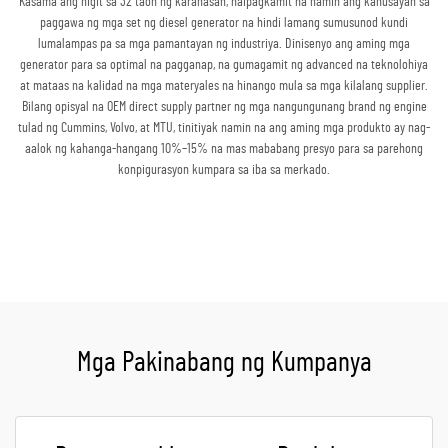
Kasama ang higit sa 32 taon ng karanasan, naipagkamit na namin ang kahusayan sa
paggawa ng mga set ng diesel generator na hindi lamang sumusunod kundi
lumalampas pa sa mga pamantayan ng industriya. Dinisenyo ang aming mga
generator para sa optimal na pagganap, na gumagamit ng advanced na teknolohiya
at mataas na kalidad na mga materyales na hinango mula sa mga kilalang supplier.
Bilang opisyal na OEM direct supply partner ng mga nangungunang brand ng engine
tulad ng Cummins, Volvo, at MTU, tinitiyak namin na ang aming mga produkto ay nag-
aalok ng kahanga-hangang 10%–15% na mas mababang presyo para sa parehong
konpigurasyon kumpara sa iba sa merkado.
Kumuha ng Quote
Mga Pakinabang ng Kumpanya