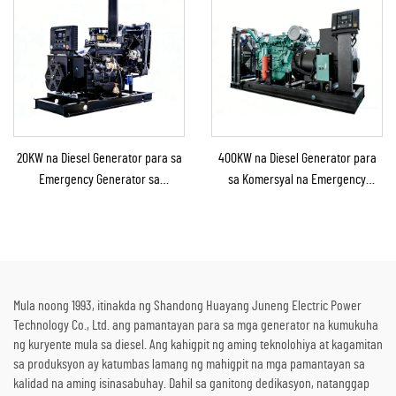
20KW na Diesel Generator para sa
400KW na Diesel Generator para
Emergency Generator sa
sa Komersyal na Emergency
Bahay/Maliit na Pabrika bilang
Generator para sa Patuloy na
Emergency Backup
Suplay ng Kuryente
Mula noong 1993, itinakda ng Shandong Huayang Juneng Electric Power
Technology Co., Ltd. ang pamantayan para sa mga generator na kumukuha
ng kuryente mula sa diesel. Ang kahigpit ng aming teknolohiya at kagamitan
sa produksyon ay katumbas lamang ng mahigpit na mga pamantayan sa
kalidad na aming isinasabuhay. Dahil sa ganitong dedikasyon, natanggap