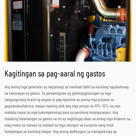
Kagitingan sa pag-aaral ng gastos
Ang aming mga generator ay nagtatangi sa merkado dahil sa kanilang napakahusay
na kahusayan sa gastos. Sa pamamagitan ng pakikipagtulungan sa mga
nangungunang brand ng engine at pag-optimize sa aming mga proseso sa
pagmamanufaktura, maaari naming alok ang mga presyo na 10%–15% na mas
mababa kaysa sa mga kakompetensya para sa parehong konpigurasyon. Ang
malaking kalamangan sa gastos na ito ay nagbibigay-daan sa aming mga kliyente na
mag-invest sa mataas na kalidad na mga solusyon sa kuryente nang hindi
lumalampas sa kanilang badyet. Ang aming dedikasyon sa transparensya ay