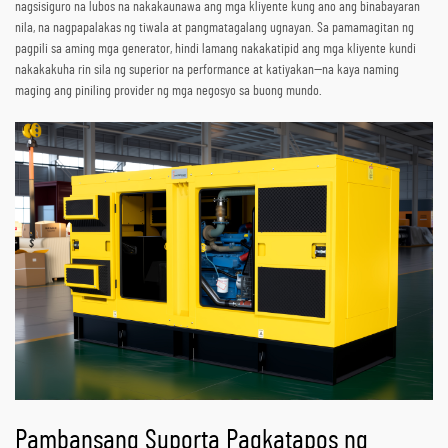
nagsisiguro na lubos na nakakaunawa ang mga kliyente kung ano ang binabayaran
nila, na nagpapalakas ng tiwala at pangmatagalang ugnayan. Sa pamamagitan ng
pagpili sa aming mga generator, hindi lamang nakakatipid ang mga kliyente kundi
nakakakuha rin sila ng superior na performance at katiyakan—na kaya naming
maging ang piniling provider ng mga negosyo sa buong mundo.
Pambansang Suporta Pagkatapos ng