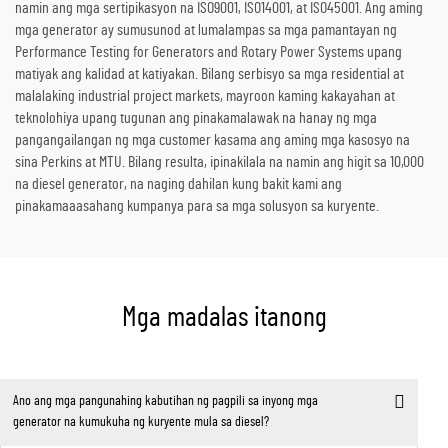
namin ang mga sertipikasyon na ISO9001, ISO14001, at ISO45001. Ang aming
mga generator ay sumusunod at lumalampas sa mga pamantayan ng
Performance Testing for Generators and Rotary Power Systems upang
matiyak ang kalidad at katiyakan. Bilang serbisyo sa mga residential at
malalaking industrial project markets, mayroon kaming kakayahan at
teknolohiya upang tugunan ang pinakamalawak na hanay ng mga
pangangailangan ng mga customer kasama ang aming mga kasosyo na
sina Perkins at MTU. Bilang resulta, ipinakilala na namin ang higit sa 10,000
na diesel generator, na naging dahilan kung bakit kami ang
pinakamaaasahang kumpanya para sa mga solusyon sa kuryente.
Mga madalas itanong
Ano ang mga pangunahing kabutihan ng pagpili sa inyong mga
generator na kumukuha ng kuryente mula sa diesel?