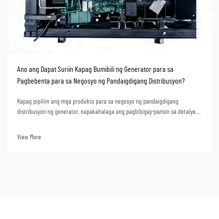
Ano ang Dapat Suriin Kapag Bumibili ng Generator para sa
Pagbebenta para sa Negosyo ng Pandaigdigang Distribusyon?
Kapag pipiliin ang mga produkto para sa negosyo ng pandaigdigang
distribusyon ng generator, napakahalaga ang pagbibigay-pansin sa detalye,
dahil ang tamang pagpili ay magagarantiya ng pare-parehong tugon ng
merkado at ng matatag na paglago ng kita para sa negosyo sa mga taon na
View More
darating. Para sa mga distributor, ang pur...