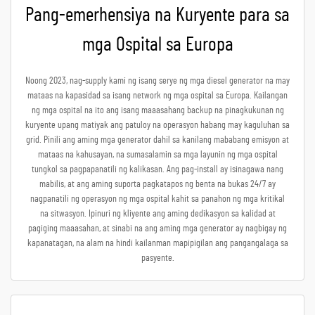
Pang-emerhensiya na Kuryente para sa
mga Ospital sa Europa
Noong 2023, nag-supply kami ng isang serye ng mga diesel generator na may
mataas na kapasidad sa isang network ng mga ospital sa Europa. Kailangan
ng mga ospital na ito ang isang maaasahang backup na pinagkukunan ng
kuryente upang matiyak ang patuloy na operasyon habang may kaguluhan sa
grid. Pinili ang aming mga generator dahil sa kanilang mababang emisyon at
mataas na kahusayan, na sumasalamin sa mga layunin ng mga ospital
tungkol sa pagpapanatili ng kalikasan. Ang pag-install ay isinagawa nang
mabilis, at ang aming suporta pagkatapos ng benta na bukas 24/7 ay
nagpanatili ng operasyon ng mga ospital kahit sa panahon ng mga kritikal
na sitwasyon. Ipinuri ng kliyente ang aming dedikasyon sa kalidad at
pagiging maaasahan, at sinabi na ang aming mga generator ay nagbigay ng
kapanatagan, na alam na hindi kailanman mapipigilan ang pangangalaga sa
pasyente.