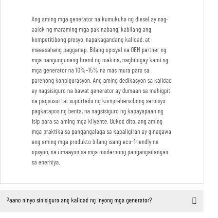
Ang aming mga generator na kumukuha ng diesel ay nag-
aalok ng maraming mga pakinabang, kabilang ang
kompetitibong presyo, napakagandang kalidad, at
maaasahang pagganap. Bilang opisyal na OEM partner ng
mga nangungunang brand ng makina, nagbibigay kami ng
mga generator na 10%–15% na mas mura para sa
parehong konpigurasyon. Ang aming dedikasyon sa kalidad
ay nagsisiguro na bawat generator ay dumaan sa mahigpit
na pagsusuri at suportado ng komprehensibong serbisyo
pagkatapos ng benta, na nagsisiguro ng kapayapaan ng
isip para sa aming mga kliyente. Bukod dito, ang aming
mga praktika sa pangangalaga sa kapaligiran ay ginagawa
ang aming mga produkto bilang isang eco-friendly na
opsyon, na umaayon sa mga modernong pangangailangan
sa enerhiya.
Paano ninyo sinisiguro ang kalidad ng inyong mga generator?