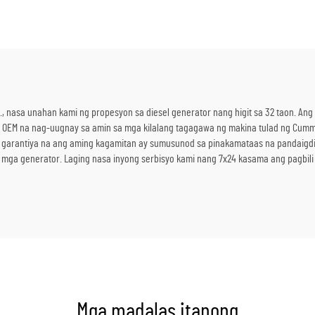
nerator para sa Benta
Emergency Backu
, nasa unahan kami ng propesyon sa diesel generator nang higit sa 32 taon. An
 OEM na nag-uugnay sa amin sa mga kilalang tagagawa ng makina tulad ng Cummin
 garantiya na ang aming kagamitan ay sumusunod sa pinakamataas na pandaigd
 mga generator. Laging nasa inyong serbisyo kami nang 7x24 kasama ang pagbil
Mga madalas itanong