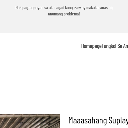
g
Makipag-ugnayan sa akin agad kung ikaw ay makakaranas ng
anumang problema!
Homepage
Tungkol Sa A
Maaasahang Suplay