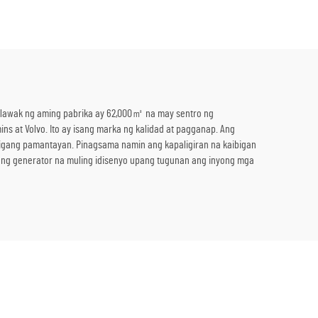
p
Suplay ng Kuryente
g lawak ng aming pabrika ay 62,000㎡ na may sentro ng
s at Volvo. Ito ay isang marka ng kalidad at pagganap. Ang
igang pamantayan. Pinagsama namin ang kapaligiran na kaibigan
i ng generator na muling idisenyo upang tugunan ang inyong mga