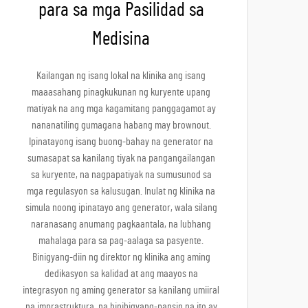
para sa mga Pasilidad sa
Medisina
Kailangan ng isang lokal na klinika ang isang
maaasahang pinagkukunan ng kuryente upang
matiyak na ang mga kagamitang panggagamot ay
nananatiling gumagana habang may brownout.
Ipinatayong isang buong-bahay na generator na
sumasapat sa kanilang tiyak na pangangailangan
sa kuryente, na nagpapatiyak na sumusunod sa
mga regulasyon sa kalusugan. Inulat ng klinika na
simula noong ipinatayo ang generator, wala silang
naranasang anumang pagkaantala, na lubhang
mahalaga para sa pag-aalaga sa pasyente.
Binigyang-diin ng direktor ng klinika ang aming
dedikasyon sa kalidad at ang maayos na
integrasyon ng aming generator sa kanilang umiiral
na imprastruktura, na binibigyang-pansin na ito ay