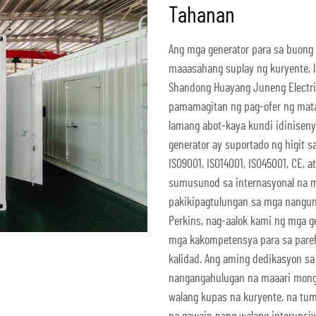
Tahanan
Ang mga generator para sa buong
maaasahang suplay ng kuryente, l
Shandong Huayang Juneng Electric
pamamagitan ng pag-ofer ng mataa
lamang abot-kaya kundi idinisen
generator ay suportado ng higit s
ISO9001, ISO14001, ISO45001, CE, 
sumusunod sa internasyonal na 
pakikipagtulungan sa mga nangun
Perkins, nag-aalok kami ng mga 
mga kakompetensya para sa pare
kalidad. Ang aming dedikasyon sa
nangangahulugan na maaari mong
walang kupas na kuryente, na tum