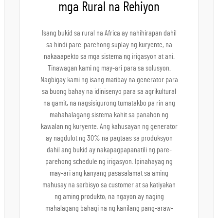
mga Rural na Rehiyon
Isang bukid sa rural na Africa ay nahihirapan dahil
sa hindi pare-parehong suplay ng kuryente, na
nakaaapekto sa mga sistema ng irigasyon at ani.
Tinawagan kami ng may-ari para sa solusyon.
Nagbigay kami ng isang matibay na generator para
sa buong bahay na idinisenyo para sa agrikultural
na gamit, na nagsisigurong tumatakbo pa rin ang
mahahalagang sistema kahit sa panahon ng
kawalan ng kuryente. Ang kahusayan ng generator
ay nagdulot ng 30% na pagtaas sa produksyon
dahil ang bukid ay nakapagpapanatili ng pare-
parehong schedule ng irigasyon. Ipinahayag ng
may-ari ang kanyang pasasalamat sa aming
mahusay na serbisyo sa customer at sa katiyakan
ng aming produkto, na ngayon ay naging
mahalagang bahagi na ng kanilang pang-araw-