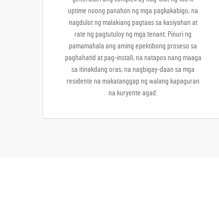
uptime noong panahon ng mga pagkakabigo, na
nagdulot ng malakiang pagtaas sa kasiyahan at
rate ng pagtutuloy ng mga tenant. Pinuri ng
pamamahala ang aming epektibong proseso sa
paghahatid at pag-install, na natapos nang maaga
sa itinakdang oras, na nagbigay-daan sa mga
residente na makatanggap ng walang kapaguran
na kuryente agad.