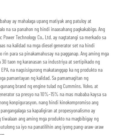
 bahay ay mahalaga upang matiyak ang patuloy at
alo na sa panahon ng hindi inaasahang pagkakabigo. Ang
 Power Technology Co., Ltd. ay nagtatangi sa merkado sa
s na kalidad na mga diesel generator set na hindi
yo rin para sa pinakamahusay na pagganap. Ang aming mga
a 30 taon ng karanasan sa industriya at sertipikado ng
at EPA, na nagsisigurong makatanggap ka ng produkto na
mga pamantayan ng kalidad. Sa pamamagitan ng
gunang brand ng engine tulad ng Cummins, Volvo, at
generator sa presyo na 10%–15% na mas mababa kaysa sa
hong konpigurasyon, nang hindi kinokompromiso ang
 pangangalaga sa kapaligiran at propesyonalismo ay
 tiwalaan ang aming mga produkto na magbibigay ng
utulong sa iyo na panatilihin ang iyong pang-araw-araw