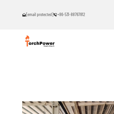
akaranas ng
Makipag-ugnayan sa akin agad kung ikaw ay makakaranas n
anumang problema!
[email protected]
+86-531-88767812