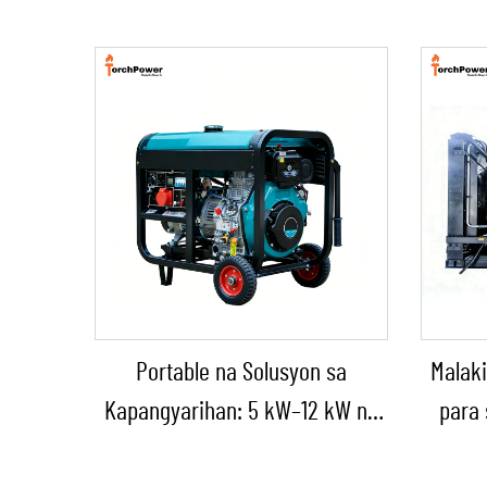
Portable na Solusyon sa
Malaki
Kapangyarihan: 5 kW–12 kW na
para 
Diesel na Generator para sa
Gens