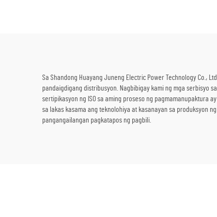
Bahay/Tindahan/Konstruksyon/Backup
Ge
sa Emergency
Sa Shandong Huayang Juneng Electric Power Technology Co., Ltd.
pandaigdigang distribusyon. Nagbibigay kami ng mga serbisyo sa
sertipikasyon ng ISO sa aming proseso ng pagmamanupaktura ay
sa lakas kasama ang teknolohiya at kasanayan sa produksyon ng
pangangailangan pagkatapos ng pagbili.