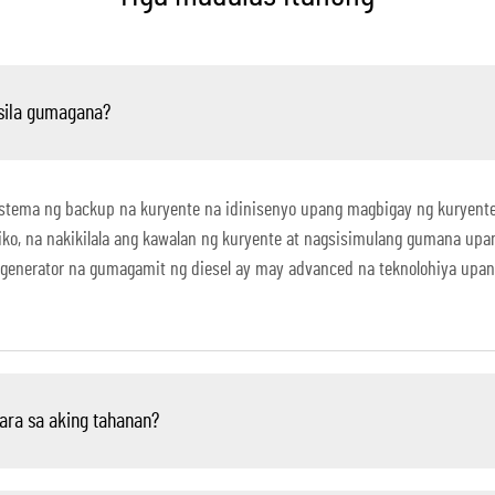
sila gumagana?
istema ng backup na kuryente na idinisenyo upang magbigay ng kuryen
ko, na nakikilala ang kawalan ng kuryente at nagsisimulang gumana up
generator na gumagamit ng diesel ay may advanced na teknolohiya upan
ara sa aking tahanan?