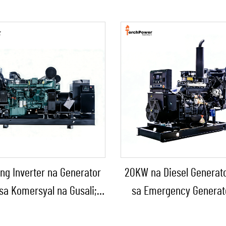
ng Inverter na Generator
20KW na Diesel Generat
sa Komersyal na Gusali;
sa Emergency Generat
et na Diesel Backup na
Bahay/Maliit na Pabrika