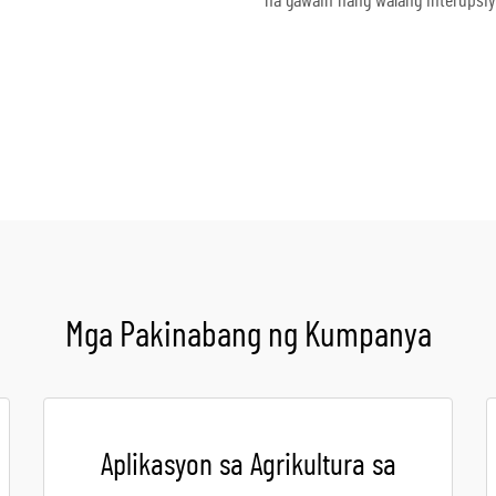
na gawain nang walang interupsiy
Kumuha ng Quote
Mga Pakinabang ng Kumpanya
Aplikasyon sa Agrikultura sa