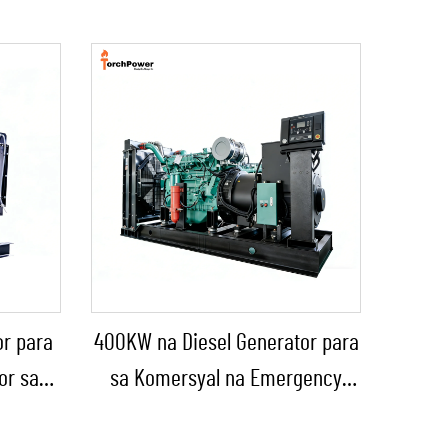
or para
400KW na Diesel Generator para
or sa
sa Komersyal na Emergency
 bilang
Generator para sa Patuloy na