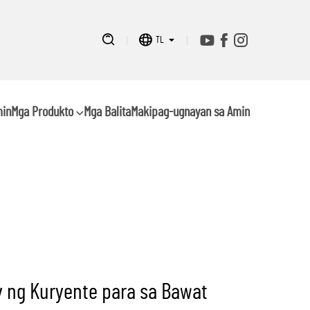
TL
min
Mga Produkto
Mga Balita
Makipag-ugnayan sa Amin
 ng Kuryente para sa Bawat