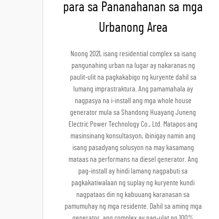
para sa Pananahanan sa mga
Urbanong Area
Noong 2021, isang residential complex sa isang
pangunahing urban na lugar ay nakaranas ng
paulit-ulit na pagkakabigo ng kuryente dahil sa
lumang imprastraktura. Ang pamamahala ay
nagpasya na i-install ang mga whole house
generator mula sa Shandong Huayang Juneng
Electric Power Technology Co., Ltd. Matapos ang
masinsinang konsultasyon, ibinigay namin ang
isang pasadyang solusyon na may kasamang
mataas na performans na diesel generator. Ang
pag-install ay hindi lamang nagpabuti sa
pagkakatiwalaan ng suplay ng kuryente kundi
nagpataas din ng kabuuang karanasan sa
pamumuhay ng mga residente. Dahil sa aming mga
generator, ang complex ay nag-ulat ng 100%