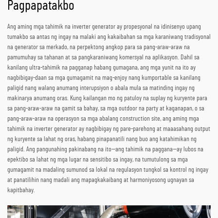
Pagpapatakbo
Ang aming mga tahimik na inverter generator ay propesyonal na idinisenyo upang
tumakbo sa antas ng ingay na malaki ang kakaibahan sa mga karaniwang tradisyonal
na generator sa merkado, na perpektong angkop para sa pang-araw-araw na
pamumuhay sa tahanan at sa pangkaraniwang komersyal na aplikasyon. Dahil sa
kanilang ultra-tahimik na pagganap habang gumagana, ang mga yunit na ito ay
nagbibigay-daan sa mga gumagamit na mag-enjoy nang kumportable sa kanilang
paligid nang walang anumang interupsiyon o abala mula sa matinding ingay ng
makinarya anumang oras. Kung kailangan mo ng patuloy na suplay ng kuryente para
sa pang-araw-araw na gamit sa bahay, sa mga outdoor na party at kaganapan, o sa
pang-araw-araw na operasyon sa mga abalang construction site, ang aming mga
tahimik na inverter generator ay nagbibigay ng pare-parehong at maaasahang output
ng kuryente sa lahat ng oras, habang pinapanatili nang buo ang katahimikan ng
paligid. Ang pangunahing pakinabang na ito—ang tahimik na paggana—ay lubos na
epektibo sa lahat ng mga lugar na sensitibo sa ingay, na tumutulong sa mga
gumagamit na madaling sumunod sa lokal na regulasyon tungkol sa kontrol ng ingay
at panatilihin nang madali ang mapagkakaibang at harmoniyosong ugnayan sa
kapitbahay.