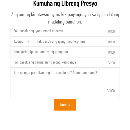
Kumuha ng Libreng Presyo
Ang aming kinatawan ay makikipag-ugnayan sa iyo sa lalong
madaling panahon.
0/100
Kodigo
0/100
0/100
0/200
0/1000
Isumite