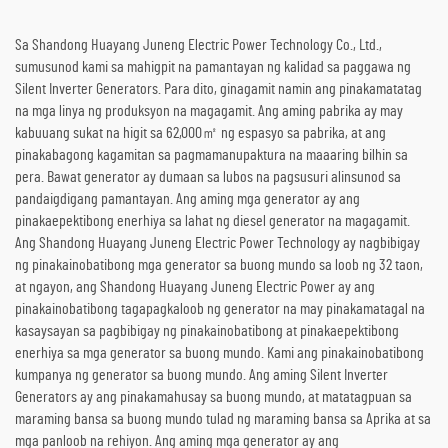
Sa Shandong Huayang Juneng Electric Power Technology Co., Ltd.,
sumusunod kami sa mahigpit na pamantayan ng kalidad sa paggawa ng
Silent Inverter Generators. Para dito, ginagamit namin ang pinakamatatag
na mga linya ng produksyon na magagamit. Ang aming pabrika ay may
kabuuang sukat na higit sa 62,000㎡ ng espasyo sa pabrika, at ang
pinakabagong kagamitan sa pagmamanupaktura na maaaring bilhin sa
pera. Bawat generator ay dumaan sa lubos na pagsusuri alinsunod sa
pandaigdigang pamantayan. Ang aming mga generator ay ang
pinakaepektibong enerhiya sa lahat ng diesel generator na magagamit.
Ang Shandong Huayang Juneng Electric Power Technology ay nagbibigay
ng pinakainobatibong mga generator sa buong mundo sa loob ng 32 taon,
at ngayon, ang Shandong Huayang Juneng Electric Power ay ang
pinakainobatibong tagapagkaloob ng generator na may pinakamatagal na
kasaysayan sa pagbibigay ng pinakainobatibong at pinakaepektibong
enerhiya sa mga generator sa buong mundo. Kami ang pinakainobatibong
kumpanya ng generator sa buong mundo. Ang aming Silent Inverter
Generators ay ang pinakamahusay sa buong mundo, at matatagpuan sa
maraming bansa sa buong mundo tulad ng maraming bansa sa Aprika at sa
mga panloob na rehiyon. Ang aming mga generator ay ang