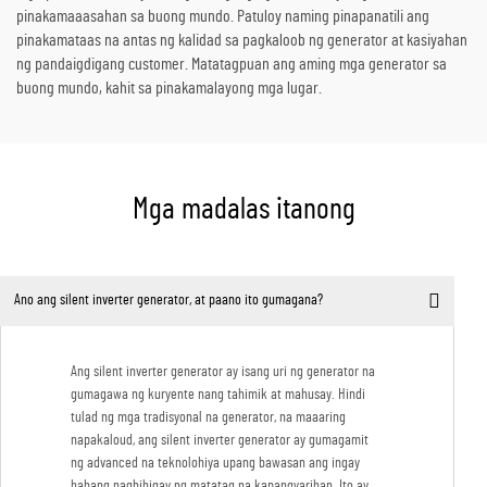
pinakamaaasahan sa buong mundo. Patuloy naming pinapanatili ang
pinakamataas na antas ng kalidad sa pagkaloob ng generator at kasiyahan
ng pandaigdigang customer. Matatagpuan ang aming mga generator sa
buong mundo, kahit sa pinakamalayong mga lugar.
Mga madalas itanong
Ano ang silent inverter generator, at paano ito gumagana?
Ang silent inverter generator ay isang uri ng generator na
gumagawa ng kuryente nang tahimik at mahusay. Hindi
tulad ng mga tradisyonal na generator, na maaaring
napakaloud, ang silent inverter generator ay gumagamit
ng advanced na teknolohiya upang bawasan ang ingay
habang nagbibigay ng matatag na kapangyarihan. Ito ay