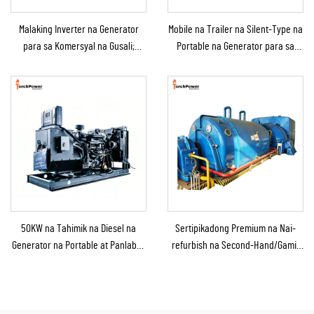
Malaking Inverter na Generator
Mobile na Trailer na Silent-Type na
para sa Komersyal na Gusali;
Portable na Generator para sa
Genset na Diesel Backup na
Emergency Use
Generator para sa Benta
50KW na Tahimik na Diesel na
Sertipikadong Premium na Nai-
Generator na Portable at Panlabas
refurbish na Second-Hand/Gamit
na Tinitiis ang Ulan para sa
na Steam Turbine Generator
Panlabas na Konstruksyon at
kasama ang Boiler para sa Pag-
Emerhensiya
convert ng Thermal Energy sa
Kuryente