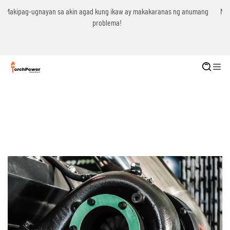
g
Makipag-ugnayan sa akin agad kung ikaw ay makakaranas ng anumang
problema!