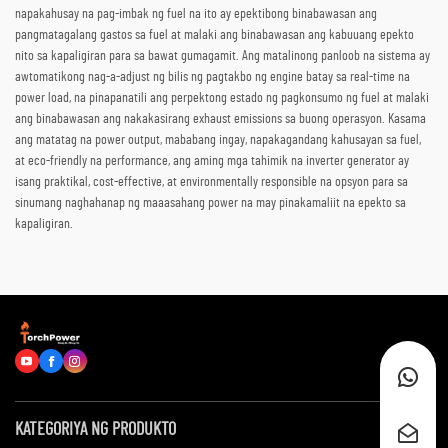
napakahusay na pag-imbak ng fuel na ito ay epektibong binabawasan ang
pangmatagalang gastos sa fuel at malaki ang binabawasan ang kabuuang epekto
nito sa kapaligiran para sa bawat gumagamit. Ang matalinong panloob na sistema ay
awtomatikong nag-a-adjust ng bilis ng pagtakbo ng engine batay sa real-time na
power load, na pinapanatili ang perpektong estado ng pagkonsumo ng fuel at malaki
ang binabawasan ang nakakasirang exhaust emissions sa buong operasyon. Kasama
ang matatag na power output, mababang ingay, napakagandang kahusayan sa fuel,
at eco-friendly na performance, ang aming mga tahimik na inverter generator ay
isang praktikal, cost-effective, at environmentally responsible na opsyon para sa
sinumang naghahanap ng maaasahang power na may pinakamaliit na epekto sa
kapaligiran.
KATEGORIYA NG PRODUKTO