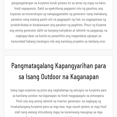
pangangailangan sa kuryente kundi ginawa ito sa antas ng ingay na halos
hindi napapansin. Dahil sa epektibong paggamit nito ng gasolina, ang
koponan sa konstruksyon ay nakapagpatakbo ng generator nang mahabang
panahon nang walang paulit-ulit na pagpapalit ng fuel, na nagpapataas ng
produktibidad at binabawasan ang panahon ng paghinto. Pinuri ng kliyente
ang aming generator dahil sa kanyang katiyakan at tahimik na pagganap, na
nagbigay-daan sa kanila na panatilihin ang magandang ugnayan sa
komunidad habang natatapos nila ang kanilang proyekto sa takdang oras.
Pangmatagalang Kapangyarihan para
sa Isang Outdoor na Kaganapan
Isang taga-organisa ng pista ang naghahanap ng solusyon sa kuryente para
sa kanilang outdoor na kaganapan na hindi magpapagulo sa atmospera.
Pinili nila ang aming tahimik na inverter generator, na nagbigay ng
kinakailangang kuryente para sa mga ilaw, mga sound system, at mga food
stall nang walang intrusibong ingay na karaniwang nauugnay sa mga