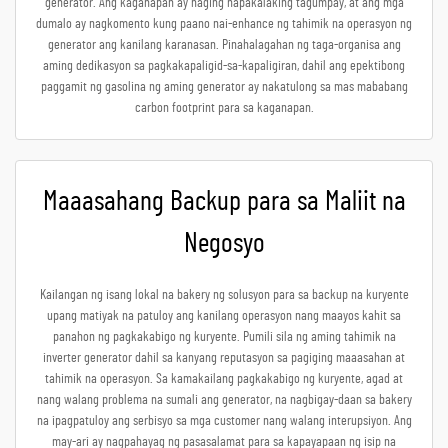
generator. Ang kaganapan ay naging napakalaking tagumpay, at ang mga
dumalo ay nagkomento kung paano nai-enhance ng tahimik na operasyon ng
generator ang kanilang karanasan. Pinahalagahan ng taga-organisa ang
aming dedikasyon sa pagkakapaligid-sa-kapaligiran, dahil ang epektibong
paggamit ng gasolina ng aming generator ay nakatulong sa mas mababang
carbon footprint para sa kaganapan.
Maaasahang Backup para sa Maliit na
Negosyo
Kailangan ng isang lokal na bakery ng solusyon para sa backup na kuryente
upang matiyak na patuloy ang kanilang operasyon nang maayos kahit sa
panahon ng pagkakabigo ng kuryente. Pumili sila ng aming tahimik na
inverter generator dahil sa kanyang reputasyon sa pagiging maaasahan at
tahimik na operasyon. Sa kamakailang pagkakabigo ng kuryente, agad at
nang walang problema na sumali ang generator, na nagbigay-daan sa bakery
na ipagpatuloy ang serbisyo sa mga customer nang walang interupsiyon. Ang
may-ari ay nagpahayag ng pasasalamat para sa kapayapaan ng isip na