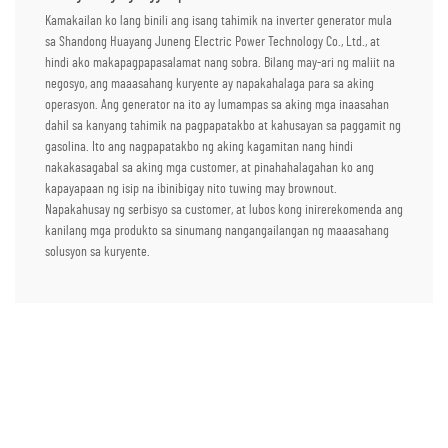
Kamakailan ko lang binili ang isang tahimik na inverter generator mula
sa Shandong Huayang Juneng Electric Power Technology Co., Ltd., at
hindi ako makapagpapasalamat nang sobra. Bilang may-ari ng maliit na
negosyo, ang maaasahang kuryente ay napakahalaga para sa aking
operasyon. Ang generator na ito ay lumampas sa aking mga inaasahan
dahil sa kanyang tahimik na pagpapatakbo at kahusayan sa paggamit ng
gasolina. Ito ang nagpapatakbo ng aking kagamitan nang hindi
nakakasagabal sa aking mga customer, at pinahahalagahan ko ang
kapayapaan ng isip na ibinibigay nito tuwing may brownout.
Napakahusay ng serbisyo sa customer, at lubos kong inirerekomenda ang
kanilang mga produkto sa sinumang nangangailangan ng maaasahang
solusyon sa kuryente.