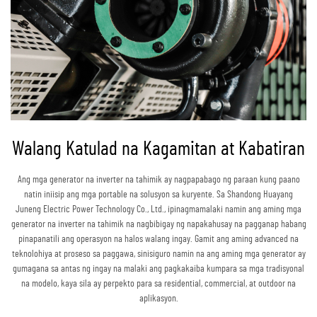
Walang Katulad na Kagamitan at Kabatiran
Ang mga generator na inverter na tahimik ay nagpapabago ng paraan kung paano
natin iniisip ang mga portable na solusyon sa kuryente. Sa Shandong Huayang
Juneng Electric Power Technology Co., Ltd., ipinagmamalaki namin ang aming mga
generator na inverter na tahimik na nagbibigay ng napakahusay na pagganap habang
pinapanatili ang operasyon na halos walang ingay. Gamit ang aming advanced na
teknolohiya at proseso sa paggawa, sinisiguro namin na ang aming mga generator ay
gumagana sa antas ng ingay na malaki ang pagkakaiba kumpara sa mga tradisyonal
na modelo, kaya sila ay perpekto para sa residential, commercial, at outdoor na
aplikasyon.