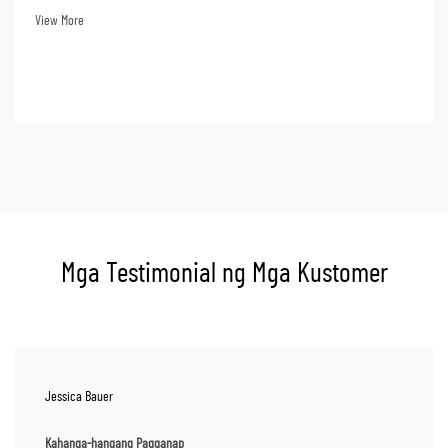
kanilang versatility, maraming tao sa iba’t ibang industriya na may gawain sa
View More
labas ang bumibili ng isang inverte...
Mga Testimonial ng Mga Kustomer
Jessica Bauer
Kahanga-hangang Pagganap