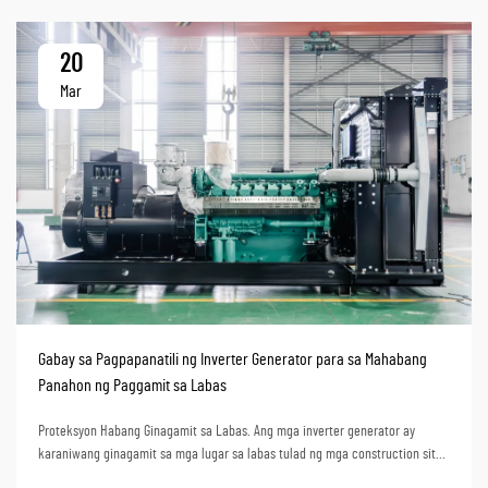
20
Mar
Gabay sa Pagpapanatili ng Inverter Generator para sa Mahabang
Panahon ng Paggamit sa Labas
Proteksyon Habang Ginagamit sa Labas. Ang mga inverter generator ay
karaniwang ginagamit sa mga lugar sa labas tulad ng mga construction site,
suplay ng kuryente sa malalayong lugar, at pamumuhay sa RV. Dahil sa