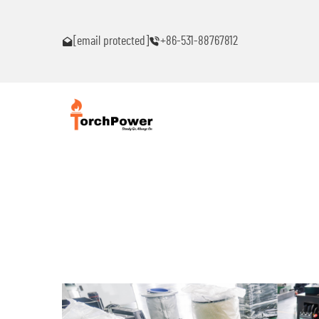
akaranas ng
Makipag-ugnayan sa akin agad kung ikaw ay makakaranas n
anumang problema!
[email protected]
+86-531-88767812