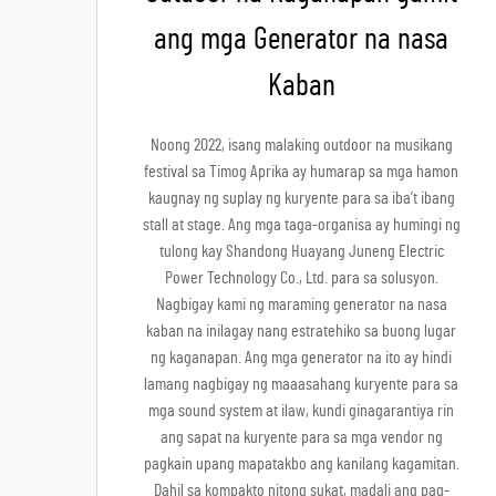
ang mga Generator na nasa
Kaban
Noong 2022, isang malaking outdoor na musikang
festival sa Timog Aprika ay humarap sa mga hamon
kaugnay ng suplay ng kuryente para sa iba’t ibang
stall at stage. Ang mga taga-organisa ay humingi ng
tulong kay Shandong Huayang Juneng Electric
Power Technology Co., Ltd. para sa solusyon.
Nagbigay kami ng maraming generator na nasa
kaban na inilagay nang estratehiko sa buong lugar
ng kaganapan. Ang mga generator na ito ay hindi
lamang nagbigay ng maaasahang kuryente para sa
mga sound system at ilaw, kundi ginagarantiya rin
ang sapat na kuryente para sa mga vendor ng
pagkain upang mapatakbo ang kanilang kagamitan.
Dahil sa kompakto nitong sukat, madali ang pag-