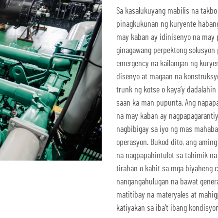
Sa kasalukuyang mabilis na takb
pinagkukunan ng kuryente habang
may kaban ay idinisenyo na may p
ginagawang perpektong solusyon p
emergency na kailangan ng kuryen
disenyo at magaan na konstruksyon
trunk ng kotse o kaya’y dadalahi
saan ka man pupunta. Ang napapa
na may kaban ay nagpapagarantiy
nagbibigay sa iyo ng mas mahaba
operasyon. Bukod dito, ang aming
na nagpapahintulot sa tahimik n
tirahan o kahit sa mga biyaheng 
nangangahulugan na bawat genera
matitibay na materyales at mahig
katiyakan sa iba’t ibang kondisyon