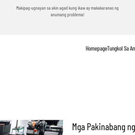
g
Makipag-ugnayan sa akin agad kung ikaw ay makakaranas ng
anumang problema!
Homepage
Tungkol Sa A
Mga Pakinabang ng