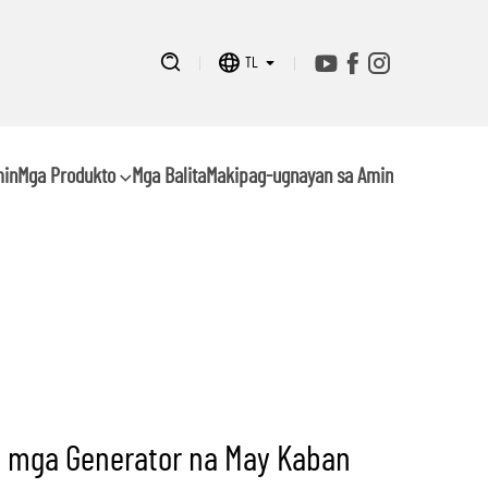
TL
min
Mga Produkto
Mga Balita
Makipag-ugnayan sa Amin
 mga Generator na May Kaban