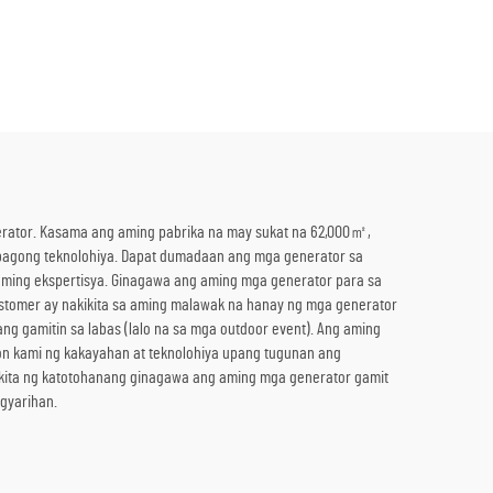
g Ulan
na Steam Turbine Generator
a
kasama ang Boiler para sa Pag-
ensiya
convert ng Thermal Energy sa
Kuryente
enerator. Kasama ang aming pabrika na may sukat na 62,000㎡,
bagong teknolohiya. Dapat dumadaan ang mga generator sa
ming ekspertisya. Ginagawa ang aming mga generator para sa
ustomer ay nakikita sa aming malawak na hanay ng mga generator
g gamitin sa labas (lalo na sa mga outdoor event). Ang aming
oon kami ng kakayahan at teknolohiya upang tugunan ang
akita ng katotohanang ginagawa ang aming mga generator gamit
gyarihan.