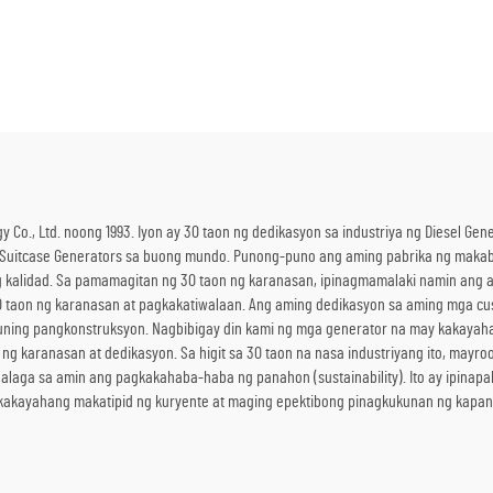
Emergency Use
Panlabas na Tinitiis an
para sa Panlabas n
Konstruksyon at Emerh
 Co., Ltd. noong 1993. Iyon ay 30 taon ng dedikasyon sa industriya ng Diesel G
Suitcase Generators sa buong mundo. Punong-puno ang aming pabrika ng maka
kalidad. Sa pamamagitan ng 30 taon ng karanasan, ipinagmamalaki namin ang a
30 taon ng karanasan at pagkakatiwalaan. Ang aming dedikasyon sa aming mga c
ning pangkonstruksyon. Nagbibigay din kami ng mga generator na may kakayahan
g karanasan at dedikasyon. Sa higit sa 30 taon na nasa industriyang ito, mayr
aga sa amin ang pagkakahaba-haba ng panahon (sustainability). Ito ay ipinap
 kakayahang makatipid ng kuryente at maging epektibong pinagkukunan ng kapan