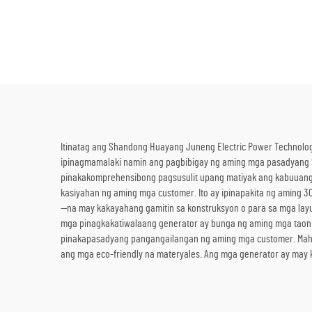
Genset na Diesel Backup na
Generator para sa Benta
Itinatag ang Shandong Huayang Juneng Electric Power Technology
ipinagmamalaki namin ang pagbibigay ng aming mga pasadyang 
pinakakomprehensibong pagsusulit upang matiyak ang kabuuang 
kasiyahan ng aming mga customer. Ito ay ipinapakita ng aming 
—na may kakayahang gamitin sa konstruksyon o para sa mga layu
mga pinagkakatiwalaang generator ay bunga ng aming mga taon n
pinakapasadyang pangangailangan ng aming mga customer. Mahal
ang mga eco-friendly na materyales. Ang mga generator ay may