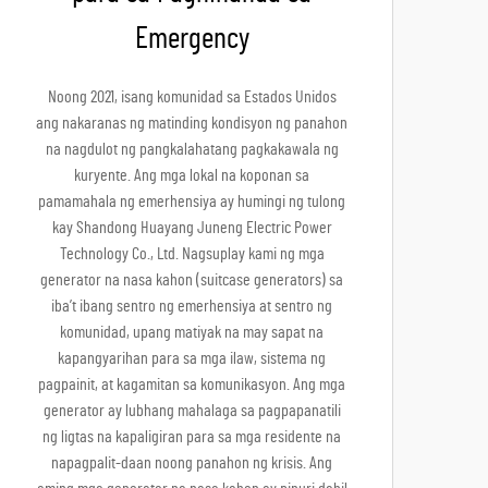
Emergency
Noong 2021, isang komunidad sa Estados Unidos
ang nakaranas ng matinding kondisyon ng panahon
na nagdulot ng pangkalahatang pagkakawala ng
kuryente. Ang mga lokal na koponan sa
pamamahala ng emerhensiya ay humingi ng tulong
kay Shandong Huayang Juneng Electric Power
Technology Co., Ltd. Nagsuplay kami ng mga
generator na nasa kahon (suitcase generators) sa
iba’t ibang sentro ng emerhensiya at sentro ng
komunidad, upang matiyak na may sapat na
kapangyarihan para sa mga ilaw, sistema ng
pagpainit, at kagamitan sa komunikasyon. Ang mga
generator ay lubhang mahalaga sa pagpapanatili
ng ligtas na kapaligiran para sa mga residente na
napagpalit-daan noong panahon ng krisis. Ang