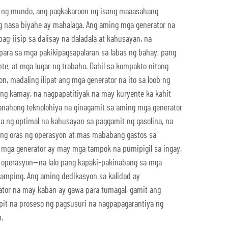
o ng mundo, ang pagkakaroon ng isang maaasahang
 nasa biyahe ay mahalaga. Ang aming mga generator na
ag-iisip sa dalisay na daladala at kahusayan, na
ara sa mga pakikipagsapalaran sa labas ng bahay, pang
te, at mga lugar ng trabaho. Dahil sa kompakto nitong
, madaling ilipat ang mga generator na ito sa loob ng
n ng kamay, na nagpapatitiyak na may kuryente ka kahit
nahong teknolohiya na ginagamit sa aming mga generator
a ng optimal na kahusayan sa paggamit ng gasolina, na
ng oras ng operasyon at mas mababang gastos sa
 mga generator ay may mga tampok na pumipigil sa ingay,
a operasyon—na lalo pang kapaki-pakinabang sa mga
camping. Ang aming dedikasyon sa kalidad ay
tor na may kaban ay gawa para tumagal, gamit ang
pit na proseso ng pagsusuri na nagpapagarantiya ng
.