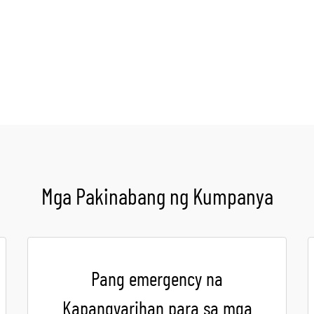
Kumuha ng Quote
Mga Pakinabang ng Kumpanya
Pang emergency na
Kapangyarihan para sa mga