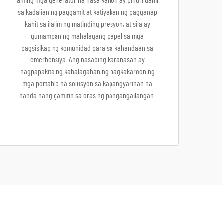
aming mga generator na nasa kahon ay pinuri dahil
sa kadalian ng paggamit at katiyakan ng pagganap
kahit sa ilalim ng matinding presyon, at sila ay
gumampan ng mahalagang papel sa mga
pagsisikap ng komunidad para sa kahandaan sa
emerhensiya. Ang nasabing karanasan ay
nagpapakita ng kahalagahan ng pagkakaroon ng
mga portable na solusyon sa kapangyarihan na
handa nang gamitin sa oras ng pangangailangan.