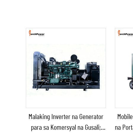
Malaking Inverter na Generator
Mobile
para sa Komersyal na Gusali;
na Port