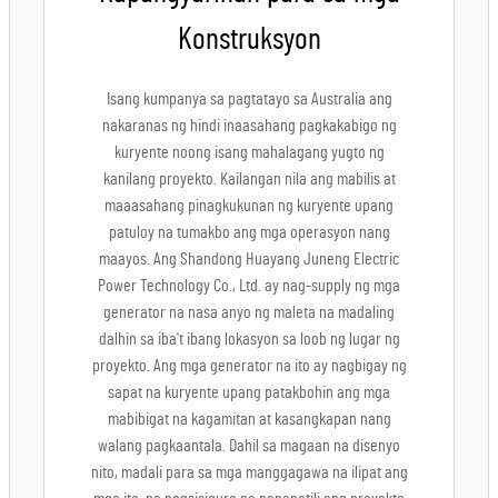
Konstruksyon
Isang kumpanya sa pagtatayo sa Australia ang
nakaranas ng hindi inaasahang pagkakabigo ng
kuryente noong isang mahalagang yugto ng
kanilang proyekto. Kailangan nila ang mabilis at
maaasahang pinagkukunan ng kuryente upang
patuloy na tumakbo ang mga operasyon nang
maayos. Ang Shandong Huayang Juneng Electric
Power Technology Co., Ltd. ay nag-supply ng mga
generator na nasa anyo ng maleta na madaling
dalhin sa iba't ibang lokasyon sa loob ng lugar ng
proyekto. Ang mga generator na ito ay nagbigay ng
sapat na kuryente upang patakbohin ang mga
mabibigat na kagamitan at kasangkapan nang
walang pagkaantala. Dahil sa magaan na disenyo
nito, madali para sa mga manggagawa na ilipat ang