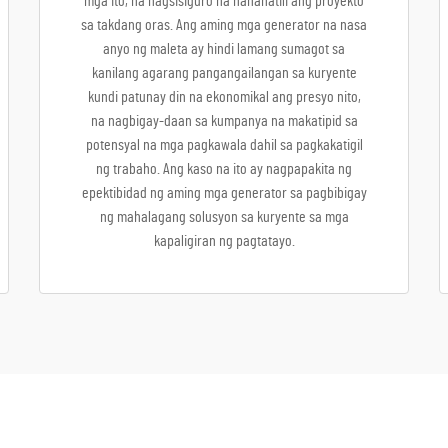
mga ito, na nagsisiguro na nananatili ang proyekto
sa takdang oras. Ang aming mga generator na nasa
anyo ng maleta ay hindi lamang sumagot sa
kanilang agarang pangangailangan sa kuryente
kundi patunay din na ekonomikal ang presyo nito,
na nagbigay-daan sa kumpanya na makatipid sa
potensyal na mga pagkawala dahil sa pagkakatigil
ng trabaho. Ang kaso na ito ay nagpapakita ng
epektibidad ng aming mga generator sa pagbibigay
ng mahalagang solusyon sa kuryente sa mga
kapaligiran ng pagtatayo.