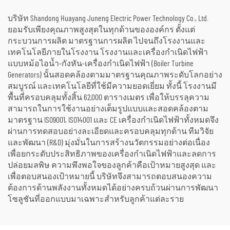
โรงกลั่น
ร้อนเป็นพลังงานไฟฟ้า
บริษัท Shandong Huayang Juneng Electric Power Technology Co., Ltd.
ยอมรับเพียงคุณภาพสูงสุดในทุกด้านขององค์กร ตั้งแต่
กระบวนการผลิต มาตรฐานการผลิต ไปจนถึงโรงงานและ
เทคโนโลยีภายในโรงงาน โรงงานและเครื่องกำเนิดไฟฟ้า
แบบหม้อไอน้ำ-กังหัน-เครื่องกำเนิดไฟฟ้า (Boiler Turbine
Generators) นั้นสอดคล้องตามมาตรฐานคุณภาพระดับโลกอย่าง
สมบูรณ์ และเทคโนโลยีที่ใช้มีความยอดเยี่ยม ทั้งนี้ โรงงานมี
พื้นที่ครอบคลุมทั้งสิ้น 62,000 ตารางเมตร เพื่อให้บรรลุความ
สามารถในการใช้งานอย่างเต็มรูปแบบและสอดคล้องตาม
มาตรฐาน ISO9001, ISO14001 และ CE เครื่องกำเนิดไฟฟ้าทั้งหมดจึง
ผ่านการทดสอบอย่างละเอียดและครอบคลุมทุกด้าน ทีมวิจัย
และพัฒนา (R&D) มุ่งมั่นในการสร้างนวัตกรรมอย่างต่อเนื่อง
เพื่อยกระดับประสิทธิภาพของเครื่องกำเนิดไฟฟ้าและลดการ
ปล่อยมลพิษ ความพึงพอใจของลูกค้าคือเป้าหมายสูงสุด และ
เพื่อตอบสนองเป้าหมายนี้ บริษัทจึงสามารถตอบสนองความ
ต้องการด้านพลังงานทั้งหมดได้อย่างครบถ้วนผ่านการพัฒนา
โซลูชันที่ออกแบบมาเฉพาะสำหรับลูกค้าแต่ละราย