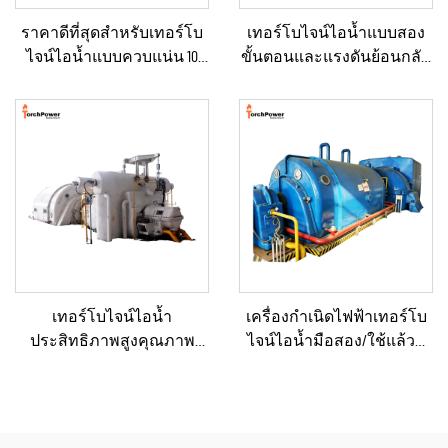
ราคาดีที่สุดสำหรับเทอร์โบ
เทอร์โบไจน์ไอน้ำแบบสอง
ไจน์ไอน้ำแบบควบแน่น 10
ขั้นตอนและแรงดันย้อนกลับ
กิโลวัตต์, 100 กิโลวัตต์, 250
(Back Pressure) ขนาด 3–10
กิโลวัตต์, 500 กิโลวัตต์ และ 1
เมกะวัตต์ ใหม่/ใช้แล้ว พร้อม
เมกะวัตต์ สำหรับระบบจ่าย
หม้อไอน้ำและเครื่องกำเนิด
พลังงานในภาค
ไฟฟ้า สำหรับโรงไฟฟ้า
อุตสาหกรรม
เทอร์โบไจน์ไอน้ำ
เครื่องกำเนิดไฟฟ้าเทอร์โบ
ประสิทธิภาพสูงคุณภาพ
ไจน์ไอน้ำมือสอง/ใช้แล้วที่
เยี่ยมแบบผลิตตามสั่ง ขนาด
ผ่านการรีเฟอร์บิชและ
15, 20, 25, 50 และ 70 เมกะวัตต์
รับรองคุณภาพระดับ
สำหรับโซลูชันระบบ
พรีเมียม พร้อมหม้อไอน้ำ
พลังงานในโรงงานเคมีและ
สำหรับแปลงพลังงานความ