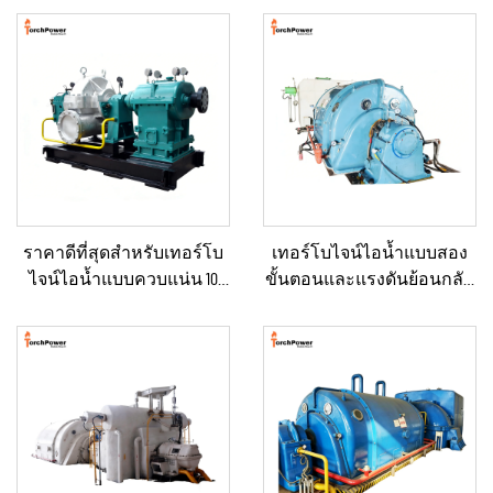
ราคาดีที่สุดสำหรับเทอร์โบ
เทอร์โบไจน์ไอน้ำแบบสอง
ไจน์ไอน้ำแบบควบแน่น 10
ขั้นตอนและแรงดันย้อนกลับ
กิโลวัตต์, 100 กิโลวัตต์, 250
(Back Pressure) ขนาด 3–10
กิโลวัตต์, 500 กิโลวัตต์ และ 1
เมกะวัตต์ ใหม่/ใช้แล้ว พร้อม
เมกะวัตต์ สำหรับระบบจ่าย
หม้อไอน้ำและเครื่องกำเนิด
พลังงานในภาค
ไฟฟ้า สำหรับโรงไฟฟ้า
อุตสาหกรรม