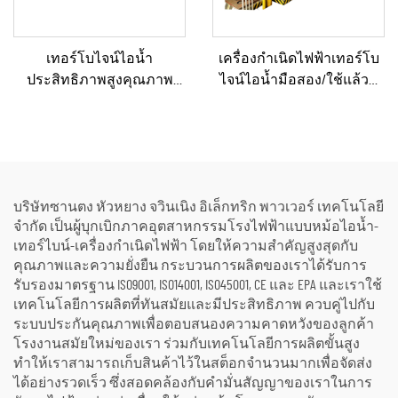
เทอร์โบไจน์ไอน้ำ
เครื่องกำเนิดไฟฟ้าเทอร์โบ
ประสิทธิภาพสูงคุณภาพ
ไจน์ไอน้ำมือสอง/ใช้แล้วที่
เยี่ยมแบบผลิตตามสั่ง ขนาด
ผ่านการรีเฟอร์บิชและ
15, 20, 25, 50 และ 70 เมกะวัตต์
รับรองคุณภาพระดับ
สำหรับโซลูชันระบบ
พรีเมียม พร้อมหม้อไอน้ำ
พลังงานในโรงงานเคมีและ
สำหรับแปลงพลังงานความ
โรงกลั่น
ร้อนเป็นพลังงานไฟฟ้า
บริษัทซานตง หัวหยาง จวินเนิง อิเล็กทริก พาวเวอร์ เทคโนโลยี
จำกัด เป็นผู้บุกเบิกภาคอุตสาหกรรมโรงไฟฟ้าแบบหม้อไอน้ำ-
เทอร์ไบน์-เครื่องกำเนิดไฟฟ้า โดยให้ความสำคัญสูงสุดกับ
คุณภาพและความยั่งยืน กระบวนการผลิตของเราได้รับการ
รับรองมาตรฐาน ISO9001, ISO14001, ISO45001, CE และ EPA และเราใช้
เทคโนโลยีการผลิตที่ทันสมัยและมีประสิทธิภาพ ควบคู่ไปกับ
ระบบประกันคุณภาพเพื่อตอบสนองความคาดหวังของลูกค้า
โรงงานสมัยใหม่ของเรา ร่วมกับเทคโนโลยีการผลิตขั้นสูง
ทำให้เราสามารถเก็บสินค้าไว้ในสต็อกจำนวนมากเพื่อจัดส่ง
ได้อย่างรวดเร็ว ซึ่งสอดคล้องกับคำมั่นสัญญาของเราในการ