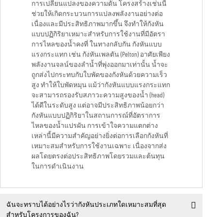
การเปลี่ยนแปลงของความดัน โครงสร้างเช่นนี้
ช่วยให้เกิดกระบวนการแปลงพลังงานอย่างต่อ
เนื่องและมีประสิทธิภาพมากขึ้น จึงทำให้กังหัน
แบบปฏิกิริยาเหมาะสำหรับการใช้งานที่มีอัตรา
การไหลของน้ำคงที่ ในทางกลับกัน กังหันแบบ
แรงกระแทก เช่น กังหันเพลตัน (Pelton) อาศัยเพียง
พลังงานจลน์ของลำน้ำที่พุ่งออกมาเท่านั้น น้ำจะ
ถูกส่งไปกระทบกับใบพัดของกังหันด้วยความเร็ว
สูง ทำให้ใบพัดหมุน แม้ว่ากังหันแบบแรงกระแทก
จะสามารถรองรับสภาวะความสูงของน้ำ (head)
ได้ดีในระดับสูง แต่อาจมีประสิทธิภาพน้อยกว่า
กังหันแบบปฏิกิริยาในสถานการณ์ที่อัตราการ
ไหลของน้ำแปรผัน การเข้าใจความแตกต่าง
เหล่านี้มีความสำคัญอย่างยิ่งต่อการเลือกกังหันที่
เหมาะสมสำหรับการใช้งานเฉพาะ เนื่องจากส่ง
ผลโดยตรงต่อประสิทธิภาพโดยรวมและต้นทุน
ในการดำเนินงาน
ฉันจะทราบได้อย่างไรว่ากังหันประเภทใดเหมาะสมที่สุด
สำหรับโครงการของฉัน?