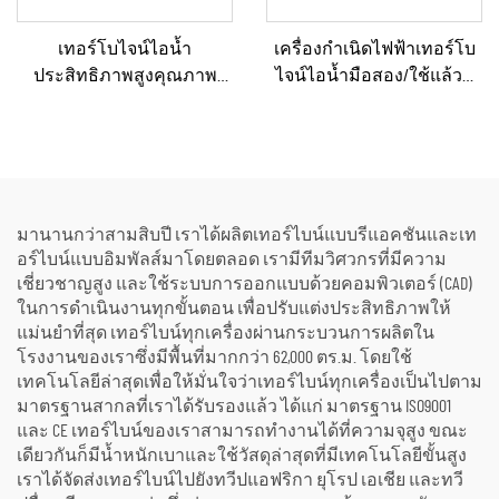
เทอร์โบไจน์ไอน้ำ
เครื่องกำเนิดไฟฟ้าเทอร์โบ
ประสิทธิภาพสูงคุณภาพ
ไจน์ไอน้ำมือสอง/ใช้แล้วที่
เยี่ยมแบบผลิตตามสั่ง ขนาด
ผ่านการรีเฟอร์บิชและ
15, 20, 25, 50 และ 70 เมกะวัตต์
รับรองคุณภาพระดับ
สำหรับโซลูชันระบบ
พรีเมียม พร้อมหม้อไอน้ำ
พลังงานในโรงงานเคมีและ
สำหรับแปลงพลังงานความ
โรงกลั่น
ร้อนเป็นพลังงานไฟฟ้า
มานานกว่าสามสิบปี เราได้ผลิตเทอร์ไบน์แบบรีแอคชันและเท
อร์ไบน์แบบอิมพัลส์มาโดยตลอด เรามีทีมวิศวกรที่มีความ
เชี่ยวชาญสูง และใช้ระบบการออกแบบด้วยคอมพิวเตอร์ (CAD)
ในการดำเนินงานทุกขั้นตอน เพื่อปรับแต่งประสิทธิภาพให้
แม่นยำที่สุด เทอร์ไบน์ทุกเครื่องผ่านกระบวนการผลิตใน
โรงงานของเราซึ่งมีพื้นที่มากกว่า 62,000 ตร.ม. โดยใช้
เทคโนโลยีล่าสุดเพื่อให้มั่นใจว่าเทอร์ไบน์ทุกเครื่องเป็นไปตาม
มาตรฐานสากลที่เราได้รับรองแล้ว ได้แก่ มาตรฐาน ISO9001
และ CE เทอร์ไบน์ของเราสามารถทำงานได้ที่ความจุสูง ขณะ
เดียวกันก็มีน้ำหนักเบาและใช้วัสดุล่าสุดที่มีเทคโนโลยีขั้นสูง
เราได้จัดส่งเทอร์ไบน์ไปยังทวีปแอฟริกา ยุโรป เอเชีย และทวี