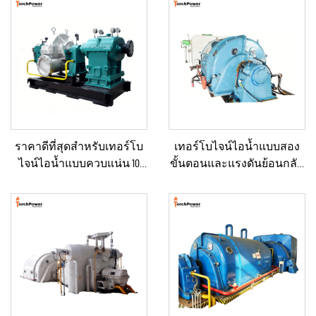
ราคาดีที่สุดสำหรับเทอร์โบ
เทอร์โบไจน์ไอน้ำแบบสอง
ไจน์ไอน้ำแบบควบแน่น 10
ขั้นตอนและแรงดันย้อนกลับ
กิโลวัตต์, 100 กิโลวัตต์, 250
(Back Pressure) ขนาด 3–10
กิโลวัตต์, 500 กิโลวัตต์ และ 1
เมกะวัตต์ ใหม่/ใช้แล้ว พร้อม
เมกะวัตต์ สำหรับระบบจ่าย
หม้อไอน้ำและเครื่องกำเนิด
พลังงานในภาค
ไฟฟ้า สำหรับโรงไฟฟ้า
อุตสาหกรรม