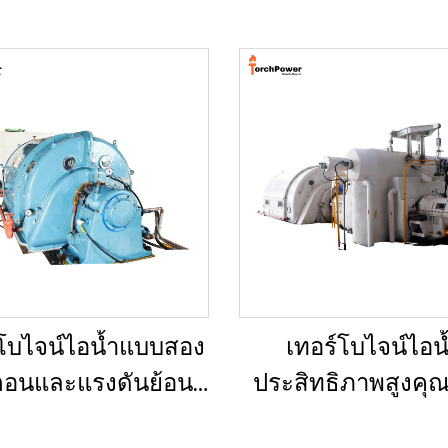
์โบไจน์ไอน้ำแบบสอง
เทอร์โบไจน์ไอน
นตอนและแรงดันย้อน
ประสิทธิภาพสูงคุ
Back Pressure) ขนาด 3–
เยี่ยมแบบผลิตตาม