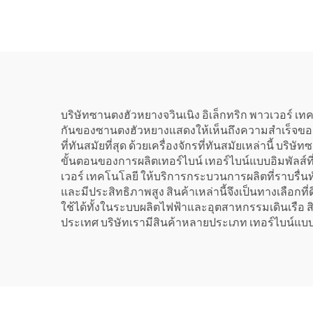
กิโลวัตต์, 500 กิโลวัตต์ และ
10 เม
1 เมกะวัตต์ สำหรับระบบ
พร้อม
จ่ายพลังงานในภาค
กำเน
อุตสาหกรรม
บริษัทซานตงฮัวหยางจวินเนิง อิเล็กทริก พาวเวอร์ เทคโ
กันของซานตงฮัวหยางแสดงให้เห็นถึงความสำเร็จของบริษั
ที่ทันสมัยที่สุด ด้วยเครื่องจักรที่ทันสมัยเหล่านี
ขั้นตอนของการผลิตเทอร์ไบน์ เทอร์ไบน์แบบอิมพัลส์
เวอร์ เทคโนโลยี ให้บริการกระบวนการผลิตที่ราบรื่นทั
และมีประสิทธิภาพสูง สินค้าเหล่านี้จึงเป็นทางเลือก
ใช้ได้ทั้งในระบบผลิตไฟฟ้าและอุตสาหกรรมเดินเรือ สินค
ประเทศ บริษัทเรามีสินค้าหลายประเภท เทอร์ไบน์แบบ