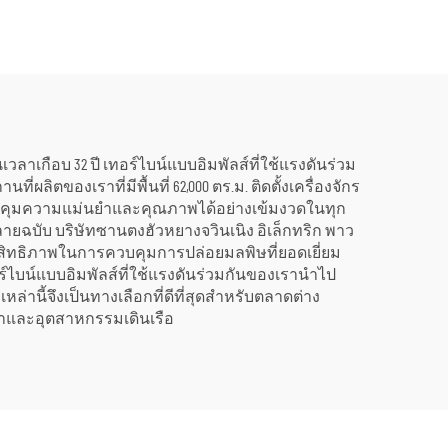
และ 70
รับรองคุณภาพระดับ
ลูชัน
พรีเมียม พร้อมหม้อไอน้ำ
งงาน
สำหรับแปลงพลังงาน
น
ความร้อนเป็นพลังงาน
ไฟฟ้า
เวลาเกือบ 32 ปี เทอร์ไบน์แบบอิมพัลส์ที่ใช้แรงดันร่วม
ตของเราที่มีพื้นที่ 62,000 ตร.ม. ติดตั้งเครื่องจักร
ารถควบคุมความแม่นยำและคุณภาพได้อย่างเข้มงวดในทุก
ยฉบับ บริษัทซานตงฮัวหยางจวินเนิง อิเล็กทริก พาว
ห้ประสิทธิภาพในการควบคุมการปล่อยมลพิษที่ยอดเยี่ยม
อร์ไบน์แบบอิมพัลส์ที่ใช้แรงดันร่วมกันของเรานำไป
ล่านี้จึงเป็นทางเลือกที่ดีที่สุดสำหรับตลาดต่าง
ฟ้าและอุตสาหกรรมเดินเรือ