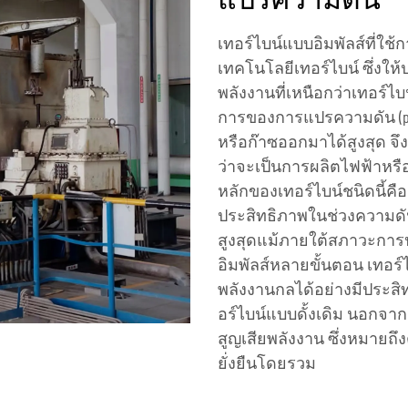
แปรความดัน
เทอร์ไบน์แบบอิมพัลส์ที่ใ
เทคโนโลยีเทอร์ไบน์ ซึ่ง
พลังงานที่เหนือกว่าเทอร์ไ
การของการแปรความดัน (pres
หรือก๊าซออกมาได้สูงสุด 
ว่าจะเป็นการผลิตไฟฟ้าหร
หลักของเทอร์ไบน์ชนิดนี้
ประสิทธิภาพในช่วงความดัน
สูงสุดแม้ภายใต้สภาวะการปฏ
อิมพัลส์หลายขั้นตอน เทอ
พลังงานกลได้อย่างมีประสิ
อร์ไบน์แบบดั้งเดิม นอกจ
สูญเสียพลังงาน ซึ่งหมายถึ
ยั่งยืนโดยรวม