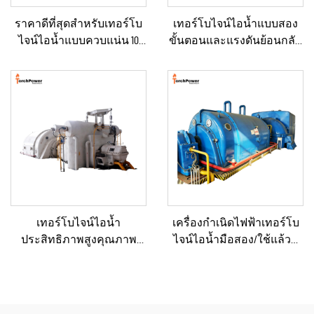
ราคาดีที่สุดสำหรับเทอร์โบ
เทอร์โบไจน์ไอน้ำแบบสอง
ไจน์ไอน้ำแบบควบแน่น 10
ขั้นตอนและแรงดันย้อนกลับ
กิโลวัตต์, 100 กิโลวัตต์, 250
(Back Pressure) ขนาด 3–10
กิโลวัตต์, 500 กิโลวัตต์ และ 1
เมกะวัตต์ ใหม่/ใช้แล้ว พร้อม
เมกะวัตต์ สำหรับระบบจ่าย
หม้อไอน้ำและเครื่องกำเนิด
พลังงานในภาค
ไฟฟ้า สำหรับโรงไฟฟ้า
อุตสาหกรรม
เทอร์โบไจน์ไอน้ำ
เครื่องกำเนิดไฟฟ้าเทอร์โบ
ประสิทธิภาพสูงคุณภาพ
ไจน์ไอน้ำมือสอง/ใช้แล้วที่
เยี่ยมแบบผลิตตามสั่ง ขนาด
ผ่านการรีเฟอร์บิชและ
15, 20, 25, 50 และ 70 เมกะวัตต์
รับรองคุณภาพระดับ
สำหรับโซลูชันระบบ
พรีเมียม พร้อมหม้อไอน้ำ
พลังงานในโรงงานเคมีและ
สำหรับแปลงพลังงานความ