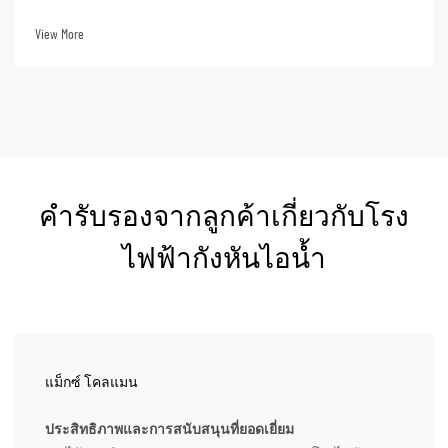
ไอน้ำแบบซูเปอร์คริติคัลขั้นสูงอย่างต่อเนื่อง หน่วยเหล่านี้
สามารถบรรลุประสิทธิภาพความร้อนได้สูงถึงมากกว่า 50% เมื่อ
View More
ใช้ในการผลิตไฟฟ้า ซึ่งหมายความว่าเมื่อ...
คำรับรองจากลูกค้าเกี่ยวกับโรง
ไฟฟ้ากังหันไอน้ำ
แม็กซ์ โคลแมน
ประสิทธิภาพและการสนับสนุนที่ยอดเยี่ยม