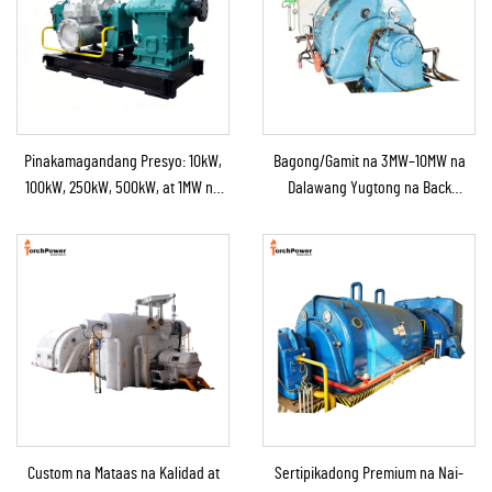
Pinakamagandang Presyo: 10kW,
Bagong/Gamit na 3MW–10MW na
100kW, 250kW, 500kW, at 1MW na
Dalawang Yugtong na Back
Condensing Steam Turbine para sa
Pressure Steam Boiler at Steam
Industrial na Suplay ng
Turbine Generator para sa Power
Kapangyarihan
Station
Custom na Mataas na Kalidad at
Sertipikadong Premium na Nai-