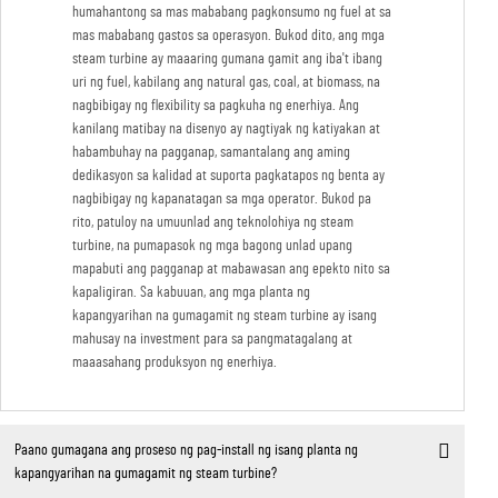
humahantong sa mas mababang pagkonsumo ng fuel at sa
mas mababang gastos sa operasyon. Bukod dito, ang mga
steam turbine ay maaaring gumana gamit ang iba't ibang
uri ng fuel, kabilang ang natural gas, coal, at biomass, na
nagbibigay ng flexibility sa pagkuha ng enerhiya. Ang
kanilang matibay na disenyo ay nagtiyak ng katiyakan at
habambuhay na pagganap, samantalang ang aming
dedikasyon sa kalidad at suporta pagkatapos ng benta ay
nagbibigay ng kapanatagan sa mga operator. Bukod pa
rito, patuloy na umuunlad ang teknolohiya ng steam
turbine, na pumapasok ng mga bagong unlad upang
mapabuti ang pagganap at mabawasan ang epekto nito sa
kapaligiran. Sa kabuuan, ang mga planta ng
kapangyarihan na gumagamit ng steam turbine ay isang
mahusay na investment para sa pangmatagalang at
maaasahang produksyon ng enerhiya.
Paano gumagana ang proseso ng pag-install ng isang planta ng
kapangyarihan na gumagamit ng steam turbine?