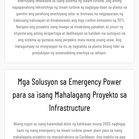
enerhiyang renewable sa isang sistema ng steam turbine. Ang aming
napapanahong teknolohiya ng steam turbine ay nagbigay-daan sa planta na
gamitin ang parehong enerhiyang solar at biomass, na nagpapataas ng
kabuuang kahusayan at binabawasan ang mga carbon emissions ng 30%.
Natapos ang proyekto nang maaga sa itinakdang panahon, at pinuri ng
kliyente ang aming ekspertisya at dedikasyon sa kalidad—na sumiguro na
ang sistema ay gumana nang perpekto mula noong unang araw. Ang
matagumpay na integrasyon na ito ay nagtakda sa planta bilang lider sa
produksyon ng sustenableng enerhiya sa rehiyon.
Mga Solusyon sa Emergency Power
para sa isang Mahalagang Proyekto sa
Infrastructure
Bilang tugon sa isang kalamidad dulot ng kalikasan noong 2020, nagbigay
kami ng isang emergency na steam turbine power plant para sa isang
mahalagang proyekto ng imprastraktura sa Caribbean. Ang mabilis na pag-