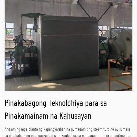
Pinakabagong Teknolohiya para sa
Pinakamainam na Kahusayan
Ang aming mga planta ng kapangyarihan na gumagamit ng steam turbine ay sumasali
sa pinakabagong mga pag-unlad sa teknolohiya, na nagpapagarantiya ng optimal na