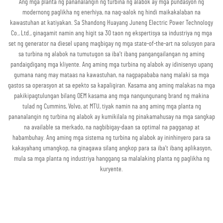
Ang mga planta ng pananalangin ng turbina ng alabok ay mga pundasyon ng
modernong paglikha ng enerhiya, na nag-aalok ng hindi maikakalaban na
kawastuhan at katiyakan. Sa Shandong Huayang Juneng Electric Power Technology
Co., Ltd., ginagamit namin ang higit sa 30 taon ng ekspertisya sa industriya ng mga
set ng generator na diesel upang magbigay ng mga state-of-the-art na solusyon para
sa turbina ng alabok na tumutugon sa iba’t ibang pangangailangan ng aming
pandaigdigang mga kliyente. Ang aming mga turbina ng alabok ay idinisenyo upang
gumana nang may mataas na kawastuhan, na nagpapababa nang malaki sa mga
gastos sa operasyon at sa epekto sa kapaligiran. Kasama ang aming malakas na mga
pakikipagtulungan bilang OEM kasama ang mga nangungunang brand ng makina
tulad ng Cummins, Volvo, at MTU, tiyak namin na ang aming mga planta ng
pananalangin ng turbina ng alabok ay kumikilala ng pinakamahusay na mga sangkap
na available sa merkado, na nagbibigay-daan sa optimal na pagganap at
habambuhay. Ang aming mga sistema ng turbina ng alabok ay ininhinyero para sa
kakayahang umangkop, na ginagawa silang angkop para sa iba’t ibang aplikasyon,
mula sa mga planta ng industriya hanggang sa malalaking planta ng paglikha ng
kuryente.
Kumuha ng Quote