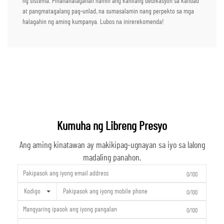
ng sistema. Pinahahalagahan namin ang kanilang dedikasyon sa kalidad
at pangmatagalang pag-unlad, na sumasalamin nang perpekto sa mga
halagahin ng aming kumpanya. Lubos na inirerekomenda!
Kumuha ng Libreng Presyo
Ang aming kinatawan ay makikipag-ugnayan sa iyo sa lalong
madaling panahon.
0/100
Kodigo
0/100
0/100