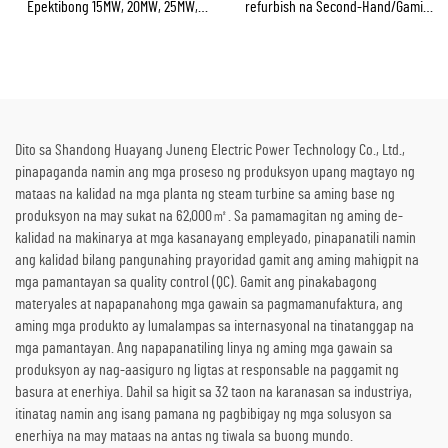
Epektibong 15MW, 20MW, 25MW,
refurbish na Second-Hand/Gamit
50MW, at 70MW na Steam Turbine
na Steam Turbine Generator
para sa Solusyon sa
kasama ang Boiler para sa Pag-
Kapangyarihan sa Chemical at
convert ng Thermal Energy sa
Refining Plant
Kuryente
Dito sa Shandong Huayang Juneng Electric Power Technology Co., Ltd.,
pinapaganda namin ang mga proseso ng produksyon upang magtayo ng
mataas na kalidad na mga planta ng steam turbine sa aming base ng
produksyon na may sukat na 62,000㎡. Sa pamamagitan ng aming de-
kalidad na makinarya at mga kasanayang empleyado, pinapanatili namin
ang kalidad bilang pangunahing prayoridad gamit ang aming mahigpit na
mga pamantayan sa quality control (QC). Gamit ang pinakabagong
materyales at napapanahong mga gawain sa pagmamanufaktura, ang
aming mga produkto ay lumalampas sa internasyonal na tinatanggap na
mga pamantayan. Ang napapanatiling linya ng aming mga gawain sa
produksyon ay nag-aasiguro ng ligtas at responsable na paggamit ng
basura at enerhiya. Dahil sa higit sa 32 taon na karanasan sa industriya,
itinatag namin ang isang pamana ng pagbibigay ng mga solusyon sa
enerhiya na may mataas na antas ng tiwala sa buong mundo.