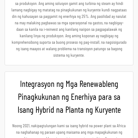
sa produksyon. Ang aming solusyon gamit ang turbina ng steam ay hindi
lamang nagbigay ng matatag na pinagkukunan ng kuryente kundi nagpataas
din ng kahusayan sa paggamit ng enerhiya ng 25%. Ang pasilidad ay naiulat
na may malaking pagbawas sa mga operasyonal na gastos, na nagbigay-
daan sa kanila na i-reinvest ang kanilang naiipon sa pagpapalawak ng
kanilang linya ng produksyon. Ang aming koponan ay nagbigay ng
komprehensibong suporta sa buong proseso ng pag-install, na nagsisigurado
ng isang maayos at walang problema na transisyon patungo sa bagong
sistema ng kuryente.
Integrasyon ng Mga Renewableng
Pinagkukunan ng Enerhiya para sa
Isang Hybrid na Planta ng Kuryente
Noong 2021, nakipagtulungan kami sa isang hybrid na power plant sa Africa
na naghahanap ng paraan upang maisama ang mga mapagkukunan ng