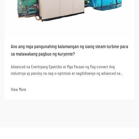
Ano ang mga pangunahing kalamangan ng isang steam turbine para
sa malawakang pagbuo ng kuryente?
Advanced na Enerhiyang Epektibo at Mga Paraan ng Pag-convert Ang
industriya ay patuloy na nag-o-optimize at nagdidisenyo ng advanced na
super critical na steam turbine units. Ang mga yunit na ito ay maaaring
makamit ang kahanga-hangang 50%+ na thermal efficiency kapag
View More
ginagamit sa pagbuo ng kuryente. Ibig sabihin nito na kapag...