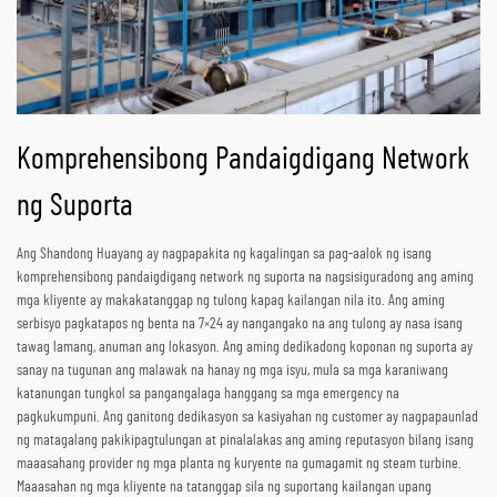
Komprehensibong Pandaigdigang Network
ng Suporta
Ang Shandong Huayang ay nagpapakita ng kagalingan sa pag-aalok ng isang
komprehensibong pandaigdigang network ng suporta na nagsisiguradong ang aming
mga kliyente ay makakatanggap ng tulong kapag kailangan nila ito. Ang aming
serbisyo pagkatapos ng benta na 7×24 ay nangangako na ang tulong ay nasa isang
tawag lamang, anuman ang lokasyon. Ang aming dedikadong koponan ng suporta ay
sanay na tugunan ang malawak na hanay ng mga isyu, mula sa mga karaniwang
katanungan tungkol sa pangangalaga hanggang sa mga emergency na
pagkukumpuni. Ang ganitong dedikasyon sa kasiyahan ng customer ay nagpapaunlad
ng matagalang pakikipagtulungan at pinalalakas ang aming reputasyon bilang isang
maaasahang provider ng mga planta ng kuryente na gumagamit ng steam turbine.
Maaasahan ng mga kliyente na tatanggap sila ng suportang kailangan upang