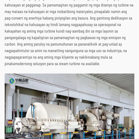
kahusayan at pagganap. Sa pamamagitan ng paggamit ng mga disenyo ng turbine na
may mataas na kahusayan at mga inobatibong materyales, pinapalaki namin ang
pag-convert ng enerhiya habang pinipigilan ang basura. Ang ganitong dedikasyon sa
teknolohikal na kahusayan ay hindi lamang nagpapahusay sa operasyonal na
kakayahan ng aming mga turbine kundi nag-aambag din sa mga layunin sa
pangangalaga ng kapaligiran sa pamamagitan ng pagbawas ng mga emisyon ng
carbon. Ang aming patuloy na pamumuhunan sa pananaliksik at pag-unlad ay
nagpapahintulot sa amin na manatiling nangunguna sa mga uso sa industriya, na
nagpapagarantiya na ang aming mga kliyente ay nakikinabang mula sa
pinakamodernong solusyon para sa steam turbine na available.