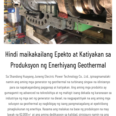
Hindi maikakailang Epekto at Katiyakan sa
Produksyon ng Enerhiyang Geothermal
Sa Shandong Huayang Juneng Electric Power Technology Co., Ltd., ipinagmamalaki
namin ang aming mga generator ng geothermal na turbinang singaw na idinisenyo
para sa napakagandang pagganap at katiyakan. Ang aming mga produkto ay
gumagamit ng advanced na teknolohiya at ng mahigit isang dekada ng karanasan sa
industriya ng mga set ng generator na diesel, na nagpapatitiyak na ang aming mga
solusyon sa geothermal ay nagbibigay ng isang pangmatagalang at epektibong
pinagkukunan ng enerhiya. Kasama ang malakas na base ng produksyon na may
lawak na 62,000㎡ at ang aming dedikasyon sa kalidad, sinisiguro namin na ang