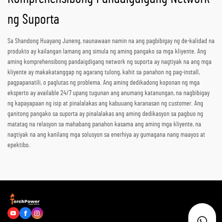
ng Suporta
Sa Shandong Huayang Juneng, naunawaan namin na ang pagbibigay ng de-kalidad na
produkto ay kailangan lamang ang simula ng aming pangako sa mga kliyente. Ang
aming komprehensibong pandaigdigang network ng suporta ay nagtiyak na ang mga
kliyente ay makakatanggap ng agarang tulong, kahit sa panahon ng pag-install,
pagpapanatili, o paglutas ng problema. Ang aming dedikadong koponan ng mga
eksperto ay available 24/7 upang tugunan ang anumang katanungan, na nagbibigay
ng kapayapaan ng isip at pinalalakas ang kabuuang karanasan ng customer. Ang
ganitong pangako sa suporta ay pinalalakas ang aming dedikasyon sa pagbuo ng
matatag na relasyon sa mahabang panahon kasama ang aming mga kliyente, na
nagtiyak na ang kanilang mga solusyon sa enerhiya ay gumagana nang maayos at
epektibo.