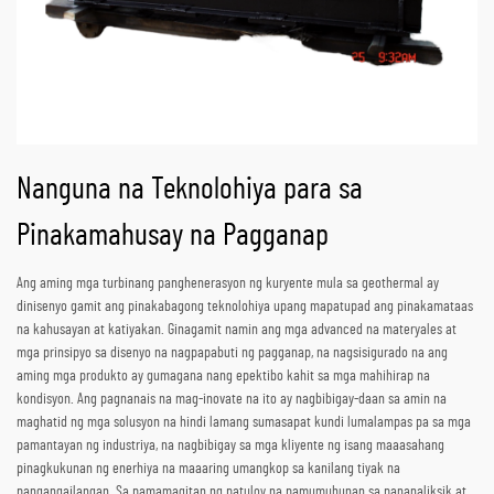
Nanguna na Teknolohiya para sa
Pinakamahusay na Pagganap
Ang aming mga turbinang panghenerasyon ng kuryente mula sa geothermal ay
dinisenyo gamit ang pinakabagong teknolohiya upang mapatupad ang pinakamataas
na kahusayan at katiyakan. Ginagamit namin ang mga advanced na materyales at
mga prinsipyo sa disenyo na nagpapabuti ng pagganap, na nagsisigurado na ang
aming mga produkto ay gumagana nang epektibo kahit sa mga mahihirap na
kondisyon. Ang pagnanais na mag-inovate na ito ay nagbibigay-daan sa amin na
maghatid ng mga solusyon na hindi lamang sumasapat kundi lumalampas pa sa mga
pamantayan ng industriya, na nagbibigay sa mga kliyente ng isang maaasahang
pinagkukunan ng enerhiya na maaaring umangkop sa kanilang tiyak na
pangangailangan. Sa pamamagitan ng patuloy na pamumuhunan sa pananaliksik at