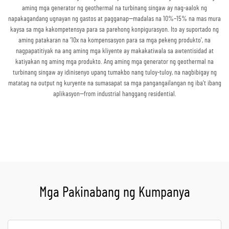
aming mga generator ng geothermal na turbinang singaw ay nag-aalok ng
napakagandang ugnayan ng gastos at pagganap—madalas na 10%–15% na mas mura
kaysa sa mga kakompetensya para sa parehong konpigurasyon. Ito ay suportado ng
aming patakaran na '10x na kompensasyon para sa mga pekeng produkto', na
nagpapatitiyak na ang aming mga kliyente ay makakatiwala sa awtentisidad at
katiyakan ng aming mga produkto. Ang aming mga generator ng geothermal na
turbinang singaw ay idinisenyo upang tumakbo nang tuloy-tuloy, na nagbibigay ng
matatag na output ng kuryente na sumasapat sa mga pangangailangan ng iba’t ibang
aplikasyon—from industrial hanggang residential.
Kumuha ng Quote
Mga Pakinabang ng Kumpanya