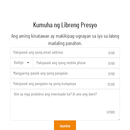
Kumuha ng Libreng Presyo
Ang aming kinatawan ay makikipag-ugnayan sa iyo sa lalong
madaling panahon.
0/100
Kodigo
0/100
0/100
0/200
0/1000
Isumite