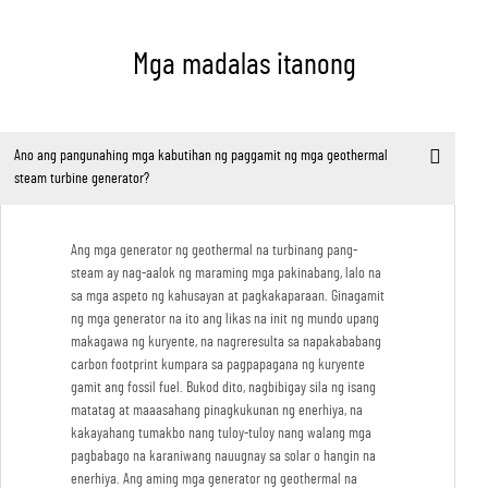
Mga madalas itanong
Ano ang pangunahing mga kabutihan ng paggamit ng mga geothermal
steam turbine generator?
Ang mga generator ng geothermal na turbinang pang-
steam ay nag-aalok ng maraming mga pakinabang, lalo na
sa mga aspeto ng kahusayan at pagkakaparaan. Ginagamit
ng mga generator na ito ang likas na init ng mundo upang
makagawa ng kuryente, na nagreresulta sa napakababang
carbon footprint kumpara sa pagpapagana ng kuryente
gamit ang fossil fuel. Bukod dito, nagbibigay sila ng isang
matatag at maaasahang pinagkukunan ng enerhiya, na
kakayahang tumakbo nang tuloy-tuloy nang walang mga
pagbabago na karaniwang nauugnay sa solar o hangin na
enerhiya. Ang aming mga generator ng geothermal na