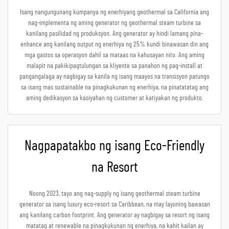
Isang nangungunang kumpanya ng enerhiyang geothermal sa California ang
nag-implementa ng aming generator ng geothermal steam turbine sa
kanilang pasilidad ng produksyon. Ang generator ay hindi lamang pina-
enhance ang kanilang output ng enerhiya ng 25% kundi binawasan din ang
mga gastos sa operasyon dahil sa mataas na kahusayan nito. Ang aming
malapit na pakikipagtulungan sa kliyente sa panahon ng pag-install at
pangangalaga ay nagbigay sa kanila ng isang maayos na transisyon patungo
sa isang mas sustainable na pinagkukunan ng enerhiya, na pinatatatag ang
aming dedikasyon sa kasiyahan ng customer at katiyakan ng produkto.
Nagpapatakbo ng isang Eco-Friendly
na Resort
Noong 2023, tayo ang nag-supply ng isang geothermal steam turbine
generator sa isang luxury eco-resort sa Caribbean, na may layuning bawasan
ang kanilang carbon footprint. Ang generator ay nagbigay sa resort ng isang
matatag at renewable na pinagkukunan ng enerhiya, na kahit kailan ay