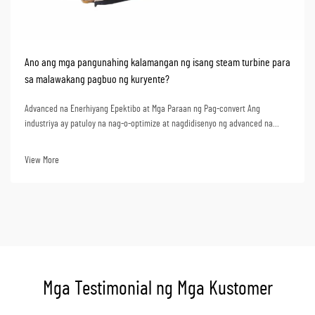
Ano ang mga pangunahing kalamangan ng isang steam turbine para
sa malawakang pagbuo ng kuryente?
Advanced na Enerhiyang Epektibo at Mga Paraan ng Pag-convert Ang
industriya ay patuloy na nag-o-optimize at nagdidisenyo ng advanced na
super critical na steam turbine units. Ang mga yunit na ito ay maaaring
makamit ang kahanga-hangang 50%+ na thermal efficiency kapag
View More
ginagamit sa pagbuo ng kuryente. Ibig sabihin nito na kapag...
Mga Testimonial ng Mga Kustomer