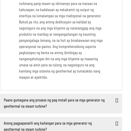
turbinang pang-steam ay idinisenyo para sa mataas na
kahusayan, na kadalasan ay nakakamit ng output ng
enerhiya na lumalampas sa mga tradisyonal na generator.
Bukod pa rito, ang aming dedikasyon sa kalidad ay
nagsisiguro na ang mga kliyente ay natatanggap ang mga
produkto na matibay at nangangailangan ng kaunting
pangangalaga lamang, na sa huli ay binabawasan ang mga
operasyonal na gastos. Ang komprehensibong suporta
pagkatapos ng benta na aming ibinibigay ay
nangangahulugan din na ang mga kliyente ay maaaring
umasa sa amin para sa tulong, na nagsisiguro na ang
kanilang mga sistema ng geothermal ay tumatakbo nang
maayos at epektibo.
Paano gumagana ang proseso ng pag-install para sa mga generator ng
geothermal na steam turbine?
Anong pagpapanatili ang kailangan para sa mga generator ng
geothermal na steam turbine?