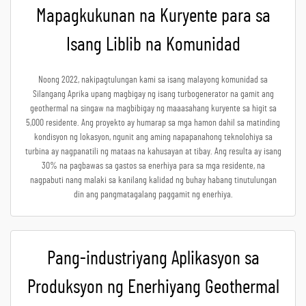
Mapagkukunan na Kuryente para sa
Isang Liblib na Komunidad
Noong 2022, nakipagtulungan kami sa isang malayong komunidad sa
Silangang Aprika upang magbigay ng isang turbogenerator na gamit ang
geothermal na singaw na magbibigay ng maaasahang kuryente sa higit sa
5,000 residente. Ang proyekto ay humarap sa mga hamon dahil sa matinding
kondisyon ng lokasyon, ngunit ang aming napapanahong teknolohiya sa
turbina ay nagpanatili ng mataas na kahusayan at tibay. Ang resulta ay isang
30% na pagbawas sa gastos sa enerhiya para sa mga residente, na
nagpabuti nang malaki sa kanilang kalidad ng buhay habang tinutulungan
din ang pangmatagalang paggamit ng enerhiya.
Pang-industriyang Aplikasyon sa
Produksyon ng Enerhiyang Geothermal