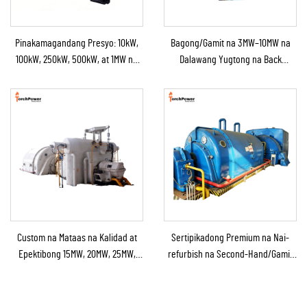
Pinakamagandang Presyo: 10kW,
Bagong/Gamit na 3MW–10MW na
100kW, 250kW, 500kW, at 1MW na
Dalawang Yugtong na Back
Condensing Steam Turbine para sa
Pressure Steam Boiler at Steam
Industrial na Suplay ng
Turbine Generator para sa Power
Kapangyarihan
Station
Custom na Mataas na Kalidad at
Sertipikadong Premium na Nai-
Epektibong 15MW, 20MW, 25MW,
refurbish na Second-Hand/Gamit
50MW, at 70MW na Steam Turbine
na Steam Turbine Generator
para sa Solusyon sa
kasama ang Boiler para sa Pag-
Kapangyarihan sa Chemical at
convert ng Thermal Energy sa