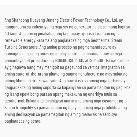
Refining Plant
Kuryente
Ang Shandong Huayang Juneng Electric Power Technology Co., Ltd. ay
nangunguna sa industriya ng mga set ng generator na diesel nang higit sa
30 taon. Ang aming pinakabagong tagumpay ay nasa larangan ng
renewable energy kasama ang paglalabas ng mga Geothermal Steam
Turbine Generators. Ang aming proseso ng pagmamanufacture ay
gumagamit ng isang antas ng quality control na itinatag batay sa mga
pamantayan at prosedura ng ISO9001, ISO14001, at ISO45001. Bawat turbine
ay ginagawa nang may mahigpit na pagsunod sa vertical integration sa
aming state-of-the-art na planta ng pagmamanufacture na may sukat na
pitong libong metro kuwadrado. Ang bawat isa sa aming mga turbine ay
nagpapakita ng aming suporta sa kapaligiran sa pamamagitan ng paglikha
ng isang epektibong paraan upang makakuha ng enerhiya mula sa
geothermal. Bukod dito, binibigyan namin ang aming mga customer ng
kapan tranquility sa pamamagitan ng tibay ng aming mga produkto at ng
aming dedikasyon sa pamamagitan ng aming malawak na serbisyo
pagkatapos ng benta.