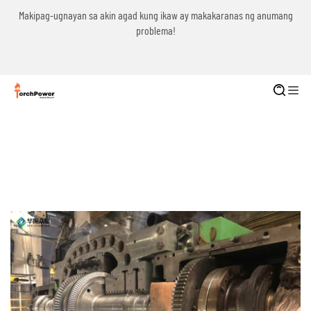
g
Makipag-ugnayan sa akin agad kung ikaw ay makakaranas ng anumang
problema!