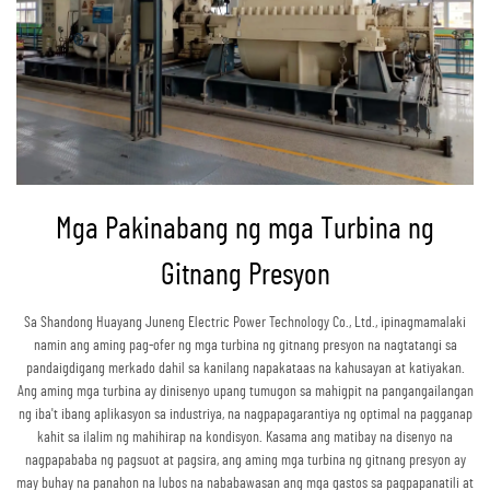
Mga Pakinabang ng mga Turbina ng
Gitnang Presyon
Sa Shandong Huayang Juneng Electric Power Technology Co., Ltd., ipinagmamalaki
namin ang aming pag-ofer ng mga turbina ng gitnang presyon na nagtatangi sa
pandaigdigang merkado dahil sa kanilang napakataas na kahusayan at katiyakan.
Ang aming mga turbina ay dinisenyo upang tumugon sa mahigpit na pangangailangan
ng iba't ibang aplikasyon sa industriya, na nagpapagarantiya ng optimal na pagganap
kahit sa ilalim ng mahihirap na kondisyon. Kasama ang matibay na disenyo na
nagpapababa ng pagsuot at pagsira, ang aming mga turbina ng gitnang presyon ay
may buhay na panahon na lubos na nababawasan ang mga gastos sa pagpapanatili at