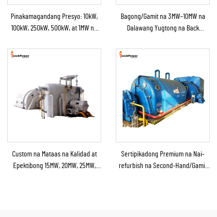
Pinakamagandang Presyo: 10kW,
Bagong/Gamit na 3MW–10MW na
100kW, 250kW, 500kW, at 1MW na
Dalawang Yugtong na Back
Condensing Steam Turbine para sa
Pressure Steam Boiler at Steam
Industrial na Suplay ng
Turbine Generator para sa Power
Kapangyarihan
Station
Custom na Mataas na Kalidad at
Sertipikadong Premium na Nai-
Epektibong 15MW, 20MW, 25MW,
refurbish na Second-Hand/Gamit
50MW, at 70MW na Steam Turbine
na Steam Turbine Generator
para sa Solusyon sa
kasama ang Boiler para sa Pag-
Kapangyarihan sa Chemical at
convert ng Thermal Energy sa
Refining Plant
Kuryente