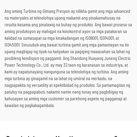
Ang aming Turbina ng Gitnang Presyon ay nilikha gamit ang mga advanced
na materyales at teknolohiya upang makamit ang pinakamahusay na
resulta kasama ang pinalawig na buhay ng produkto. Ang bawat proseso sa
aming produksyon ay mahigpit na kinokontrol ayon sa mga patakaran sa
kalidad na sumasapat sa mga kinakailangan ng ISO9001, ISO14001, at
ISO45001. Sinusubok ang bawat turbina gamit ang mga pamantayan na ito
upang magbigay ng tiyak na katiyakan sa pagiging maaasahan sa lahat ng
posibleng kondisyon ng paggamit. Ang Shandong Huayang Juneng Electric
Power Technology Co., Ltd. ay may 32 taon ng karanasan sa industriya, at
kami ay napatunayang nangunguna sa teknolohiya ng turbina. Ang aming
mga turbina ay ginagamit na sa lahat ng umiiral na merkado, na
nagpapakita ng versatility at epektibidad ng produkto. Sa pamamagitan ng
patuloy na pagpapabuti, nakamit namin nang tunay ang pagbibigay ng
kahusayan sa aming mga customer sa parehong aspeto ng pagganap at
kawalan ng pagkakagambala.