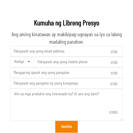
Kumuha ng Libreng Presyo
Ang aming kinatawan ay makikipag-ugnayan sa iyo sa lalong
madaling panahon.
0/100
Kodigo
0/100
0/100
0/200
0/1000
Isumite