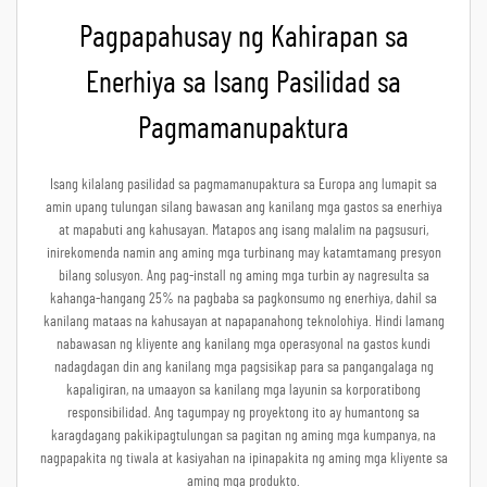
Pagpapahusay ng Kahirapan sa
Enerhiya sa Isang Pasilidad sa
Pagmamanupaktura
Isang kilalang pasilidad sa pagmamanupaktura sa Europa ang lumapit sa
amin upang tulungan silang bawasan ang kanilang mga gastos sa enerhiya
at mapabuti ang kahusayan. Matapos ang isang malalim na pagsusuri,
inirekomenda namin ang aming mga turbinang may katamtamang presyon
bilang solusyon. Ang pag-install ng aming mga turbin ay nagresulta sa
kahanga-hangang 25% na pagbaba sa pagkonsumo ng enerhiya, dahil sa
kanilang mataas na kahusayan at napapanahong teknolohiya. Hindi lamang
nabawasan ng kliyente ang kanilang mga operasyonal na gastos kundi
nadagdagan din ang kanilang mga pagsisikap para sa pangangalaga ng
kapaligiran, na umaayon sa kanilang mga layunin sa korporatibong
responsibilidad. Ang tagumpay ng proyektong ito ay humantong sa
karagdagang pakikipagtulungan sa pagitan ng aming mga kumpanya, na
nagpapakita ng tiwala at kasiyahan na ipinapakita ng aming mga kliyente sa
aming mga produkto.