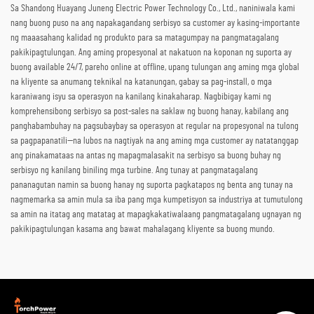
Sa Shandong Huayang Juneng Electric Power Technology Co., Ltd., naniniwala kami
nang buong puso na ang napakagandang serbisyo sa customer ay kasing-importante
ng maaasahang kalidad ng produkto para sa matagumpay na pangmatagalang
pakikipagtulungan. Ang aming propesyonal at nakatuon na koponan ng suporta ay
buong available 24/7, pareho online at offline, upang tulungan ang aming mga global
na kliyente sa anumang teknikal na katanungan, gabay sa pag-install, o mga
karaniwang isyu sa operasyon na kanilang kinakaharap. Nagbibigay kami ng
komprehensibong serbisyo sa post-sales na saklaw ng buong hanay, kabilang ang
panghabambuhay na pagsubaybay sa operasyon at regular na propesyonal na tulong
sa pagpapanatili—na lubos na nagtiyak na ang aming mga customer ay natatanggap
ang pinakamataas na antas ng mapagmalasakit na serbisyo sa buong buhay ng
serbisyo ng kanilang biniling mga turbine. Ang tunay at pangmatagalang
pananagutan namin sa buong hanay ng suporta pagkatapos ng benta ang tunay na
nagmemarka sa amin mula sa iba pang mga kumpetisyon sa industriya at tumutulong
sa amin na itatag ang matatag at mapagkakatiwalaang pangmatagalang ugnayan ng
pakikipagtulungan kasama ang bawat mahalagang kliyente sa buong mundo.