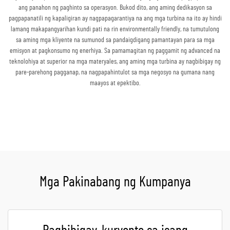
ang panahon ng paghinto sa operasyon. Bukod dito, ang aming dedikasyon sa
pagpapanatili ng kapaligiran ay nagpapagarantiya na ang mga turbina na ito ay hindi
lamang makapangyarihan kundi pati na rin environmentally friendly, na tumutulong
sa aming mga kliyente na sumunod sa pandaigdigang pamantayan para sa mga
emisyon at pagkonsumo ng enerhiya. Sa pamamagitan ng paggamit ng advanced na
teknolohiya at superior na mga materyales, ang aming mga turbina ay nagbibigay ng
pare-parehong pagganap, na nagpapahintulot sa mga negosyo na gumana nang
maayos at epektibo.
Kumuha ng Quote
Mga Pakinabang ng Kumpanya