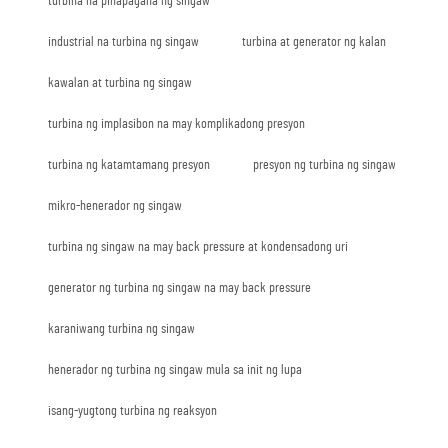
turbina na pinapagana ng singaw
industrial na turbina ng singaw
turbina at generator ng kalan
kawalan at turbina ng singaw
turbina ng implasibon na may komplikadong presyon
turbina ng katamtamang presyon
presyon ng turbina ng singaw
mikro-henerador ng singaw
turbina ng singaw na may back pressure at kondensadong uri
generator ng turbina ng singaw na may back pressure
karaniwang turbina ng singaw
henerador ng turbina ng singaw mula sa init ng lupa
isang-yugtong turbina ng reaksyon