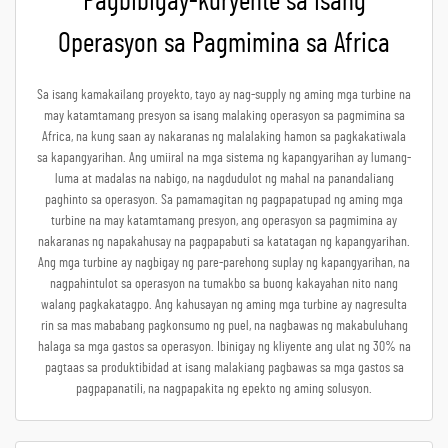
Pagbibigay-kuryente sa isang
Operasyon sa Pagmimina sa Africa
Sa isang kamakailang proyekto, tayo ay nag-supply ng aming mga turbine na
may katamtamang presyon sa isang malaking operasyon sa pagmimina sa
Africa, na kung saan ay nakaranas ng malalaking hamon sa pagkakatiwala
sa kapangyarihan. Ang umiiral na mga sistema ng kapangyarihan ay lumang-
luma at madalas na nabigo, na nagdudulot ng mahal na panandaliang
paghinto sa operasyon. Sa pamamagitan ng pagpapatupad ng aming mga
turbine na may katamtamang presyon, ang operasyon sa pagmimina ay
nakaranas ng napakahusay na pagpapabuti sa katatagan ng kapangyarihan.
Ang mga turbine ay nagbigay ng pare-parehong suplay ng kapangyarihan, na
nagpahintulot sa operasyon na tumakbo sa buong kakayahan nito nang
walang pagkakatagpo. Ang kahusayan ng aming mga turbine ay nagresulta
rin sa mas mababang pagkonsumo ng puel, na nagbawas ng makabuluhang
halaga sa mga gastos sa operasyon. Ibinigay ng kliyente ang ulat ng 30% na
pagtaas sa produktibidad at isang malakiang pagbawas sa mga gastos sa
pagpapanatili, na nagpapakita ng epekto ng aming solusyon.