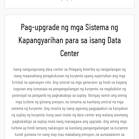
Pag-upgrade ng mga Sistema ng
Kapangyarihan para sa isang Data
Center
Isang nangungunang data center sa Hilagang Amerika ay nangailangan ng
isang maaasahang pinagkukunan ng kuryente upang suportahan ang mga
kritikal na operasyon nito. Ang umiiral na mga generator ay hindi na kayang
tugunan ang tumataas na pangangailangan ng kuryente, na nagdudulot ng
potensyal na panganib ng pagkakabigo sa suplay. Ibinigay namin ang aming
mga turbine ng gitnang presyon, na isinama sa kanilang umiiral na mga
sistema ng kuryente. Ang resulta ay isang agarang pagpapabuti sa katiyakan
ng suplay ng kuryente, kung saan inulat ng data center ang walang anumang
pagkakabigo sa suplay mula nang maisagawa ang upgrade. Ang aming mga
turbine ay hindi lamang nakatugon sa kanilang pangangailangan sa kuryente
kundi gumana rin nang may mas mababang emisyon, na sumasalamin sa