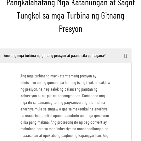
Pangkalahatang Mga Katanungan at Sagot
Tungkol sa mga Turbina ng Gitnang
Presyon
Ano ang mga turbina ng gitnang presyon at paano sila gumagana?
Ang mga turbinang may katamtamang presyon ay
idinisenyo upang gumana sa loob ng isang tiyak na saklaw
ng presyon, na nag-aalok ng balanseng pagitan ng
kahusayan at output ng kapangyarihan. Gumagana ang
mga ito sa pamamagitan ng pag-convert ng thermal na
enerhiya mula sa singaw o gas sa mekanikal na enerhiya,
na maaaring gamitin upang paandarin ang mga generator
o iba pang makina. Ang prosesong ito ng pag-convert ay
mahalaga para sa mga industriya na nangangailangan ng
maaasahan at epektibong pagbuo ng kapangyarihan. Ang