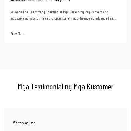
Advanced na Enerhiyang Epektibo at Mga Paraan ng Pag-convert Ang
industriya ay patuloy na nag-o-optimize at nagdidisenyo ng advanced na
super critical na steam turbine units. Ang mga yunit na ito ay maaaring
makamit ang kahanga-hangang 50%+ na thermal efficiency kapag
View More
ginagamit sa pagbuo ng kuryente. Ibig sabihin nito na kapag...
Mga Testimonial ng Mga Kustomer
Walter Jackson