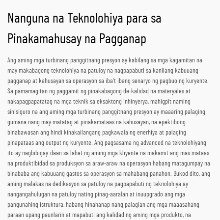
Nanguna na Teknolohiya para sa
Pinakamahusay na Pagganap
Ang aming mga turbinang panggitnang presyon ay kabilang sa mga kagamitan na
may makabagong teknolohiya na patuloy na nagpapabuti sa kanilang kabuuang
pagganap at kahusayan sa operasyon sa iba't ibang senaryo ng pagbuo ng kuryente.
Sa pamamagitan ng paggamit ng pinakabagong de-kalidad na materyales at
nakapagpapatatag na mga teknik sa eksaktong inhinyerya, mahigpit naming
sinisiguro na ang aming mga turbinang panggitnang presyon ay maaaring palaging
gumana nang may matatag at pinakamataas na kahusayan, na epektibong
binabawasan ang hindi kinakailangang pagkawala ng enerhiya at palaging
pinapataas ang output ng kuryente. Ang pagsasama ng advanced na teknolohiyang
ito ay nagbibigay-daan sa lahat ng aming mga kliyente na makamit ang mas mataas
na produktibidad sa produksyon sa araw-araw na operasyon habang matagumpay na
binababa ang kabuuang gastos sa operasyon sa mahabang panahon. Bukod dito, ang
aming malakas na dedikasyon sa patuloy na pagpapabuti ng teknolohiya ay
nangangahulugan na patuloy nating pinag-aaralan at inuupgrado ang mga
pangunahing istruktura, habang hinahanap nang palagian ang mga maaasahang
paraan upang paunlarin at mapabuti ang kalidad ng aming mga produkto, na