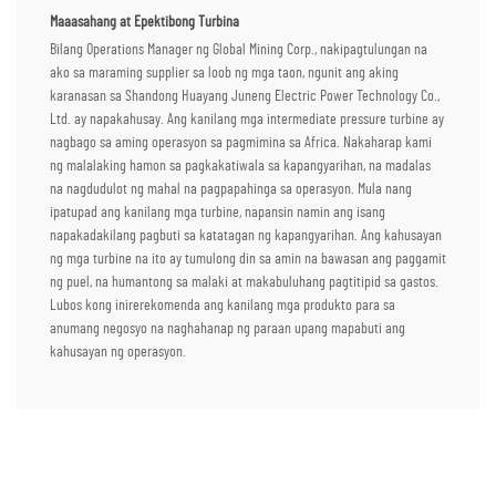
Maaasahang at Epektibong Turbina
Bilang Operations Manager ng Global Mining Corp., nakipagtulungan na
ako sa maraming supplier sa loob ng mga taon, ngunit ang aking
karanasan sa Shandong Huayang Juneng Electric Power Technology Co.,
Ltd. ay napakahusay. Ang kanilang mga intermediate pressure turbine ay
nagbago sa aming operasyon sa pagmimina sa Africa. Nakaharap kami
ng malalaking hamon sa pagkakatiwala sa kapangyarihan, na madalas
na nagdudulot ng mahal na pagpapahinga sa operasyon. Mula nang
ipatupad ang kanilang mga turbine, napansin namin ang isang
napakadakilang pagbuti sa katatagan ng kapangyarihan. Ang kahusayan
ng mga turbine na ito ay tumulong din sa amin na bawasan ang paggamit
ng puel, na humantong sa malaki at makabuluhang pagtitipid sa gastos.
Lubos kong inirerekomenda ang kanilang mga produkto para sa
anumang negosyo na naghahanap ng paraan upang mapabuti ang
kahusayan ng operasyon.