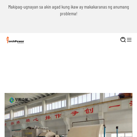
g
Makipag-ugnayan sa akin agad kung ikaw ay makakaranas ng anumang
problema!