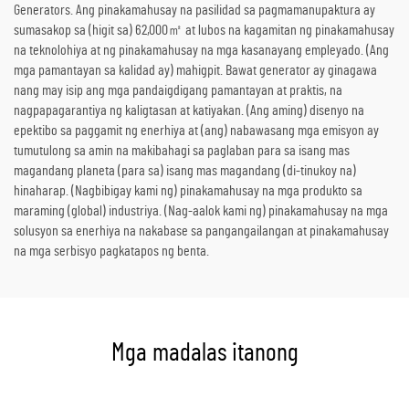
Generators. Ang pinakamahusay na pasilidad sa pagmamanupaktura ay
sumasakop sa (higit sa) 62,000㎡ at lubos na kagamitan ng pinakamahusay
na teknolohiya at ng pinakamahusay na mga kasanayang empleyado. (Ang
mga pamantayan sa kalidad ay) mahigpit. Bawat generator ay ginagawa
nang may isip ang mga pandaigdigang pamantayan at praktis, na
nagpapagarantiya ng kaligtasan at katiyakan. (Ang aming) disenyo na
epektibo sa paggamit ng enerhiya at (ang) nabawasang mga emisyon ay
tumutulong sa amin na makibahagi sa paglaban para sa isang mas
magandang planeta (para sa) isang mas magandang (di-tinukoy na)
hinaharap. (Nagbibigay kami ng) pinakamahusay na mga produkto sa
maraming (global) industriya. (Nag-aalok kami ng) pinakamahusay na mga
solusyon sa enerhiya na nakabase sa pangangailangan at pinakamahusay
na mga serbisyo pagkatapos ng benta.
Mga madalas itanong