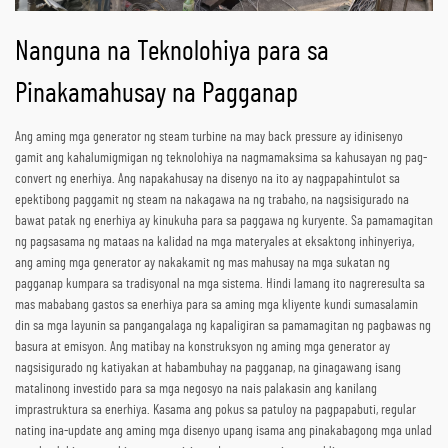
Nanguna na Teknolohiya para sa
Pinakamahusay na Pagganap
Ang aming mga generator ng steam turbine na may back pressure ay idinisenyo
gamit ang kahalumigmigan ng teknolohiya na nagmamaksima sa kahusayan ng pag-
convert ng enerhiya. Ang napakahusay na disenyo na ito ay nagpapahintulot sa
epektibong paggamit ng steam na nakagawa na ng trabaho, na nagsisigurado na
bawat patak ng enerhiya ay kinukuha para sa paggawa ng kuryente. Sa pamamagitan
ng pagsasama ng mataas na kalidad na mga materyales at eksaktong inhinyeriya,
ang aming mga generator ay nakakamit ng mas mahusay na mga sukatan ng
pagganap kumpara sa tradisyonal na mga sistema. Hindi lamang ito nagreresulta sa
mas mababang gastos sa enerhiya para sa aming mga kliyente kundi sumasalamin
din sa mga layunin sa pangangalaga ng kapaligiran sa pamamagitan ng pagbawas ng
basura at emisyon. Ang matibay na konstruksyon ng aming mga generator ay
nagsisigurado ng katiyakan at habambuhay na pagganap, na ginagawang isang
matalinong investido para sa mga negosyo na nais palakasin ang kanilang
imprastruktura sa enerhiya. Kasama ang pokus sa patuloy na pagpapabuti, regular
nating ina-update ang aming mga disenyo upang isama ang pinakabagong mga unlad