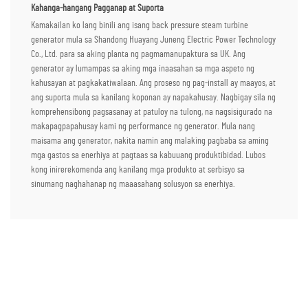
Kahanga-hangang Pagganap at Suporta
Kamakailan ko lang binili ang isang back pressure steam turbine
generator mula sa Shandong Huayang Juneng Electric Power Technology
Co., Ltd. para sa aking planta ng pagmamanupaktura sa UK. Ang
generator ay lumampas sa aking mga inaasahan sa mga aspeto ng
kahusayan at pagkakatiwalaan. Ang proseso ng pag-install ay maayos, at
ang suporta mula sa kanilang koponan ay napakahusay. Nagbigay sila ng
komprehensibong pagsasanay at patuloy na tulong, na nagsisigurado na
makapagpapahusay kami ng performance ng generator. Mula nang
maisama ang generator, nakita namin ang malaking pagbaba sa aming
mga gastos sa enerhiya at pagtaas sa kabuuang produktibidad. Lubos
kong inirerekomenda ang kanilang mga produkto at serbisyo sa
sinumang naghahanap ng maaasahang solusyon sa enerhiya.