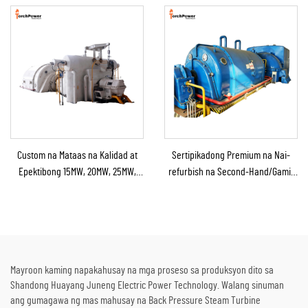
Industrial na Suplay ng
Turbine Generator para sa Power
Kapangyarihan
Station
Custom na Mataas na Kalidad at
Sertipikadong Premium na Nai-
Epektibong 15MW, 20MW, 25MW,
refurbish na Second-Hand/Gamit
50MW, at 70MW na Steam Turbine
na Steam Turbine Generator
para sa Solusyon sa
kasama ang Boiler para sa Pag-
Kapangyarihan sa Chemical at
convert ng Thermal Energy sa
Refining Plant
Kuryente
Mayroon kaming napakahusay na mga proseso sa produksyon dito sa
Shandong Huayang Juneng Electric Power Technology. Walang sinuman
ang gumagawa ng mas mahusay na Back Pressure Steam Turbine