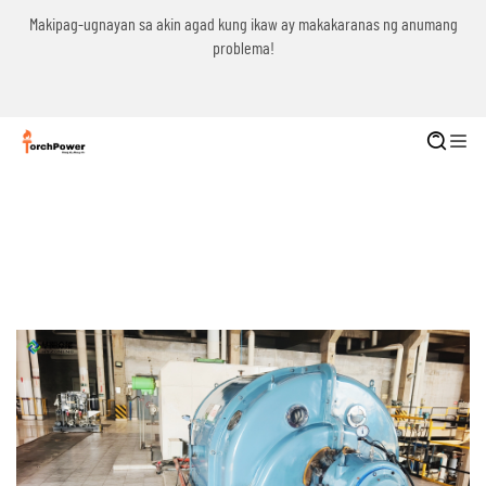
g
Makipag-ugnayan sa akin agad kung ikaw ay makakaranas ng anumang
problema!