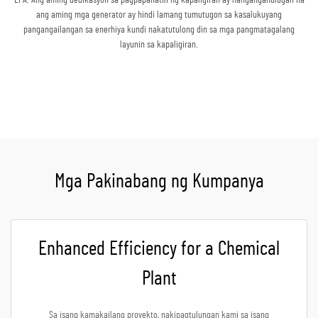
EPA. Ang aming dedikasyon sa pagpapanatili ng kapaligiran ay nangangahulugan na
ang aming mga generator ay hindi lamang tumutugon sa kasalukuyang
pangangailangan sa enerhiya kundi nakatutulong din sa mga pangmatagalang
layunin sa kapaligiran.
Kumuha ng Quote
Mga Pakinabang ng Kumpanya
Enhanced Efficiency for a Chemical
Plant
Sa isang kamakailang proyekto, nakipagtulungan kami sa isang