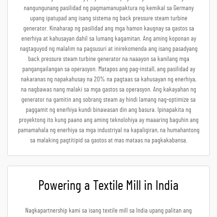
nangungunang pasilidad ng pagmamanupaktura ng kemikal sa Germany
upang ipatupad ang isang sistema ng back pressure steam turbine
generator. Kinaharap ng pasilidad ang mga hamon kaugnay sa gastos sa
enerhiya at kahusayan dahil sa lumang kagamitan. Ang aming koponan ay
nagtaguyod ng malalim na pagsusuri at inirekomenda ang isang pasadyang
back pressure steam turbine generator na naaayon sa kanilang mga
pangangailangan sa operasyon. Matapos ang pag-install, ang pasilidad ay
nakaranas ng napakahusay na 20% na pagtaas sa kahusayan ng enerhiya,
na nagbawas nang malaki sa mga gastos sa operasyon. Ang kakayahan ng
generator na gamitin ang sobrang steam ay hindi lamang nag-optimize sa
paggamit ng enerhiya kundi binawasan din ang basura. Ipinapakita ng
proyektong ito kung paano ang aming teknolohiya ay maaaring baguhin ang
pamamahala ng enerhiya sa mga industriyal na kapaligiran, na humahantong
sa malaking pagtitipid sa gastos at mas mataas na pagkakabansa.
Powering a Textile Mill in India
Nagkapartnership kami sa isang textile mill sa India upang palitan ang