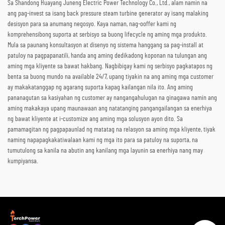
Sa Shandong Huayang Juneng Electric Power Technology Co., Ltd., alam namin na
ang pag-invest sa isang back pressure steam turbine generator ay isang malaking
desisyon para sa anumang negosyo. Kaya naman, nag-ooffer kami ng
komprehensibong suporta at serbisyo sa buong lifecycle ng aming mga produkto.
Mula sa paunang konsultasyon at disenyo ng sistema hanggang sa pag-install at
patuloy na pagpapanatili, handa ang aming dedikadong koponan na tulungan ang
aming mga kliyente sa bawat hakbang. Nagbibigay kami ng serbisyo pagkatapos ng
benta sa buong mundo na available 24/7, upang tiyakin na ang aming mga customer
ay makakatanggap ng agarang suporta kapag kailangan nila ito. Ang aming
pananagutan sa kasiyahan ng customer ay nangangahulugan na ginagawa namin ang
aming makakaya upang maunawaan ang natatanging pangangailangan sa enerhiya
ng bawat kliyente at i-customize ang aming mga solusyon ayon dito. Sa
pamamagitan ng pagpapaunlad ng matatag na relasyon sa aming mga kliyente, tiyak
naming napapagkakatiwalaan kami ng mga ito para sa patuloy na suporta, na
tumutulong sa kanila na abutin ang kanilang mga layunin sa enerhiya nang may
kumpiyansa.