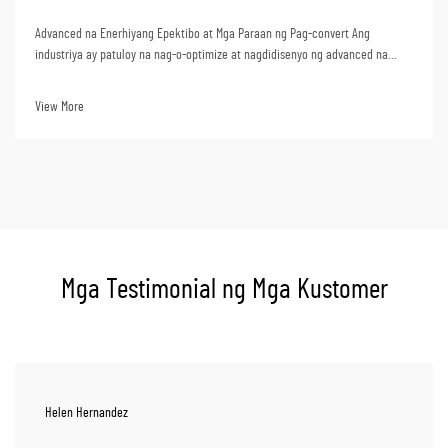
Advanced na Enerhiyang Epektibo at Mga Paraan ng Pag-convert Ang
industriya ay patuloy na nag-o-optimize at nagdidisenyo ng advanced na
super critical na steam turbine units. Ang mga yunit na ito ay maaaring
makamit ang kahanga-hangang 50%+ na thermal efficiency kapag
View More
ginagamit sa pagbuo ng kuryente. Ibig sabihin nito na kapag...
Mga Testimonial ng Mga Kustomer
Helen Hernandez