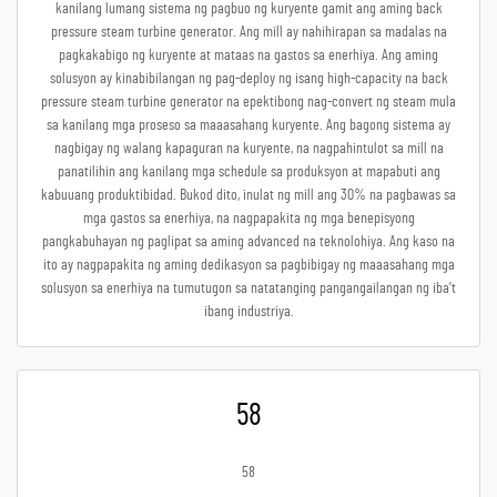
kanilang lumang sistema ng pagbuo ng kuryente gamit ang aming back
pressure steam turbine generator. Ang mill ay nahihirapan sa madalas na
pagkakabigo ng kuryente at mataas na gastos sa enerhiya. Ang aming
solusyon ay kinabibilangan ng pag-deploy ng isang high-capacity na back
pressure steam turbine generator na epektibong nag-convert ng steam mula
sa kanilang mga proseso sa maaasahang kuryente. Ang bagong sistema ay
nagbigay ng walang kapaguran na kuryente, na nagpahintulot sa mill na
panatilihin ang kanilang mga schedule sa produksyon at mapabuti ang
kabuuang produktibidad. Bukod dito, inulat ng mill ang 30% na pagbawas sa
mga gastos sa enerhiya, na nagpapakita ng mga benepisyong
pangkabuhayan ng paglipat sa aming advanced na teknolohiya. Ang kaso na
ito ay nagpapakita ng aming dedikasyon sa pagbibigay ng maaasahang mga
solusyon sa enerhiya na tumutugon sa natatanging pangangailangan ng iba’t
ibang industriya.
58
58