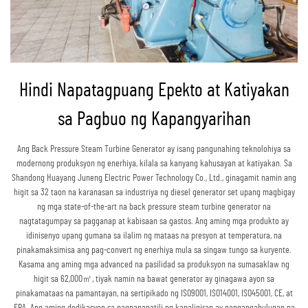
Hindi Napatagpuang Epekto at Katiyakan
sa Pagbuo ng Kapangyarihan
Ang Back Pressure Steam Turbine Generator ay isang pangunahing teknolohiya sa
modernong produksyon ng enerhiya, kilala sa kanyang kahusayan at katiyakan. Sa
Shandong Huayang Juneng Electric Power Technology Co., Ltd., ginagamit namin ang
higit sa 32 taon na karanasan sa industriya ng diesel generator set upang magbigay
ng mga state-of-the-art na back pressure steam turbine generator na
nagtatagumpay sa pagganap at kabisaan sa gastos. Ang aming mga produkto ay
idinisenyo upang gumana sa ilalim ng mataas na presyon at temperatura, na
pinakamaksimisa ang pag-convert ng enerhiya mula sa singaw tungo sa kuryente.
Kasama ang aming mga advanced na pasilidad sa produksyon na sumasaklaw ng
higit sa 62,000㎡, tiyak namin na bawat generator ay ginagawa ayon sa
pinakamataas na pamantayan, na sertipikado ng ISO9001, ISO14001, ISO45001, CE, at