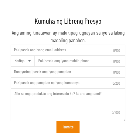
Kumuha ng Libreng Presyo
Ang aming kinatawan ay makikipag-ugnayan sa iyo sa lalong
madaling panahon.
0/100
Kodigo
0/100
0/100
0/200
0/1000
Isumite