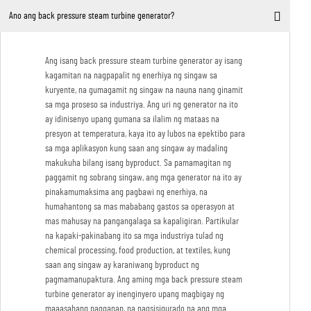
Ano ang back pressure steam turbine generator?
Ang isang back pressure steam turbine generator ay isang
kagamitan na nagpapalit ng enerhiya ng singaw sa
kuryente, na gumagamit ng singaw na nauna nang ginamit
sa mga proseso sa industriya. Ang uri ng generator na ito
ay idinisenyo upang gumana sa ilalim ng mataas na
presyon at temperatura, kaya ito ay lubos na epektibo para
sa mga aplikasyon kung saan ang singaw ay madaling
makukuha bilang isang byproduct. Sa pamamagitan ng
paggamit ng sobrang singaw, ang mga generator na ito ay
pinakamumaksima ang pagbawi ng enerhiya, na
humahantong sa mas mababang gastos sa operasyon at
mas mahusay na pangangalaga sa kapaligiran. Partikular
na kapaki-pakinabang ito sa mga industriya tulad ng
chemical processing, food production, at textiles, kung
saan ang singaw ay karaniwang byproduct ng
pagmamanupaktura. Ang aming mga back pressure steam
turbine generator ay inenginyero upang magbigay ng
maaasahang pagganap, na nagsisigurado na ang mga