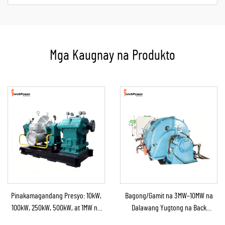
Mga Kaugnay na Produkto
Pinakamagandang Presyo: 10kW,
Bagong/Gamit na 3MW–10MW na
100kW, 250kW, 500kW, at 1MW na
Dalawang Yugtong na Back
Condensing Steam Turbine para sa
Pressure Steam Boiler at Steam