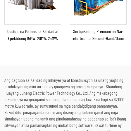
Custom na Mataas na Kalidad at
Sertipikadong Premium na Nai-
Epektibong 15MW, 20MW, 25MW,
refurbish na Second-Hand/Gamit
50MW, at 70MW na Steam Turbine
na Steam Turbine Generator
para sa Solusyon sa
kasama ang Boiler para sa Pag-
Kapangyarihan sa Chemical at
convert ng Thermal Energy sa
Refining Plant
Kuryente
Ang pagtuon sa Kalidad ng Inhinyeriya at konstruksyon sa unang yugto ng
produksyon ng mini turbine ay ginagawa ng aming kumpanya—Shandong
Huayang Juneng Electric Power Technology Co., Ltd. Ang makabagong
teknolohiya na ginagamit sa aming planta, na may lawak na higit sa 62,000
metro kuwadrado, ay sumusunod sa mga pandaigdigang pamantayan.
Bukod dito, pinapaganda namin ang disenyo ng turbine gamit ang mga
simulasyon upang makamit ang pinakamahusay na pagganap sa iba’t ibang
sitwasyon at sa pamamagitan ng inobatibong software. Bawat turbine ay