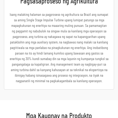
Pagsasaproseso ng Agrikultura
Isang malaking halaman sa pagproseso ng agrikultura sa Brazil ang sumapat
sa aming Single Stage Impulse Turbine upang lumipat patungo sa mga
mapagkukunan ng enerhiya na maaaring muling punuan. Sa pamamagitan
ng paggamit ng nabubulok na singaw mula sa kanilang mga operasyon sa
pagproseso, ang turbina ay nakagawa ng sapat na kapangyarihan upang
patakbohin ang mga auxiliary system, na nagbawas nang malaki sa kanilang
pagtitiwala sa mga panlabas na pinagkukunan ng enerhiya. Ang inobatibong
paraan na ito ay hindi lamang kumilos upang bawasan ang gastos sa
enerhiya ng 30% kundi sumabay din sa mga layunin ng kumpanya tungkol sa
pangangalaga sa kapaligiran. Ang management team ay nagbigay-puri sa
aming turbina dahil sa kanyang kahusayan at sa teknikal na ekspertisya na
ibinigay habang isinasagawa ang proseso ng integrasyon, na tiyak na
nagpanatili ng minimal na pagkakagambala sa kanilang operasyon.
Mga Kaugnay na Produkto