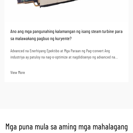
Ano ang mga pangunahing kalamangan ng isang steam turbine para
sa malawakang pagbuo ng kuryente?
Advanced na Enerhiyang Epektibo at Mga Paraan ng Pag-convert Ang
industriya ay patuloy na nag-o-optimize at nagdidisenyo ng advanced na
super critical na steam turbine units. Ang mga yunit na ito ay maaaring
makamit ang kahanga-hangang 50%+ na thermal efficiency kapag
View More
ginagamit sa pagbuo ng kuryente. Ibig sabihin nito na kapag...
Mga puna mula sa aming mga mahalagang