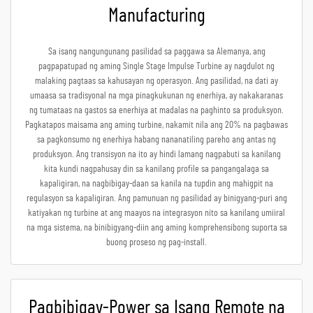
Manufacturing
Sa isang nangungunang pasilidad sa paggawa sa Alemanya, ang
pagpapatupad ng aming Single Stage Impulse Turbine ay nagdulot ng
malaking pagtaas sa kahusayan ng operasyon. Ang pasilidad, na dati ay
umaasa sa tradisyonal na mga pinagkukunan ng enerhiya, ay nakakaranas
ng tumataas na gastos sa enerhiya at madalas na paghinto sa produksyon.
Pagkatapos maisama ang aming turbine, nakamit nila ang 20% na pagbawas
sa pagkonsumo ng enerhiya habang nananatiling pareho ang antas ng
produksyon. Ang transisyon na ito ay hindi lamang nagpabuti sa kanilang
kita kundi nagpahusay din sa kanilang profile sa pangangalaga sa
kapaligiran, na nagbibigay-daan sa kanila na tupdin ang mahigpit na
regulasyon sa kapaligiran. Ang pamunuan ng pasilidad ay binigyang-puri ang
katiyakan ng turbine at ang maayos na integrasyon nito sa kanilang umiiral
na mga sistema, na binibigyang-diin ang aming komprehensibong suporta sa
buong proseso ng pag-install.
Pagbibigay-Power sa Isang Remote na