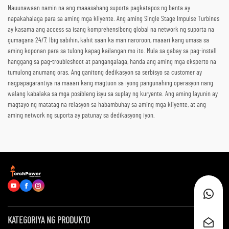
Nauunawaan namin na ang maaasahang suporta pagkatapos ng benta ay
napakahalaga para sa aming mga kliyente. Ang aming Single Stage Impulse Turbines
ay kasama ang access sa isang komprehensibong global na network ng suporta na
gumagana 24/7. Ibig sabihin, kahit saan ka man naroroon, maaari kang umasa sa
aming koponan para sa tulong kapag kailangan mo ito. Mula sa gabay sa pag-install
hanggang sa pag-troubleshoot at pangangalaga, handa ang aming mga eksperto na
tumulong anumang oras. Ang ganitong dedikasyon sa serbisyo sa customer ay
nagpapagarantiya na maaari kang magtuon sa iyong pangunahing operasyon nang
walang kabalaka sa mga posibleng isyu sa suplay ng kuryente. Ang aming layunin ay
magtayo ng matatag na relasyon sa habambuhay sa aming mga kliyente, at ang
aming network ng suporta ay patunay sa dedikasyong iyon.
KATEGORIYA NG PRODUKTO