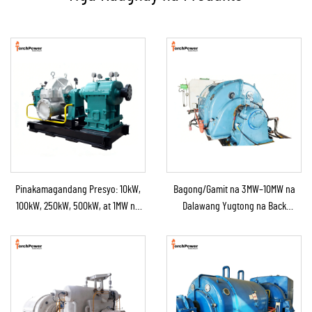
Pinakamagandang Presyo: 10kW,
Bagong/Gamit na 3MW–10MW na
100kW, 250kW, 500kW, at 1MW na
Dalawang Yugtong na Back
Condensing Steam Turbine para sa
Pressure Steam Boiler at Steam
Industrial na Suplay ng
Turbine Generator para sa Power
Kapangyarihan
Station