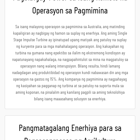
Operasyon sa Pagmimina
Sa isang malayong operasyon sa pagmimina sa Australia, ang matinding
kapaligiran ay nagbigay ng hamon sa suplay ng enerhiya. Ang aming Single
Stage Impulse Turbine ay ipinatupad upang matiyak ang patuloy na suplay
ng kuryente para sa mga mahahalagang operasyon. Ang kakayahan ng
turbina na gumana nang epektibo sa ilalim ng ekstremong kondisyon ay
napatunayang napakahalaga, na nagpapahintulot sa mina na magpatuloy sa
operasyon nang walang interupsiyon. Bilang resulta, hindi lamang
nadagdagan ang produktibidad ng operasyon kundi nabawasan din ang mga
operasyon na gastos ng 15%. Ang kompanya ng pagmimina ay nagpahayag
ng kasiyahan sa pagganap ng turbina at sa patuloy na suporta mula sa
aming koponan, na pinalalim ang kanilang pagpili sa aming teknolohiya
bilang isang maaasahang solusyon sa enerhiya.
Pangmatagalang Enerhiya para sa