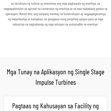
na istruktura ng turbine ay minismise ang mga pagkawala ng enerhiya, na
nagpapahintulot sa optimal na conversion ng enerhiya at sa mas mababang gastos sa
operasyon. Bukod dito, ang kanyang matibay na konstruksyon ay nagpapagarantiya
ng habambuhay at katiyakan, na ginagawa itong pinipiling opsyon para sa mga
industriya na naghahanap ng mga solusyon sa sustainable na enerhiya.
Kumuha ng Quote
Mga Tunay na Aplikasyon ng Single Stage
Impulse Turbines
Pagtaas ng Kahusayan sa Facility ng