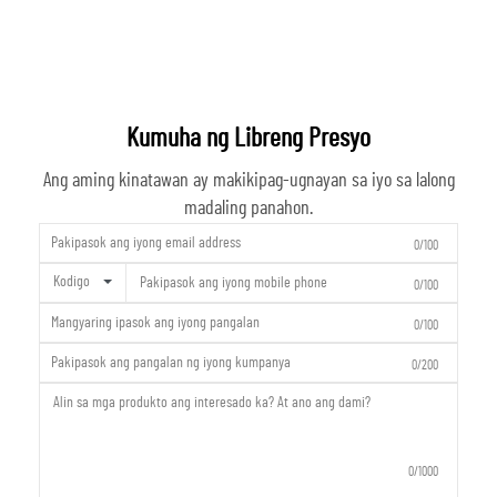
Kumuha ng Libreng Presyo
Ang aming kinatawan ay makikipag-ugnayan sa iyo sa lalong
madaling panahon.
0/100
Kodigo
0/100
0/100
0/200
0/1000