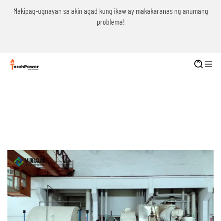
g
Makipag-ugnayan sa akin agad kung ikaw ay makakaranas ng anumang
problema!