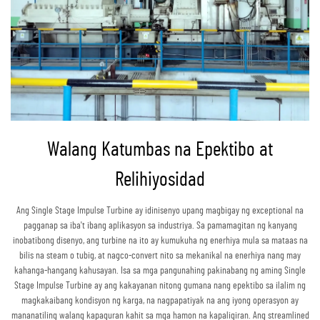
Walang Katumbas na Epektibo at
Relihiyosidad
Ang Single Stage Impulse Turbine ay idinisenyo upang magbigay ng exceptional na
pagganap sa iba't ibang aplikasyon sa industriya. Sa pamamagitan ng kanyang
inobatibong disenyo, ang turbine na ito ay kumukuha ng enerhiya mula sa mataas na
bilis na steam o tubig, at nagco-convert nito sa mekanikal na enerhiya nang may
kahanga-hangang kahusayan. Isa sa mga pangunahing pakinabang ng aming Single
Stage Impulse Turbine ay ang kakayanan nitong gumana nang epektibo sa ilalim ng
magkakaibang kondisyon ng karga, na nagpapatiyak na ang iyong operasyon ay
mananatiling walang kapaguran kahit sa mga hamon na kapaligiran. Ang streamlined