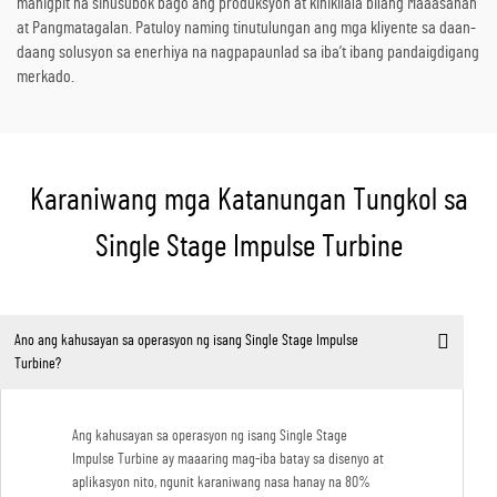
mahigpit na sinusubok bago ang produksyon at kinikilala bilang Maaasahan
at Pangmatagalan. Patuloy naming tinutulungan ang mga kliyente sa daan-
daang solusyon sa enerhiya na nagpapaunlad sa iba’t ibang pandaigdigang
merkado.
Karaniwang mga Katanungan Tungkol sa
Single Stage Impulse Turbine
Ano ang kahusayan sa operasyon ng isang Single Stage Impulse
Turbine?
Ang kahusayan sa operasyon ng isang Single Stage
Impulse Turbine ay maaaring mag-iba batay sa disenyo at
aplikasyon nito, ngunit karaniwang nasa hanay na 80%