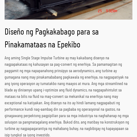
Diseño ng Pagkakabago para sa
Pinakamataas na Epekibo
Ang aming Single Stage Impulse Turbine ay may kakaibang disenyo na
nagpapakataas ng kahusayan sa pag-convert ng enerhiya. Sa pamamagitan ng
paggamit ng mga napapanahong prinsipyo sa aerodynamics, ang turbine ay
gumagana nang may pinakamababang pagkawala ng enerhiya, na nagpapatiyak na
ang iyong operasyon ay tumatakbo nang maayos at mura. Ang mga streamlined na
blade ay dinisenyo upang i-optimize ang fluid dynamics, na nagpapahintulot sa
mataas na bilis na fluid na mag-convert sa mekanikal na enerhiya nang may
exceptional na katiyakan. Ang disenyo na ito ay hindi lamang nagpapabuti ng
performance kundi nag-aambag din sa pagbaba ng operasyonal na gastos, na
ginagawang perpektong pagpipilian para sa mga industriya na naghahanap ng mga
solusyon sa pangmatagalang enerhiya. Bukod dito, ang matibay na konstruksyon ng
turbine ay nagpapagarantiya ng mahabang buhay, na nagbibigay ng kapayapaan sa
isip tungkol sa iyong investido.