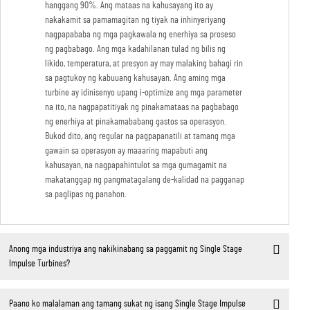
hanggang 90%. Ang mataas na kahusayang ito ay
nakakamit sa pamamagitan ng tiyak na inhinyeriyang
nagpapababa ng mga pagkawala ng enerhiya sa proseso
ng pagbabago. Ang mga kadahilanan tulad ng bilis ng
likido, temperatura, at presyon ay may malaking bahagi rin
sa pagtukoy ng kabuuang kahusayan. Ang aming mga
turbine ay idinisenyo upang i-optimize ang mga parameter
na ito, na nagpapatitiyak ng pinakamataas na pagbabago
ng enerhiya at pinakamababang gastos sa operasyon.
Bukod dito, ang regular na pagpapanatili at tamang mga
gawain sa operasyon ay maaaring mapabuti ang
kahusayan, na nagpapahintulot sa mga gumagamit na
makatanggap ng pangmatagalang de-kalidad na pagganap
sa paglipas ng panahon.
Anong mga industriya ang nakikinabang sa paggamit ng Single Stage
Impulse Turbines?
Paano ko malalaman ang tamang sukat ng isang Single Stage Impulse