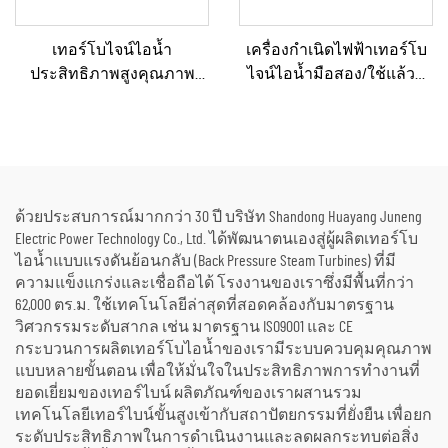
เทอร์โบไจน์ไอน้ำ
เครื่องกำเนิดไฟฟ้าเทอร์โบ
ประสิทธิภาพสูงคุณภาพ
ไจน์ไอน้ำมือสอง/ใช้แล้วที่
เยี่ยมแบบผลิตตามสั่ง ขนาด
ผ่านการรีเฟอร์บิชและ
15, 20, 25, 50 และ 70 เมกะวัตต์
รับรองคุณภาพระดับ
สำหรับโซลูชันระบบ
พรีเมียม พร้อมหม้อไอน้ำ
พลังงานในโรงงานเคมีและ
สำหรับแปลงพลังงานความ
โรงกลั่น
ร้อนเป็นพลังงานไฟฟ้า
ด้วยประสบการณ์มากกว่า 30 ปี บริษัท Shandong Huayang Juneng
Electric Power Technology Co., Ltd. ได้พัฒนาตนเองสู่ผู้ผลิตเทอร์โบ
ไอน้ำแบบแรงดันย้อนกลับ (Back Pressure Steam Turbines) ที่มี
ความแข็งแกร่งและเชื่อถือได้ โรงงานของเราซึ่งมีพื้นที่กว่า
62,000 ตร.ม. ใช้เทคโนโลยีล่าสุดที่สอดคล้องกับมาตรฐาน
วิศวกรรมระดับสากล เช่น มาตรฐาน ISO9001 และ CE
กระบวนการผลิตเทอร์โบไอน้ำของเรามีระบบควบคุมคุณภาพ
แบบหลายขั้นตอน เพื่อให้มั่นใจในประสิทธิภาพการทำงานที่
ยอดเยี่ยมของเทอร์ไบน์ ผลิตภัณฑ์ของเราผสานรวม
เทคโนโลยีเทอร์ไบน์ขั้นสูงเข้ากับสถาปัตยกรรมที่ยั่งยืน เพื่อยก
ระดับประสิทธิภาพในการดำเนินงานและลดผลกระทบต่อสิ่ง