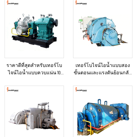
ราคาดีที่สุดสำหรับเทอร์โบ
เทอร์โบไจน์ไอน้ำแบบสอง
ไจน์ไอน้ำแบบควบแน่น 10
ขั้นตอนและแรงดันย้อนกลับ
กิโลวัตต์, 100 กิโลวัตต์, 250
(Back Pressure) ขนาด 3–10
กิโลวัตต์, 500 กิโลวัตต์ และ 1
เมกะวัตต์ ใหม่/ใช้แล้ว พร้อม
เมกะวัตต์ สำหรับระบบจ่าย
หม้อไอน้ำและเครื่องกำเนิด
พลังงานในภาค
ไฟฟ้า สำหรับโรงไฟฟ้า
อุตสาหกรรม