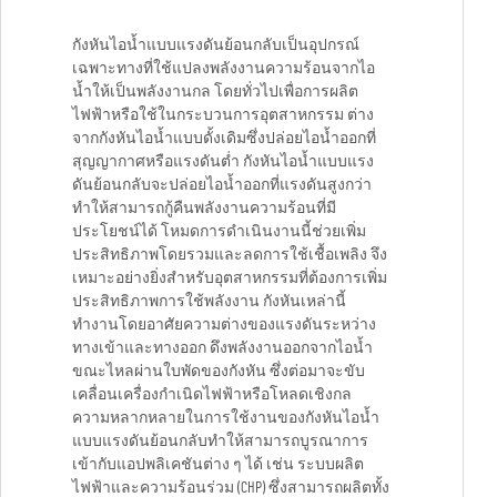
กังหันไอน้ำแบบแรงดันย้อนกลับเป็นอุปกรณ์
เฉพาะทางที่ใช้แปลงพลังงานความร้อนจากไอ
น้ำให้เป็นพลังงานกล โดยทั่วไปเพื่อการผลิต
ไฟฟ้าหรือใช้ในกระบวนการอุตสาหกรรม ต่าง
จากกังหันไอน้ำแบบดั้งเดิมซึ่งปล่อยไอน้ำออกที่
สุญญากาศหรือแรงดันต่ำ กังหันไอน้ำแบบแรง
ดันย้อนกลับจะปล่อยไอน้ำออกที่แรงดันสูงกว่า
ทำให้สามารถกู้คืนพลังงานความร้อนที่มี
ประโยชน์ได้ โหมดการดำเนินงานนี้ช่วยเพิ่ม
ประสิทธิภาพโดยรวมและลดการใช้เชื้อเพลิง จึง
เหมาะอย่างยิ่งสำหรับอุตสาหกรรมที่ต้องการเพิ่ม
ประสิทธิภาพการใช้พลังงาน กังหันเหล่านี้
ทำงานโดยอาศัยความต่างของแรงดันระหว่าง
ทางเข้าและทางออก ดึงพลังงานออกจากไอน้ำ
ขณะไหลผ่านใบพัดของกังหัน ซึ่งต่อมาจะขับ
เคลื่อนเครื่องกำเนิดไฟฟ้าหรือโหลดเชิงกล
ความหลากหลายในการใช้งานของกังหันไอน้ำ
แบบแรงดันย้อนกลับทำให้สามารถบูรณาการ
เข้ากับแอปพลิเคชันต่าง ๆ ได้ เช่น ระบบผลิต
ไฟฟ้าและความร้อนร่วม (CHP) ซึ่งสามารถผลิตทั้ง