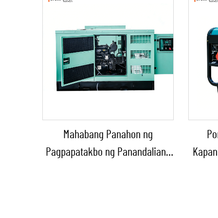
Mahabang Panahon ng
Po
Pagpapatakbo ng Panandaliang
Kapan
Kapangyarihan: Tatlong-phase
Dies
na Diesel na Generator para sa
Bahay/
Konstruksyon/Panlungsod/Tower