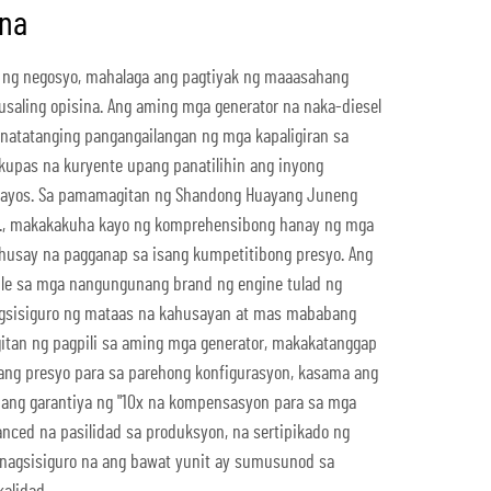
ina
o ng negosyo, mahalaga ang pagtiyak ng maaasahang
usaling opisina. Ang aming mga generator na naka-diesel
natatanging pangangailangan ng mga kapaligiran sa
 kupas na kuryente upang panatilihin ang inyong
ayos. Sa pamamagitan ng Shandong Huayang Juneng
Ltd., makakakuha kayo ng komprehensibong hanay ng mga
ahusay na pagganap sa isang kumpetitibong presyo. Ang
le sa mga nangungunang brand ng engine tulad ng
nagsisiguro ng mataas na kahusayan at mas mababang
itan ng pagpili sa aming mga generator, makakatanggap
g presyo para sa parehong konfigurasyon, kasama ang
ang garantiya ng "10x na kompensasyon para sa mga
nced na pasilidad sa produksyon, na sertipikado ng
ay nagsisiguro na ang bawat yunit ay sumusunod sa