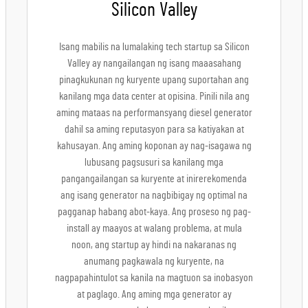
Silicon Valley
Isang mabilis na lumalaking tech startup sa Silicon
Valley ay nangailangan ng isang maaasahang
pinagkukunan ng kuryente upang suportahan ang
kanilang mga data center at opisina. Pinili nila ang
aming mataas na performansyang diesel generator
dahil sa aming reputasyon para sa katiyakan at
kahusayan. Ang aming koponan ay nag-isagawa ng
lubusang pagsusuri sa kanilang mga
pangangailangan sa kuryente at inirerekomenda
ang isang generator na nagbibigay ng optimal na
pagganap habang abot-kaya. Ang proseso ng pag-
install ay maayos at walang problema, at mula
noon, ang startup ay hindi na nakaranas ng
anumang pagkawala ng kuryente, na
nagpapahintulot sa kanila na magtuon sa inobasyon
at paglago. Ang aming mga generator ay