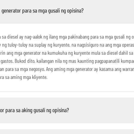
generator para sa mga gusali ng opisina?
a diesel ay nag-aalok ng ilang mga pakinabang para sa mga gusali ng op
y ng tuloy-tuloy na suplay ng kuryente, na nagsisiguro na ang mga opera
 rin ang mga generator na kumukuha ng kuryente mula sa diesel dahil sa
gastos. Bukod dito, kailangan nila ng mas kaunting pagpapanatili kump
ilian para sa mga negosyo. Ang aming mga generator ay kasama ang warr
ra sa aming mga kliyente.
 para sa aking gusali ng opisina?