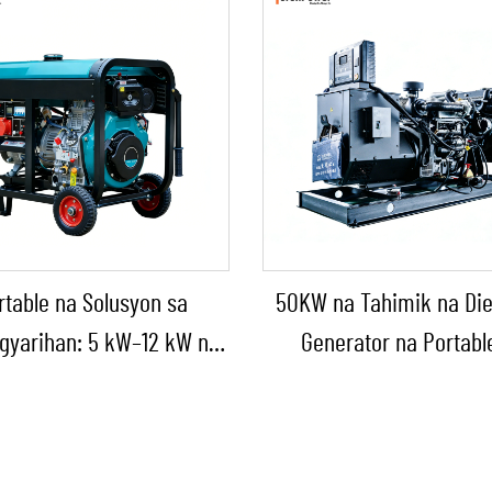
rtable na Solusyon sa
50KW na Tahimik na Die
gyarihan: 5 kW–12 kW na
Generator na Portabl
el na Generator para sa
Panlabas na Tinitiis an
Tindahan/Konstruksyon/Backup
para sa Panlabas n
sa Emergency
Konstruksyon at Emerh