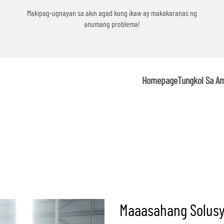
g
Makipag-ugnayan sa akin agad kung ikaw ay makakaranas ng
anumang problema!
Homepage
Tungkol Sa A
Maaasahang Solusy