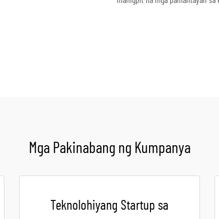
mahigpit na mga pamantayan sa k
Kumuha ng Quote
Mga Pakinabang ng Kumpanya
Teknolohiyang Startup sa