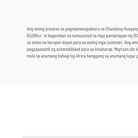
ng Telecom
Ang aming proseso sa pagmamanupaktura sa Shandong Huayang Ju
62,000㎡ at kagamitan na sumusunod sa mga pamantayan ng ISO 90
sa antas na karapat-dapat para sa aming mga customer. Ang ami
pagpapanatili ng sustenibilidad para sa hinaharap. Mayroon di
mula sa anumang bahagi ng Africa hanggang sa anumang lugar pa