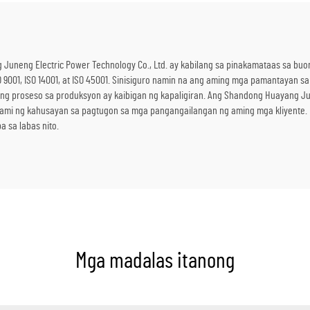
neng Electric Power Technology Co., Ltd. ay kabilang sa pinakamataas sa buo
01, ISO 14001, at ISO 45001. Sinisiguro namin na ang aming mga pamantayan sa
ng proseso sa produksyon ay kaibigan ng kapaligiran. Ang Shandong Huayang Jun
n kami ng kahusayan sa pagtugon sa mga pangangailangan ng aming mga kliyente
 sa labas nito.
Mga madalas itanong