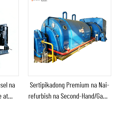
sel na
Sertipikadong Premium na Nai-
e at
refurbish na Second-Hand/Gamit
g Ulan
na Steam Turbine Generator
a
kasama ang Boiler para sa Pag-
ensiya
convert ng Thermal Energy sa