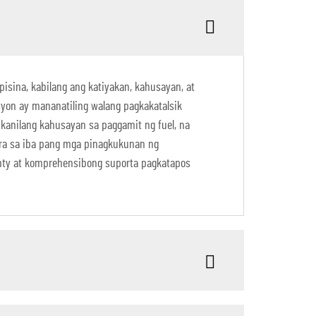
isina, kabilang ang katiyakan, kahusayan, at
syon ay mananatiling walang pagkakatalsik
 kanilang kahusayan sa paggamit ng fuel, na
ara sa iba pang mga pinagkukunan ng
anty at komprehensibong suporta pagkatapos