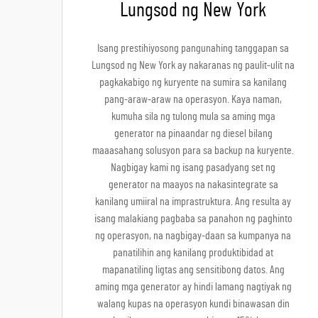
Lungsod ng New York
Isang prestihiyosong pangunahing tanggapan sa
Lungsod ng New York ay nakaranas ng paulit-ulit na
pagkakabigo ng kuryente na sumira sa kanilang
pang-araw-araw na operasyon. Kaya naman,
kumuha sila ng tulong mula sa aming mga
generator na pinaandar ng diesel bilang
maaasahang solusyon para sa backup na kuryente.
Nagbigay kami ng isang pasadyang set ng
generator na maayos na nakasintegrate sa
kanilang umiiral na imprastruktura. Ang resulta ay
isang malakiang pagbaba sa panahon ng paghinto
ng operasyon, na nagbigay-daan sa kumpanya na
panatilihin ang kanilang produktibidad at
mapanatiling ligtas ang sensitibong datos. Ang
aming mga generator ay hindi lamang nagtiyak ng
walang kupas na operasyon kundi binawasan din