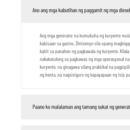
Ano ang mga kabutihan ng paggamit ng mga diesel 
Ang mga generator na kumukuha ng kuryente mula s
kabisaan sa gastos. Dinisenyo sila upang magbiga
kahit sa panahon ng pagkawala ng kuryente. Kilala
nakakatulong sa pagbawas ng mga operasyonal na 
kuryente, na ginagawa silang praktikal na pagpip
ng benta, na nagsisiguro ng kapayapaan ng isip pa
Paano ko malalaman ang tamang sukat ng generator