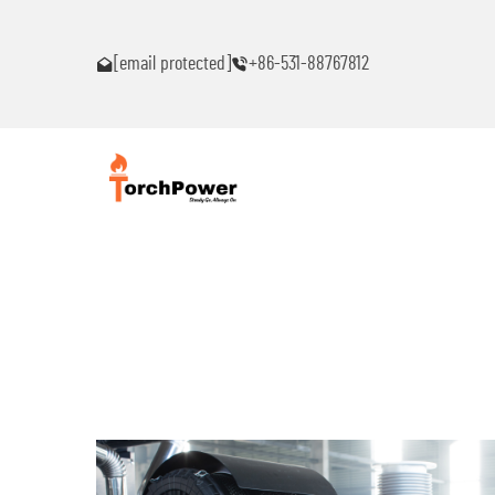
akaranas ng
Makipag-ugnayan sa akin agad kung ikaw ay makakaranas n
anumang problema!
[email protected]
+86-531-88767812