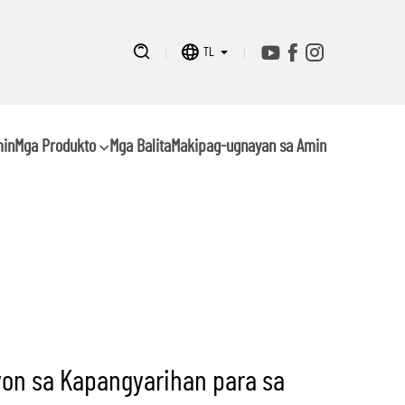
TL
min
Mga Produkto
Mga Balita
Makipag-ugnayan sa Amin
on sa Kapangyarihan para sa