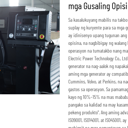
mga Gusaling Opis
Sa kasalukuyang mabilis na takb
suplay ng kuryente para sa mga g
ay idinisenyo upang tugunan ang 
opisina, na nagbibigay ng walang
operasyon na tumatakbo nang ma
Electric Power Technology Co., 
generator na nag-aalok ng napak
aming mga generator ay compatib
Cummins, Volvo, at Perkins, na 
gastos sa operasyon. Sa pamamag
kayo ng 10%–15% na mas mababan
pangako sa kalidad na may kasam
pekeng produkto". Ang aming adva
ISO9001, ISO14001, at ISO45001, 