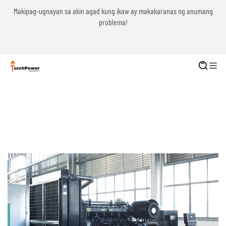
g
Makipag-ugnayan sa akin agad kung ikaw ay makakaranas ng anumang
problema!