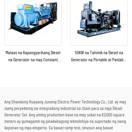
Mataas na Kapangyarihang Diesel
50KW na Tahimik na Diesel na
na Generator na may Constant
Generator na Portable at Panlabas
Power na Solusyon para sa
na Tinitiis ang Ulan para sa
Mining/Produksyon sa Pabrika at
Panlabas na Konstruksyon at
Industriyal na Paggamit
Emerhensiya
Ang Shandong Huayang Juneng Electric Power Technology Co., Ltd. ay may
isang perpektong na-integradong industrial na chain para sa mga Diesel
Generator Set. Ang aming production base na may sukat na 62,000 square
meters ay gumagamit ng pinakabagong teknolohiya na suportado ng isang
koponan ng mga eksperto. Sa bawat ramp test, sinusuri ang bawat