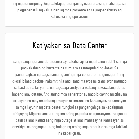
ng mga emergency. Ang pakikipagtulungan ay napatunayang mahalaga sa
pagpapanatili ng kalusugan ng mga pasyente at sa pagpapahusay ng
kahusayan ng operasyon.
Katiyakan sa Data Center
Isang nangungunang data center ay nakaharap sa mga hamon dahil sa mga
pagkakabigo ng kuryente na sumisira sa integridad ng datos. Sa
pamamagitan ng pagsasama ng aming mga generator na gumagamit ng
diesel bilang backup, nakamit nila ang isang maayos na transisyon patungo
sa backup na kuryente, na nag-aagarantiya na walang nawawalang datos
habang may outage. Ang aming mga generator ay nagbibigay ng matibay na
solusyon na may mababang emisyon at mataas na kahusayan, na umaayon
sa mga layunin ng data center tungkol sa pangangalaga sa kapaligiran.
Ibinigay ng kliyente ang ulat ng malaking pagbaba sa operasyonal na gastos
dahil sa mas kaunti nang mga outage at mas mahusay na kahusayan sa
enerhiya, na nagpapakita ng halaga ng aming mga produkto sa mga kritikal
na kapaligiran.