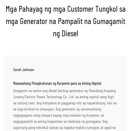
Mga Pahayag ng mga Customer Tungkol sa
mga Generator na Pampalit na Gumagamit
ng Diesel
Sarah Johnson
Maaasahang Pinagkukunan ng Kuryente para sa Aming Ospital
Ginagamit na namin ang diesel backup generator ng Shandong Huayang
Juneng Electric Power Technology Co., Ltd. sa aming ospital nang higit
sa tatlong taon. Ang katiyakan at pagganap nito ay napakahusay, lalo na
sa mga kritikal na sitwasyon. Ang generator ay awtomatikong
nagpapagana nang maayos kapag may kawalan ng kuryente, na
nagpapanatili sa aming kagamitan sa medisina na gumagana. Ang
suportang pang-teknikal naman ay napaka-mabilis tumugon, at agad na