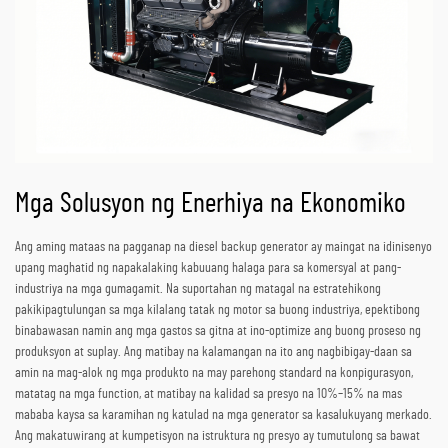
Mga Solusyon ng Enerhiya na Ekonomiko
Ang aming mataas na pagganap na diesel backup generator ay maingat na idinisenyo
upang maghatid ng napakalaking kabuuang halaga para sa komersyal at pang-
industriya na mga gumagamit. Na suportahan ng matagal na estratehikong
pakikipagtulungan sa mga kilalang tatak ng motor sa buong industriya, epektibong
binabawasan namin ang mga gastos sa gitna at ino-optimize ang buong proseso ng
produksyon at suplay. Ang matibay na kalamangan na ito ang nagbibigay-daan sa
amin na mag-alok ng mga produkto na may parehong standard na konpigurasyon,
matatag na mga function, at matibay na kalidad sa presyo na 10%–15% na mas
mababa kaysa sa karamihan ng katulad na mga generator sa kasalukuyang merkado.
Ang makatuwirang at kumpetisyon na istruktura ng presyo ay tumutulong sa bawat