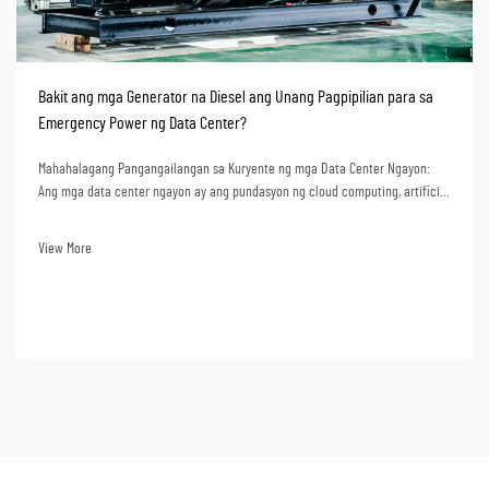
Bakit ang mga Generator na Diesel ang Unang Pagpipilian para sa
Emergency Power ng Data Center?
Mahahalagang Pangangailangan sa Kuryente ng mga Data Center Ngayon:
Ang mga data center ngayon ay ang pundasyon ng cloud computing, artificial
intelligence, online banking, at operasyon ng negosyo sa datos. Ang kawalan
ng kuryente ay maaaring magdulot ng malaking pagkaantala sa operasyon,
View More
pagkawala ng datos...