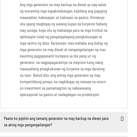
Ang mga generator na may backup na diesel ay nag-aalok
ng maraming mga kapakinabangan, kabilang ang pagiging
maaasahan, kahusayan, at kabisaan sa gastos. Dinisenyo
sila upang magbigay ng walang kupas na kuryente habang
may outage, kaya sila ay mahalaga para sa mga kritikal na
aplikasyon tulad ng pangangalagang pangkalusugan at
mga sentro ng data. Karaniwan, mas mahaba ang buhay ng
mga generator na may diesel at nangangailangan ng mas
kaunting pagpapanatili kumpara sa iba pang uri ng
generator, na nagpapagarantiya na mayroon kang isang
maaasahang pinagkukunan ng kuryente sa mga darating
na taon. Bukod dito, ang aming mga generator ay may
kompetitibong presyo, na nagbibigay ng mataas na return
on investment sa pamamagitan ng nabawasang
operasyonal na gastos at nadagdagan na produksyon.
Paano ko pipiliin ang tamang generator na may backup na diesel para
sa aking mga pangangailangan?