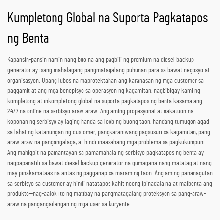
Kumpletong Global na Suporta Pagkatapos
ng Benta
Kapansin-pansin namin nang buo na ang pagbili ng premium na diesel backup
generator ay isang mahalagang pangmatagalang puhunan para sa bawat negosyo at
organisasyon. Upang lubos na maprotektahan ang karanasan ng mga customer sa
paggamit at ang mga benepisyo sa operasyon ng kagamitan, nagbibigay kami ng
kompletong at inkompletong global na suporta pagkatapos ng benta kasama ang
24/7 na online na serbisyo araw-araw. Ang aming propesyonal at nakatuon na
koponan ng serbisyo ay laging handa sa loob ng buong taon, handang tumugon agad
sa lahat ng katanungan ng customer, pangkaraniwang pagsusuri sa kagamitan, pang-
araw-araw na pangangalaga, at hindi inaasahang mga problema sa pagkukumpuni.
Ang mahigpit na pamantayan sa pamamahala ng serbisyo pagkatapos ng benta ay
nagpapanatili sa bawat diesel backup generator na gumagana nang matatag at nang
may pinakamataas na antas ng pagganap sa maraming taon. Ang aming pananagutan
sa serbisyo sa customer ay hindi natatapos kahit noong ipinadala na at maibenta ang
produkto—nag-aalok ito ng matibay na pangmatagalang proteksyon sa pang-araw-
araw na pangangailangan ng mga user sa kuryente.