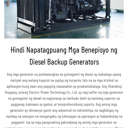
Hindi Napatagpuang Mga Benepisyo ng
Diesel Backup Generators
Ang mga generator na pambalangkas na gumagamit ng diesel ay mahalaga upang
matiyak ang walang kaputol na suplay ng kuryente, lalo na sa mga kritikal na
aplikasyon kung saan ang pagiging maaasahan ay pinakamahalaga. Ang Shandong
Huayang Juneng Electric Power Technology Co., Ltd. ay nag-ooffer ng mga generator
na gumagamit ng diesel na nagtatangi sa merkado dahil sa kanilang superior na
pagganap, kabisaan sa gastos, at komprehensibong suporta. Ang aming mga
generator ay idinisenyo gamit ang advanced na teknolohiya, na nagbibigay ng
matibay na solusyon na nangangako ng kahusayan sa operasyon at habambuhay na
paggamit. Isa sa mga pangunahing pakinabang ng aming mga generator na