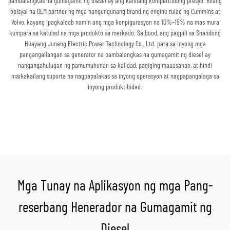
pambalangkas na gumagamit ng diesel ay ang kanilang kompetitibong presyo. Bilang
opisyal na OEM partner ng mga nangungunang brand ng engine tulad ng Cummins at
Volvo, kayang ipagkaloob namin ang mga konpigurasyon na 10%–15% na mas mura
kumpara sa katulad na mga produkto sa merkado. Sa buod, ang pagpili sa Shandong
Huayang Juneng Electric Power Technology Co., Ltd. para sa inyong mga
pangangailangan sa generator na pambalangkas na gumagamit ng diesel ay
nangangahulugan ng pamumuhunan sa kalidad, pagiging maaasahan, at hindi
maikakailang suporta na nagpapalakas sa inyong operasyon at nagpapangalaga sa
inyong produktibidad.
Kumuha ng Quote
Mga Tunay na Aplikasyon ng mga Pang-
reserbang Henerador na Gumagamit ng
Diesel