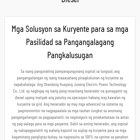
Mga Solusyon sa Kuryente para sa mga
Pasilidad sa Pangangalagang
Pangkalusugan
Sa isang pangunahing pampangungunang ospital sa lungsod, ang
pangangailangan ng isang maaasahang pinagkukunan ng kuryente ay
napakahalaga. Ang Shandong Huayang Juneng Electric Power Technology
Co., Ltd. ay nagbigay ng isang pang-reserbang henerador na gumagamit ng
diesel upang matiyak ang patuloy na operasyon habang may kawalan ng
kuryente sa grid. Ang henerador ay may mga advanced na sistema ng
pagmomonitor na nagpapaalala sa mga tauhan tungkol sa anumang
pangangailangan sa pagpapanatili, na nagsisiguro ng pinakamataas na antas
ng pag-aalaga para sa mga pasyente. Dahil sa aming henerador, ang ospital
ay nakapagpanatili ng walang kaputol na suplay ng kuryente para sa mga
kagamitang pangligtas-buhay, na nagresulta sa 100% na uptime sa panahon