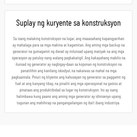
Suplay ng kuryente sa konstruksyon
Sa isang malaking konstruksyon na lugar, ang maaasahang kapangyarihan
ay mahalaga para sa mga makina at kagamitan. Ang aming mga backup na
generator na gumagamit ng diesel ay inilunsad upang matiyak na ang mga
operasyon ay patuloy nang walang pagkakatigil. Ang kakayahang mabilis na
ilunsad ng generator ay nagbigay-daan sa koponan ng konstruksyon na
panatilihin ang kanilang iskedyul, na nakaiwas sa mahal na mga
pagkaantala. Pinuri ng kliyente ang kahusayan ng generator sa paggamit ng
fuel at ang kanyang tibay, na pinaliit ang mga operasyonal na gastos at
pinataas ang produktibidad sa lugar ng konstruksyon. Ito ay isang
halimbawa kung paano ang aming mga generator ay idinisenyo upang
tugunan ang mahihirap na pangangailangan ng iba't ibang industriya.