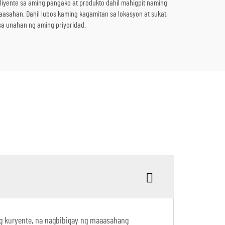
kliyente sa aming pangako at produkto dahil mahigpit naming
asahan. Dahil lubos kaming kagamitan sa lokasyon at sukat,
sa unahan ng aming priyoridad.
g kuryente, na nagbibigay ng maaasahang