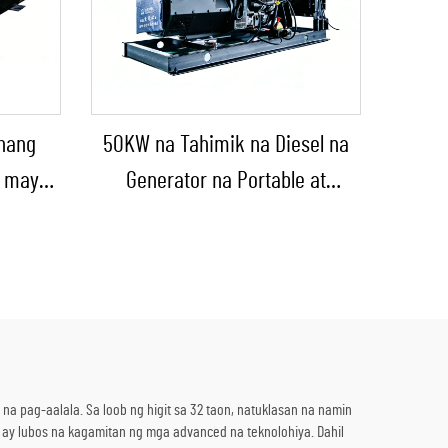
hang
50KW na Tahimik na Diesel na
a may
Generator na Portable at
usyon
Panlabas na Tinitiis ang Ulan
yon sa
para sa Panlabas na
l na
Konstruksyon at Emerhensiya
 pag-aalala. Sa loob ng higit sa 32 taon, natuklasan na namin
y lubos na kagamitan ng mga advanced na teknolohiya. Dahil