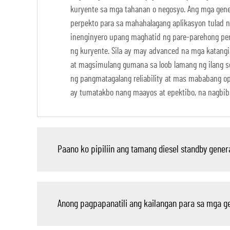
kuryente sa mga tahanan o negosyo. Ang mga genera
perpekto para sa mahahalagang aplikasyon tulad n
inenginyero upang maghatid ng pare-parehong per
ng kuryente. Sila ay may advanced na mga katang
at magsimulang gumana sa loob lamang ng ilang se
ng pangmatagalang reliability at mas mababang ope
ay tumatakbo nang maayos at epektibo, na nagbibi
Paano ko pipiliin ang tamang diesel standby gene
Anong pagpapanatili ang kailangan para sa mga g