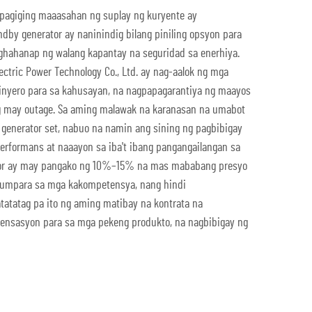
 pagiging maaasahan ng suplay ng kuryente ay
dby generator ay naninindig bilang piniling opsyon para
ghahanap ng walang kapantay na seguridad sa enerhiya.
tric Power Technology Co., Ltd. ay nag-aalok ng mga
hinyero para sa kahusayan, na nagpapagarantiya ng maayos
g may outage. Sa aming malawak na karanasan na umabot
l generator set, nabuo na namin ang sining ng pagbibigay
rformans at naaayon sa iba't ibang pangangailangan sa
tor ay may pangako ng 10%–15% na mas mababang presyo
kumpara sa mga kakompetensya, nang hindi
tatatag pa ito ng aming matibay na kontrata na
ensasyon para sa mga pekeng produkto, na nagbibigay ng