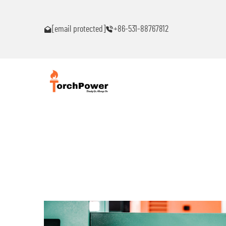
akaranas ng
Makipag-ugnayan sa akin agad kung ikaw ay makakaranas n
anumang problema!
[email protected]
+86-531-88767812