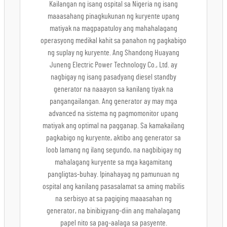
Kailangan ng isang ospital sa Nigeria ng isang
maaasahang pinagkukunan ng kuryente upang
matiyak na magpapatuloy ang mahahalagang
operasyong medikal kahit sa panahon ng pagkabigo
ng suplay ng kuryente. Ang Shandong Huayang
Juneng Electric Power Technology Co., Ltd. ay
nagbigay ng isang pasadyang diesel standby
generator na naaayon sa kanilang tiyak na
pangangailangan. Ang generator ay may mga
advanced na sistema ng pagmomonitor upang
matiyak ang optimal na pagganap. Sa kamakailang
pagkabigo ng kuryente, aktibo ang generator sa
loob lamang ng ilang segundo, na nagbibigay ng
mahalagang kuryente sa mga kagamitang
pangligtas-buhay. Ipinahayag ng pamunuan ng
ospital ang kanilang pasasalamat sa aming mabilis
na serbisyo at sa pagiging maaasahan ng
generator, na binibigyang-diin ang mahalagang
papel nito sa pag-aalaga sa pasyente.