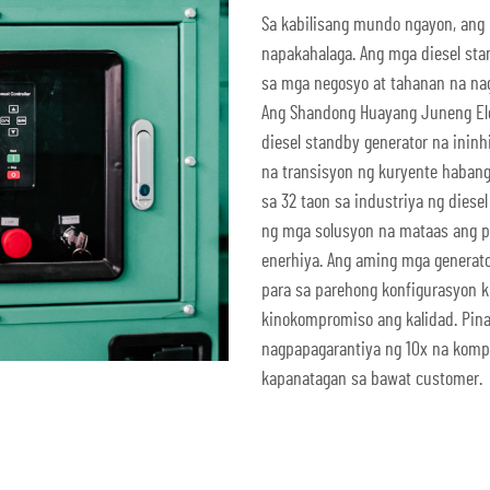
Sa kabilisang mundo ngayon, ang
napakahalaga. Ang mga diesel stan
sa mga negosyo at tahanan na na
Ang Shandong Huayang Juneng Elec
diesel standby generator na inin
na transisyon ng kuryente haban
sa 32 taon sa industriya ng diese
ng mga solusyon na mataas ang pe
enerhiya. Ang aming mga genera
para sa parehong konfigurasyon 
kinokompromiso ang kalidad. Pina
nagpapagarantiya ng 10x na komp
kapanatagan sa bawat customer.
Kumuha ng Quote