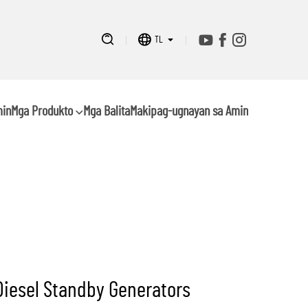
TL
min
Mga Produkto
Mga Balita
Makipag-ugnayan sa Amin
iesel Standby Generators