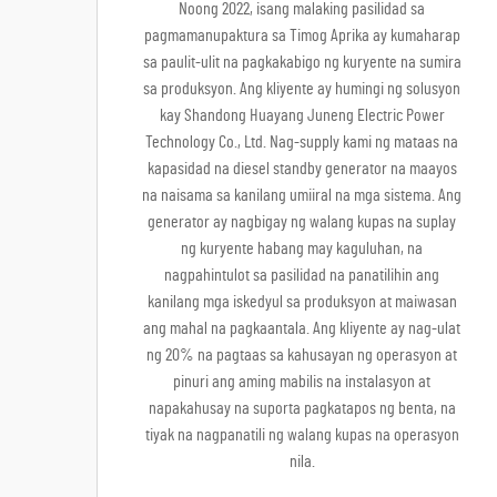
Noong 2022, isang malaking pasilidad sa
pagmamanupaktura sa Timog Aprika ay kumaharap
sa paulit-ulit na pagkakabigo ng kuryente na sumira
sa produksyon. Ang kliyente ay humingi ng solusyon
kay Shandong Huayang Juneng Electric Power
Technology Co., Ltd. Nag-supply kami ng mataas na
kapasidad na diesel standby generator na maayos
na naisama sa kanilang umiiral na mga sistema. Ang
generator ay nagbigay ng walang kupas na suplay
ng kuryente habang may kaguluhan, na
nagpahintulot sa pasilidad na panatilihin ang
kanilang mga iskedyul sa produksyon at maiwasan
ang mahal na pagkaantala. Ang kliyente ay nag-ulat
ng 20% na pagtaas sa kahusayan ng operasyon at
pinuri ang aming mabilis na instalasyon at
napakahusay na suporta pagkatapos ng benta, na
tiyak na nagpanatili ng walang kupas na operasyon
nila.