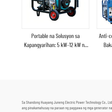
Portable na Solusyon sa
Anti-c
Kapangyarihan: 5 kW–12 kW na
Baka
Diesel na Generator para sa
Gener
Bahay/Tindahan/Konstruksyon/Backup
Sup
sa Emergency
Sa Shandong Huayang Juneng Electric Power Technology Co., Ltd.
ang pinakamahusay na paraan ng paggawa ng mga generator na m