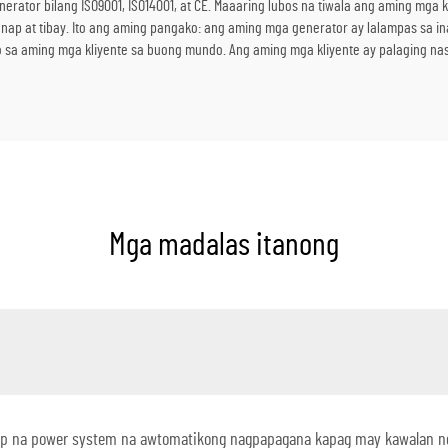
erator bilang ISO9001, ISO14001, at CE. Maaaring lubos na tiwala ang aming mga 
p at tibay. Ito ang aming pangako: ang aming mga generator ay lalampas sa ina
o sa aming mga kliyente sa buong mundo. Ang aming mga kliyente ay palaging na
Mga madalas itanong
ckup na power system na awtomatikong nagpapagana kapag may kawalan n