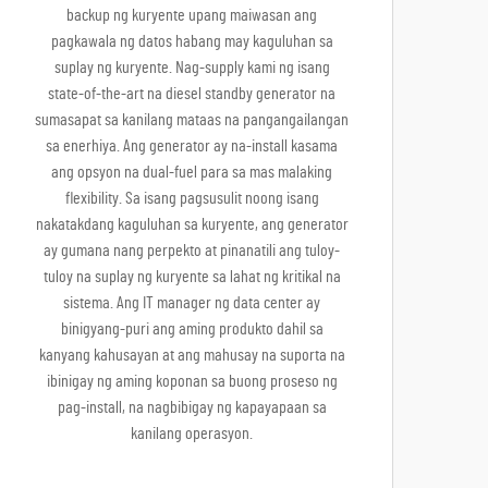
backup ng kuryente upang maiwasan ang
pagkawala ng datos habang may kaguluhan sa
suplay ng kuryente. Nag-supply kami ng isang
state-of-the-art na diesel standby generator na
sumasapat sa kanilang mataas na pangangailangan
sa enerhiya. Ang generator ay na-install kasama
ang opsyon na dual-fuel para sa mas malaking
flexibility. Sa isang pagsusulit noong isang
nakatakdang kaguluhan sa kuryente, ang generator
ay gumana nang perpekto at pinanatili ang tuloy-
tuloy na suplay ng kuryente sa lahat ng kritikal na
sistema. Ang IT manager ng data center ay
binigyang-puri ang aming produkto dahil sa
kanyang kahusayan at ang mahusay na suporta na
ibinigay ng aming koponan sa buong proseso ng
pag-install, na nagbibigay ng kapayapaan sa
kanilang operasyon.