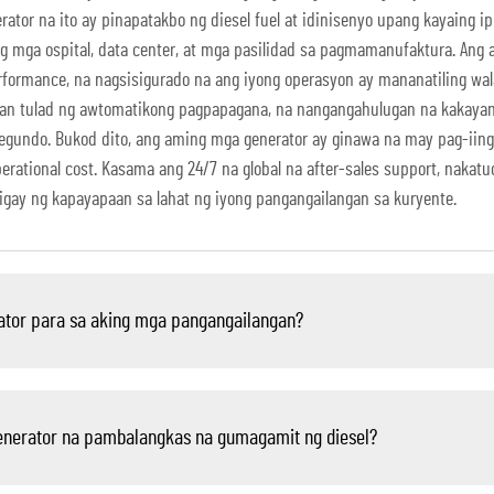
tor na ito ay pinapatakbo ng diesel fuel at idinisenyo upang kayaing ipr
g mga ospital, data center, at mga pasilidad sa pagmamanufaktura. Ang 
formance, na nagsisigurado na ang iyong operasyon ay mananatiling wa
ian tulad ng awtomatikong pagpapagana, na nangangahulugan na kakayan
gundo. Bukod dito, ang aming mga generator ay ginawa na may pag-iinga
rational cost. Kasama ang 24/7 na global na after-sales support, nakatu
gay ng kapayapaan sa lahat ng iyong pangangailangan sa kuryente.
rator para sa aking mga pangangailangan?
enerator na pambalangkas na gumagamit ng diesel?