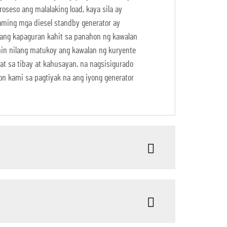
oseso ang malalaking load, kaya sila ay
aming mga diesel standby generator ay
lang kapaguran kahit sa panahon ng kawalan
in nilang matukoy ang kawalan ng kuryente
t sa tibay at kahusayan, na nagsisigurado
on kami sa pagtiyak na ang iyong generator