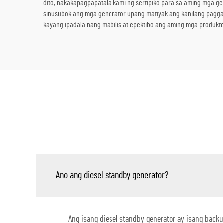
dito, nakakapagpapatala kami ng sertipiko para sa aming mga gen
sinusubok ang mga generator upang matiyak ang kanilang paggana
kayang ipadala nang mabilis at epektibo ang aming mga produkt
Ano ang diesel standby generator?
Ang isang diesel standby generator ay isang ba