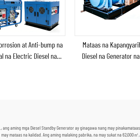
orrosion at Anti-bump na
Mataas na Kapangyari
l na Electric Diesel na
Diesel na Generator n
ator para sa Backup na
Constant Power na Sol
lay ng Kapangyarihan
para sa Mining/Produks
Pabrika at Industriya
Paggamit
, ang aming mga Diesel Standby Generator ay ginagawa nang may pinakamataas na
ay mataas na kalidad. Ang aming malaking pabrika, na may sukat na 62,000㎡, a