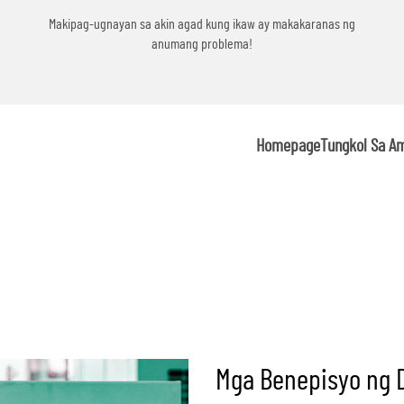
g
Makipag-ugnayan sa akin agad kung ikaw ay makakaranas ng
anumang problema!
Homepage
Tungkol Sa A
Mga Benepisyo ng D