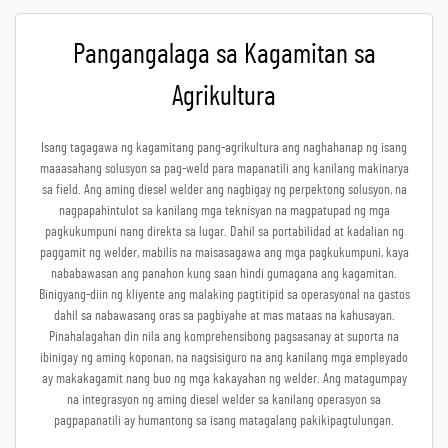
Pangangalaga sa Kagamitan sa
Agrikultura
Isang tagagawa ng kagamitang pang-agrikultura ang naghahanap ng isang
maaasahang solusyon sa pag-weld para mapanatili ang kanilang makinarya
sa field. Ang aming diesel welder ang nagbigay ng perpektong solusyon, na
nagpapahintulot sa kanilang mga teknisyan na magpatupad ng mga
pagkukumpuni nang direkta sa lugar. Dahil sa portabilidad at kadalian ng
paggamit ng welder, mabilis na maisasagawa ang mga pagkukumpuni, kaya
nababawasan ang panahon kung saan hindi gumagana ang kagamitan.
Binigyang-diin ng kliyente ang malaking pagtitipid sa operasyonal na gastos
dahil sa nabawasang oras sa pagbiyahe at mas mataas na kahusayan.
Pinahalagahan din nila ang komprehensibong pagsasanay at suporta na
ibinigay ng aming koponan, na nagsisiguro na ang kanilang mga empleyado
ay makakagamit nang buo ng mga kakayahan ng welder. Ang matagumpay
na integrasyon ng aming diesel welder sa kanilang operasyon sa
pagpapanatili ay humantong sa isang matagalang pakikipagtulungan.