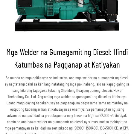
Mga Welder na Gumagamit ng Diesel: Hindi
Katumbas na Pagganap at Katiyakan
Sa mundo ng mga aplikasyon sa industriya, ang mga welder na gumagamit ng diesel
ay nagtatangi dahil sa kanilang natatanging mga pakinabang, lalo na kapag galing sa
isang kilalang tagagawa tulad ng Shandong Huayang Juneng Electric Power
Technology Co., Ltd. Ang aming mga welder na gumagamit ng diesel ay idinisenyo
upang magbigay ng napakahusay na pagganap, na pagsasama-sama ng matibay na
output ng kapangyarihan at kahusayan sa enerhiya. Sa pamamagitan ng isang
advanced na pasilidad sa produksyon na may lawak na higit sa 62,000㎡, tinitiyak
namin na ang bawat welder na gumagamit ng diesel ay sumusunod sa mahigpit na
mga pamantayan sa kalidad, na sertipikado ng ISO9001, ISO14001, ISO45001, CE, at EPA.