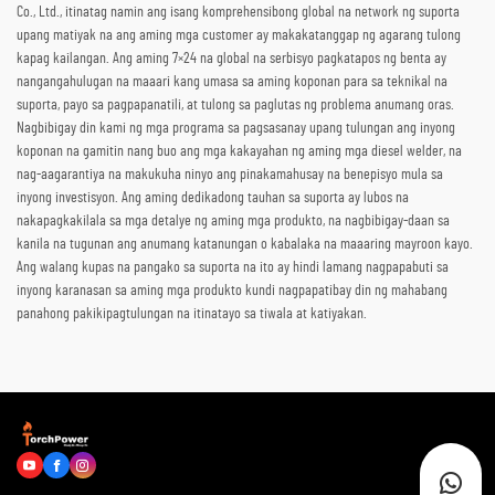
Co., Ltd., itinatag namin ang isang komprehensibong global na network ng suporta
upang matiyak na ang aming mga customer ay makakatanggap ng agarang tulong
kapag kailangan. Ang aming 7×24 na global na serbisyo pagkatapos ng benta ay
nangangahulugan na maaari kang umasa sa aming koponan para sa teknikal na
suporta, payo sa pagpapanatili, at tulong sa paglutas ng problema anumang oras.
Nagbibigay din kami ng mga programa sa pagsasanay upang tulungan ang inyong
koponan na gamitin nang buo ang mga kakayahan ng aming mga diesel welder, na
nag-aagarantiya na makukuha ninyo ang pinakamahusay na benepisyo mula sa
inyong investisyon. Ang aming dedikadong tauhan sa suporta ay lubos na
nakapagkakilala sa mga detalye ng aming mga produkto, na nagbibigay-daan sa
kanila na tugunan ang anumang katanungan o kabalaka na maaaring mayroon kayo.
Ang walang kupas na pangako sa suporta na ito ay hindi lamang nagpapabuti sa
inyong karanasan sa aming mga produkto kundi nagpapatibay din ng mahabang
panahong pakikipagtulungan na itinatayo sa tiwala at katiyakan.