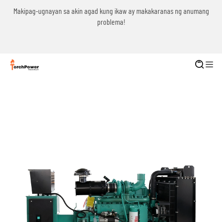
g
Makipag-ugnayan sa akin agad kung ikaw ay makakaranas ng anumang
problema!