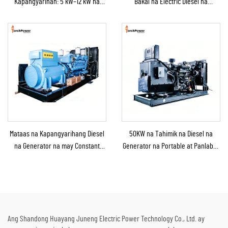
Kapangyarihan: 5 kW–12 kW na
Bakal na Electric Diesel na
Diesel na Generator para sa
Generator para sa Backup na
Bahay/Tindahan/Konstruksyon/Backup
Suplay ng Kapangyarihan
sa Emergency
Mataas na Kapangyarihang Diesel
50KW na Tahimik na Diesel na
na Generator na may Constant
Generator na Portable at Panlabas
Power na Solusyon para sa
na Tinitiis ang Ulan para sa
Mining/Produksyon sa Pabrika at
Panlabas na Konstruksyon at
Industriyal na Paggamit
Emerhensiya
Ang Shandong Huayang Juneng Electric Power Technology Co., Ltd. ay