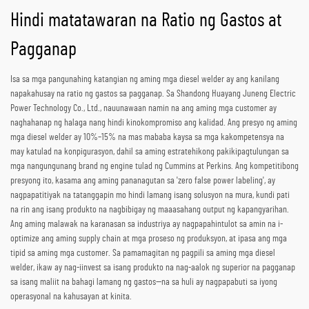
Hindi matatawaran na Ratio ng Gastos at
Pagganap
Isa sa mga pangunahing katangian ng aming mga diesel welder ay ang kanilang
napakahusay na ratio ng gastos sa pagganap. Sa Shandong Huayang Juneng Electric
Power Technology Co., Ltd., nauunawaan namin na ang aming mga customer ay
naghahanap ng halaga nang hindi kinokompromiso ang kalidad. Ang presyo ng aming
mga diesel welder ay 10%–15% na mas mababa kaysa sa mga kakompetensya na
may katulad na konpigurasyon, dahil sa aming estratehikong pakikipagtulungan sa
mga nangungunang brand ng engine tulad ng Cummins at Perkins. Ang kompetitibong
presyong ito, kasama ang aming pananagutan sa 'zero false power labeling', ay
nagpapatitiyak na tatanggapin mo hindi lamang isang solusyon na mura, kundi pati
na rin ang isang produkto na nagbibigay ng maaasahang output ng kapangyarihan.
Ang aming malawak na karanasan sa industriya ay nagpapahintulot sa amin na i-
optimize ang aming supply chain at mga proseso ng produksyon, at ipasa ang mga
tipid sa aming mga customer. Sa pamamagitan ng pagpili sa aming mga diesel
welder, ikaw ay nag-iinvest sa isang produkto na nag-aalok ng superior na pagganap
sa isang maliit na bahagi lamang ng gastos—na sa huli ay nagpapabuti sa iyong
operasyonal na kahusayan at kinita.