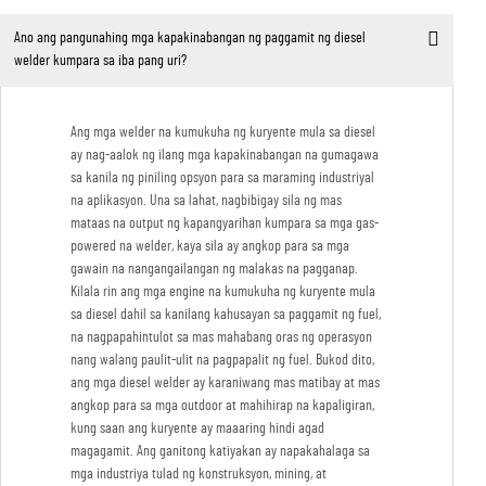
Ano ang pangunahing mga kapakinabangan ng paggamit ng diesel
welder kumpara sa iba pang uri?
Ang mga welder na kumukuha ng kuryente mula sa diesel
ay nag-aalok ng ilang mga kapakinabangan na gumagawa
sa kanila ng piniling opsyon para sa maraming industriyal
na aplikasyon. Una sa lahat, nagbibigay sila ng mas
mataas na output ng kapangyarihan kumpara sa mga gas-
powered na welder, kaya sila ay angkop para sa mga
gawain na nangangailangan ng malakas na pagganap.
Kilala rin ang mga engine na kumukuha ng kuryente mula
sa diesel dahil sa kanilang kahusayan sa paggamit ng fuel,
na nagpapahintulot sa mas mahabang oras ng operasyon
nang walang paulit-ulit na pagpapalit ng fuel. Bukod dito,
ang mga diesel welder ay karaniwang mas matibay at mas
angkop para sa mga outdoor at mahihirap na kapaligiran,
kung saan ang kuryente ay maaaring hindi agad
magagamit. Ang ganitong katiyakan ay napakahalaga sa
mga industriya tulad ng konstruksyon, mining, at