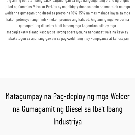
Ang aming estratehikong pakikipagtulungan sa mga nangungunang brand ng engine
tulad ng Cummins, Volvo, at Perkins ay nagbibigay-daan sa amin na mag-alok ng mga
welder na gumagamit ng diesel sa presyo na 10%–15% na mas mababa kaysa sa mga
kakompetensya nang hindi kinokompromiso ang kalidad. Ang aming mga welder na
gumagamit ng diesel ay hindi lamang mga kagamitan; sila ay mga
mapagkakatiwalaang kasosyo sa inyong operasyon, na nangangatiwala na kayo ay
makakatugon sa anumang gawain sa pag-weld nang may kumpiyansa at kahusayan.
Kumuha ng Quote
Matagumpay na Pag-deploy ng mga Welder
na Gumagamit ng Diesel sa Iba't Ibang
Industriya