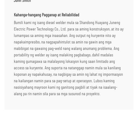
John Smith
Kahanga-hangang Pagganap at Reliabilidad
Bumili kami ng isang diesel welder mula sa Shandong Huayang Juneng
Electric Power Technology Co., Ltd. para sa aming konstruksyon, at ito ay
lumampas sa aming mga inaasahan. Ang output ng kuryente nito ay
napakaimpresibo, na nagpapahintulot sa amin na gawin ang mga
mabibigat na gawaing pag-weld nang walang anumang problema. Ang
portability ng welder ay isang malaking pagbabago, dahil madalas
kaming gumagawa sa malalayong lokasyon kung saan limitado ang
access sa kuryente. Ang suporta na natanggap namin mula sa kanilang
koponan ay napakahusay, na nagbigay sa amin ng lahat ng impormasyon
na kailangan namin para sa pag-setup at operasyon. Lubos kaming
nasisiyahang mayroon kami ng ganitong pagbili at tiyak na isaalang-
alang pa rin namin sila para sa mga susunod na proyekto.