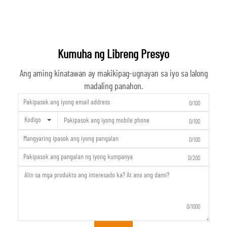
Kumuha ng Libreng Presyo
Ang aming kinatawan ay makikipag-ugnayan sa iyo sa lalong
madaling panahon.
0/100
Kodigo
0/100
0/100
0/200
0/1000