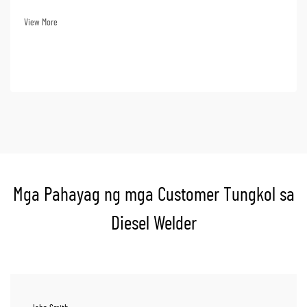
intelligence, online banking, at operasyon ng negosyo sa datos. Ang kawalan
ng kuryente ay maaaring magdulot ng malaking pagkaantala sa operasyon,
View More
pagkawala ng datos...
Mga Pahayag ng mga Customer Tungkol sa
Diesel Welder