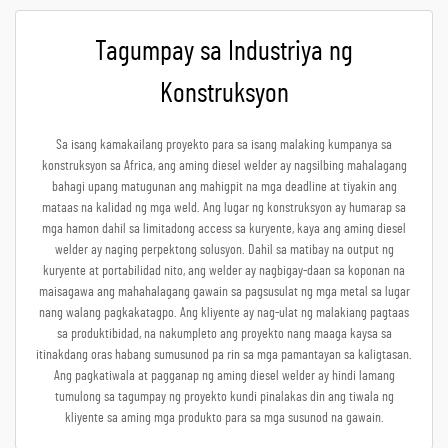
Tagumpay sa Industriya ng
Konstruksyon
Sa isang kamakailang proyekto para sa isang malaking kumpanya sa
konstruksyon sa Africa, ang aming diesel welder ay nagsilbing mahalagang
bahagi upang matugunan ang mahigpit na mga deadline at tiyakin ang
mataas na kalidad ng mga weld. Ang lugar ng konstruksyon ay humarap sa
mga hamon dahil sa limitadong access sa kuryente, kaya ang aming diesel
welder ay naging perpektong solusyon. Dahil sa matibay na output ng
kuryente at portabilidad nito, ang welder ay nagbigay-daan sa koponan na
maisagawa ang mahahalagang gawain sa pagsusulat ng mga metal sa lugar
nang walang pagkakatagpo. Ang kliyente ay nag-ulat ng malakiang pagtaas
sa produktibidad, na nakumpleto ang proyekto nang maaga kaysa sa
itinakdang oras habang sumusunod pa rin sa mga pamantayan sa kaligtasan.
Ang pagkatiwala at pagganap ng aming diesel welder ay hindi lamang
tumulong sa tagumpay ng proyekto kundi pinalakas din ang tiwala ng
kliyente sa aming mga produkto para sa mga susunod na gawain.