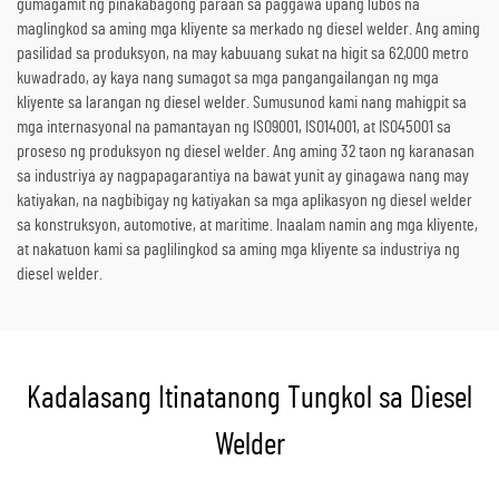
gumagamit ng pinakabagong paraan sa paggawa upang lubos na
maglingkod sa aming mga kliyente sa merkado ng diesel welder. Ang aming
pasilidad sa produksyon, na may kabuuang sukat na higit sa 62,000 metro
kuwadrado, ay kaya nang sumagot sa mga pangangailangan ng mga
kliyente sa larangan ng diesel welder. Sumusunod kami nang mahigpit sa
mga internasyonal na pamantayan ng ISO9001, ISO14001, at ISO45001 sa
proseso ng produksyon ng diesel welder. Ang aming 32 taon ng karanasan
sa industriya ay nagpapagarantiya na bawat yunit ay ginagawa nang may
katiyakan, na nagbibigay ng katiyakan sa mga aplikasyon ng diesel welder
sa konstruksyon, automotive, at maritime. Inaalam namin ang mga kliyente,
at nakatuon kami sa paglilingkod sa aming mga kliyente sa industriya ng
diesel welder.
Kadalasang Itinatanong Tungkol sa Diesel
Welder