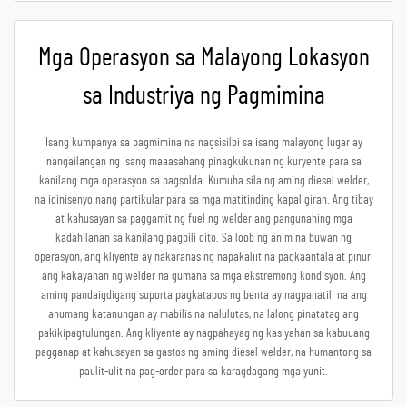
Mga Operasyon sa Malayong Lokasyon
sa Industriya ng Pagmimina
Isang kumpanya sa pagmimina na nagsisilbi sa isang malayong lugar ay
nangailangan ng isang maaasahang pinagkukunan ng kuryente para sa
kanilang mga operasyon sa pagsolda. Kumuha sila ng aming diesel welder,
na idinisenyo nang partikular para sa mga matitinding kapaligiran. Ang tibay
at kahusayan sa paggamit ng fuel ng welder ang pangunahing mga
kadahilanan sa kanilang pagpili dito. Sa loob ng anim na buwan ng
operasyon, ang kliyente ay nakaranas ng napakaliit na pagkaantala at pinuri
ang kakayahan ng welder na gumana sa mga ekstremong kondisyon. Ang
aming pandaigdigang suporta pagkatapos ng benta ay nagpanatili na ang
anumang katanungan ay mabilis na nalulutas, na lalong pinatatag ang
pakikipagtulungan. Ang kliyente ay nagpahayag ng kasiyahan sa kabuuang
pagganap at kahusayan sa gastos ng aming diesel welder, na humantong sa
paulit-ulit na pag-order para sa karagdagang mga yunit.