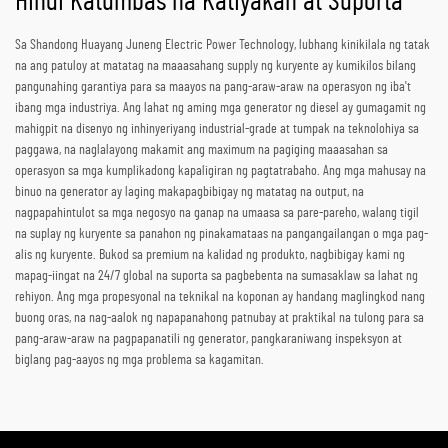
Hindi Katumbas na Katiyakan at Suporta
Sa Shandong Huayang Juneng Electric Power Technology, lubhang kinikilala ng tatak
na ang patuloy at matatag na maaasahang supply ng kuryente ay kumikilos bilang
pangunahing garantiya para sa maayos na pang-araw-araw na operasyon ng iba't
ibang mga industriya. Ang lahat ng aming mga generator ng diesel ay gumagamit ng
mahigpit na disenyo ng inhinyeriyang industrial-grade at tumpak na teknolohiya sa
paggawa, na naglalayong makamit ang maximum na pagiging maaasahan sa
operasyon sa mga kumplikadong kapaligiran ng pagtatrabaho. Ang mga mahusay na
binuo na generator ay laging makapagbibigay ng matatag na output, na
nagpapahintulot sa mga negosyo na ganap na umaasa sa pare-pareho, walang tigil
na suplay ng kuryente sa panahon ng pinakamataas na pangangailangan o mga pag-
alis ng kuryente. Bukod sa premium na kalidad ng produkto, nagbibigay kami ng
mapag-iingat na 24/7 global na suporta sa pagbebenta na sumasaklaw sa lahat ng
rehiyon. Ang mga propesyonal na teknikal na koponan ay handang maglingkod nang
buong oras, na nag-aalok ng napapanahong patnubay at praktikal na tulong para sa
pang-araw-araw na pagpapanatili ng generator, pangkaraniwang inspeksyon at
biglang pag-aayos ng mga problema sa kagamitan.