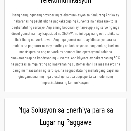
Telekomunikasyon
Isang nangungunang provider ng telekomunikasyon sa Kanlurang Aprika ay
nakaranas ng paulit-ulit na pagkakabigo ng kuryente na nakaaapekto sa
paghahatid ng serbisyo. Ang aming koponan ay nag-supply ng serye ng mga
diesel genset na may kapasidad na 250 kVA, na inilagay nang estratehiko sa
iba’t ibang network tower. Ang mga genset na ito ay idinisenyo para sa
mabilis na pag-start at may matibay na kahusayan sa paggamit ng fuel, na
nagsisiguro na ang network ay nananatiling operasyonal kahit sa
pinakamahirap na kondisyon ng kuryente. Ang kliyente ay nakaranas ng 30%
na pagtaas sa mga rating ng kasiyahan ng customer dahil sa mas maayos na
pagiging maaasahan ng serbisyo, na nagpapakita ng mahalagang papel na
ginagampanan ng mga diesel genset sa pagsuporta sa modernong
imprastraktura ng komunikasyon.
Mga Solusyon sa Enerhiya para sa
Lugar ng Paggawa