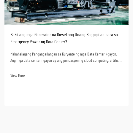
Bakit ang mga Generator na Diesel ang Unang Pagpipilian para sa
Emergency Power ng Data Center?
Mahahalagang Pangangailangan sa Kuryente ng mga Data Center Ngayon:
Ang mga data center ngayon ay ang pundasyon ng cloud computing, artificial
intelligence, online banking, at operasyon ng negosyo sa datos. Ang kawalan
ng kuryente ay maaaring magdulot ng malaking pagkaantala sa operasyon,
View More
pagkawala ng datos...