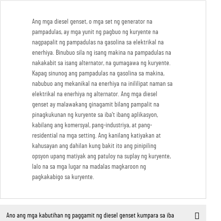
Ang mga diesel genset, o mga set ng generator na
pampadulas, ay mga yunit ng pagbuo ng kuryente na
nagpapalit ng pampadulas na gasolina sa elektrikal na
enerhiya. Binubuo sila ng isang makina na pampadulas na
nakakabit sa isang alternator, na gumagawa ng kuryente.
Kapag sinunog ang pampadulas na gasolina sa makina,
nabubuo ang mekanikal na enerhiya na inililipat naman sa
elektrikal na enerhiya ng alternator. Ang mga diesel
genset ay malawakang ginagamit bilang pampalit na
pinagkukunan ng kuryente sa iba’t ibang aplikasyon,
kabilang ang komersyal, pang-industriya, at pang-
residential na mga setting. Ang kanilang katiyakan at
kahusayan ang dahilan kung bakit ito ang pinipiling
opsyon upang matiyak ang patuloy na suplay ng kuryente,
lalo na sa mga lugar na madalas magkaroon ng
pagkakabigo sa kuryente.
Ano ang mga kabutihan ng paggamit ng diesel genset kumpara sa iba