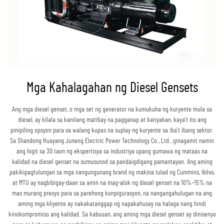
Mga Kahalagahan ng Diesel Gensets
Ang mga diesel genset, o mga set ng generator na kumukuha ng kuryente mula sa
diesel, ay kilala sa kanilang matibay na pagganap at katiyakan, kaya't ito ang
pinipiling opsyon para sa walang kupas na suplay ng kuryente sa iba't ibang sektor.
Sa Shandong Huayang Juneng Electric Power Technology Co., Ltd., ginagamit namin
ang higit sa 30 taon ng ekspertisya sa industriya upang gumawa ng mataas na
kalidad na diesel genset na sumusunod sa pandaigdigang pamantayan. Ang aming
pakikipagtulungan sa mga nangungunang brand ng makina tulad ng Cummins, Volvo,
at MTU ay nagbibigay-daan sa amin na mag-alok ng diesel genset na 10%–15% na
mas murang presyo para sa parehong konpigurasyon, na nangangahulugan na ang
aming mga kliyente ay nakakatanggap ng napakahusay na halaga nang hindi
kinokompromiso ang kalidad. Sa kabuuan, ang aming mga diesel genset ay dinisenyo