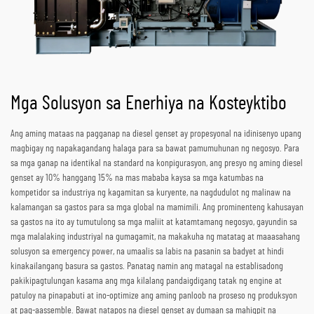
Mga Solusyon sa Enerhiya na Kosteyktibo
Ang aming mataas na pagganap na diesel genset ay propesyonal na idinisenyo upang
magbigay ng napakagandang halaga para sa bawat pamumuhunan ng negosyo. Para
sa mga ganap na identikal na standard na konpigurasyon, ang presyo ng aming diesel
genset ay 10% hanggang 15% na mas mababa kaysa sa mga katumbas na
kompetidor sa industriya ng kagamitan sa kuryente, na nagdudulot ng malinaw na
kalamangan sa gastos para sa mga global na mamimili. Ang prominenteng kahusayan
sa gastos na ito ay tumutulong sa mga maliit at katamtamang negosyo, gayundin sa
mga malalaking industriyal na gumagamit, na makakuha ng matatag at maaasahang
solusyon sa emergency power, na umaalis sa labis na pasanin sa badyet at hindi
kinakailangang basura sa gastos. Panatag namin ang matagal na establisadong
pakikipagtulungan kasama ang mga kilalang pandaigdigang tatak ng engine at
patuloy na pinapabuti at ino-optimize ang aming panloob na proseso ng produksyon
at pag-aassemble. Bawat natapos na diesel genset ay dumaan sa mahigpit na