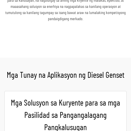
para sa kahusayan, na nagbibigay sa aming mga kliyente ng malakas, epektibo, at
maaasahang solusyon sa enerhiya na nagpapalakas sa kanilang operasyon at
tumutulong sa kanilang tagumpay sa isang bawat araw na lumalaking kompetisyong
pandaigdigang merkado.
Kumuha ng Quote
Mga Tunay na Aplikasyon ng Diesel Genset
Mga Solusyon sa Kuryente para sa mga
Pasilidad sa Pangangalagang
Pangkalusugan