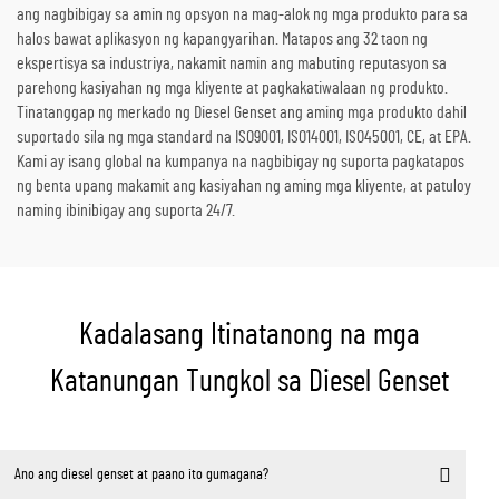
ang nagbibigay sa amin ng opsyon na mag-alok ng mga produkto para sa
halos bawat aplikasyon ng kapangyarihan. Matapos ang 32 taon ng
ekspertisya sa industriya, nakamit namin ang mabuting reputasyon sa
parehong kasiyahan ng mga kliyente at pagkakatiwalaan ng produkto.
Tinatanggap ng merkado ng Diesel Genset ang aming mga produkto dahil
suportado sila ng mga standard na ISO9001, ISO14001, ISO45001, CE, at EPA.
Kami ay isang global na kumpanya na nagbibigay ng suporta pagkatapos
ng benta upang makamit ang kasiyahan ng aming mga kliyente, at patuloy
naming ibinibigay ang suporta 24/7.
Kadalasang Itinatanong na mga
Katanungan Tungkol sa Diesel Genset
Ano ang diesel genset at paano ito gumagana?