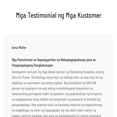
Mga Testimonial ng Mga Kustomer
Anna Müller
Mga Panuntunan sa Kapangyarihan na Nakapagpapahusay para sa
Pangangalagang Pangkalusugan
Gumagamit na kami ng mga diesel genset ng Shandong Huayang Juneng
Electric Power Technology nang higit sa tatlong taon, at ang mga ito ay
nagbago sa operasyon ng aming ospital. Ang katiyakan ng 500 kVA
genset ay nagsiguro na ang aming mahahalagang kagamitan ay
nananatiling gumagana kahit sa panahon ng pagkakabigo ng kuryente,
na nagpapataas nang malaki ng kaligtasan ng pasyente at kalidad ng
pangangalaga. Ang suporta mula sa kanilang koponan ay napakahusay,
na nagbibigay sa amin ng kapayapaan ng isip dahil alam namin na
maaari naming tiwalaan sila para sa pagpapanatili at tulong anumang