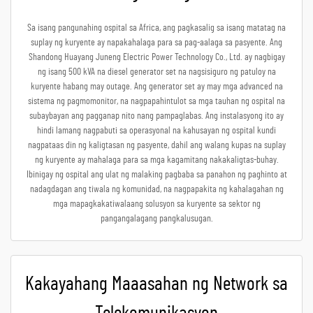
Sa isang pangunahing ospital sa Africa, ang pagkasalig sa isang matatag na
suplay ng kuryente ay napakahalaga para sa pag-aalaga sa pasyente. Ang
Shandong Huayang Juneng Electric Power Technology Co., Ltd. ay nagbigay
ng isang 500 kVA na diesel generator set na nagsisiguro ng patuloy na
kuryente habang may outage. Ang generator set ay may mga advanced na
sistema ng pagmomonitor, na nagpapahintulot sa mga tauhan ng ospital na
subaybayan ang pagganap nito nang pampaglabas. Ang instalasyong ito ay
hindi lamang nagpabuti sa operasyonal na kahusayan ng ospital kundi
nagpataas din ng kaligtasan ng pasyente, dahil ang walang kupas na suplay
ng kuryente ay mahalaga para sa mga kagamitang nakakaligtas-buhay.
Ibinigay ng ospital ang ulat ng malaking pagbaba sa panahon ng paghinto at
nadagdagan ang tiwala ng komunidad, na nagpapakita ng kahalagahan ng
mga mapagkakatiwalaang solusyon sa kuryente sa sektor ng
pangangalagang pangkalusugan.
Kakayahang Maaasahan ng Network sa