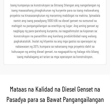
Isang kumpanya sa konstruksyon sa Gitnang Silangan ang nangailangan ng
isang maaasahang pinagkukunan ng kuryente para sa isang malawakang
proyekto na kinasasangkutan ng maraming mabibigat na makina. Ipinadala
namin ang isang pasadyang 1000 kVA na diesel genset na sumunod sa
mahigpit na pangangailangan sa enerhiya ng lugar. Ang aming genset ay
nagbigay ng pare-parehong kuryente, na nagpahintulot sa koponan sa
konstruksyon na panatilihin ang kanilang produktibidad nang walang
pagkakatalsik. Inulat ng kliyente na ang mga gastos sa operasyon ay
nabawasan ng 20% kumpara sa nakaraang mga proyekto dahil sa
kahusayan ng aming diesel genset, na nagpapakita ng halaga nito bilang
isang mahalagang ari-arian sa mga operasyon sa konstruksyon.
Mataas na Kalidad na Diesel Genset na
Pasadya para sa Bawat Pangangailangan