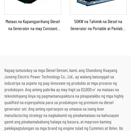
Mataas na Kapangyarihang Diesel
50KW na Tahimik na Diesel na
na Generator na may Constant
Generator na Portable at Panlabas
Power na Solusyon para sa
na Tinitiis ang Ulan para sa
Mining/Produksyon sa Pabrika at
Panlabas na Konstruksyon at
Industriyal na Paggamit
Emerhensiya
Kapag tumutukoy sa mga Diesel Genset, kami, ang Shandong Huayang
Juneng Electric Power Technology Co., Ltd., ay walang katunggali sa
industriya sa aspeto ng pag-iinnovate ng produkto at mga proseso ng
produksyon. Ang aming pabrika ay may higit sa 62,000㎡ na mataas na
teknolohiyang linya ng pagmamanupaktura na pinapatakbo ng mga highly
qualified na espesyalista para sa produksyon ng premium na diesel
generator set. Ang aming operasyon ay umaasa sa isang lean
manufacturing strategy na nagkakamit ng pinakamataas na kahusayan
gamit ang pinakamababang halaga ng basura, at mayroon kaming
pakikipagtulungan sa mga brand ng engine tulad ng Cummins at Volvo. Ito