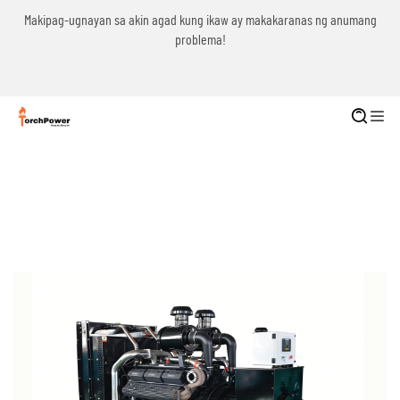
g
Makipag-ugnayan sa akin agad kung ikaw ay makakaranas ng anumang
problema!