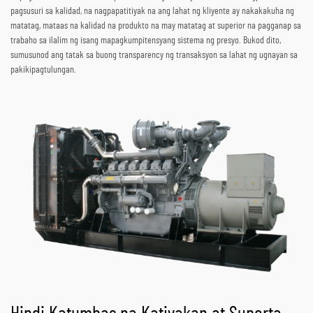
pagsusuri sa kalidad, na nagpapatitiyak na ang lahat ng kliyente ay nakakakuha ng
matatag, mataas na kalidad na produkto na may matatag at superior na pagganap sa
trabaho sa ilalim ng isang mapagkumpitensyang sistema ng presyo. Bukod dito,
sumusunod ang tatak sa buong transparency ng transaksyon sa lahat ng ugnayan sa
pakikipagtulungan.