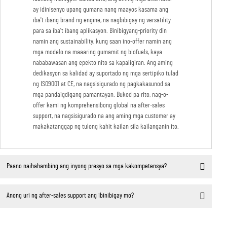
ay idinisenyo upang gumana nang maayos kasama ang
iba't ibang brand ng engine, na nagbibigay ng versatility
para sa iba't ibang aplikasyon. Binibigyang-priority din
namin ang sustainability, kung saan ino-offer namin ang
mga modelo na maaaring gumamit ng biofuels, kaya
nababawasan ang epekto nito sa kapaligiran. Ang aming
dedikasyon sa kalidad ay suportado ng mga sertipiko tulad
ng ISO9001 at CE, na nagsisigurado ng pagkakasunod sa
mga pandaigdigang pamantayan. Bukod pa rito, nag-o-
offer kami ng komprehensibong global na after-sales
support, na nagsisigurado na ang aming mga customer ay
makakatanggap ng tulong kahit kailan sila kailanganin ito.
Paano naihahambing ang inyong presyo sa mga kakompetensya?
Anong uri ng after-sales support ang ibinibigay mo?