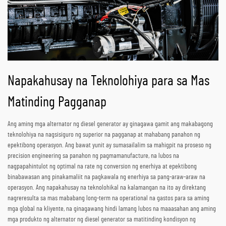
Napakahusay na Teknolohiya para sa Mas
Matinding Pagganap
Ang aming mga alternator ng diesel generator ay ginagawa gamit ang makabagong
teknolohiya na nagsisiguro ng superior na pagganap at mahabang panahon ng
epektibong operasyon. Ang bawat yunit ay sumasailalim sa mahigpit na proseso ng
precision engineering sa panahon ng pagmamanufacture, na lubos na
nagpapahintulot ng optimal na rate ng conversion ng enerhiya at epektibong
binabawasan ang pinakamaliit na pagkawala ng enerhiya sa pang-araw-araw na
operasyon. Ang napakahusay na teknolohikal na kalamangan na ito ay direktang
nagreresulta sa mas mababang long-term na operational na gastos para sa aming
mga global na kliyente, na ginagawang hindi lamang lubos na maaasahan ang aming
mga produkto ng alternator ng diesel generator sa matitinding kondisyon ng