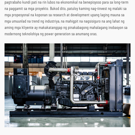
pagtrabaho kundi pati na rin lubos na ekonomikal na benepisyoso para sa long-term
na paggamit sa mga proyekto. Bukod dito, patuloy kaming nag-iinvest ng malaki sa
mga propesyonal na koponan sa research at development upang laging mauna sa
mga umuunlad na trend ng industriya, na mahigpit na nagsisiguro na ang lahat ng
aming mga kliyente ay makakatanggap ng pinakabagong mahalagang inobasyon sa
modernong teknolohiya ng power generation sa anumang oras.