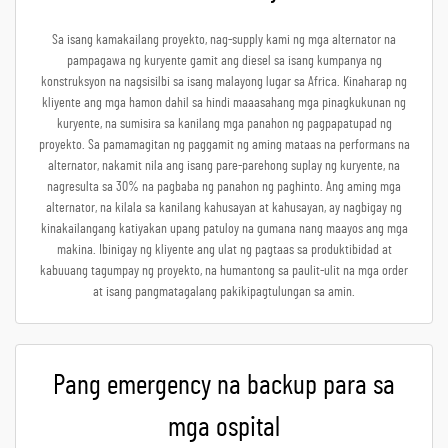
Sa isang kamakailang proyekto, nag-supply kami ng mga alternator na
pampagawa ng kuryente gamit ang diesel sa isang kumpanya ng
konstruksyon na nagsisilbi sa isang malayong lugar sa Africa. Kinaharap ng
kliyente ang mga hamon dahil sa hindi maaasahang mga pinagkukunan ng
kuryente, na sumisira sa kanilang mga panahon ng pagpapatupad ng
proyekto. Sa pamamagitan ng paggamit ng aming mataas na performans na
alternator, nakamit nila ang isang pare-parehong suplay ng kuryente, na
nagresulta sa 30% na pagbaba ng panahon ng paghinto. Ang aming mga
alternator, na kilala sa kanilang kahusayan at kahusayan, ay nagbigay ng
kinakailangang katiyakan upang patuloy na gumana nang maayos ang mga
makina. Ibinigay ng kliyente ang ulat ng pagtaas sa produktibidad at
kabuuang tagumpay ng proyekto, na humantong sa paulit-ulit na mga order
at isang pangmatagalang pakikipagtulungan sa amin.
Pang emergency na backup para sa
mga ospital