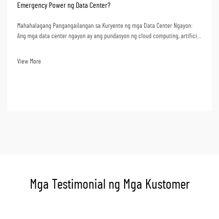
Emergency Power ng Data Center?
Mahahalagang Pangangailangan sa Kuryente ng mga Data Center Ngayon:
Ang mga data center ngayon ay ang pundasyon ng cloud computing, artificial
intelligence, online banking, at operasyon ng negosyo sa datos. Ang kawalan
ng kuryente ay maaaring magdulot ng malaking pagkaantala sa operasyon,
View More
pagkawala ng datos...
Mga Testimonial ng Mga Kustomer