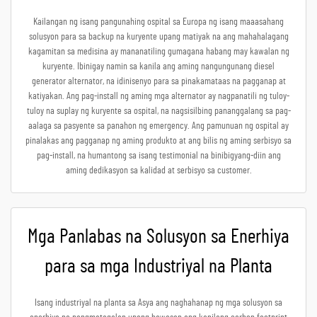
Kailangan ng isang pangunahing ospital sa Europa ng isang maaasahang
solusyon para sa backup na kuryente upang matiyak na ang mahahalagang
kagamitan sa medisina ay mananatiling gumagana habang may kawalan ng
kuryente. Ibinigay namin sa kanila ang aming nangungunang diesel
generator alternator, na idinisenyo para sa pinakamataas na pagganap at
katiyakan. Ang pag-install ng aming mga alternator ay nagpanatili ng tuloy-
tuloy na suplay ng kuryente sa ospital, na nagsisilbing pananggalang sa pag-
aalaga sa pasyente sa panahon ng emergency. Ang pamunuan ng ospital ay
pinalakas ang pagganap ng aming produkto at ang bilis ng aming serbisyo sa
pag-install, na humantong sa isang testimonial na binibigyang-diin ang
aming dedikasyon sa kalidad at serbisyo sa customer.
Mga Panlabas na Solusyon sa Enerhiya
para sa mga Industriyal na Planta
Isang industriyal na planta sa Asya ang naghahanap ng mga solusyon sa