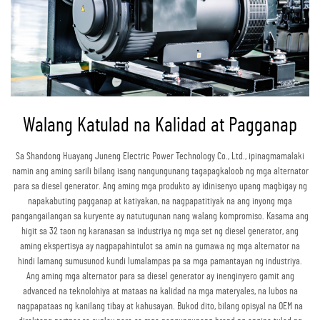
Walang Katulad na Kalidad at Pagganap
Sa Shandong Huayang Juneng Electric Power Technology Co., Ltd., ipinagmamalaki
namin ang aming sarili bilang isang nangungunang tagapagkaloob ng mga alternator
para sa diesel generator. Ang aming mga produkto ay idinisenyo upang magbigay ng
napakabuting pagganap at katiyakan, na nagpapatitiyak na ang inyong mga
pangangailangan sa kuryente ay natutugunan nang walang kompromiso. Kasama ang
higit sa 32 taon ng karanasan sa industriya ng mga set ng diesel generator, ang
aming ekspertisya ay nagpapahintulot sa amin na gumawa ng mga alternator na
hindi lamang sumusunod kundi lumalampas pa sa mga pamantayan ng industriya.
Ang aming mga alternator para sa diesel generator ay inenginyero gamit ang
advanced na teknolohiya at mataas na kalidad na mga materyales, na lubos na
nagpapataas ng kanilang tibay at kahusayan. Bukod dito, bilang opisyal na OEM na