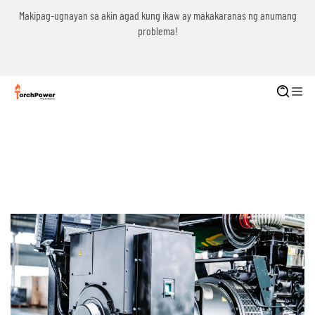
g
Makipag-ugnayan sa akin agad kung ikaw ay makakaranas ng anumang
problema!