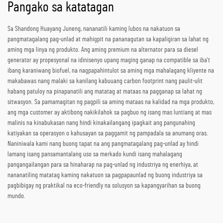
Pangako sa katatagan
Sa Shandong Huayang Juneng, nananatili kaming lubos na nakatuon sa
pangmatagalang pag-unlad at mahigpit na pananagutan sa kapaligiran sa lahat ng
aming mga linya ng produkto. Ang aming premium na alternator para sa diesel
generator ay propesyonal na idinisenyo upang maging ganap na compatible sa iba’t
ibang karaniwang biofuel, na nagpapahintulot sa aming mga mahalagang kliyente na
makabawas nang malaki sa kanilang kabuuang carbon footprint nang paulit-ulit
habang patuloy na pinapanatili ang matatag at mataas na pagganap sa lahat ng
sitwasyon. Sa pamamagitan ng pagpili sa aming mataas na kalidad na mga produkto,
ang mga customer ay aktibong nakikilahok sa pagbuo ng isang mas luntiang at mas
malinis na kinabukasan nang hindi kinakailangang ipagkait ang pangunahing
katiyakan sa operasyon o kahusayan sa paggamit ng pampadala sa anumang oras.
Naniniwala kami nang buong tapat na ang pangmatagalang pag-unlad ay hindi
lamang isang pansamantalang uso sa merkado kundi isang mahalagang
pangangailangan para sa hinaharap na pag-unlad ng industriya ng enerhiya, at
nananatiling matatag kaming nakatuon sa pagpapaunlad ng buong industriya sa
pagbibigay ng praktikal na eco-friendly na solusyon sa kapangyarihan sa buong
mundo.