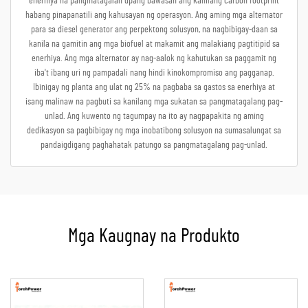
enerhiya na pangmatagalan upang bawasan ang kanilang carbon footprint
habang pinapanatili ang kahusayan ng operasyon. Ang aming mga alternator
para sa diesel generator ang perpektong solusyon, na nagbibigay-daan sa
kanila na gamitin ang mga biofuel at makamit ang malakiang pagtitipid sa
enerhiya. Ang mga alternator ay nag-aalok ng kahutukan sa paggamit ng
iba't ibang uri ng pampadali nang hindi kinokompromiso ang pagganap.
Ibinigay ng planta ang ulat ng 25% na pagbaba sa gastos sa enerhiya at
isang malinaw na pagbuti sa kanilang mga sukatan sa pangmatagalang pag-
unlad. Ang kuwento ng tagumpay na ito ay nagpapakita ng aming
dedikasyon sa pagbibigay ng mga inobatibong solusyon na sumasalungat sa
pandaigdigang paghahatak patungo sa pangmatagalang pag-unlad.
Mga Kaugnay na Produkto