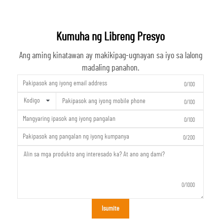
Kumuha ng Libreng Presyo
Ang aming kinatawan ay makikipag-ugnayan sa iyo sa lalong
madaling panahon.
0/100
Kodigo
0/100
0/100
0/200
0/1000
Isumite