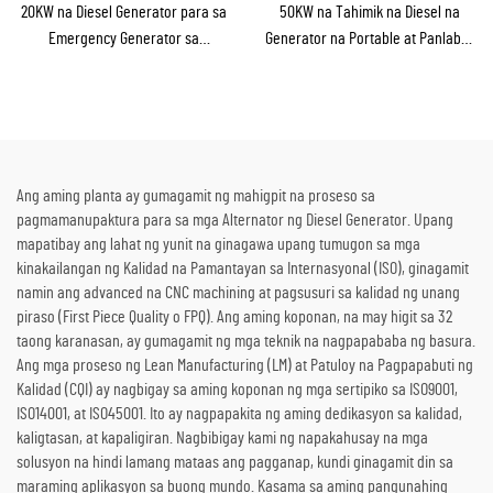
20KW na Diesel Generator para sa
50KW na Tahimik na Diesel na
Emergency Generator sa
Generator na Portable at Panlabas
Bahay/Maliit na Pabrika bilang
na Tinitiis ang Ulan para sa
Emergency Backup
Panlabas na Konstruksyon at
Emerhensiya
Ang aming planta ay gumagamit ng mahigpit na proseso sa
pagmamanupaktura para sa mga Alternator ng Diesel Generator. Upang
mapatibay ang lahat ng yunit na ginagawa upang tumugon sa mga
kinakailangan ng Kalidad na Pamantayan sa Internasyonal (ISO), ginagamit
namin ang advanced na CNC machining at pagsusuri sa kalidad ng unang
piraso (First Piece Quality o FPQ). Ang aming koponan, na may higit sa 32
taong karanasan, ay gumagamit ng mga teknik na nagpapababa ng basura.
Ang mga proseso ng Lean Manufacturing (LM) at Patuloy na Pagpapabuti ng
Kalidad (CQI) ay nagbigay sa aming koponan ng mga sertipiko sa ISO9001,
ISO14001, at ISO45001. Ito ay nagpapakita ng aming dedikasyon sa kalidad,
kaligtasan, at kapaligiran. Nagbibigay kami ng napakahusay na mga
solusyon na hindi lamang mataas ang pagganap, kundi ginagamit din sa
maraming aplikasyon sa buong mundo. Kasama sa aming pangunahing