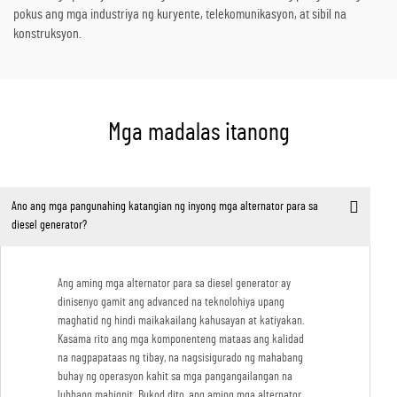
pokus ang mga industriya ng kuryente, telekomunikasyon, at sibil na
konstruksyon.
Mga madalas itanong
Ano ang mga pangunahing katangian ng inyong mga alternator para sa
diesel generator?
Ang aming mga alternator para sa diesel generator ay
dinisenyo gamit ang advanced na teknolohiya upang
maghatid ng hindi maikakailang kahusayan at katiyakan.
Kasama rito ang mga komponenteng mataas ang kalidad
na nagpapataas ng tibay, na nagsisigurado ng mahabang
buhay ng operasyon kahit sa mga pangangailangan na
lubhang mahigpit. Bukod dito, ang aming mga alternator