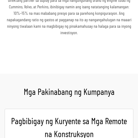
direktang partner sa suplay para sa mga nangungunang brand ng engine tulad ng
Cummins, Volvo, at Perkins, ibinibigay namin ang isang natatanging kalamangan:
10%–15% na mas mababang presyo para sa parehong konpigurasyon. Ang
napakagandang ratio ng gastos at pagganap na ito ay nangangahulugan na maaari
ninyong tiwalaan kami na magbibigay ng pinakamahusay na halaga para sa inyong
investisyon.
Kumuha ng Quote
Mga Pakinabang ng Kumpanya
Pagbibigay ng Kuryente sa Mga Remote
na Konstruksyon