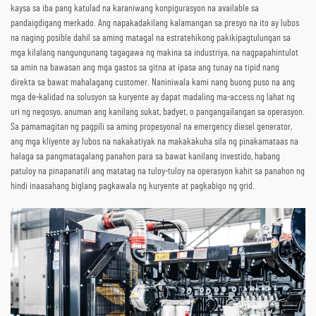
kaysa sa iba pang katulad na karaniwang konpigurasyon na available sa
pandaigdigang merkado. Ang napakadakilang kalamangan sa presyo na ito ay lubos
na naging posible dahil sa aming matagal na estratehikong pakikipagtulungan sa
mga kilalang nangungunang tagagawa ng makina sa industriya, na nagpapahintulot
sa amin na bawasan ang mga gastos sa gitna at ipasa ang tunay na tipid nang
direkta sa bawat mahalagang customer. Naniniwala kami nang buong puso na ang
mga de-kalidad na solusyon sa kuryente ay dapat madaling ma-access ng lahat ng
uri ng negosyo, anuman ang kanilang sukat, badyet, o pangangailangan sa operasyon.
Sa pamamagitan ng pagpili sa aming propesyonal na emergency diesel generator,
ang mga kliyente ay lubos na nakakatiyak na makakakuha sila ng pinakamataas na
halaga sa pangmatagalang panahon para sa bawat kanilang investido, habang
patuloy na pinapanatili ang matatag na tuloy-tuloy na operasyon kahit sa panahon ng
hindi inaasahang biglang pagkawala ng kuryente at pagkabigo ng grid.