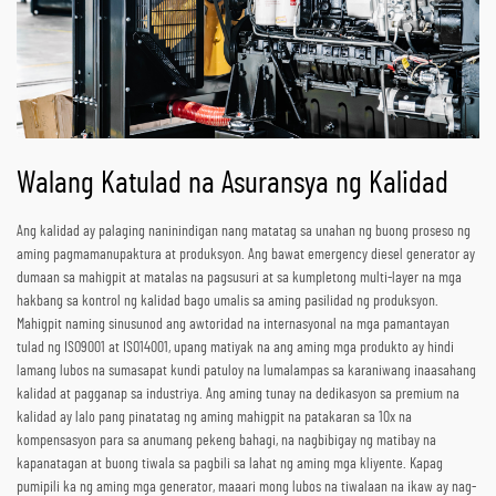
Walang Katulad na Asuransya ng Kalidad
Ang kalidad ay palaging naninindigan nang matatag sa unahan ng buong proseso ng
aming pagmamanupaktura at produksyon. Ang bawat emergency diesel generator ay
dumaan sa mahigpit at matalas na pagsusuri at sa kumpletong multi-layer na mga
hakbang sa kontrol ng kalidad bago umalis sa aming pasilidad ng produksyon.
Mahigpit naming sinusunod ang awtoridad na internasyonal na mga pamantayan
tulad ng ISO9001 at ISO14001, upang matiyak na ang aming mga produkto ay hindi
lamang lubos na sumasapat kundi patuloy na lumalampas sa karaniwang inaasahang
kalidad at pagganap sa industriya. Ang aming tunay na dedikasyon sa premium na
kalidad ay lalo pang pinatatag ng aming mahigpit na patakaran sa 10x na
kompensasyon para sa anumang pekeng bahagi, na nagbibigay ng matibay na
kapanatagan at buong tiwala sa pagbili sa lahat ng aming mga kliyente. Kapag
pumipili ka ng aming mga generator, maaari mong lubos na tiwalaan na ikaw ay nag-