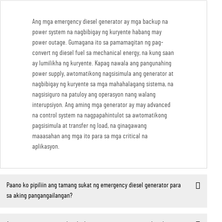
Ang mga emergency diesel generator ay mga backup na
power system na nagbibigay ng kuryente habang may
power outage. Gumagana ito sa pamamagitan ng pag-
convert ng diesel fuel sa mechanical energy, na kung saan
ay lumilikha ng kuryente. Kapag nawala ang pangunahing
power supply, awtomatikong nagsisimula ang generator at
nagbibigay ng kuryente sa mga mahahalagang sistema, na
nagsisiguro na patuloy ang operasyon nang walang
interupsiyon. Ang aming mga generator ay may advanced
na control system na nagpapahintulot sa awtomatikong
pagsisimula at transfer ng load, na ginagawang
maaasahan ang mga ito para sa mga critical na
aplikasyon.
Paano ko pipiliin ang tamang sukat ng emergency diesel generator para
sa aking pangangailangan?