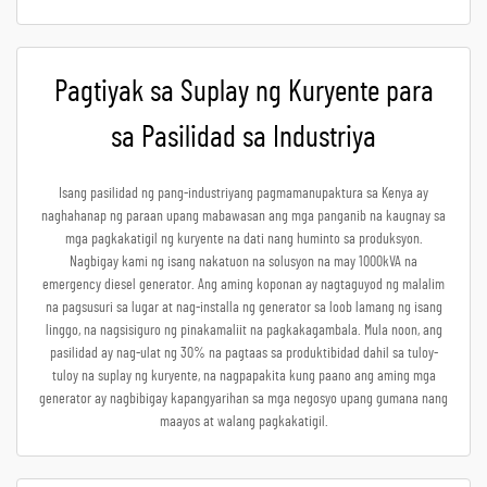
Pagtiyak sa Suplay ng Kuryente para
sa Pasilidad sa Industriya
Isang pasilidad ng pang-industriyang pagmamanupaktura sa Kenya ay
naghahanap ng paraan upang mabawasan ang mga panganib na kaugnay sa
mga pagkakatigil ng kuryente na dati nang huminto sa produksyon.
Nagbigay kami ng isang nakatuon na solusyon na may 1000kVA na
emergency diesel generator. Ang aming koponan ay nagtaguyod ng malalim
na pagsusuri sa lugar at nag-installa ng generator sa loob lamang ng isang
linggo, na nagsisiguro ng pinakamaliit na pagkakagambala. Mula noon, ang
pasilidad ay nag-ulat ng 30% na pagtaas sa produktibidad dahil sa tuloy-
tuloy na suplay ng kuryente, na nagpapakita kung paano ang aming mga
generator ay nagbibigay kapangyarihan sa mga negosyo upang gumana nang
maayos at walang pagkakatigil.