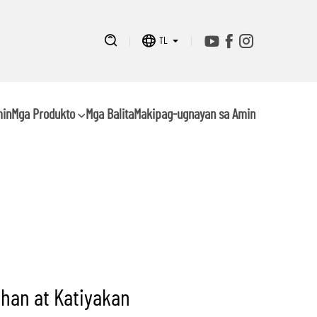
TL
min
Mga Produkto
Mga Balita
Makipag-ugnayan sa Amin
han at Katiyakan