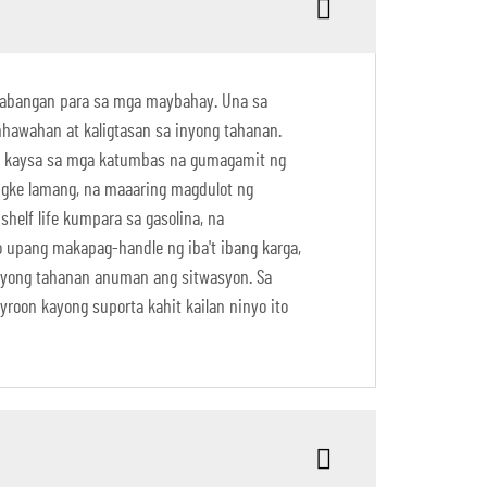
nabangan para sa mga maybahay. Una sa
nhawahan at kaligtasan sa inyong tahanan.
aba kaysa sa mga katumbas na gumagamit ng
angke lamang, na maaaring magdulot ng
helf life kumpara sa gasolina, na
 upang makapag-handle ng iba't ibang karga,
nyong tahanan anuman ang sitwasyon. Sa
roon kayong suporta kahit kailan ninyo ito