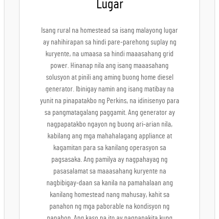
Lugar
Isang rural na homestead sa isang malayong lugar
ay nahihirapan sa hindi pare-parehong suplay ng
kuryente, na umaasa sa hindi maaasahang grid
power. Hinanap nila ang isang maaasahang
solusyon at pinili ang aming buong home diesel
generator. Ibinigay namin ang isang matibay na
yunit na pinapatakbo ng Perkins, na idinisenyo para
sa pangmatagalang paggamit. Ang generator ay
nagpapatakbo ngayon ng buong ari-arian nila,
kabilang ang mga mahahalagang appliance at
kagamitan para sa kanilang operasyon sa
pagsasaka. Ang pamilya ay nagpahayag ng
pasasalamat sa maaasahang kuryente na
nagbibigay-daan sa kanila na pamahalaan ang
kanilang homestead nang mahusay, kahit sa
panahon ng mga paborable na kondisyon ng
panahon. Ang kaso na ito ay nagpapakita kung