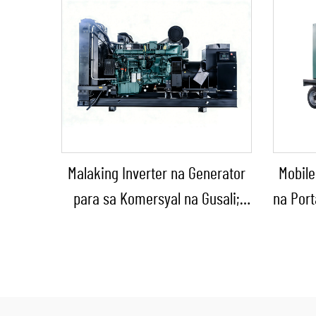
Malaking Inverter na Generator
Mobile
para sa Komersyal na Gusali;
na Port
Genset na Diesel Backup na
Generator para sa Benta