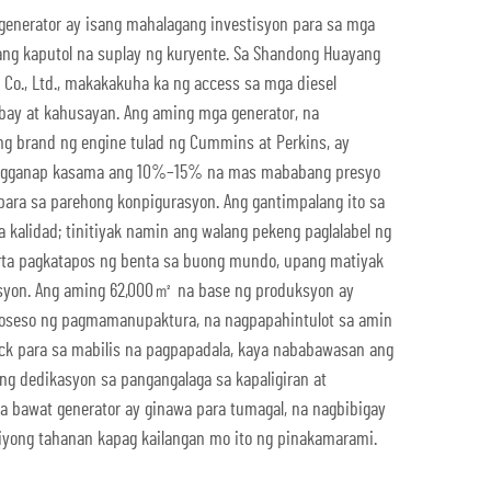
generator ay isang mahalagang investisyon para sa mga
g kaputol na suplay ng kuryente. Sa Shandong Huayang
 Co., Ltd., makakakuha ka ng access sa mga diesel
ibay at kahusayan. Ang aming mga generator, na
 brand ng engine tulad ng Cummins at Perkins, ay
pagganap kasama ang 10%–15% na mas mababang presyo
ra sa parehong konpigurasyon. Ang gantimpalang ito sa
 kalidad; tinitiyak namin ang walang pekeng paglalabel ng
ta pagkatapos ng benta sa buong mundo, upang matiyak
isyon. Ang aming 62,000㎡ na base ng produksyon ay
roseso ng pagmamanupaktura, na nagpapahintulot sa amin
ock para sa mabilis na pagpapadala, kaya nababawasan ang
g dedikasyon sa pangangalaga sa kapaligiran at
a bawat generator ay ginawa para tumagal, na nagbibigay
iyong tahanan kapag kailangan mo ito ng pinakamarami.