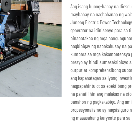
Ang isang buong-bahay na diesel 
maybahay na naghahanap ng walan
Juneng Electric Power Technology
generator na idinisenyo para sa t
pinapatakbo ng mga nangungunang
nagbibigay ng napakahusay na 
kumpara sa mga kakompetensya pa
presyo ay hindi sumasakripisyo sa
output at komprehensibong supor
ang kapanatagan sa iyong invest
nagpapahintulot sa epektibong p
na panatilihin ang malakas na st
panahon ng pagkakabigo. Ang amin
propesyonalismo ay nagsisiguro n
ng maaasahang kuryente para sa 