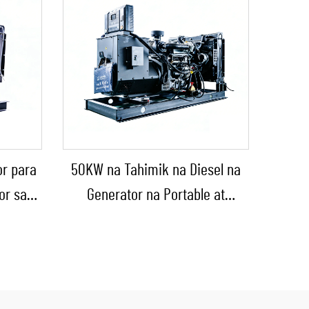
or para
50KW na Tahimik na Diesel na
or sa
Generator na Portable at
 bilang
Panlabas na Tinitiis ang Ulan
p
para sa Panlabas na
Konstruksyon at Emerhensiya