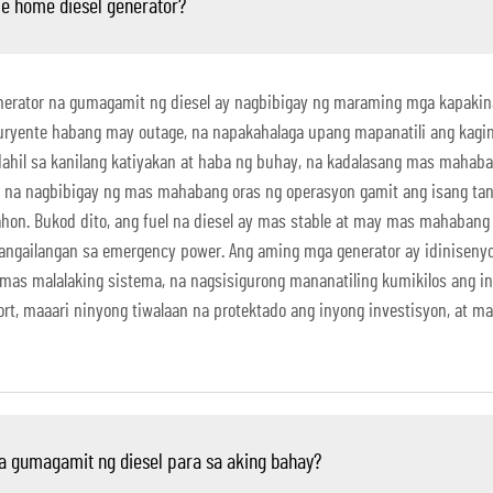
e home diesel generator?
erator na gumagamit ng diesel ay nagbibigay ng maraming mga kapaki
g kuryente habang may outage, na napakahalaga upang mapanatili ang kagi
 dahil sa kanilang katiyakan at haba ng buhay, na kadalasang mas mah
uel, na nagbibigay ng mas mahabang oras ng operasyon gamit ang isang t
hon. Bukod dito, ang fuel na diesel ay mas stable at may mas mahabang s
angailangan sa emergency power. Ang aming mga generator ay idinisenyo
as malalaking sistema, na nagsisigurong mananatiling kumikilos ang i
t, maaari ninyong tiwalaan na protektado ang inyong investisyon, at may
na gumagamit ng diesel para sa aking bahay?