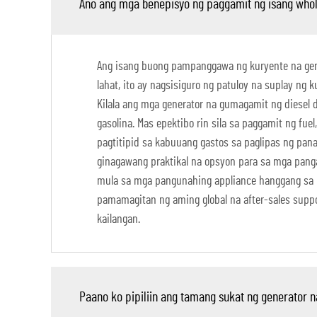
Ano ang mga benepisyo ng paggamit ng isang whol
Ang isang buong pampanggawa ng kuryente na gen
lahat, ito ay nagsisiguro ng patuloy na suplay n
Kilala ang mga generator na gumagamit ng diesel
gasolina. Mas epektibo rin sila sa paggamit ng f
pagtitipid sa kabuuang gastos sa paglipas ng pana
ginagawang praktikal na opsyon para sa mga pang
mula sa mga pangunahing appliance hanggang sa m
pamamagitan ng aming global na after-sales suppor
kailangan.
Paano ko pipiliin ang tamang sukat ng generator 