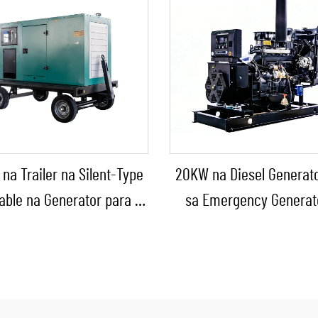
 na Trailer na Silent-Type
20KW na Diesel Generat
able na Generator para sa
sa Emergency Generat
Emergency Use
Bahay/Maliit na Pabrika
Emergency Backu