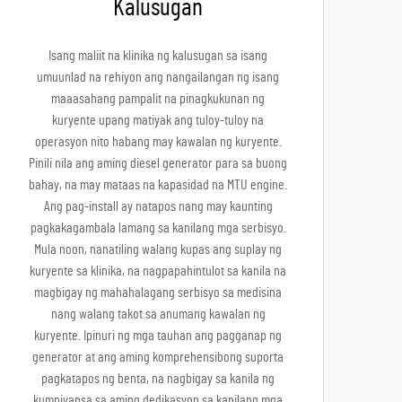
Kalusugan
Isang maliit na klinika ng kalusugan sa isang
umuunlad na rehiyon ang nangailangan ng isang
maaasahang pampalit na pinagkukunan ng
kuryente upang matiyak ang tuloy-tuloy na
operasyon nito habang may kawalan ng kuryente.
Pinili nila ang aming diesel generator para sa buong
bahay, na may mataas na kapasidad na MTU engine.
Ang pag-install ay natapos nang may kaunting
pagkakagambala lamang sa kanilang mga serbisyo.
Mula noon, nanatiling walang kupas ang suplay ng
kuryente sa klinika, na nagpapahintulot sa kanila na
magbigay ng mahahalagang serbisyo sa medisina
nang walang takot sa anumang kawalan ng
kuryente. Ipinuri ng mga tauhan ang pagganap ng
generator at ang aming komprehensibong suporta
pagkatapos ng benta, na nagbigay sa kanila ng
kumpiyansa sa aming dedikasyon sa kanilang mga