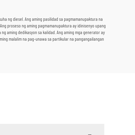
ukuha ng diesel. Ang aming pasilidad sa pagmamanupaktura na
Ang proseso ng aming pagmamanupaktura ay idinisenyo upang
ta ng aming dedikasyon sa kalidad. Ang aming mga generator ay
aming malalim na pag-unawa sa partikular na pangangailangan