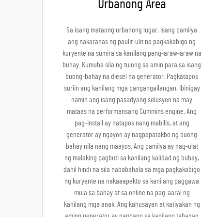
Urbanong Area
Sa isang mataong urbanong lugar, isang pamilya
ang nakaranas ng paulit-ulit na pagkakabigo ng
kuryente na sumira sa kanilang pang-araw-araw na
buhay. Kumuha sila ng tulong sa amin para sa isang
buong-bahay na diesel na generator. Pagkatapos
suriin ang kanilang mga pangangailangan, ibinigay
namin ang isang pasadyang solusyon na may
mataas na performansang Cummins engine. Ang
pag-install ay natapos nang mabilis, at ang
generator ay ngayon ay nagpapatakbo ng buong
bahay nila nang maayos. Ang pamilya ay nag-ulat
ng malaking pagbuti sa kanilang kalidad ng buhay,
dahil hindi na sila nababahala sa mga pagkakabigo
ng kuryente na nakaaapekto sa kanilang paggawa
mula sa bahay at sa online na pag-aaral ng
kanilang mga anak. Ang kahusayan at katiyakan ng
aming generator ay nagbago sa kanilang tahanan