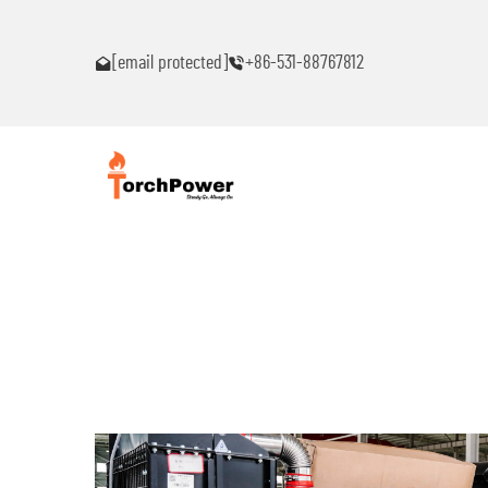
akaranas ng
Makipag-ugnayan sa akin agad kung ikaw ay makakaranas n
anumang problema!
[email protected]
+86-531-88767812