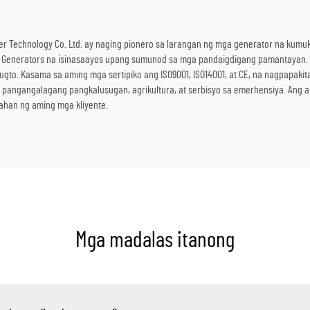
er Technology Co. Ltd. ay naging pionero sa larangan ng mga generator na kum
Generators na isinasaayos upang sumunod sa mga pandaigdigang pamantayan. 
ugto. Kasama sa aming mga sertipiko ang ISO9001, ISO14001, at CE, na nagpapaki
 pangangalagang pangkalusugan, agrikultura, at serbisyo sa emerhensiya. Ang 
han ng aming mga kliyente.
Mga madalas itanong