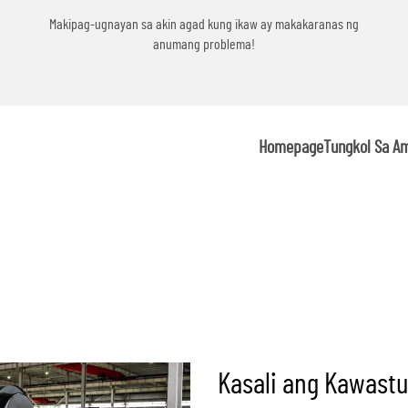
g
Makipag-ugnayan sa akin agad kung ikaw ay makakaranas ng
anumang problema!
Homepage
Tungkol Sa A
Kasali ang Kawastu