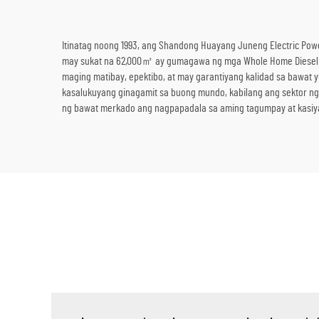
Itinatag noong 1993, ang Shandong Huayang Juneng Electric Pow
may sukat na 62,000㎡ ay gumagawa ng mga Whole Home Diesel 
maging matibay, epektibo, at may garantiyang kalidad sa bawat y
kasalukuyang ginagamit sa buong mundo, kabilang ang sektor ng
ng bawat merkado ang nagpapadala sa aming tagumpay at kasiya