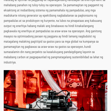
mahabang panahon ng tuloy-tuloy na operasyon. Sa pamamagitan ng paggamit ng
eksaktong at inobatibong sistema ng pamamahala ng pampadulas, ang mga
madiskarte nitong generator ay epektibong nagbabalanse sa pagkonsumo ng
pampadulas at sa produksyon ng kuryente, na lubos na pinapataas ang kabuuang
output ng enerhiya habang malaki ang binabawas na hindi kinakailangang
pagkawala ng enerhiya at pampadulas sa araw-araw na operasyon. Ang ganitong
maayos na optimisadong paraan ng paggana ay hindi lamang nagdudulot ng
matagalang malaking pagtitipid sa gastos para sa mga global na kumpanya sa
pamamagitan ng pagbawas sa araw-araw na gastos sa operasyon, kundi
sumasalamin din nang perpekto sa kasalukuyang pandaigdigang layunin sa
mababang carbon at pagpapaunlad ng pangmatagalang sustenibilidad sa lahat ng
industriya.