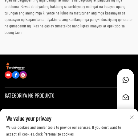
agad na pagpapalit ng mga bahagi, at mabilis na pagtukoy at paglutas ng mga
problema. Bawat detalyadong hakbang sa serbisyo ay maingat na inaayos upang
tulungan ang aming mga kliyente na lubos na matutunan ang mga kasanayan sa
operasyon ng kagamitan at tiyakin na ang kanilang mga pang-industriyang generator
na gumagamit ng likas na gas ay tumatakbo nang ligtas, maayos, at epektibo sa
buong taon.
KATEGORIYA NG PRODUKTO
Mga Mabilis na Link
We value your privacy
We use cookies and similar tools to provide our services. If you don't want to
Makipag-ugnayan sa Amin
accept all cookies, click Personalize cookies.