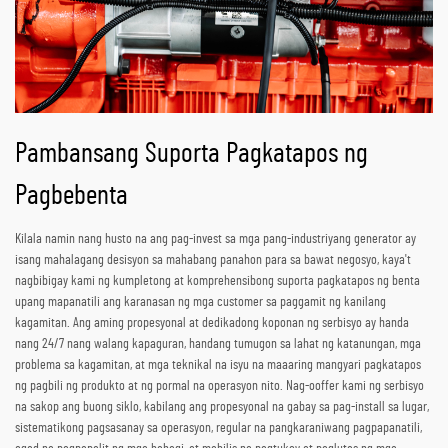
Pambansang Suporta Pagkatapos ng
Pagbebenta
Kilala namin nang husto na ang pag-invest sa mga pang-industriyang generator ay
isang mahalagang desisyon sa mahabang panahon para sa bawat negosyo, kaya't
nagbibigay kami ng kumpletong at komprehensibong suporta pagkatapos ng benta
upang mapanatili ang karanasan ng mga customer sa paggamit ng kanilang
kagamitan. Ang aming propesyonal at dedikadong koponan ng serbisyo ay handa
nang 24/7 nang walang kapaguran, handang tumugon sa lahat ng katanungan, mga
problema sa kagamitan, at mga teknikal na isyu na maaaring mangyari pagkatapos
ng pagbili ng produkto at ng pormal na operasyon nito. Nag-ooffer kami ng serbisyo
na sakop ang buong siklo, kabilang ang propesyonal na gabay sa pag-install sa lugar,
sistematikong pagsasanay sa operasyon, regular na pangkaraniwang pagpapanatili,