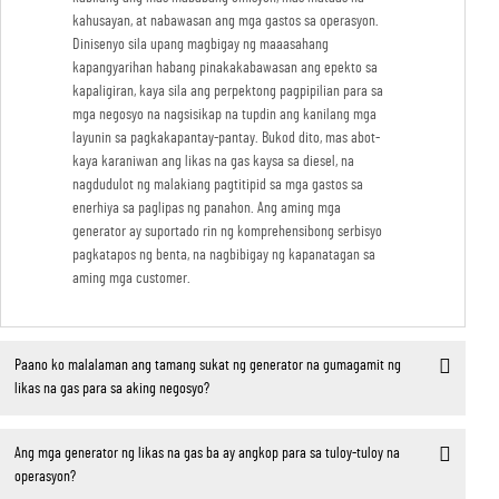
kahusayan, at nabawasan ang mga gastos sa operasyon.
Dinisenyo sila upang magbigay ng maaasahang
kapangyarihan habang pinakakabawasan ang epekto sa
kapaligiran, kaya sila ang perpektong pagpipilian para sa
mga negosyo na nagsisikap na tupdin ang kanilang mga
layunin sa pagkakapantay-pantay. Bukod dito, mas abot-
kaya karaniwan ang likas na gas kaysa sa diesel, na
nagdudulot ng malakiang pagtitipid sa mga gastos sa
enerhiya sa paglipas ng panahon. Ang aming mga
generator ay suportado rin ng komprehensibong serbisyo
pagkatapos ng benta, na nagbibigay ng kapanatagan sa
aming mga customer.
Paano ko malalaman ang tamang sukat ng generator na gumagamit ng
likas na gas para sa aking negosyo?
Ang mga generator ng likas na gas ba ay angkop para sa tuloy-tuloy na
operasyon?