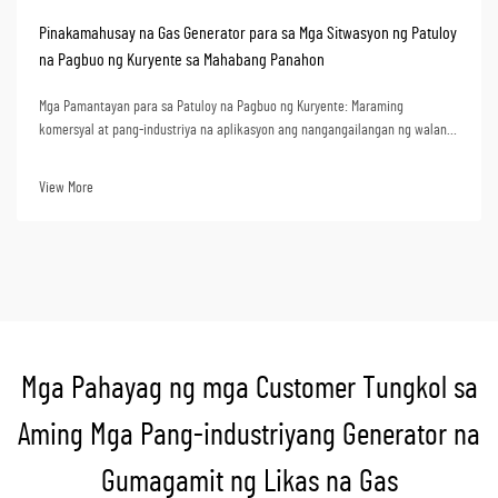
Pinakamahusay na Gas Generator para sa Mga Sitwasyon ng Patuloy
na Pagbuo ng Kuryente sa Mahabang Panahon
Mga Pamantayan para sa Patuloy na Pagbuo ng Kuryente: Maraming
komersyal at pang-industriya na aplikasyon ang nangangailangan ng walang
kapaguran na pagkakaloob ng maaasahang enerhiya sa loob ng daan-daang
oras ng operasyon. Ang ilan sa mga ganitong sitwasyon ay: malalayong mga
View More
lugar ng konstruksyon, mga sentro ng data, ng...
Mga Pahayag ng mga Customer Tungkol sa
Aming Mga Pang-industriyang Generator na
Gumagamit ng Likas na Gas