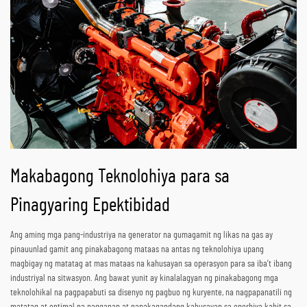
Makabagong Teknolohiya para sa
Pinagyaring Epektibidad
Ang aming mga pang-industriya na generator na gumagamit ng likas na gas ay
pinauunlad gamit ang pinakabagong mataas na antas ng teknolohiya upang
magbigay ng matatag at mas mataas na kahusayan sa operasyon para sa iba’t ibang
industriyal na sitwasyon. Ang bawat yunit ay kinalalagyan ng pinakabagong mga
teknolohikal na pagpapabuti sa disenyo ng pagbuo ng kuryente, na nagpapanatili ng
matatag at optimal na pagganap at napakagandang kahusayan sa enerhiya kahit sa