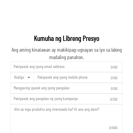
Kumuha ng Libreng Presyo
Ang aming kinatawan ay makikipag-ugnayan sa iyo sa lalong
madaling panahon.
0/100
Kodigo
0/100
0/100
0/200
0/1000