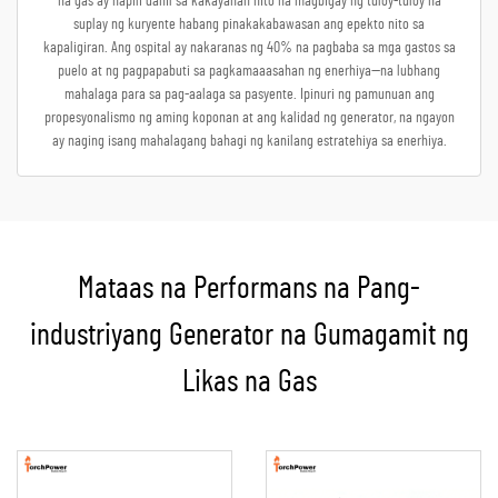
na gas ay napili dahil sa kakayanan nito na magbigay ng tuloy-tuloy na
suplay ng kuryente habang pinakakabawasan ang epekto nito sa
kapaligiran. Ang ospital ay nakaranas ng 40% na pagbaba sa mga gastos sa
puelo at ng pagpapabuti sa pagkamaaasahan ng enerhiya—na lubhang
mahalaga para sa pag-aalaga sa pasyente. Ipinuri ng pamunuan ang
propesyonalismo ng aming koponan at ang kalidad ng generator, na ngayon
ay naging isang mahalagang bahagi ng kanilang estratehiya sa enerhiya.
Mataas na Performans na Pang-
industriyang Generator na Gumagamit ng
Likas na Gas