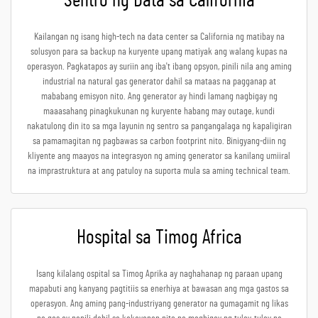
Sentro ng Data sa California
Kailangan ng isang high-tech na data center sa California ng matibay na
solusyon para sa backup na kuryente upang matiyak ang walang kupas na
operasyon. Pagkatapos ay suriin ang iba't ibang opsyon, pinili nila ang aming
industrial na natural gas generator dahil sa mataas na pagganap at
mababang emisyon nito. Ang generator ay hindi lamang nagbigay ng
maaasahang pinagkukunan ng kuryente habang may outage, kundi
nakatulong din ito sa mga layunin ng sentro sa pangangalaga ng kapaligiran
sa pamamagitan ng pagbawas sa carbon footprint nito. Binigyang-diin ng
kliyente ang maayos na integrasyon ng aming generator sa kanilang umiiral
na imprastruktura at ang patuloy na suporta mula sa aming technical team.
Hospital sa Timog Africa
Isang kilalang ospital sa Timog Aprika ay naghahanap ng paraan upang
mapabuti ang kanyang pagtitiis sa enerhiya at bawasan ang mga gastos sa
operasyon. Ang aming pang-industriyang generator na gumagamit ng likas