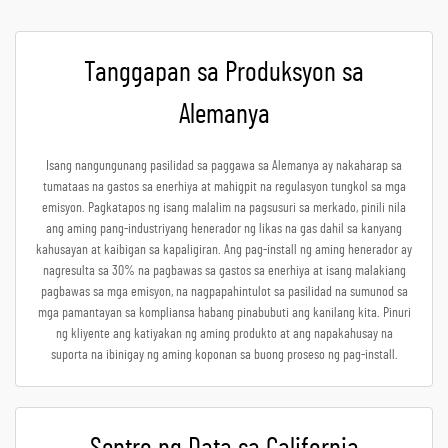
Tanggapan sa Produksyon sa
Alemanya
Isang nangungunang pasilidad sa paggawa sa Alemanya ay nakaharap sa
tumataas na gastos sa enerhiya at mahigpit na regulasyon tungkol sa mga
emisyon. Pagkatapos ng isang malalim na pagsusuri sa merkado, pinili nila
ang aming pang-industriyang henerador ng likas na gas dahil sa kanyang
kahusayan at kaibigan sa kapaligiran. Ang pag-install ng aming henerador ay
nagresulta sa 30% na pagbawas sa gastos sa enerhiya at isang malakiang
pagbawas sa mga emisyon, na nagpapahintulot sa pasilidad na sumunod sa
mga pamantayan sa kompliansa habang pinabubuti ang kanilang kita. Pinuri
ng kliyente ang katiyakan ng aming produkto at ang napakahusay na
suporta na ibinigay ng aming koponan sa buong proseso ng pag-install.