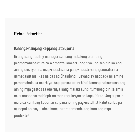
Michael Schneider
Kahanga-hangang Pagganap at Suporta
Bilang isang facility manager sa isang malaking planta ng
pagmamanupaktura sa Alemanya, maaari kong tiyak na sabihin na ang
aming desisyon na mag-inbestisa sa pang-industriyang generator na
gumagamit ng likas na gas ng Shandong Huayang ay nagbago ng aming
pamamahala sa enerhiya. Ang generator ay hindi lamang nabawasan ang
aming mga gastos sa enerhiya nang malaki kundi tumulong din sa amin
na sumunod sa mahigpit na mga regulasyon sa kapaligiran. Ang suporta
mula sa kanilang koponan sa panahon ng pag-install at kahit sa iba pa
ay napakahusay. Lubos kong inirerekomenda ang kanilang mga
produkto!