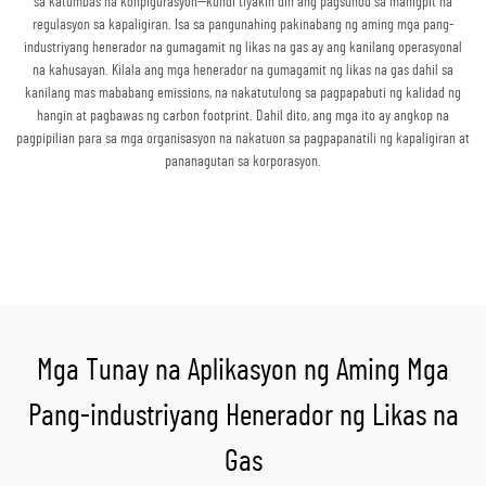
sa katumbas na konpigurasyon—kundi tiyakin din ang pagsunod sa mahigpit na
regulasyon sa kapaligiran. Isa sa pangunahing pakinabang ng aming mga pang-
industriyang henerador na gumagamit ng likas na gas ay ang kanilang operasyonal
na kahusayan. Kilala ang mga henerador na gumagamit ng likas na gas dahil sa
kanilang mas mababang emissions, na nakatutulong sa pagpapabuti ng kalidad ng
hangin at pagbawas ng carbon footprint. Dahil dito, ang mga ito ay angkop na
pagpipilian para sa mga organisasyon na nakatuon sa pagpapanatili ng kapaligiran at
pananagutan sa korporasyon.
Kumuha ng Quote
Mga Tunay na Aplikasyon ng Aming Mga
Pang-industriyang Henerador ng Likas na
Gas