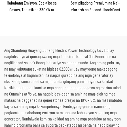
Mababang Emisyon, Epektibo sa
Sertipikadong Premium na Nai-
Gastos, Tahimik na 330KW at
refurbish na Second-Hand/Gamit
360KW na Gas na Generator Set
na Steam Turbine Generator
para sa Industriyal at Komersyal
kasama ang Boiler para sa Pag-
na Paggamit
convert ng Thermal Energy sa
Kuryente
Ang Shandong Huayang Juneng Electric Power Technology Co., Ltd. ay
nagdidisenyo at gumagawa ng mga Industrial Natural Gas Generator na
naglilingkod sa iba’t ibang industriya sa buong mundo. Ang aming pabrika,
na may kabuuang sukat na higit sa 62,000㎡, ay mayroong makabagong
teknolohiya at kagamitan, na nagsisigurado na ang mga generator ay
eksaktong sumusunod sa mga pandaigdigang pamantayan sa kalidad.
Nakikipagtulungan kami sa mga nangungunang tagagawa ng makina tulad
ng Cummins at Volvo, na nagbibigay-daan sa amin na mag-alok ng mga
mataas na pagganap na generator sa presyo na 10%–15% na mas mababa
kaysa sa aming mga kakompetensya. Binibigyang-pansin namin ang
pagkamit ng mababang emisyon at mataas na kahusayan sa aming mga
generator. Naniniwala kami sa kalidad ng aming mga produkto at mayroon
kaming programa para sa suporta pagkatapos ng benta na nagbibigay ng