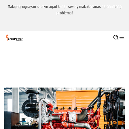
g
Makipag-ugnayan sa akin agad kung ikaw ay makakaranas ng anumang
problema!