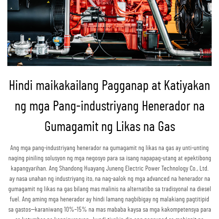
Hindi maikakailang Pagganap at Katiyakan
ng mga Pang-industriyang Henerador na
Gumagamit ng Likas na Gas
Ang mga pang-industriyang henerador na gumagamit ng likas na gas ay unti-unting
naging piniling solusyon ng mga negosyo para sa isang napapag-utang at epektibong
kapangyarihan. Ang Shandong Huayang Juneng Electric Power Technology Co., Ltd.
ay nasa unahan ng industriyang ito, na nag-aalok ng mga advanced na henerador na
gumagamit ng likas na gas bilang mas malinis na alternatibo sa tradisyonal na diesel
fuel. Ang aming mga henerador ay hindi lamang nagbibigay ng malakiang pagtitipid
sa gastos—karaniwang 10%–15% na mas mababa kaysa sa mga kakompetensya para