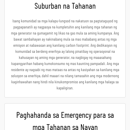
Suburban na Tahanan
Isang komunidad sa mga kalapu-lungsod na nakatuon sa pagtataguyod ng
pagpapanatili ay nagpasya na kumpletuhin ang kanilang mga tahanan ng
mga generator na gumagamit ng likas na gas mula sa aming kumpanya. Ang
bawat sambahayan ay nakinabang mula sa mas mababang antas ng mga
emisyon at nabawasan ang kanilang carbon footprint. Ang dedikasyon ng
komunidad sa berdeng enerhiya ay lalong pinatibay ng operasyonal na
kahusayan ng aming mga generator, na nagbigay ng maaasahang
kapangyarihan habang kumokonsumo ng mas kaunting pampadali. Ang mga
residente ay nagsabi ng mas mataas na antas ng kasiyahan sa kanilang mga
solusyon sa enerhiya, dahil maaari na nilang tamasahin ang mga modernong
kaginhawahan nang hindi nila kinukompromiso ang kanilang mga halaga sa
kapaligiran.
Paghahanda sa Emergency para sa
mga Tahanan sa Nayan