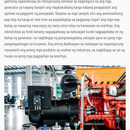
ganitong napakahusay na inhinyeriyang teknikal ay nagsisiguro na ang mga
generator ay kayang harapin ang magkakaibang karga habang pinapanatili ang
optimal na paggamit ng pampadali. Kasama sa mga tampok nito ang awtomatikong
pag-iisip ng karga at real-time na pagsubaybay sa pagganap, kaya't ang mga may-
bahay ay maaaring mag-enjoy ng isang tuloy-tuloy na karanasan sa enerhiya. Ang
teknolohiya ay hindi lamang nagpapahusay sa kahusayan kundi nagpapahaba rin ng
buhay ng generator, na nagbibigay ng pangmatagalang solusyon para sa iyong mga
pangangailangan sa kuryente. Ang aming dedikasyon sa inobasyon ay nagsisigurong
mananatili ang aming mga produkto sa unahan ng industriya, na nagbibigay sa iyo ng
tiwala sa iyong mga pagpipilian sa enerhiya.