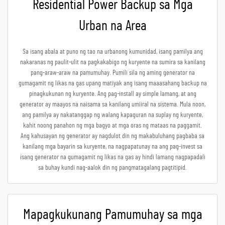
Residential Power Backup sa Mga
Urban na Area
Sa isang abala at puno ng tao na urbanong kumunidad, isang pamilya ang
nakaranas ng paulit-ulit na pagkakabigo ng kuryente na sumira sa kanilang
pang-araw-araw na pamumuhay. Pumili sila ng aming generator na
gumagamit ng likas na gas upang matiyak ang isang maaasahang backup na
pinagkukunan ng kuryente. Ang pag-install ay simple lamang, at ang
generator ay maayos na naisama sa kanilang umiiral na sistema. Mula noon,
ang pamilya ay nakatanggap ng walang kapaguran na suplay ng kuryente,
kahit noong panahon ng mga bagyo at mga oras ng mataas na paggamit.
Ang kahusayan ng generator ay nagdulot din ng makabuluhang pagbaba sa
kanilang mga bayarin sa kuryente, na nagpapatunay na ang pag-invest sa
isang generator na gumagamit ng likas na gas ay hindi lamang nagpapadali
sa buhay kundi nag-aalok din ng pangmatagalang pagtitipid.
Mapagkukunang Pamumuhay sa mga