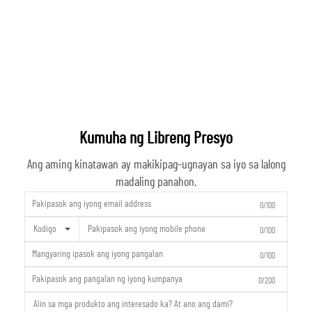
Kumuha ng Libreng Presyo
Ang aming kinatawan ay makikipag-ugnayan sa iyo sa lalong
madaling panahon.
0/100
Kodigo
0/100
0/100
0/200