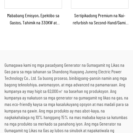
Mababang Emisyon, Epektibo sa
Sertipikadong Premium na Nai-
Gastos, Tahimik na 330KW at
refurbish na Second-Hand/Gamit
360KW na Gas na Generator Set
na Steam Turbine Generator
para sa Industriyal at Komersyal
kasama ang Boiler para sa Pag-
na Paggamit
convert ng Thermal Energy sa
Kuryente
Gumagawa kami ng mga pasadyang Generator na Gumagamit ng Likas na
Gas para sa mga tahanan sa Shandong Huayang Juneng Electric Power
Technology Co., Ltd. Sa buong proseso, binibigyang-pansin namin ang mga
bagong teknolohiya, awtomasyon, at mga advanced na pamamaraan. Ang
kumpanya ay may higit sa 62,000㎡ na basehan ng produksyon. Ang
kumpanya ay nakatuon sa mga generator na gumagamit ng likas na gas, na
mas eco-friendly kaysa sa mga kasalukuyang opsyon at mas madali para sa
kumpanya na gawin. Ang mga produkto ay mas abot-kaya, na
nagkakahalaga ng 10% hanggang 15% na mas mababa kaysa sa katumbas
na mga produkto sa merkado sa panahong iyon. Ang mga Generator na
Gumagamit ng Likas na Gas ay lubos na sinubok at napakatiwala ng