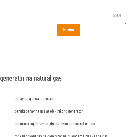
0/1000
Isumite
generator na natural gas
bahay na gas na generator
pangkabahay na gas at elektrikong generator
generator ng bahay na pinapatakbo ng natural na gas
mga pangkabahay na generator na gumagamit ng likas na gas