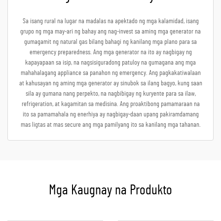
Sa isang rural na lugar na madalas na apektado ng mga kalamidad, isang
grupo ng mga may-ari ng bahay ang nag-invest sa aming mga generator na
gumagamit ng natural gas bilang bahagi ng kanilang mga plano para sa
emergency preparedness. Ang mga generator na ito ay nagbigay ng
kapayapaan sa isip, na nagsisiguradong patuloy na gumagana ang mga
mahahalagang appliance sa panahon ng emergency. Ang pagkakatiwalaan
at kahusayan ng aming mga generator ay sinubok sa ilang bagyo, kung saan
sila ay gumana nang perpekto, na nagbibigay ng kuryente para sa ilaw,
refrigeration, at kagamitan sa medisina. Ang proaktibong pamamaraan na
ito sa pamamahala ng enerhiya ay nagbigay-daan upang pakiramdamang
mas ligtas at mas secure ang mga pamilyang ito sa kanilang mga tahanan.
Mga Kaugnay na Produkto