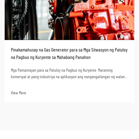
Pinakamahusay na Gas Generator para sa Mga Sitwasyon ng Patuloy
na Pagbuo ng Kuryente sa Mahabang Panahon
Mga Pamantayan para sa Patuloy na Pagbuo ng Kuryente: Maraming
komersyal at pang-industriya na aplikasyon ang nangangailangan ng walang
kapaguran na pagkakaloob ng maaasahang enerhiya sa loob ng daan-daang
oras ng operasyon. Ang ilan sa mga ganitong sitwasyon ay: malalayong mga
View More
lugar ng konstruksyon, mga sentro ng data, ng...