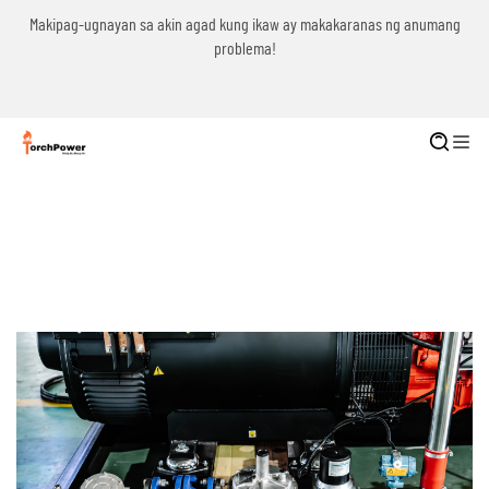
g
Makipag-ugnayan sa akin agad kung ikaw ay makakaranas ng anumang
problema!