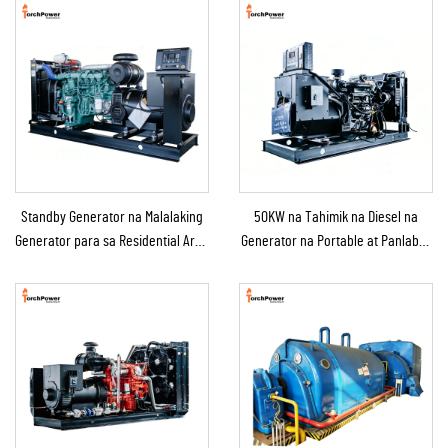
Standby Generator na Malalaking
50KW na Tahimik na Diesel na
Generator para sa Residential Area
Generator na Portable at Panlabas
at Construction Site
na Tinitiis ang Ulan para sa
Panlabas na Konstruksyon at
Emerhensiya