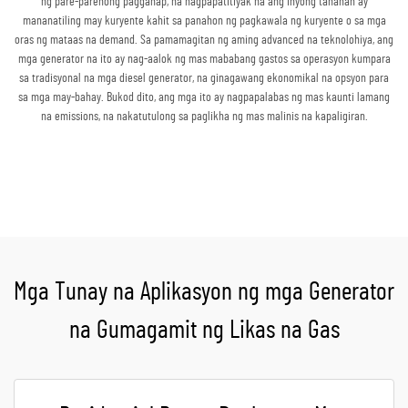
ng pare-parehong pagganap, na nagpapatitiyak na ang inyong tahanan ay
mananatiling may kuryente kahit sa panahon ng pagkawala ng kuryente o sa mga
oras ng mataas na demand. Sa pamamagitan ng aming advanced na teknolohiya, ang
mga generator na ito ay nag-aalok ng mas mababang gastos sa operasyon kumpara
sa tradisyonal na mga diesel generator, na ginagawang ekonomikal na opsyon para
sa mga may-bahay. Bukod dito, ang mga ito ay nagpapalabas ng mas kaunti lamang
na emissions, na nakatutulong sa paglikha ng mas malinis na kapaligiran.
Kumuha ng Quote
Mga Tunay na Aplikasyon ng mga Generator
na Gumagamit ng Likas na Gas