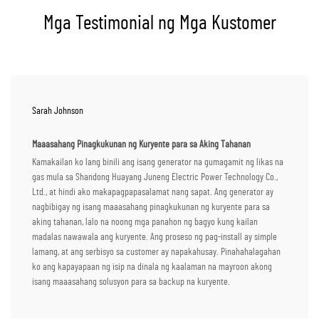
Mga Testimonial ng Mga Kustomer
Sarah Johnson
Maaasahang Pinagkukunan ng Kuryente para sa Aking Tahanan
Kamakailan ko lang binili ang isang generator na gumagamit ng likas na
gas mula sa Shandong Huayang Juneng Electric Power Technology Co.,
Ltd., at hindi ako makapagpapasalamat nang sapat. Ang generator ay
nagbibigay ng isang maaasahang pinagkukunan ng kuryente para sa
aking tahanan, lalo na noong mga panahon ng bagyo kung kailan
madalas nawawala ang kuryente. Ang proseso ng pag-install ay simple
lamang, at ang serbisyo sa customer ay napakahusay. Pinahahalagahan
ko ang kapayapaan ng isip na dinala ng kaalaman na mayroon akong
isang maaasahang solusyon para sa backup na kuryente.