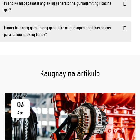
Paano ko mapapanatili ang aking generator na gumagamit ng likas na
gas?
Maaari ba akong gamitin ang generator na gumagamit ng likas na gas
para sa buong aking bahay?
Kaugnay na artikulo
03
Apr