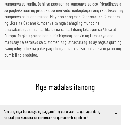
kumpanya sa kanila. Dahil sa pagtuon ng kumpanya sa eco-friendliness at
sa pagkakaroon ng produkto sa merkado, nadagdagan ang reputasyon ng
kumpanya sa buong mundo. Mayroon nang mga Generator na Gumagamit
ng Likas na Gas ang kumpanya sa mga bahagi ng mundo na
pinakakailangan nito, partikular na sa iba’t ibang lokasyon sa Africa at
Europa. Pagkatapos ng benta, binibigyang-pansin ng kumpanya ang
mahusay na serbisyo sa customer. Ang istrukturang ito ay nagsisiguro ng
isang tuloy-tuloy na pakikipagtulungan para sa karamihan sa mga unang
bumibili ng produkto.
Mga madalas itanong
Ano ang mga benepisyo ng paggamit ng generator na gumagamit ng
natural gas kumpara sa generator na gumagamit ng diesel?