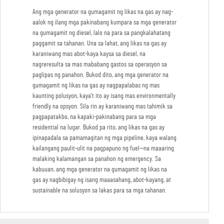
Ang mga generator na gumagamit ng likas na gas ay nag-
aalok ng ilang mga pakinabang kumpara sa mga generator
na gumagamit ng diesel, lalo na para sa pangkalahatang
paggamit sa tahanan. Una sa lahat, ang likas na gas ay
karaniwang mas abot-kaya kaysa sa diesel, na
nagreresulta sa mas mababang gastos sa operasyon sa
paglipas ng panahon. Bukod dito, ang mga generator na
gumagamit ng likas na gas ay nagpapalabas ng mas
kaunting polusyon, kaya't ito ay isang mas environmentally
friendly na opsyon. Sila rin ay karaniwang mas tahimik sa
pagpapatakbo, na kapaki-pakinabang para sa mga
residential na lugar. Bukod pa rito, ang likas na gas ay
ipinapadala sa pamamagitan ng mga pipeline, kaya walang
kailangang paulit-ulit na pagpapuno ng fuel—na maaaring
malaking kalamangan sa panahon ng emergency. Sa
kabuuan, ang mga generator na gumagamit ng likas na
gas ay nagbibigay ng isang maaasahang, abot-kayang, at
sustainable na solusyon sa lakas para sa mga tahanan.