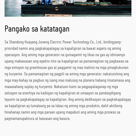
Pangako sa katatagan
Sa Shandong Huayang Juneng Electric Power Technology Co., Ltd., binibigyang-
prioridad namin ang pagkakapalagay sa kapaligiran sa bawat aspeto ng aming
operasyon. Ang aming mga generator na gumagamit ng likas na gas ay idinisenyo
upang mabawasan ang epekto nito sa kapaligiran sa pamamagitan ng pagbawas sa
mga emisyon ng greenhouse gas at paggamit ng mas malinis na mga pinagkukunan
ng kuryente. Sa pamamagitan ng pagpili sa aming mga generator, nakatutulong ang
mga may-bahay sa pagbuo ng isang mas malusog na planeta habang tinatamasa ang
maaasahang suplay ng kuryente. Nakatuon kami sa pagpapalaganap ng mga
solusyon sa enerhiya na kaibigan ng kapaligiran at umaayon sa pandaigdigang
layunin sa pagkakapalagay sa kapaligiran. Ang aming dedikasyon sa pagkakapalagay
sa kapaligiran ay lumalawig pa sa labas ng aming mga produkto, dahil aktibong
hinahanap namin ang mga paraan upang mapabuti ang aming mga proseso sa
pagmamanupaktura at bawasan ang basura.