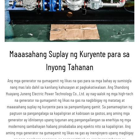
Maaasahang Suplay ng Kuryente para sa
Inyong Tahanan
Ang mga generator na gumagamit ng likas na gas para sa mga bahay ay sumisigla
nang mas lalo dahil sa kanilang kahusayan at pagkakatiwalaan. Ang Shandong
Huayang Juneng Electric Power Technology Co., Ltd. ay nag-aalok ng mga high-tech
na generator na gumagamit ng likas na gas na nagbibigay ng matatag at
maaasahang suplay ng kuryente para sa pampamilyang gamit. Sa pamamagitan ng
pagtuon sa pangangalaga sa kapaligiran at kabisaan sa gastos, ang aming mga
generator ay idinisenyo upang tugunan ang pangangailangan sa enerhiya ng mga
modernong sambahayan habang pinabababa ang epekto nito sa kapaligiran. Ang
aming mga generator na gumagamit ng likas na gas ay inenginyero upang magbigay