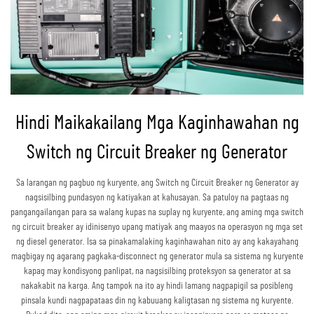
Hindi Maikakailang Mga Kaginhawahan ng
Switch ng Circuit Breaker ng Generator
Sa larangan ng pagbuo ng kuryente, ang Switch ng Circuit Breaker ng Generator ay
nagsisilbing pundasyon ng katiyakan at kahusayan. Sa patuloy na pagtaas ng
pangangailangan para sa walang kupas na suplay ng kuryente, ang aming mga switch
ng circuit breaker ay idinisenyo upang matiyak ang maayos na operasyon ng mga set
ng diesel generator. Isa sa pinakamalaking kaginhawahan nito ay ang kakayahang
magbigay ng agarang pagkaka-disconnect ng generator mula sa sistema ng kuryente
kapag may kondisyong panlipat, na nagsisilbing proteksyon sa generator at sa
nakakabit na karga. Ang tampok na ito ay hindi lamang nagpapigil sa posibleng
pinsala kundi nagpapataas din ng kabuuang kaligtasan ng sistema ng kuryente.