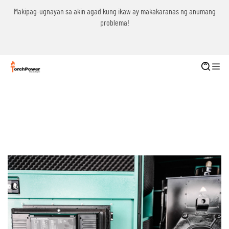
g
Makipag-ugnayan sa akin agad kung ikaw ay makakaranas ng anumang
problema!