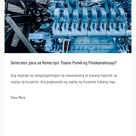
Generator para sa Komersyo: Paano Pumili ng Pinakamahusay?
Ang negosyo ay nangangailangan ng maaasahang at walang kaputak na
suplay ng kuryente. Ang pagkawala ng suplay ng kuryente habang may
trabaho ay nagdudulot ng pagtatapos ng produksyon, mga serbisyo, at kahit
na pagkawala ng datos. Mula sa pananaw na pangkabuhayan, ang pagkawala
View More
ng suplay ng kuryente ay nangangahulugan ng malalaking pagkawala. Ang
pagpili ng isang ge...