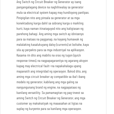
Ang Switch ng Circuit Breaker ng Generator ay isang
pangangalagang device na naghihiwalay sa generator
mula sa electrical system kapag may kundisyong panlipas.
Pinipigilan nito ang pinsala sa generator at sa mga
konektadong karga dahil sa sobrang karga o maikling
kurti, kaya naman itinataguyod nito ang kaligtasan ng
parehong bahagi. Ang aming mga switch ay idinisenyo
para sa mataas na pagganap, na kayang humawak ng
malalaking kasalukuyang daloy (currents) at boltahe, kaya
sila ay perpekto para sa mga industriyal na aplikasyon.
Kasama rin dito ang mabilis na oras ng tugon (quick
response times), na nagpapagarantiya ng agarang aksyon
kapag may electrical fault—na napakahalaga upang
mapanatili ang integridad ng operasyon. Bukod dito, ang
aming mga circuit breaker ay compatible sa iba’t ibang
modelo ng generator, kabilang ang mga galing sa
nangungunang brand ng engine, na nagpapataas ng
kanilang versatility. Sa pamamagitan ng pag-invest sa
aming Switch ng Circuit Breaker ng Generator, ang mga
customer ay makakatiyak ng maaasahan at ligtas na
suplay ng kuryente para sa kanilang mga operasyon.