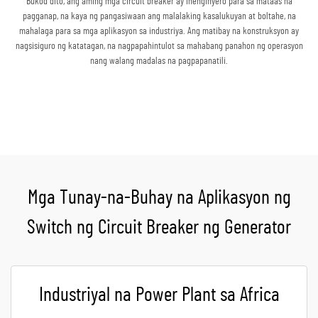
Bukod dito, ang aming mga circuit breaker ay inenginyero para sa mataas na
pagganap, na kaya ng pangasiwaan ang malalaking kasalukuyan at boltahe, na
mahalaga para sa mga aplikasyon sa industriya. Ang matibay na konstruksyon ay
nagsisiguro ng katatagan, na nagpapahintulot sa mahabang panahon ng operasyon
nang walang madalas na pagpapanatili.
Kumuha ng Quote
Mga Tunay-na-Buhay na Aplikasyon ng
Switch ng Circuit Breaker ng Generator
Industriyal na Power Plant sa Africa