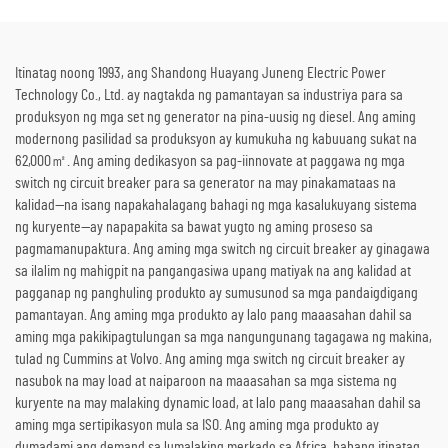
Emerhensiya
convert ng Thermal Energy sa
Kuryente
Itinatag noong 1993, ang Shandong Huayang Juneng Electric Power
Technology Co., Ltd. ay nagtakda ng pamantayan sa industriya para sa
produksyon ng mga set ng generator na pina-uusig ng diesel. Ang aming
modernong pasilidad sa produksyon ay kumukuha ng kabuuang sukat na
62,000㎡. Ang aming dedikasyon sa pag-iinnovate at paggawa ng mga
switch ng circuit breaker para sa generator na may pinakamataas na
kalidad—na isang napakahalagang bahagi ng mga kasalukuyang sistema
ng kuryente—ay napapakita sa bawat yugto ng aming proseso sa
pagmamanupaktura. Ang aming mga switch ng circuit breaker ay ginagawa
sa ilalim ng mahigpit na pangangasiwa upang matiyak na ang kalidad at
pagganap ng panghuling produkto ay sumusunod sa mga pandaigdigang
pamantayan. Ang aming mga produkto ay lalo pang maaasahan dahil sa
aming mga pakikipagtulungan sa mga nangungunang tagagawa ng makina,
tulad ng Cummins at Volvo. Ang aming mga switch ng circuit breaker ay
nasubok na may load at naiparoon na maaasahan sa mga sistema ng
kuryente na may malaking dynamic load, at lalo pang maaasahan dahil sa
aming mga sertipikasyon mula sa ISO. Ang aming mga produkto ay
dumadami ang demand sa lumalaking merkado sa Africa, habang itinatag