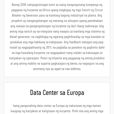
Noong 2018, nakipagtulungan kami sa isang nangungunang kumpanya ng
paggawa ng kuryente sa Africa upang magbigay ng mga Switch ng Circuit
Breaker ng Generator para sa kanilang bagong industriyal na planta. Ang
proyekto ay nangangailangan ng matatag na solusyon upang pamahalaan
ang mataas na pangangailangan ng kuryente ng iba’t ibang makinarya. Ang
aming mga switch ay na-integrate nang maayos sa kanilang mga sistema ng
diesel generator, na nagbibigay ng agarang paghihiwalay sa mga kawalan at
pinalakas ang mga hakbang sa kaligtasan. Ang feedback matapos ang pag-
install ay nagpapahiwatig ng 30% na pagbaba sa panahon ng paghinto dahil
sa mga kawalang kuryente, na nagpapabuti nang malaki sa kahusayan at
katiyakan ng operasyon. Pinuri ng kliyente ang pagganap ng aming produkto
at ang aming mabilis na suporta pagkatapos ng benta, na nagsiguro na ang
anumang isyu ay agad na naa-address.
Data Center sa Europa
Isang pangunahing data center sa Europa ay nakaranas ng mga hamon
kaugnay ng katiyakan at kaligtasan ng kuryente. Pinili nila ang aming mga