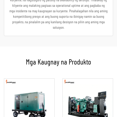
kuryente, na nagsisiguro ng patuloy na availability ng serbisyo. Tinalakay ng
kliyente ang malaking pagtaas sa operational uptime at ang pagbaba ng
mga insidente na may kaugnayan sa kuryente. Pinahalagahan nila ang aming
kompetitibong presyo at ang buong suporta na ibinigay namin sa buong
proyekto, na pinalalim pa ang kanilang desisyon na piliin ang aming mga
solusyon.
Mga Kaugnay na Produkto