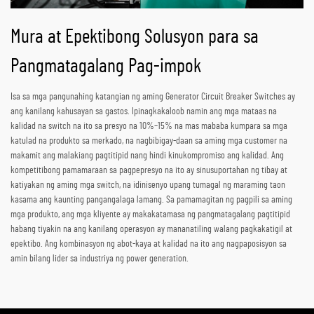
Mura at Epektibong Solusyon para sa
Pangmatagalang Pag-impok
Isa sa mga pangunahing katangian ng aming Generator Circuit Breaker Switches ay
ang kanilang kahusayan sa gastos. Ipinagkakaloob namin ang mga mataas na
kalidad na switch na ito sa presyo na 10%–15% na mas mababa kumpara sa mga
katulad na produkto sa merkado, na nagbibigay-daan sa aming mga customer na
makamit ang malakiang pagtitipid nang hindi kinukompromiso ang kalidad. Ang
kompetitibong pamamaraan sa pagpepresyo na ito ay sinusuportahan ng tibay at
katiyakan ng aming mga switch, na idinisenyo upang tumagal ng maraming taon
kasama ang kaunting pangangalaga lamang. Sa pamamagitan ng pagpili sa aming
mga produkto, ang mga kliyente ay makakatamasa ng pangmatagalang pagtitipid
habang tiyakin na ang kanilang operasyon ay mananatiling walang pagkakatigil at
epektibo. Ang kombinasyon ng abot-kaya at kalidad na ito ang nagpaposisyon sa
amin bilang lider sa industriya ng power generation.