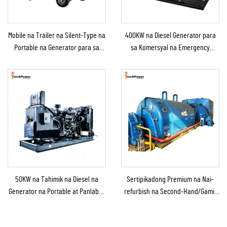
Mobile na Trailer na Silent-Type na
400KW na Diesel Generator para
Portable na Generator para sa
sa Komersyal na Emergency
Emergency Use
Generator para sa Patuloy na
Suplay ng Kuryente
50KW na Tahimik na Diesel na
Sertipikadong Premium na Nai-
Generator na Portable at Panlabas
refurbish na Second-Hand/Gamit
na Tinitiis ang Ulan para sa
na Steam Turbine Generator
Panlabas na Konstruksyon at
kasama ang Boiler para sa Pag-