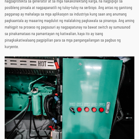
nagpaprotekta sa generator at sa mga nakakonektang karga, na nagpipigil sa
posibleng pinsala at nagpapanatili ng tuloy-tuloy na serbisyo. Ang antas ng ganitong
pagganap ay mahalaga sa mga aplikasyon sa industriya kung saan ang anumang
pagkaantala ay maaaring magdulot ng malalaking pagkawala sa pinansya. Ang aming
mahigpit na proseso ng pagsusuri ay nagpapatunay na bawat switch ay sumusunod
sa pinakamataas na pamantayan ng katiwalian, kaya ito ay isang
pinagkakatiwalaang pagpipilian para sa mga pangangailangan sa pagbuo ng
kuryente.