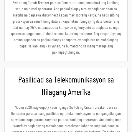
Switch ng Circuit Breaker para sa Generator upang mapabuti ang kanilang
setup ng diesel generator. Ang pagkakalagay nito ay nagbigay-daan sa
mabilis na pagkaka-disconnect kapag may sobrang karga, na nagsisilbing
proteksyon sa sensitibong data at kagamitan. Ibinigay ng data center ang
ulat na may 25% na pagtaas sa katiyakan ng kuryente at pagbaba sa mga
gastos sa pagpapanatili dahil sa mas kaunting insidente. Ang ekspertisya ng
aming koponan sa pagkakalagay at suporta ay naglalaro ng mahalagang
papel sa kanilang kasiyahan, na humantong sa isang matagalang
pakikipagtulungan.
Pasilidad sa Telekomunikasyon sa
Hilagang Amerika
Noong 2020, nag-supply kami ng mga Switch ng Circuit Breaker para sa
Generator para sa isang pasilidad ng telekomunikasyon na nangangailangan
ng walang kapagurang kuryente para sa kanilang operasyon. Ang aming mga
switch ay nagbigay ng mahalagang proteksyon laban sa mga kahinaan sa