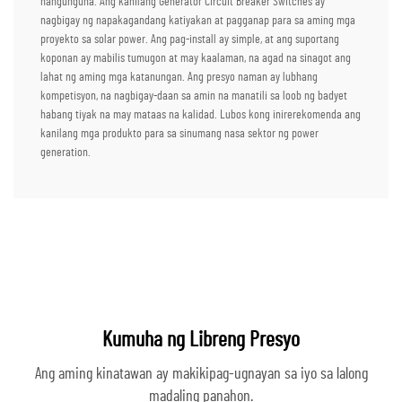
nangunguna. Ang kanilang Generator Circuit Breaker Switches ay
nagbigay ng napakagandang katiyakan at pagganap para sa aming mga
proyekto sa solar power. Ang pag-install ay simple, at ang suportang
koponan ay mabilis tumugon at may kaalaman, na agad na sinagot ang
lahat ng aming mga katanungan. Ang presyo naman ay lubhang
kompetisyon, na nagbigay-daan sa amin na manatili sa loob ng badyet
habang tiyak na may mataas na kalidad. Lubos kong inirerekomenda ang
kanilang mga produkto para sa sinumang nasa sektor ng power
generation.
Kumuha ng Libreng Presyo
Ang aming kinatawan ay makikipag-ugnayan sa iyo sa lalong
madaling panahon.