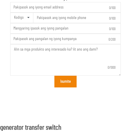
0/100
Kodigo
0/100
0/100
0/200
0/1000
Isumite
generator transfer switch