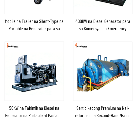
Mobile na Trailer na Silent-Type na
400KW na Diesel Generator para
Portable na Generator para sa
sa Komersyal na Emergency
Emergency Use
Generator para sa Patuloy na
Suplay ng Kuryente
50KW na Tahimik na Diesel na
Sertipikadong Premium na Nai-
Generator na Portable at Panlabas
refurbish na Second-Hand/Gamit
na Tinitiis ang Ulan para sa
na Steam Turbine Generator
Panlabas na Konstruksyon at
kasama ang Boiler para sa Pag-