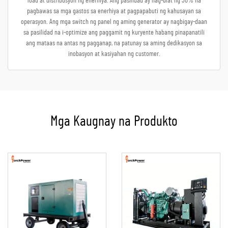
load at distribusyon ng enerhiya. Ang pasilidad ay nag-ulat ng 30% na
pagbawas sa mga gastos sa enerhiya at pagpapabuti ng kahusayan sa
operasyon. Ang mga switch ng panel ng aming generator ay nagbigay-daan
sa pasilidad na i-optimize ang paggamit ng kuryente habang pinapanatili
ang mataas na antas ng pagganap, na patunay sa aming dedikasyon sa
inobasyon at kasiyahan ng customer.
Mga Kaugnay na Produkto