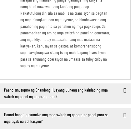
harapin ang malalaking pangangailangan ng kuryente
nang hindi nawawala ang kanilang pagganap.
Nakatutulong din sila sa mabilis na transisyon sa pagitan
ng mga pinagkukunan ng kuryente, na binabawasan ang
panahon ng paghinto sa panahon ng mga pagkabigo. Sa
pamamagitan ng aming mga switch ng panel ng generator,
ang mga kliyente ay maaasahan ang mas mataas na
katiyakan, kahusayan sa gastos, at komprehensibong
suporta—ginagawa silang isang mahalagang investisyon
para sa anumang operasyon na umaasa sa tuloy-tuloy na
suplay ng kuryente.
Paano sinusiguro ng Shandong Huayang Juneng ang kalidad ng mga
switch ng panel ng generator nito?
Maaari bang i-customize ang mga switch ng generator panel para sa
mga tiyak na aplikasyon?