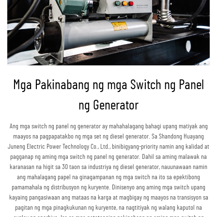
Mga Pakinabang ng mga Switch ng Panel
ng Generator
Ang mga switch ng panel ng generator ay mahahalagang bahagi upang matiyak ang
maayos na pagpapatakbo ng mga set ng diesel generator. Sa Shandong Huayang
Juneng Electric Power Technology Co., Ltd., binibigyang-priority namin ang kalidad at
pagganap ng aming mga switch ng panel ng generator. Dahil sa aming malawak na
karanasan na higit sa 30 taon sa industriya ng diesel generator, nauunawaan namin
ang mahalagang papel na ginagampanan ng mga switch na ito sa epektibong
pamamahala ng distribusyon ng kuryente. Dinisenyo ang aming mga switch upang
kayaing pangasiwaan ang mataas na karga at magbigay ng maayos na transisyon sa
pagitan ng mga pinagkukunan ng kuryente, na nagtitiyak ng walang kaputol na