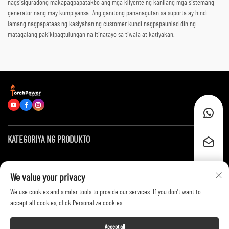
nagsisiguradong makapagpapatakbo ang mga kliyente ng kanilang mga sistemang
generator nang may kumpiyansa. Ang ganitong pananagutan sa suporta ay hindi
lamang nagpapataas ng kasiyahan ng customer kundi nagpapaunlad din ng
matagalang pakikipagtulungan na itinatayo sa tiwala at katiyakan.
KATEGORIYA NG PRODUKTO
Mga Mabilis na Link
We value your privacy
We use cookies and similar tools to provide our services. If you don't want to
Makipag-ugnayan sa Amin
accept all cookies, click Personalize cookies.
Accept all