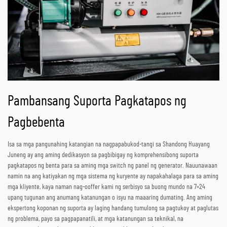
Pambansang Suporta Pagkatapos ng
Pagbebenta
Isa sa mga pangunahing katangian na nagpapabukod-tangi sa Shandong Huayang
Juneng ay ang aming dedikasyon sa pagbibigay ng komprehensibong suporta
pagkatapos ng benta para sa aming mga switch ng panel ng generator. Nauunawaan
namin na ang katiyakan ng mga sistema ng kuryente ay napakahalaga para sa aming
mga kliyente, kaya naman nag-ooffer kami ng serbisyo sa buong mundo na 7×24
upang tugunan ang anumang katanungan o isyu na maaaring dumating. Ang aming
ekspertong koponan ng suporta ay laging handang tumulong sa pagtukoy at paglutas
ng problema, payo sa pagpapanatili, at mga katanungan sa teknikal, na