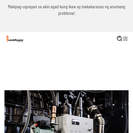
g
Makipag-ugnayan sa akin agad kung ikaw ay makakaranas ng anumang
problema!