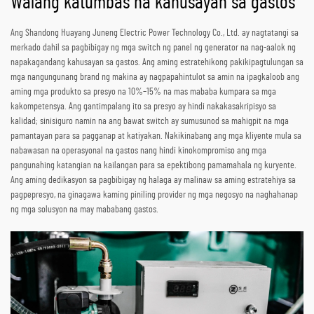
Walang katumbas na kahusayan sa gastos
Ang Shandong Huayang Juneng Electric Power Technology Co., Ltd. ay nagtatangi sa
merkado dahil sa pagbibigay ng mga switch ng panel ng generator na nag-aalok ng
napakagandang kahusayan sa gastos. Ang aming estratehikong pakikipagtulungan sa
mga nangungunang brand ng makina ay nagpapahintulot sa amin na ipagkaloob ang
aming mga produkto sa presyo na 10%–15% na mas mababa kumpara sa mga
kakompetensya. Ang gantimpalang ito sa presyo ay hindi nakakasakripisyo sa
kalidad; sinisiguro namin na ang bawat switch ay sumusunod sa mahigpit na mga
pamantayan para sa pagganap at katiyakan. Nakikinabang ang mga kliyente mula sa
nabawasan na operasyonal na gastos nang hindi kinokompromiso ang mga
pangunahing katangian na kailangan para sa epektibong pamamahala ng kuryente.
Ang aming dedikasyon sa pagbibigay ng halaga ay malinaw sa aming estratehiya sa
pagpepresyo, na ginagawa kaming piniling provider ng mga negosyo na naghahanap
ng mga solusyon na may mababang gastos.