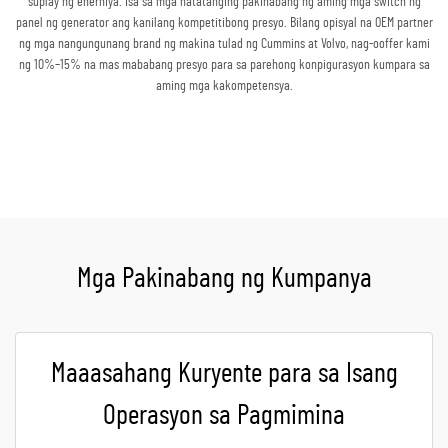
suplay ng enerhiya. Isa sa mga natatanging pakinabang ng aming mga switch ng
panel ng generator ang kanilang kompetitibong presyo. Bilang opisyal na OEM partner
ng mga nangungunang brand ng makina tulad ng Cummins at Volvo, nag-ooffer kami
ng 10%–15% na mas mababang presyo para sa parehong konpigurasyon kumpara sa
aming mga kakompetensya.
Kumuha ng Quote
Mga Pakinabang ng Kumpanya
Maaasahang Kuryente para sa Isang
Operasyon sa Pagmimina