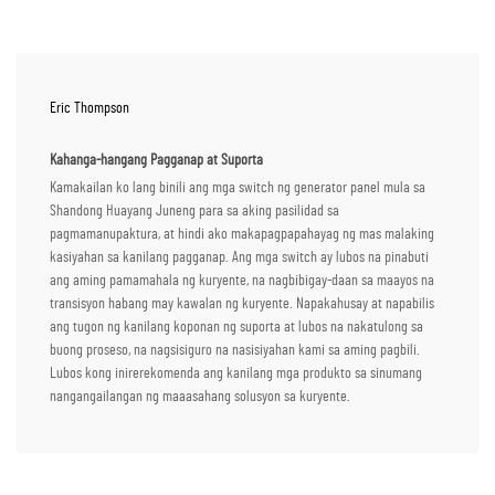
Eric Thompson
Kahanga-hangang Pagganap at Suporta
Kamakailan ko lang binili ang mga switch ng generator panel mula sa
Shandong Huayang Juneng para sa aking pasilidad sa
pagmamanupaktura, at hindi ako makapagpapahayag ng mas malaking
kasiyahan sa kanilang pagganap. Ang mga switch ay lubos na pinabuti
ang aming pamamahala ng kuryente, na nagbibigay-daan sa maayos na
transisyon habang may kawalan ng kuryente. Napakahusay at napabilis
ang tugon ng kanilang koponan ng suporta at lubos na nakatulong sa
buong proseso, na nagsisiguro na nasisiyahan kami sa aming pagbili.
Lubos kong inirerekomenda ang kanilang mga produkto sa sinumang
nangangailangan ng maaasahang solusyon sa kuryente.