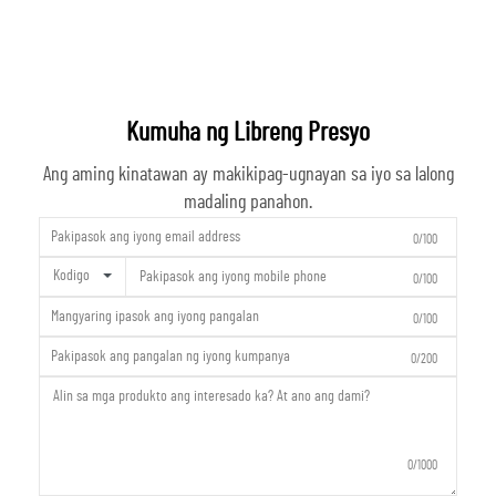
Kumuha ng Libreng Presyo
Ang aming kinatawan ay makikipag-ugnayan sa iyo sa lalong
madaling panahon.
0/100
Kodigo
0/100
0/100
0/200
0/1000