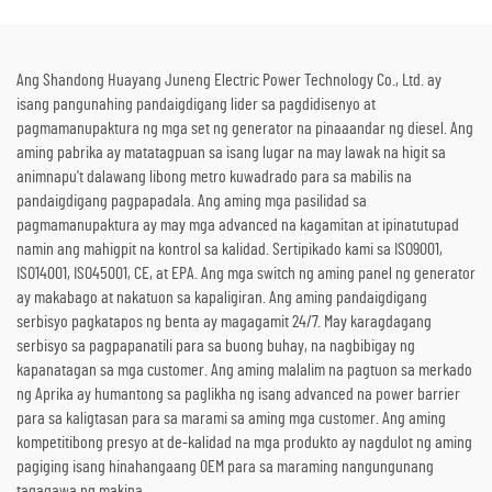
Emerhensiya
convert ng Thermal Energy sa
Kuryente
Ang Shandong Huayang Juneng Electric Power Technology Co., Ltd. ay
isang pangunahing pandaigdigang lider sa pagdidisenyo at
pagmamanupaktura ng mga set ng generator na pinaaandar ng diesel. Ang
aming pabrika ay matatagpuan sa isang lugar na may lawak na higit sa
animnapu't dalawang libong metro kuwadrado para sa mabilis na
pandaigdigang pagpapadala. Ang aming mga pasilidad sa
pagmamanupaktura ay may mga advanced na kagamitan at ipinatutupad
namin ang mahigpit na kontrol sa kalidad. Sertipikado kami sa ISO9001,
ISO14001, ISO45001, CE, at EPA. Ang mga switch ng aming panel ng generator
ay makabago at nakatuon sa kapaligiran. Ang aming pandaigdigang
serbisyo pagkatapos ng benta ay magagamit 24/7. May karagdagang
serbisyo sa pagpapanatili para sa buong buhay, na nagbibigay ng
kapanatagan sa mga customer. Ang aming malalim na pagtuon sa merkado
ng Aprika ay humantong sa paglikha ng isang advanced na power barrier
para sa kaligtasan para sa marami sa aming mga customer. Ang aming
kompetitibong presyo at de-kalidad na mga produkto ay nagdulot ng aming
pagiging isang hinahangaang OEM para sa maraming nangungunang
tagagawa ng makina.