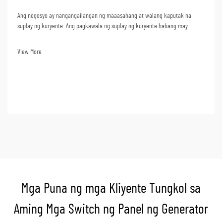
Ang negosyo ay nangangailangan ng maaasahang at walang kaputak na
suplay ng kuryente. Ang pagkawala ng suplay ng kuryente habang may
trabaho ay nagdudulot ng pagtatapos ng produksyon, mga serbisyo, at kahit
na pagkawala ng datos. Mula sa pananaw na pangkabuhayan, ang pagkawala
View More
ng suplay ng kuryente ay nangangahulugan ng malalaking pagkawala. Ang
pagpili ng isang ge...
Mga Puna ng mga Kliyente Tungkol sa
Aming Mga Switch ng Panel ng Generator