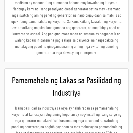
medisina ay mananatiling gumagana habang may kawalan ng kuryente.
Nagbigay kami ng isang pasadyang diesel generator set na may kasamang
mga switch ng aming panel ng generator, na nagbibigay-daan sa mabilis at
epektibong pamamahala ng kuryente. Sa kamakailang kawalan ng kuryente,
awtomatikong nagsimulang gumana ang generator, na nagbibigay agad ng
kuryente sa ospital. Ang pagiging maaasahan ng sistema ay nagpanatili ng
walang kapansin-pansin na pag-aalaga sa pasyente, na nagpapakita ng
mahalagang papel na ginagampanan ng aming mga switch ng panel ng
generator sa mga sitwasyong emergency.
Pamamahala ng Lakas sa Pasilidad ng
Industriya
Isang pasilidad sa industriya sa Asya ay nahihirapan sa pamamahala ng
kuryente at kahusayan. Ang aming koponan ay nag-install ng isang serye ng
mga generator na naka-deisel kasama ang mga advanced na switch ng
panel ng generator, na nagbibigay-daan sa mas mahusay na pamamahala ng