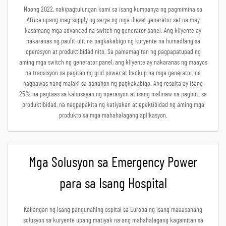
Noong 2022, nakipagtulungan kami sa isang kumpanya ng pagmimina sa
Africa upang mag-supply ng serye ng mga diesel generator set na may
kasamang mga advanced na switch ng generator panel. Ang kliyente ay
nakaranas ng paulit-ulit na pagkakabigo ng kuryente na humadlang sa
operasyon at produktibidad nito. Sa pamamagitan ng pagpapatupad ng
aming mga switch ng generator panel, ang kliyente ay nakaranas ng maayos
na transisyon sa pagitan ng grid power at backup na mga generator, na
nagbawas nang malaki sa panahon ng pagkakabigo. Ang resulta ay isang
25% na pagtaas sa kahusayan ng operasyon at isang malinaw na pagbuti sa
produktibidad, na nagpapakita ng katiyakan at epektibidad ng aming mga
produkto sa mga mahahalagang aplikasyon.
Mga Solusyon sa Emergency Power
para sa Isang Hospital
Kailangan ng isang pangunahing ospital sa Europa ng isang maaasahang
solusyon sa kuryente upang matiyak na ang mahahalagang kagamitan sa