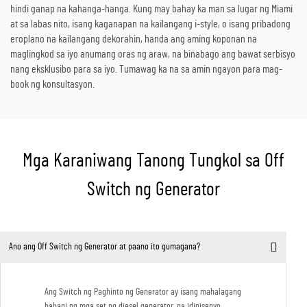
hindi ganap na kahanga-hanga. Kung may bahay ka man sa lugar ng Miami
at sa labas nito, isang kaganapan na kailangang i-style, o isang pribadong
eroplano na kailangang dekorahin, handa ang aming koponan na
maglingkod sa iyo anumang oras ng araw, na binabago ang bawat serbisyo
nang eksklusibo para sa iyo. Tumawag ka na sa amin ngayon para mag-
book ng konsultasyon.
Mga Karaniwang Tanong Tungkol sa Off
Switch ng Generator
Ano ang Off Switch ng Generator at paano ito gumagana?
Ang Switch ng Paghinto ng Generator ay isang mahalagang
bahagi ng mga set ng diesel generator, na idinisenyo