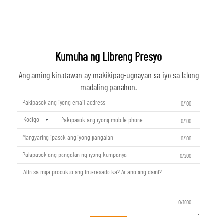
Kumuha ng Libreng Presyo
Ang aming kinatawan ay makikipag-ugnayan sa iyo sa lalong
madaling panahon.
0/100
Kodigo
0/100
0/100
0/200
0/1000