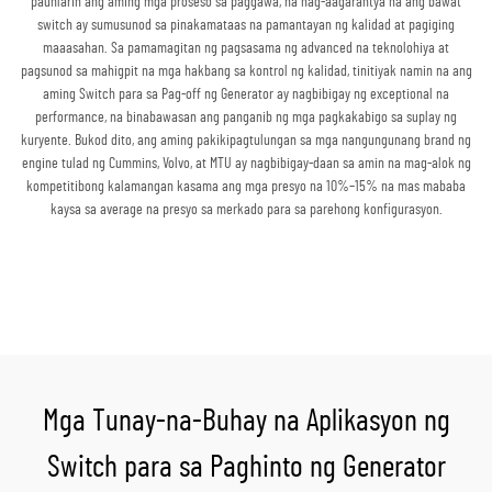
paunlarin ang aming mga proseso sa paggawa, na nag-aagarantya na ang bawat
switch ay sumusunod sa pinakamataas na pamantayan ng kalidad at pagiging
maaasahan. Sa pamamagitan ng pagsasama ng advanced na teknolohiya at
pagsunod sa mahigpit na mga hakbang sa kontrol ng kalidad, tinitiyak namin na ang
aming Switch para sa Pag-off ng Generator ay nagbibigay ng exceptional na
performance, na binabawasan ang panganib ng mga pagkakabigo sa suplay ng
kuryente. Bukod dito, ang aming pakikipagtulungan sa mga nangungunang brand ng
engine tulad ng Cummins, Volvo, at MTU ay nagbibigay-daan sa amin na mag-alok ng
kompetitibong kalamangan kasama ang mga presyo na 10%–15% na mas mababa
kaysa sa average na presyo sa merkado para sa parehong konfigurasyon.
Kumuha ng Quote
Mga Tunay-na-Buhay na Aplikasyon ng
Switch para sa Paghinto ng Generator