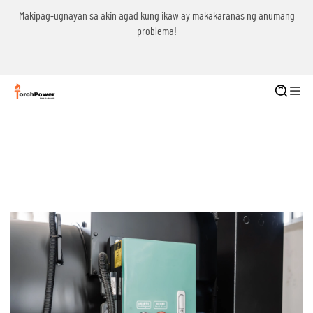
g
Makipag-ugnayan sa akin agad kung ikaw ay makakaranas ng anumang
problema!