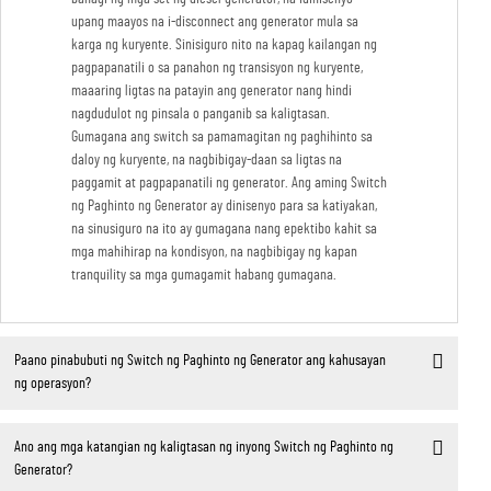
upang maayos na i-disconnect ang generator mula sa
karga ng kuryente. Sinisiguro nito na kapag kailangan ng
pagpapanatili o sa panahon ng transisyon ng kuryente,
maaaring ligtas na patayin ang generator nang hindi
nagdudulot ng pinsala o panganib sa kaligtasan.
Gumagana ang switch sa pamamagitan ng paghihinto sa
daloy ng kuryente, na nagbibigay-daan sa ligtas na
paggamit at pagpapanatili ng generator. Ang aming Switch
ng Paghinto ng Generator ay dinisenyo para sa katiyakan,
na sinusiguro na ito ay gumagana nang epektibo kahit sa
mga mahihirap na kondisyon, na nagbibigay ng kapan
tranquility sa mga gumagamit habang gumagana.
Paano pinabubuti ng Switch ng Paghinto ng Generator ang kahusayan
ng operasyon?
Ano ang mga katangian ng kaligtasan ng inyong Switch ng Paghinto ng
Generator?