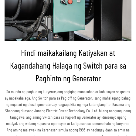
Hindi maikakailang Katiyakan at
Kagandahang Halaga ng Switch para sa
Paghinto ng Generator
Sa mundo ng pagbuo ng kuryente, ang pagiging maaasahan at kahusayan sa gastos
ay napakahalaga. Ang Switch para sa Pag-off ng Generator, isang mahalagang bahagi
ng mga set ng diesel generator, ay nagpapakita ng mga katangiang ito. Kasama ang
Shandong Huayang Juneng Electric Power Technology Co., Ltd. bilang nangungunang
tagagawa, ang aming Switch para sa Pag-off ng Generator ay idinisenyo upang
matiyak ang walang kupas na operasyon at kaligtasan sa pamamahala ng kuryente.
Ang aming malawak na karanasan simula noong 1993 ay nagbigay-daan sa amin na