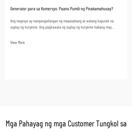
Generator para sa Komersyo: Paano Pumili ng Pinakamahusay?
Ang negosyo ay nangangailangan ng maaasahang at walang kaputak na
suplay ng kuryente. Ang pagkawala ng suplay ng kuryente habang may
trabaho ay nagdudulot ng pagtatapos ng produksyon, mga serbisyo, at kahit
na pagkawala ng datos. Mula sa pananaw na pangkabuhayan, ang pagkawala
View More
ng suplay ng kuryente ay nangangahulugan ng malalaking pagkawala. Ang
pagpili ng isang ge...
Mga Pahayag ng mga Customer Tungkol sa