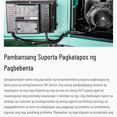
Pambansang Suporta Pagkatapos ng
Pagbebenta
Ipinagmamalaki namin ang pag-aalok ng komprehensibong suporta pagkatapos ng
benta para sa aming Generator Off Switch. Ang aming pandaigdigang network ay
nagsisiguro na ang mga kliyente ay may access sa tulong 24/7, upang agad na
masolusyunan ang anumang katanungan o teknikal na isyu. Ang dedikasyon namin sa
serbisyo sa customer ay sinusuportahan ng aming suporta sa lifelong tracking, na
nagpapahintulot sa amin na subaybayan ang pagganap ng produkto at proaktibong
tugunan ang mga posibleng problema. Maaasahan ng mga kliyente na protektado ang