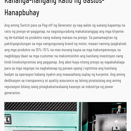
Kahanga-hangang Ratio ng Gastos-
Hanapbuhay
Ang aming Switch para sa Pag-off ng Generator ay nag-aalok ng walang kapantay na
ratio ng presyo-at-pagganap, na nagsisiguradong makakatanggap ang mga kliyente
ng de-kalidad na produkto nang walang mataas na presyo. Sa pamamagitan ng
pakikipagtulungan sa mga nangungunang brand ng motor, maaari naming ipagkaloob
ang mga produkto na 10%–15% na mas murang kaysa sa mga kakompetensya, na
nagbibigay-daan sa mga customer na maksimisinhin ang kanilang investisyon nang
hindi kinokompromiso ang pagganap. Ang abot-kaya nitong presyo ay napakahalaga
para sa mga negosyo na naghahanap ng paraan upang i-optimize ang kanilang
badyet sa operasyon habang tiyakin ang maaasahang suplay ng kuryente. Ang aming
dedikasyon sa transparency at quality assurance ay lalong pinatatatag ang aming
reputasyon bilang isang pinagkakatiwalaang kasosyo sa industriya ng power
generation.