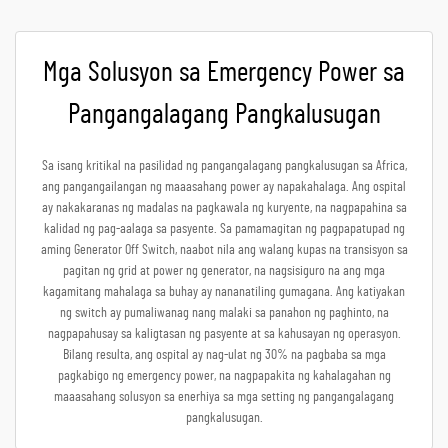
Mga Solusyon sa Emergency Power sa
Pangangalagang Pangkalusugan
Sa isang kritikal na pasilidad ng pangangalagang pangkalusugan sa Africa,
ang pangangailangan ng maaasahang power ay napakahalaga. Ang ospital
ay nakakaranas ng madalas na pagkawala ng kuryente, na nagpapahina sa
kalidad ng pag-aalaga sa pasyente. Sa pamamagitan ng pagpapatupad ng
aming Generator Off Switch, naabot nila ang walang kupas na transisyon sa
pagitan ng grid at power ng generator, na nagsisiguro na ang mga
kagamitang mahalaga sa buhay ay nananatiling gumagana. Ang katiyakan
ng switch ay pumaliwanag nang malaki sa panahon ng paghinto, na
nagpapahusay sa kaligtasan ng pasyente at sa kahusayan ng operasyon.
Bilang resulta, ang ospital ay nag-ulat ng 30% na pagbaba sa mga
pagkabigo ng emergency power, na nagpapakita ng kahalagahan ng
maaasahang solusyon sa enerhiya sa mga setting ng pangangalagang
pangkalusugan.