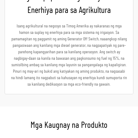
Enerhiya para sa Agrikultura
Isang agrikultural na negosyo sa Timog Amerika ay nakaranas ng mga
hamon sa suplay ng enerhiya para sa mga sistema ng irigasyon. Sa
pamamagitan ng paggamit ng aming Generator Off Switch, naaangkop nilang
pangasiwaan ang kanilang mga diesel generator, na nagpapatiyak ng pare-
parehong kapangyarihan para sa kanilang operasyon. Ang switch ay
nagbigay-daan sa kanila na bawasan ang pagkonsumo ng fuel ng 15%, na
sumisilbing ambag sa kanilang mga layunin sa pangangalaga ng kapaligiran.
Pinuri ng may-ari ng bukid ang katiyakan ng aming produkto, na nagsasabi
na hindi lamang ito nagpabuti sa kahusayan ng enerhiya kundi sumuporta rin
sa kanilang dedikasyon sa mga eco-friendly na gawain.
Mga Kaugnay na Produkto