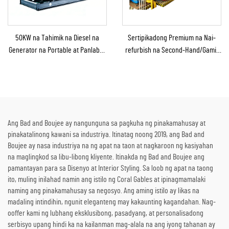
50KW na Tahimik na Diesel na
Sertipikadong Premium na Nai-
Generator na Portable at Panlabas
refurbish na Second-Hand/Gamit
na Tinitiis ang Ulan para sa
na Steam Turbine Generator
Panlabas na Konstruksyon at
kasama ang Boiler para sa Pag-
Emerhensiya
convert ng Thermal Energy sa
Kuryente
Ang Bad and Boujee ay nangunguna sa pagkuha ng pinakamahusay at
pinakatalinong kawani sa industriya. Itinatag noong 2019, ang Bad and
Boujee ay nasa industriya na ng apat na taon at nagkaroon ng kasiyahan
na maglingkod sa libu-libong kliyente. Itinakda ng Bad and Boujee ang
pamantayan para sa Disenyo at Interior Styling. Sa loob ng apat na taong
ito, muling inilahad namin ang istilo ng Coral Gables at ipinagmamalaki
naming ang pinakamahusay sa negosyo. Ang aming istilo ay likas na
madaling intindihin, ngunit eleganteng may kakaunting kagandahan. Nag-
ooffer kami ng lubhang eksklusibong, pasadyang, at personalisadong
serbisyo upang hindi ka na kailanman mag-alala na ang iyong tahanan ay