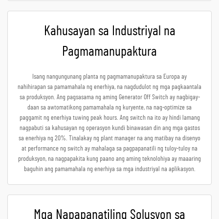
Kahusayan sa Industriyal na
Pagmamanupaktura
Isang nangungunang planta ng pagmamanupaktura sa Europa ay
nahihirapan sa pamamahala ng enerhiya, na nagdudulot ng mga pagkaantala
sa produksyon. Ang pagsasama ng aming Generator Off Switch ay nagbigay-
daan sa awtomatikong pamamahala ng kuryente, na nag-optimize sa
paggamit ng enerhiya tuwing peak hours. Ang switch na ito ay hindi lamang
nagpabuti sa kahusayan ng operasyon kundi binawasan din ang mga gastos
sa enerhiya ng 20%. Tinalakay ng plant manager na ang matibay na disenyo
at performance ng switch ay mahalaga sa pagpapanatili ng tuloy-tuloy na
produksyon, na nagpapakita kung paano ang aming teknolohiya ay maaaring
baguhin ang pamamahala ng enerhiya sa mga industriyal na aplikasyon.
Mga Napapanatiling Solusyon sa