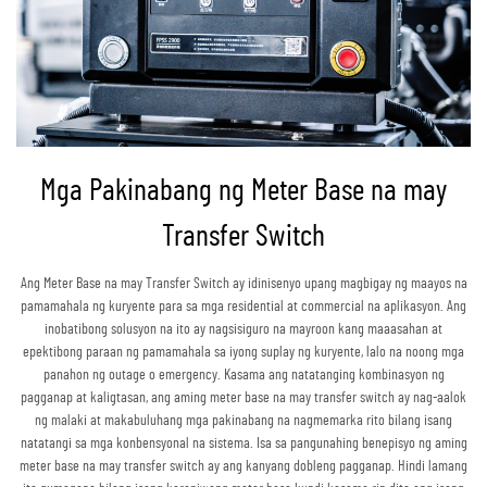
Mga Pakinabang ng Meter Base na may
Transfer Switch
Ang Meter Base na may Transfer Switch ay idinisenyo upang magbigay ng maayos na
pamamahala ng kuryente para sa mga residential at commercial na aplikasyon. Ang
inobatibong solusyon na ito ay nagsisiguro na mayroon kang maaasahan at
epektibong paraan ng pamamahala sa iyong suplay ng kuryente, lalo na noong mga
panahon ng outage o emergency. Kasama ang natatanging kombinasyon ng
pagganap at kaligtasan, ang aming meter base na may transfer switch ay nag-aalok
ng malaki at makabuluhang mga pakinabang na nagmemarka rito bilang isang
natatangi sa mga konbensyonal na sistema. Isa sa pangunahing benepisyo ng aming
meter base na may transfer switch ay ang kanyang dobleng pagganap. Hindi lamang