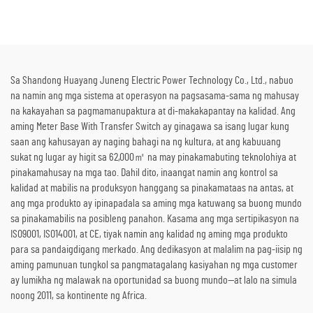
Panlabas na Konstruksyon at
kasama ang Boiler para sa Pag-
Emerhensiya
convert ng Thermal Energy sa
Kuryente
Sa Shandong Huayang Juneng Electric Power Technology Co., Ltd., nabuo
na namin ang mga sistema at operasyon na pagsasama-sama ng mahusay
na kakayahan sa pagmamanupaktura at di-makakapantay na kalidad. Ang
aming Meter Base With Transfer Switch ay ginagawa sa isang lugar kung
saan ang kahusayan ay naging bahagi na ng kultura, at ang kabuuang
sukat ng lugar ay higit sa 62,000㎡ na may pinakamabuting teknolohiya at
pinakamahusay na mga tao. Dahil dito, inaangat namin ang kontrol sa
kalidad at mabilis na produksyon hanggang sa pinakamataas na antas, at
ang mga produkto ay ipinapadala sa aming mga katuwang sa buong mundo
sa pinakamabilis na posibleng panahon. Kasama ang mga sertipikasyon na
ISO9001, ISO14001, at CE, tiyak namin ang kalidad ng aming mga produkto
para sa pandaigdigang merkado. Ang dedikasyon at malalim na pag-iisip ng
aming pamunuan tungkol sa pangmatagalang kasiyahan ng mga customer
ay lumikha ng malawak na oportunidad sa buong mundo—at lalo na simula
noong 2011, sa kontinente ng Africa.