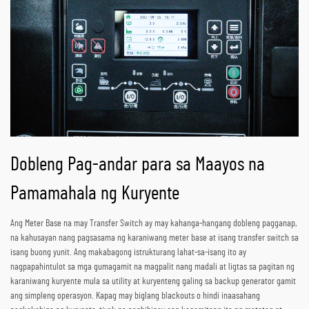
Dobleng Pag-andar para sa Maayos na
Pamamahala ng Kuryente
Ang Meter Base na may Transfer Switch ay may kahanga-hangang dobleng pagganap,
na kahusayan nang pagsasama ng karaniwang meter base at isang transfer switch sa
isang buong yunit. Ang makabagong istrukturang lahat-sa-isang ito ay
nagpapahintulot sa mga gumagamit na magpalit nang madali at ligtas sa pagitan ng
karaniwang kuryente mula sa utility at kuryenteng galing sa backup generator gamit
ang simpleng operasyon. Kapag may biglang blackouts o hindi inaasahang