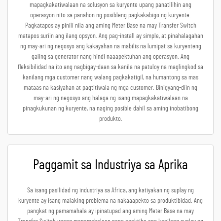
mapagkakatiwalaan na solusyon sa kuryente upang panatilihin ang
operasyon nito sa panahon ng posibleng pagkakabigo ng kuryente.
Pagkatapos ay pinili nila ang aming Meter Base na may Transfer Switch
matapos suriin ang ilang opsyon. Ang pag-install ay simple, at pinahalagahan
ng may-ari ng negosyo ang kakayahan na mabilis na lumipat sa kuryenteng
galing sa generator nang hindi naaapektuhan ang operasyon. Ang
fleksibilidad na ito ang nagbigay-daan sa kanila na patuloy na maglingkod sa
kanilang mga customer nang walang pagkakatigil, na humantong sa mas
mataas na kasiyahan at pagtitiwala ng mga customer. Binigyang-diin ng
may-ari ng negosyo ang halaga ng isang mapagkakatiwalaan na
pinagkukunan ng kuryente, na naging posible dahil sa aming inobatibong
produkto.
Paggamit sa Industriya sa Aprika
Sa isang pasilidad ng industriya sa Africa, ang katiyakan ng suplay ng
kuryente ay isang malaking problema na nakaaapekto sa produktibidad. Ang
pangkat ng pamamahala ay ipinatupad ang aming Meter Base na may