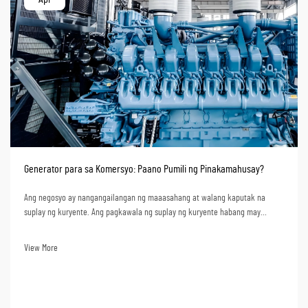
Generator para sa Komersyo: Paano Pumili ng Pinakamahusay?
Ang negosyo ay nangangailangan ng maaasahang at walang kaputak na
suplay ng kuryente. Ang pagkawala ng suplay ng kuryente habang may
trabaho ay nagdudulot ng pagtatapos ng produksyon, mga serbisyo, at kahit
na pagkawala ng datos. Mula sa pananaw na pangkabuhayan, ang pagkawala
View More
ng suplay ng kuryente ay nangangahulugan ng malalaking pagkawala. Ang
pagpili ng isang ge...