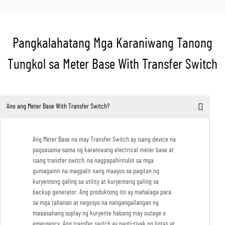
Pangkalahatang Mga Karaniwang Tanong
Tungkol sa Meter Base With Transfer Switch
Ano ang Meter Base With Transfer Switch?
Ang Meter Base na may Transfer Switch ay isang device na
pagsasama-sama ng karaniwang electrical meter base at
isang transfer switch, na nagpapahintulot sa mga
gumagamit na magpalit nang maayos sa pagitan ng
kuryenteng galing sa utility at kuryenteng galing sa
backup generator. Ang produktong ito ay mahalaga para
sa mga tahanan at negosyo na nangangailangan ng
maaasahang suplay ng kuryente habang may outage o
emergency. Ang transfer switch ay nagti-tiyak ng ligtas at