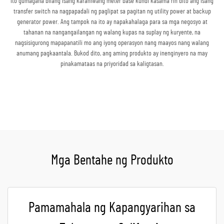
ito gumagana bilang isang karaniwang meter base kundi kasama rin dito ang isang
transfer switch na nagpapadali ng paglipat sa pagitan ng utility power at backup
generator power. Ang tampok na ito ay napakahalaga para sa mga negosyo at
tahanan na nangangailangan ng walang kupas na suplay ng kuryente, na
nagsisigurong mapapanatili mo ang iyong operasyon nang maayos nang walang
anumang pagkaantala. Bukod dito, ang aming produkto ay inenginyero na may
pinakamataas na priyoridad sa kaligtasan.
Kumuha ng Quote
Mga Bentahe ng Produkto
Pamamahala ng Kapangyarihan sa