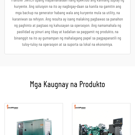
Transfer Switch upang mapamahalaan nang epektibo ang kanilang suplay ng
kuryente. Ang solusyon na ito ay nagbigay-daan sa kanila na gamitin ang
mga backup na generator habang wala ang kuryente mula sa utility, na
karaniwan sa rehiyon. Ang resulta ay isang malaking pagbawas sa panahon
ng paghinto at pagtaas ng kahusayan sa operasyon. Ang namamahala ng
pasilidad ay pinuri ang tibay at kadalian sa paggamit ng produkto, na
binanggit na ito ay gumampan ng mahalagang papel sa pagpapanatili ng
tuloy-tuloy na operasyon at sa suporta sa lokal na ekonomiya.
Mga Kaugnay na Produkto