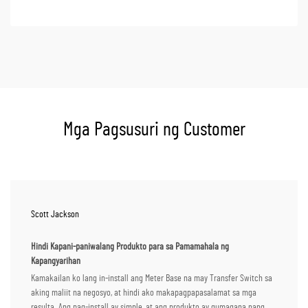
Mga Pagsusuri ng Customer
Scott Jackson
Hindi Kapani-paniwalang Produkto para sa Pamamahala ng
Kapangyarihan
Kamakailan ko lang in-install ang Meter Base na may Transfer Switch sa
aking maliit na negosyo, at hindi ako makapagpapasalamat sa mga
resulta. Ang pag-install ay simple, at ang produkto ay gumagana nang