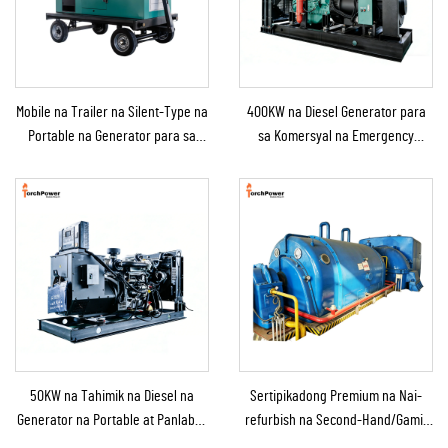
Mobile na Trailer na Silent-Type na
400KW na Diesel Generator para
Portable na Generator para sa
sa Komersyal na Emergency
Emergency Use
Generator para sa Patuloy na
Suplay ng Kuryente
50KW na Tahimik na Diesel na
Sertipikadong Premium na Nai-
Generator na Portable at Panlabas
refurbish na Second-Hand/Gamit
na Tinitiis ang Ulan para sa
na Steam Turbine Generator