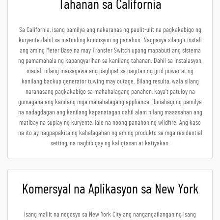
Tahanan sa California
Sa California, isang pamilya ang nakaranas ng paulit-ulit na pagkakabigo ng
kuryente dahil sa matinding kondisyon ng panahon. Nagpasya silang i-install
ang aming Meter Base na may Transfer Switch upang mapabuti ang sistema
ng pamamahala ng kapangyarihan sa kanilang tahanan. Dahil sa instalasyon,
madali nilang maisagawa ang paglipat sa pagitan ng grid power at ng
kanilang backup generator tuwing may outage. Bilang resulta, wala silang
naranasang pagkakabigo sa mahahalagang panahon, kaya’t patuloy na
gumagana ang kanilang mga mahahalagang appliance. Ibinahagi ng pamilya
na nadagdagan ang kanilang kapanatagan dahil alam nilang maaasahan ang
matibay na suplay ng kuryente, lalo na noong panahon ng wildfire. Ang kaso
na ito ay nagpapakita ng kahalagahan ng aming produkto sa mga residential
setting, na nagbibigay ng kaligtasan at katiyakan.
Komersyal na Aplikasyon sa New York
Isang maliit na negosyo sa New York City ang nangangailangan ng isang