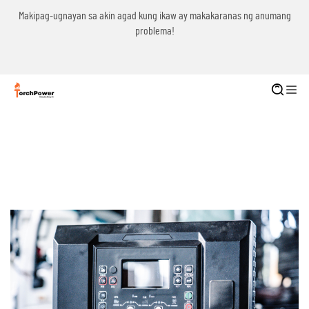
g
Makipag-ugnayan sa akin agad kung ikaw ay makakaranas ng anumang
problema!