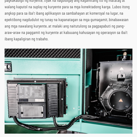
pagkakabigo ng kuryente, tiyak na nagbibigay ang kagamitang ito ng matatag at
walang kaputol na suplay ng kuryente para sa mga konektadong karga. Lubos itong
angkop para sa iba't ibang aplikasyon sa sambahayan at komersyal na lugar, na
epektibong nagdudulot ng tunay na kapanatagan sa mga gumagamit, binabawasan
ang mga nawalang kuryente, at malaki ang naitutulong sa pagpapabuti ng pang-
araw-araw na paggamit ng kuryente at kabuuang kahusayan ng operasyon sa iba't
ibang kapaligiran ng trabaho.