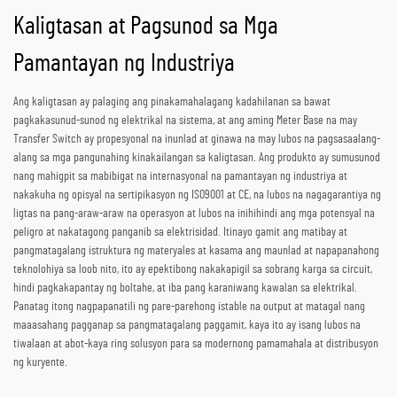
Kaligtasan at Pagsunod sa Mga
Pamantayan ng Industriya
Ang kaligtasan ay palaging ang pinakamahalagang kadahilanan sa bawat
pagkakasunud-sunod ng elektrikal na sistema, at ang aming Meter Base na may
Transfer Switch ay propesyonal na inunlad at ginawa na may lubos na pagsasaalang-
alang sa mga pangunahing kinakailangan sa kaligtasan. Ang produkto ay sumusunod
nang mahigpit sa mabibigat na internasyonal na pamantayan ng industriya at
nakakuha ng opisyal na sertipikasyon ng ISO9001 at CE, na lubos na nagagarantiya ng
ligtas na pang-araw-araw na operasyon at lubos na inihihindi ang mga potensyal na
peligro at nakatagong panganib sa elektrisidad. Itinayo gamit ang matibay at
pangmatagalang istruktura ng materyales at kasama ang maunlad at napapanahong
teknolohiya sa loob nito, ito ay epektibong nakakapigil sa sobrang karga sa circuit,
hindi pagkakapantay ng boltahe, at iba pang karaniwang kawalan sa elektrikal.
Panatag itong nagpapanatili ng pare-parehong istable na output at matagal nang
maaasahang pagganap sa pangmatagalang paggamit, kaya ito ay isang lubos na
tiwalaan at abot-kaya ring solusyon para sa modernong pamamahala at distribusyon
ng kuryente.