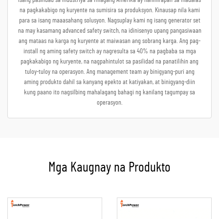
na pagkakabigo ng kuryente na sumisira sa produksyon. Kinausap nila kami
para sa isang maaasahang solusyon. Nagsuplay kami ng isang generator set
na may kasamang advanced safety switch, na idinisenyo upang pangasiwaan
ang mataas na karga ng kuryente at maiwasan ang sobrang karga. Ang pag-
install ng aming safety switch ay nagresulta sa 40% na pagbaba sa mga
pagkakabigo ng kuryente, na nagpahintulot sa pasilidad na panatilihin ang
tuloy-tuloy na operasyon. Ang management team ay binigyang-puri ang
aming produkto dahil sa kanyang epekto at katiyakan, at binigyang-diin
kung paano ito nagsilbing mahalagang bahagi ng kanilang tagumpay sa
operasyon.
Mga Kaugnay na Produkto