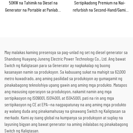
50KW na Tahimik na Diesel na
Sertipikadong Premium na Nai-
Generator na Portable at Panlabas
refurbish na Second-Hand/Gamit
na Tinitiis ang Ulan para sa
na Steam Turbine Generator
Panlabas na Konstruksyon at
kasama ang Boiler para sa Pag-
Emerhensiya
convert ng Thermal Energy sa
Kuryente
May malakas kaming presensya sa pag-unlad ng set ng diesel generator sa
Shandong Huayang Juneng Electric Power Technology Co., Ltd. Ang bawat
Switch ng Kaligtasan para sa Generator ay nagkakalap ng buong
kasanayan namin sa produksyon. Sa kabuuang sukat na mahigit sa 62,000
metro kuwadrado, ang aming pasilidad sa produksyon ay gumagamit ng
pinakabagong teknolohiya upang gawin ang aming mga produkto. Matapos
ang masusing operasyon sa produksyon, nakamit namin ang mga
sertipikasyon ng ISO9001, ISO14001, at ISO45001, pati na rin ang mga
sertipikasyon ng CE at EPA—na nagpapatunay na ang aming mga produkto
ay walang duda ang pinakamahusay na ginawang Switch ng Kaligtasan sa
merkado. Kami ay isang global na kumpanya sa produksyon at suplay na
layuning bigyan ang bawat generator na aming inilalabas ng pinakabagong
Switch ng Kaligtasan.