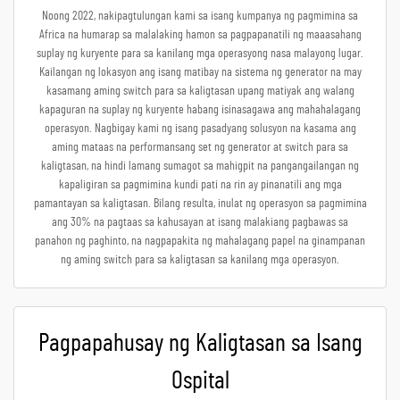
Noong 2022, nakipagtulungan kami sa isang kumpanya ng pagmimina sa
Africa na humarap sa malalaking hamon sa pagpapanatili ng maaasahang
suplay ng kuryente para sa kanilang mga operasyong nasa malayong lugar.
Kailangan ng lokasyon ang isang matibay na sistema ng generator na may
kasamang aming switch para sa kaligtasan upang matiyak ang walang
kapaguran na suplay ng kuryente habang isinasagawa ang mahahalagang
operasyon. Nagbigay kami ng isang pasadyang solusyon na kasama ang
aming mataas na performansang set ng generator at switch para sa
kaligtasan, na hindi lamang sumagot sa mahigpit na pangangailangan ng
kapaligiran sa pagmimina kundi pati na rin ay pinanatili ang mga
pamantayan sa kaligtasan. Bilang resulta, inulat ng operasyon sa pagmimina
ang 30% na pagtaas sa kahusayan at isang malakiang pagbawas sa
panahon ng paghinto, na nagpapakita ng mahalagang papel na ginampanan
ng aming switch para sa kaligtasan sa kanilang mga operasyon.
Pagpapahusay ng Kaligtasan sa Isang
Ospital