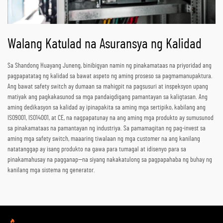
Walang Katulad na Asuransya ng Kalidad
Sa Shandong Huayang Juneng, binibigyan namin ng pinakamataas na priyoridad ang
pagpapatatag ng kalidad sa bawat aspeto ng aming proseso sa pagmamanupaktura.
Ang bawat safety switch ay dumaan sa mahigpit na pagsusuri at inspeksyon upang
matiyak ang pagkakasunod sa mga pandaigdigang pamantayan sa kaligtasan. Ang
aming dedikasyon sa kalidad ay ipinapakita sa aming mga sertipiko, kabilang ang
ISO9001, ISO14001, at CE, na nagpapatunay na ang aming mga produkto ay sumusunod
sa pinakamataas na pamantayan ng industriya. Sa pamamagitan ng pag-invest sa
aming mga safety switch, maaaring tiwalaan ng mga customer na ang kanilang
natatanggap ay isang produkto na gawa para tumagal at idisenyo para sa
pinakamahusay na pagganap—na siyang nakakatulong sa pagpapahaba ng buhay ng
kanilang mga sistema ng generator.