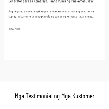
Generator para sa Komersyo: Paano Pumili ng Pinakamahusay?
Ang negosyo ay nangangailangan ng maaasahang at walang kaputak na
suplay ng kuryente. Ang pagkawala ng suplay ng kuryente habang may
trabaho ay nagdudulot ng pagtatapos ng produksyon, mga serbisyo, at kahit
na pagkawala ng datos. Mula sa pananaw na pangkabuhayan, ang pagkawala
View More
ng suplay ng kuryente ay nangangahulugan ng malalaking pagkawala. Ang
pagpili ng isang ge...
Mga Testimonial ng Mga Kustomer