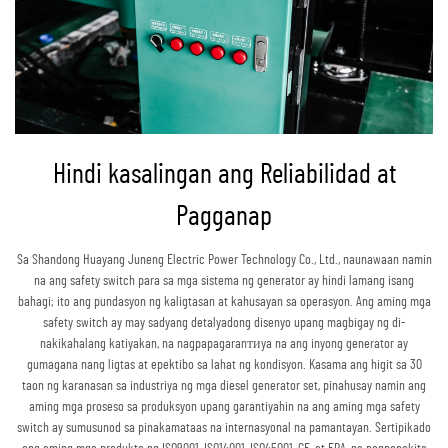
Hindi kasalingan ang Reliabilidad at
Pagganap
Sa Shandong Huayang Juneng Electric Power Technology Co., Ltd., naunawaan namin
na ang safety switch para sa mga sistema ng generator ay hindi lamang isang
bahagi; ito ang pundasyon ng kaligtasan at kahusayan sa operasyon. Ang aming mga
safety switch ay may sadyang detalyadong disenyo upang magbigay ng di-
nakikahalang katiyakan, na nagpapagaranтиya na ang inyong generator ay
gumagana nang ligtas at epektibo sa lahat ng kondisyon. Kasama ang higit sa 30
taon ng karanasan sa industriya ng mga diesel generator set, pinahusay namin ang
aming mga proseso sa produksyon upang garantiyahin na ang aming mga safety
switch ay sumusunod sa pinakamataas na internasyonal na pamantayan. Sertipikado