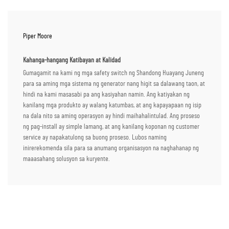
Piper Moore
Kahanga-hangang Katibayan at Kalidad
Gumagamit na kami ng mga safety switch ng Shandong Huayang Juneng
para sa aming mga sistema ng generator nang higit sa dalawang taon, at
hindi na kami masasabi pa ang kasiyahan namin. Ang katiyakan ng
kanilang mga produkto ay walang katumbas, at ang kapayapaan ng isip
na dala nito sa aming operasyon ay hindi maihahalintulad. Ang proseso
ng pag-install ay simple lamang, at ang kanilang koponan ng customer
service ay napakatulong sa buong proseso. Lubos naming
inirerekomenda sila para sa anumang organisasyon na naghahanap ng
maaasahang solusyon sa kuryente.