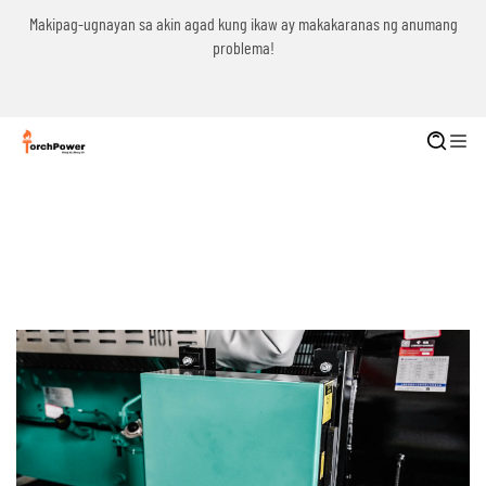
g
Makipag-ugnayan sa akin agad kung ikaw ay makakaranas ng anumang
problema!