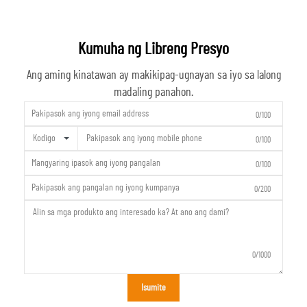
Kumuha ng Libreng Presyo
Ang aming kinatawan ay makikipag-ugnayan sa iyo sa lalong
madaling panahon.
0/100
Kodigo
0/100
0/100
0/200
0/1000
Isumite