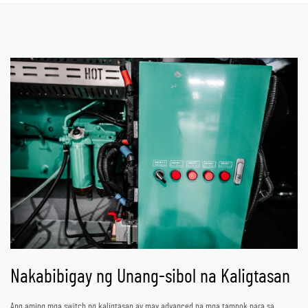
Nakabibigay ng Unang-sibol na Kaligtasan
Ang aming mga switch ng kaligtasan ay may advanced na mga tampok para sa