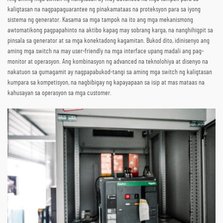
kaligtasan na nagpapaguarantee ng pinakamataas na proteksyon para sa iyong
sistema ng generator. Kasama sa mga tampok na ito ang mga mekanismong
awtomatikong pagpapahinto na aktibo kapag may sobrang karga, na nanghihigpit sa
pinsala sa generator at sa mga konektadong kagamitan. Bukod dito, idinisenyo ang
aming mga switch na may user-friendly na mga interface upang madali ang pag-
monitor at operasyon. Ang kombinasyon ng advanced na teknolohiya at disenyo na
nakatuon sa gumagamit ay nagpapabukod-tangi sa aming mga switch ng kaligtasan
kumpara sa kompetisyon, na nagbibigay ng kapayapaan sa isip at mas mataas na
kahusayan sa operasyon sa mga customer.