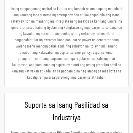
Isang nangungunang ospital sa Europa ang lumapit sa amin upang mapabuti
ang kanilang mga sistema ng emergency power. Kailangan nila ang isang
safety switch na maaaring ma-integrate nang maayos sa kanilang umiiral na
generator setup habang tiyakin ang kaligtasan ng mga pasyente sa panahon
ng kawalan ng kuryente. Ang aming safety switch ay na-install, na
nagpapahintulot ng awtomatikong paglipat sa power ng generator nang
walang manu-manong pakikiapid. Ang solusyon na ito ay hindi lamang
pinabuti ang kakayahan ng ospital sa emergency response kundi
ginagarantiya rin ang pagsunod sa mga regulasyon sa kalusugan at
kaligtasan. Ang pamunuan ng ospital ay pinuri ang aming produkto dahil sa
kanyang katiyakan at kadalian sa paggamit, na nag-ambag sa mas ligtas na
kapaligiran para sa parehong mga pasyente at tauhan.
Suporta sa Isang Pasilidad sa
Industriya
Isang pasilidad sa industriya sa Hilagang Amerika ay nahihirapan sa madalas