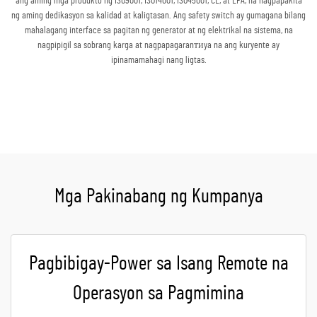
ang aming mga produkto ng ISO9001, ISO14001, ISO45001, CE, at EPA, na nagpapakita
ng aming dedikasyon sa kalidad at kaligtasan. Ang safety switch ay gumagana bilang
mahalagang interface sa pagitan ng generator at ng elektrikal na sistema, na
nagpipigil sa sobrang karga at nagpapagaranтиya na ang kuryente ay
ipinamamahagi nang ligtas.
Kumuha ng Quote
Mga Pakinabang ng Kumpanya
Pagbibigay-Power sa Isang Remote na
Operasyon sa Pagmimina