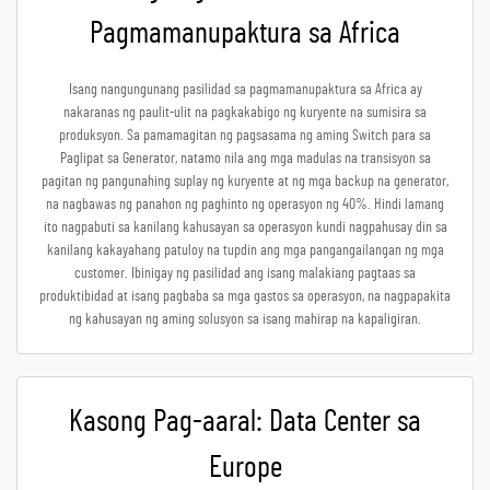
Pagmamanupaktura sa Africa
Isang nangungunang pasilidad sa pagmamanupaktura sa Africa ay
nakaranas ng paulit-ulit na pagkakabigo ng kuryente na sumisira sa
produksyon. Sa pamamagitan ng pagsasama ng aming Switch para sa
Paglipat sa Generator, natamo nila ang mga madulas na transisyon sa
pagitan ng pangunahing suplay ng kuryente at ng mga backup na generator,
na nagbawas ng panahon ng paghinto ng operasyon ng 40%. Hindi lamang
ito nagpabuti sa kanilang kahusayan sa operasyon kundi nagpahusay din sa
kanilang kakayahang patuloy na tupdin ang mga pangangailangan ng mga
customer. Ibinigay ng pasilidad ang isang malakiang pagtaas sa
produktibidad at isang pagbaba sa mga gastos sa operasyon, na nagpapakita
ng kahusayan ng aming solusyon sa isang mahirap na kapaligiran.
Kasong Pag-aaral: Data Center sa
Europe