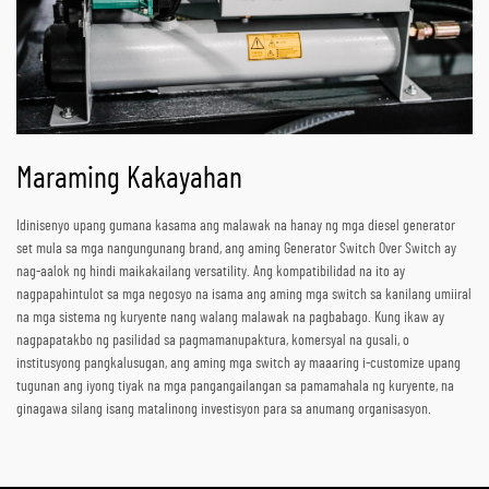
Maraming Kakayahan
Idinisenyo upang gumana kasama ang malawak na hanay ng mga diesel generator
set mula sa mga nangungunang brand, ang aming Generator Switch Over Switch ay
nag-aalok ng hindi maikakailang versatility. Ang kompatibilidad na ito ay
nagpapahintulot sa mga negosyo na isama ang aming mga switch sa kanilang umiiral
na mga sistema ng kuryente nang walang malawak na pagbabago. Kung ikaw ay
nagpapatakbo ng pasilidad sa pagmamanupaktura, komersyal na gusali, o
institusyong pangkalusugan, ang aming mga switch ay maaaring i-customize upang
tugunan ang iyong tiyak na mga pangangailangan sa pamamahala ng kuryente, na
ginagawa silang isang matalinong investisyon para sa anumang organisasyon.