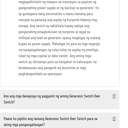
nagpapahintulot ng maayos na transisyon sa pagitan ng
pangunahing power supply at ng backup na generator. Ito
ay gumagana nang awtomatiko o manu-manong para
matiyak na panatag ang suplay ng kuryente habang may
outage. Ang switch ay nakikilala kapag nabigo ang
pangunahing pinagkukunan ng kuryente at agad na
inililipat ang load sa generator upang magbigay ng walang
kupas na power supply. Mahalaga ito para sa mga negosyo
na nangangailangan ng tuloy-tuloy na suplay ng enerhiya,
tulad ng mga ospital at data center. Ang aming mga
switch ay idinisenyo para sa katiyakan at kahusayan, na
binabawasan ang panganib ng downtime at mga
pagkakagambala sa operasyon.
Ano ang mga benepisyo ng paggamit ng aming Generator Switch Over
Switch?
Paano ko pipiliin ang tamang Generator Switch Over Switch para sa
aking mga pangangailangan?