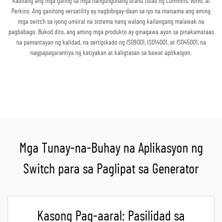
kabilang ang mga galing sa mga nangungunang brand tulad ng Cummins, Volvo, at
Perkins. Ang ganitong versatility ay nagbibigay-daan sa iyo na maisama ang aming
mga switch sa iyong umiiral na sistema nang walang kailangang malawak na
pagbabago. Bukod dito, ang aming mga produkto ay ginagawa ayon sa pinakamataas
na pamantayan ng kalidad, na sertipikado ng ISO9001, ISO14001, at ISO45001, na
nagpapagarantiya ng katiyakan at kaligtasan sa bawat aplikasyon.
Kumuha ng Quote
Mga Tunay-na-Buhay na Aplikasyon ng
Switch para sa Paglipat sa Generator
Kasong Pag-aaral: Pasilidad sa