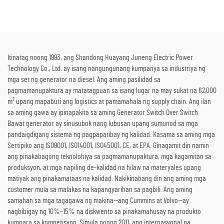
Panlabas na Konstruksyon at
kasama ang Boiler para sa Pag-
Emerhensiya
convert ng Thermal Energy sa
Kuryente
Itinatag noong 1993, ang Shandong Huayang Juneng Electric Power
Technology Co., Ltd. ay isang nangungunang kumpanya sa industriya ng
mga set ng generator na diesel. Ang aming pasilidad sa
pagmamanupaktura ay matatagpuan sa isang lugar na may sukat na 62,000
m² upang mapabuti ang logistics at pamamahala ng supply chain. Ang ilan
sa aming gawa ay ipinapakita sa aming Generator Switch Over Switch.
Bawat generator ay sinusubok nang lubusan upang sumunod sa mga
pandaigdigang sistema ng pagpapatibay ng kalidad. Kasama sa aming mga
Sertipiko ang ISO9001, ISO14001, ISO45001, CE, at EPA. Ginagamit din namin
ang pinakabagong teknolohiya sa pagmamanupaktura, mga kagamitan sa
produksyon, at mga napiling de-kalidad na hilaw na materyales upang
matiyak ang pinakamataas na kalidad. Nakikinabang din ang aming mga
customer mula sa malakas na kapangyarihan sa pagbili. Ang aming
samahan sa mga tagagawa ng makina—ang Cummins at Volvo—ay
nagbibigay ng 10%–15% na diskwento sa pinakamahusay na produkto
kumpara sa kompetisyon. Simula noong 2011, ang internasyonal na