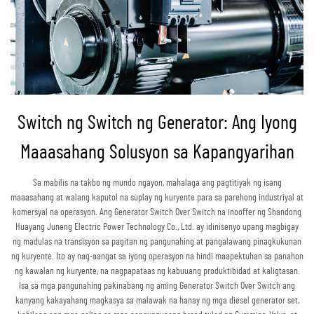
Switch ng Switch ng Generator: Ang Iyong
Maaasahang Solusyon sa Kapangyarihan
Sa mabilis na takbo ng mundo ngayon, mahalaga ang pagtitiyak ng isang
maaasahang at walang kaputol na suplay ng kuryente para sa parehong industriyal at
komersyal na operasyon. Ang Generator Switch Over Switch na inooffer ng Shandong
Huayang Juneng Electric Power Technology Co., Ltd. ay idinisenyo upang magbigay
ng madulas na transisyon sa pagitan ng pangunahing at pangalawang pinagkukunan
ng kuryente. Ito ay nag-aangat sa iyong operasyon na hindi maapektuhan sa panahon
ng kawalan ng kuryente, na nagpapataas ng kabuuang produktibidad at kaligtasan.
Isa sa mga pangunahing pakinabang ng aming Generator Switch Over Switch ang
kanyang kakayahang magkasya sa malawak na hanay ng mga diesel generator set,