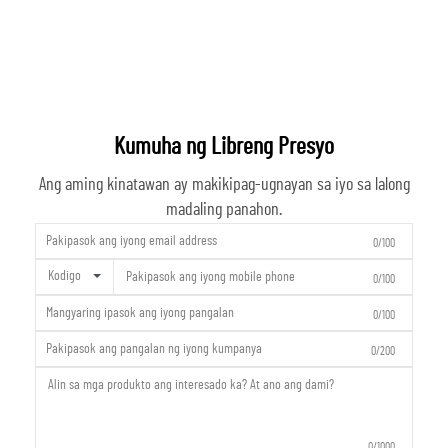
Kumuha ng Libreng Presyo
Ang aming kinatawan ay makikipag-ugnayan sa iyo sa lalong
madaling panahon.
0/100
Kodigo
0/100
0/100
0/200
0/1000