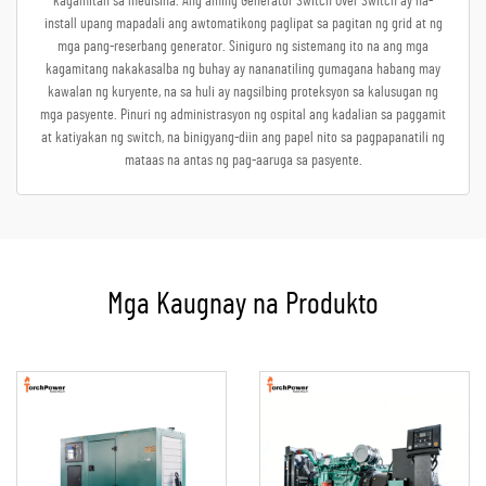
kagamitan sa medisina. Ang aming Generator Switch Over Switch ay na-
install upang mapadali ang awtomatikong paglipat sa pagitan ng grid at ng
mga pang-reserbang generator. Siniguro ng sistemang ito na ang mga
kagamitang nakakasalba ng buhay ay nananatiling gumagana habang may
kawalan ng kuryente, na sa huli ay nagsilbing proteksyon sa kalusugan ng
mga pasyente. Pinuri ng administrasyon ng ospital ang kadalian sa paggamit
at katiyakan ng switch, na binigyang-diin ang papel nito sa pagpapanatili ng
mataas na antas ng pag-aaruga sa pasyente.
Mga Kaugnay na Produkto