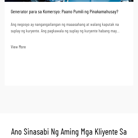
Generator para sa Komersyo: Paano Pumili ng Pinakamahusay?
Ang negosyo ay nangangailangan ng maaasahang at walang kaputak na
suplay ng kuryente. Ang pagkawala ng suplay ng kuryente habang may
trabaho ay nagdudulot ng pagtatapos ng produksyon, mga serbisyo, at kahit
na pagkawala ng datos. Mula sa pananaw na pangkabuhayan, ang pagkawala
View More
ng suplay ng kuryente ay nangangahulugan ng malalaking pagkawala. Ang
pagpili ng isang ge...
Ano Sinasabi Ng Aming Mga Kliyente Sa