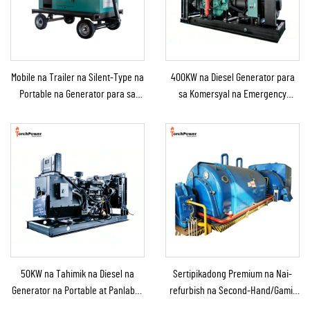
Mobile na Trailer na Silent-Type na
400KW na Diesel Generator para
Portable na Generator para sa
sa Komersyal na Emergency
Emergency Use
Generator para sa Patuloy na
Suplay ng Kuryente
50KW na Tahimik na Diesel na
Sertipikadong Premium na Nai-
Generator na Portable at Panlabas
refurbish na Second-Hand/Gamit
na Tinitiis ang Ulan para sa
na Steam Turbine Generator