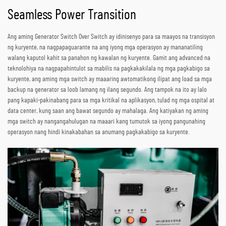
Seamless Power Transition
Ang aming Generator Switch Over Switch ay idinisenyo para sa maayos na transisyon
ng kuryente, na nagpapaguarante na ang iyong mga operasyon ay mananatiling
walang kaputol kahit sa panahon ng kawalan ng kuryente. Gamit ang advanced na
teknolohiya na nagpapahintulot sa mabilis na pagkakakilala ng mga pagkabigo sa
kuryente, ang aming mga switch ay maaaring awtomatikong ilipat ang load sa mga
backup na generator sa loob lamang ng ilang segundo. Ang tampok na ito ay lalo
pang kapaki-pakinabang para sa mga kritikal na aplikasyon, tulad ng mga ospital at
data center, kung saan ang bawat segundo ay mahalaga. Ang katiyakan ng aming
mga switch ay nangangahulugan na maaari kang tumutok sa iyong pangunahing
operasyon nang hindi kinakabahan sa anumang pagkakabigo sa kuryente.