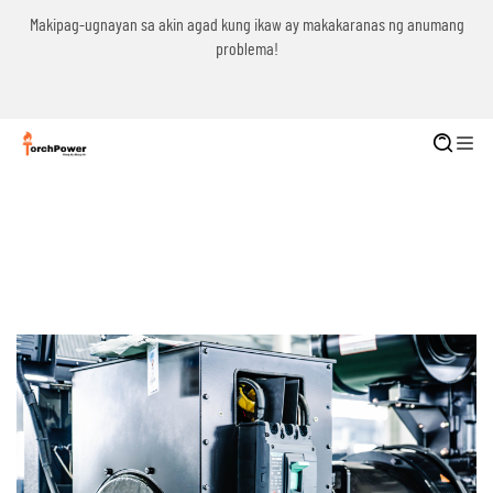
g
Makipag-ugnayan sa akin agad kung ikaw ay makakaranas ng anumang
problema!