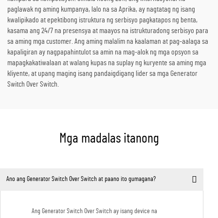
paglawak ng aming kumpanya, lalo na sa Aprika, ay nagtatag ng isang
kwalipikado at epektibong istruktura ng serbisyo pagkatapos ng benta,
kasama ang 24/7 na presensya at maayos na istrukturadong serbisyo para
sa aming mga customer. Ang aming malalim na kaalaman at pag-aalaga sa
kapaligiran ay nagpapahintulot sa amin na mag-alok ng mga opsyon sa
mapagkakatiwalaan at walang kupas na suplay ng kuryente sa aming mga
kliyente, at upang maging isang pandaigdigang lider sa mga Generator
Switch Over Switch.
Mga madalas itanong
Ano ang Generator Switch Over Switch at paano ito gumagana?
Ang Generator Switch Over Switch ay isang device na