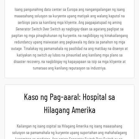
Isang pangunahing data center sa Europa ang nangangailangan ng isang
maaasahang solusyon sa kuryente upang matiyak ang walang kaputol na
serbisyo para sa kanilang mga kliyente. Ang pagpapatupad ng aming
Generator Switch Over Switch ay nagbigay-daan sa agarang paglipat sa
pagitan ng mga pinagkukunan ng kuryente, na nagbibigay ng kinakailangang
redundancy upang maiwasan ang pagkawala ng data sa panahon ng mga
outage. Tinalakay ng pamamahala ng pasilidad na ang matibay na disenyo at
katiyakan ng switch ay lubos na pinaunlad ang kanilang mga plano sa
disaster recovery, na nagbibigay ng kapayapaan sa isip sa mga kliyente at
tumataas ang kanilang reputasyon sa industriya.
Kaso ng Pag-aaral: Hospital sa
Hilagang Amerika
Kailangan ng isang ospital sa Hilagang Amerika ng isang maaasahang
solusyon sa pamamahala ng kuryente upang suportahan ang mahahalagang