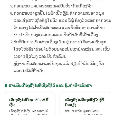
ກວດສອບ ແລະ ສອບທອດລະບົບປ້ອງກັນເຄື່ອງຈັກ.
ກວດສອບວ່າລູກປີ້ນໄຟຟ້າເປີດຫຼືບໍ່, ທຳຄວາມສະອາດຝຸ່ນ
ແລະ ສິ່ງເສດເຫຼືອທີ່ຢູ່ໃນຕົວ, ແລະ ໃຊ້ເຄື່ອງວັດແທກຄ່າຄວາມ
ຕ້ານທາງໄຟຟ້າເພື່ອສອບທອດ ແລະ ບັນທຶກຄ່າຄວາມຕ້ານ
ທາງໄຟຟ້າຂອງແຕ່ລະຂດລວມ. ປີ້ນນ້ຳມັນທີ່ເຂົ້າເຄື່ອງ.
ປະຕິບັດການທົດສອບເຄື່ອງເຮັດວຽກພາຍໃຕ້ພາລະບັນທຸກ
ໂດຍໃຫ້ເຄື່ອງປ່ອຍໄຟດ້ວຍພາລະບັນທຸກຢ່າງໜ້ອຍ 30% ເປັນ
ເວລາ 2 ຊົ່ວໂມງ ແລະ ບັນທຶກຂໍ້ມູນ.
ຫຼັງຈາກທົດສອບພາລະບັນທຸກ, ແລ້ວປ່ຽນນ້ຳມັນເຄື່ອງຈັກ
ແລະ ໄຟລ໌ເຕີນ້ຳມັນ.
🔋 ສາຍພັນເຄື່ອງສົ່ງໄຟທີ່ເຊື່ອຖືໄດ້ ແລະ ຄຸ້ມຄ່າທີ່ຈະຮັກສາ
ເຄື່ອງສົ່ງໄຟດີເຊວ 50kW ທີ່
ເຄື່ອງສົ່ງໄຟດີເຊວທີ່ຢູ່ໃນຕູ້ທີ່
ເງີບ
ກັນສຽງ
ເຄື່ອງສົ່ງໄຟທີ່ເງີບ ພາກສ່ວນທີ່
ເຫມາະສຳລັບທຸກສະພາບ