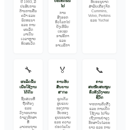
ປະເທດຂຶ້ນ
ປີ 1993, ມີ
ຮັບອະນຸຍາດ
ໄປ
ປະສົບການ
ສຳລັບເຄື່ອງຈັກ
ດ້ານການຄົ້ນ
Cummins,
ການ
ຄວ້າ ແລະ
Volvo, Perkins
ສົ່ງອອກ
ພັດທະນາ
ແລະ Yuchai
ທົ່ວໂລກໄປ
ແລະ ການ
ຍັງເອີຣົບ
ຜະລິດ
ເອເຊຍ
ມາເປັນ
ອາຟຣິກາ
ເວລາຫຼາຍ
ແລະ
ທົດສະວັດ
ອາເມລິກາ
🔧
🏅
📞
ຜະລິດຂຶ້ນ
ການຮັບ
ການ
ເພື່ອໃຊ້ງານ
ສັນຍານ
ສະໜັບສະໜູນ
ໄດ້ດົນ
ສากລ
ທົ່ວທັງວົງຈອນ
ຊີວິດ
ຊິ້ນສ່ວນທີ່
ຊຸດເຕັມ
ຖືກຕ້ອງ
ຮູບແບບ
ຈາກການຕິດຕັ້ງ
ແລະ
ຂອງການ
ແລະ ການເປີດ
ວົງຈອນການ
ຮັບຮອງ
ໃຊ້ງານ ໄປຈົນ
ບໍາລຸງຮັກສາ
ຄຸນນະພາບ
ເຖິງການບໍາລຸງ
ທີ່
ແລະ ຄວາມ
ຮັກສາໃນໄລຍະ
ມາດຕະຖານ
ປອດໄພໃນ
ຍາວ ແລະ ການ