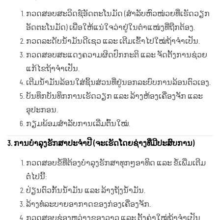
ກວດສອບສະວິດຊ໌ອັດຕະໂນມັດ (ສຳລັບຫົວໜ່ວຍທີ່ເຮັດວຽກ
ອັດຕະໂນມັດ) ເພື່ອໃຫ້ແນ່ໃຈວ່າຢູ່ໃນຕຳແໜ່ງທີ່ຖືກຕ້ອງ.
ກວດລະດັບນ້ຳມັນດີເຊວ ແລະ ເຕີມເຂົ້າໄປໃໝ່ຖ້າຈຳເປັນ.
ກວດສອບສະແດງຄວາມຜິດປົກກະຕິ ແລະ ຈັດຕັ້ງການຊ່ວຍ
ແກ້ໄຂຖ້າຈຳເປັນ.
ເຕີມນ້ຳມັນລ້ອນໃສ່ຊິ້ນສ່ວນທີ່ຢູ່ນອກລະບົບການລ້ອນຕົວເອງ.
ບັນທຶກບັນທຶກການເຮັດວຽກ ແລະ ລ້າງຫ້ອງເຄື່ອງຈັກ ແລະ
ອຸປະກອນ.
ກຽມພ້ອມສຳລັບການເລີ່ມຕົ້ນໃໝ່.
3. ການບຳລຸງຮັກສາປະຈຳປີ (ຈະເຮັດໂດຍຊ່າງທີ່ມີປະສົບການ)
ກວດສອບຂໍ້ທີ່ຕ້ອງບໍາລຸງຮັກສາທຸກໆອາທິດ ແລະ ຂໍ້ເພີ່ມເຕີມ
ຕໍ່ໄປນີ້:
ປ່ຽນຕົວກັ້ນນ້ຳມັນ ແລະ ລ້າງຖັງນ້ຳມັນ.
ລ້າງທໍ່ລະບາຍອາກາດຂອງກ່ອງເຄື່ອງຈັກ.
ກວດສອບຊ່ອງຫວ່າງຂອງວາວ ແລະ ຕັ້ງຄ່າໃໝ່ຖ້າຈຳເປັນ.