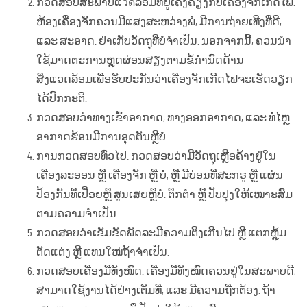
ກວດສອບສະພາບແวดລ້ອມທີ່ຢູ່ເຄິ່ງຄຽງກັບເຄື່ອງຈັກເກີດໄຟ.
ຫ້ອງເຄື່ອງຈັກຄວນມີແສງສະຫວ່າງພໍ, ມີການຖ່າຍເທີງທີ່ດີ,
ແລະ ສະອາດ. ຢ່າເກັບວັດຖຸທີ່ບໍ່ຈຳເປັນ. ນອກຈາກນີ້, ຄວນນຳ
ໃຊ້ມາດຕະການຫຼຸດຜ່ອນສຽງຕາມຂໍ້ກຳນົດດ້ານ
ສິ່ງແວດລ້ອມເພື່ອຮັບປະກັນວ່າເຄື່ອງຈັກເກີດໄຟຈະເຮັດວຽກ
ໄດ້ປົກກະຕິ.
ກວດສອບວ່າທາງເຂົ້າອາກາດ, ທາງອອກອາກາດ, ແລະ ທໍ່ໄຫຼ
ອາກາດຮ້ອນມີການອຸດຕັນຫຼືບໍ່.
ການກວດສອບທົ່ວໄປ: ກວດສອບວ່າມີວັດຖຸເຫຼືອຄ້າງຢູ່ໃນ
ເຄື່ອງລະອອນ ຫຼື ເຄື່ອງຈັກ ຫຼື ບໍ່, ຫຼື ມີບ່ອນທີ່ສະກຣູ ຫຼື ແຜ່ນ
ປ້ອງກັນທີ່ເປື່ອຍຫຼື ສູນເສຍຫຼືບໍ່. ຕຶກຕຳ ຫຼື ປັບປຸງໃຫ້ເໝາະສົມ
ຕາມຄວາມຈຳເປັນ.
ກວດສອບວ່າເຂັມຂັດພັດລະມີຄວາມຕຶງເກີນໄປ ຫຼື ແຕກຫຼຸ້ມ.
ຕັດແຕ່ງ ຫຼື ແທນໃໝ່ຖ້າຈຳເປັນ.
ກວດສອບເຄື່ອງມືທັງໝົດ. ເຄື່ອງມືທັງໝົດຄວນຢູ່ໃນສະພາບດີ,
ສາມາດໃຊ້ງານໄດ້ຢ່າງເຕັມທີ່, ແລະ ມີຄວາມຖືກຕ້ອງ. ຖ້າ