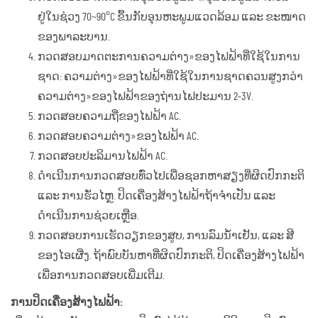
ຢູ່ໃນຊ່ວງ 70~90°C ຂຶ້ນກັບອຸນຫະພູມແວດລ້ອມ ແລະ ຂະໜາດ
ຂອງພາລະບານ.
ກວດສອບມາດຕະການຄວາມຕ່າງ»ຂອງໄຟຟ້າທີ່ໃຊ້ໃນການ
ຊາດ: ຄວາມຕ່າງ»ຂອງໄຟຟ້າທີ່ໃຊ້ໃນການຊາດຄວນສູງກວ່າ
ຄວາມຕ່າງ»ຂອງໄຟຟ້າຂອງຖ່ານໄຟປະມານ 2-3V.
ກວດສອບຄວາມຖີ່ຂອງໄຟຟ້າ AC.
ກວດສອບຄວາມຕ່າງ»ຂອງໄຟຟ້າ AC.
ກວດສອບປະລິມານໄຟຟ້າ AC.
ດຳເນີນການກວດສອບທົ່ວໄປເພື່ອຊອກຫາສຽງທີ່ຜິດປົກກະຕິ
ແລະ ການຮັ່ວໄຫຼ. ປິດເຄື່ອງສ້າງໄຟຟ້າຖ້າຈຳເປັນ ແລະ
ດຳເນີນການຊ່ວຍເຫຼືອ.
ກວດສອບການເຮັດວຽກຂອງສູບ, ການລົມນ້ຳເຢັນ, ແລະ ສີ
ຂອງໄອເຜີ່ງ. ຖ້າພົບບັນຫາທີ່ຜິດປົກກະຕິ, ປິດເຄື່ອງສ້າງໄຟຟ້າ
ເພື່ອການກວດສອບເພີ່ມເຕີມ.
ການປິດເຄື່ອງສ້າງໄຟຟ້າ: