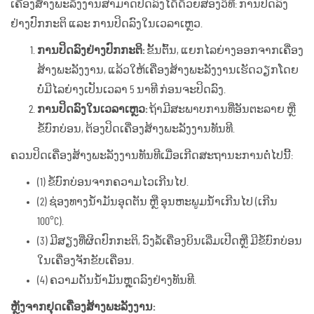
ເຄື່ອງສ້າງພະລັງງານສາມາດປິດລົງໄດ້ດ້ວຍສອງວິທີ: ການປິດລົງ
ຢ່າງປົກກະຕິ ແລະ ການປິດລົງໃນເວລາເຫຼວ.
ການປິດລົງຢ່າງປົກກະຕິ:
ຂັ້ນຕົ້ນ, ແຍກໄລຍ່າງອອກຈາກເຄື່ອງ
ສ້າງພະລັງງານ, ແລ້ວໃຫ້ເຄື່ອງສ້າງພະລັງງານເຮັດວຽກໂດຍ
ບໍ່ມີໄລຍ່າງເປັນເວລາ 5 ນາທີ ກ່ອນຈະປິດລົງ.
ການປິດລົງໃນເວລາເຫຼວ:
ຖ້າມີສະພາບການທີ່ອັນຕະລາຍ ຫຼື
ຂໍ້ບົກບ່ອນ, ຕ້ອງປິດເຄື່ອງສ້າງພະລັງງານທັນທີ.
ຄວນປິດເຄື່ອງສ້າງພະລັງງານທັນທີເມື່ອເກີດສະຖານະການຕໍ່ໄປນີ້:
(1) ຂໍ້ບົກບ່ອນຈາກຄວາມໄວເກີນໄປ.
(2) ຊ່ອງທາງນ້ຳມັນອຸດຕັນ ຫຼື ອຸນຫະພູມນ້ຳເກີນໄປ (ເກີນ
100°C).
(3) ມີສຽງທີ່ຜິດປົກກະຕິ, ວົງລໍ້ເຄື່ອງບິນເລີ່ມເປີດຫຼື ມີຂໍ້ບົກບ່ອນ
ໃນເຄື່ອງຈັກຂັບເຄື່ອນ.
(4) ຄວາມດັນນ້ຳມັນຫຼຸດລົງຢ່າງທັນທີ.
ຫຼັງຈາກຢຸດເຄື່ອງສ້າງພະລັງງານ: