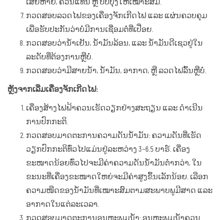
ເສຍຫາຍ, ຄວນແທນ ຫຼື ປັບປຸງໃຫ້ເໝາະສົມ.
ກວດສອບລວດໄຟຂອງເຄື່ອງຈັກເກີດໄຟ ແລະ ແຜ່ນຄວບຄຸມ
ເພື່ອຮັບປະກັນວ່າບໍ່ມີການເຊື່ອມຕໍ່ທີ່ເປື່ອຍ.
ກວດສອບວ່ານ້ຳເຢັນ, ນ້ຳມັນລ້ອນ, ແລະ ນ້ຳມັນດີເຊວຢູ່ໃນ
ລະດັບທີ່ຕ້ອງການຫຼືບໍ່.
ກວດສອບວ່າມີສາຍນ້ຳ, ນ້ຳມັນ, ອາກາດ, ຫຼື ລວດໄຟລົ້ນຫຼືບໍ່.
ຫຼັງຈາກເລີ່ມເຄື່ອງຈັກເກີດໄຟ:
ເຄື່ອງສ້າງໄຟຟ້າຄວນເຮັດວຽກຢ່າງສະຖຽນ ແລະ ດຳເນີນ
ການປົກກະຕິ.
ກວດສອບມາດຕະການຄວາມດັນນ້ຳມັນ: ຄວາມດັນທີ່ເຮັດ
ວຽກປົກກະຕິທົ່ວໄປແມ່ນຢູ່ລະຫວ່າງ 3~6.5 ບາຣ໌. ເຄື່ອງ
ຂະໜາດນ້ອຍທົ່ວໄປຈະມີຄ່າຄວາມດັນນ້ຳມັນຕ່ຳກວ່າ, ໃນ
ຂະນະທີ່ເຄື່ອງຂະໜາດໃຫຍ່ຈະມີຄ່າສູງຂຶ້ນເລັກນ້ອຍ. ເລືອກ
ຄວາມໜືດຂອງນ້ຳມັນທີ່ເໝາະສົມຕາມສະພາບພູມີສາດ ແລະ
ອາກາດໃນແຕ່ລະເວລາ.
ກວດສອບມາດຕະການອຸນຫະພູມນ້ຳ: ອຸນຫະພູມນ້ຳຄວນ