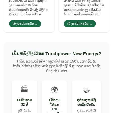
ເຄື່ອນຍ້າຍໄດ້ ແລະ ເຊື່ອຖືໄດ້ ·
ອາກາດ ແລະ ຕິດຕັ້ງໄດ້ທັນທີ ·
ງ່າຍຕໍ່ການຮັກສາດ້ວຍ
ຮູບແບບທີ່ປິດລ້ອມຊ່ວຍປ້ອງກັນ
ສ່ວນປະກອບທີ່ເຂົ້າເຖິງໄດ້ງ່າຍ
ສ່ວນປະກອບຕ່າງໆ ເພື່ອເພີ່ມ
ສຳລັບການບໍລິການປະຈຳ
ໄລຍະເວລາໃນການບໍລິການ
ເບິ່ງຜະລິດຕະພັນ →
ເບິ່ງຜະລິດຕະພັນ →
ເປັນຫຍັງຈຶ່ງເລືອກ Torchpower New Energy?
ໄດ້ຮັບຄວາມເຊື່ອຖືຈາກລູກຄ້າໃນເຂດ 150 ປະເທດຂຶ້ນໄປ
ສຳລັບວິທີແກ້ໄຂດ້ານພະລັງງານທີ່ເຊື່ອຖືໄດ້ ສະອາດ ແລະ ຈັດຕັ້ງ
ຢ່າງເປັນປະຈຳ
🏭
🌍
🤝
ປະສົບການ
ບໍລິການ
ຄູ່ຮ່ວມງານທີ່ຜູ້
32 ປີ
ໃຫ້ແກ່
ຜະລິດຢືນຢັນ
150
ກໍ່ຕັ້ງຂຶ້ນໃນ
ຄູ່ຮ່ວມງານທີ່ໄດ້