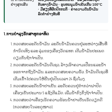
ຢ່າງສຸກເສີນ
ຕັນທາງນ້ຳມັນ · ອຸນຫະພູມນ້ຳເຢັນເກີນ 100°C
· ມີສຽງທີ່ຜິດປົກກະຕິ · ຄ່າຄວາມດັນນ້ຳມັນ
ລົດຕ່ຳຢ່າງທັນທີ
1. ການບໍາລຸງຮັກສາທຸກອາທິດ
ກວດສອບລະດັບນ້ຳມັນ. ລະດັບນ້ຳມັນຄວນຢູ່ລະຫວ່າງເສັ້ນທີ່
ກຳນົດເທິງ ແລະ ລຸ່ມຂອງເຄື່ອງວັດແທກ. ເຕີມນ້ຳມັນປະເພດ
ດຽວກັນຖ້າຈຳເປັນ.
ກວດສອບລະດັບນ້ຳມັນດີເຊວ, ລ້າງເອົາຄວາມເປື່ອນແລະນ້ຳ
ອອກຈາກຖັງນ້ຳມັນ, ແລະກວດສອບຄວາມຮັ່ວ. ນ້ຳມັນດີເຊວທີ່
ເຕີມເຂົ້າໄປຄວນໃຫ້ຢືນຢູ່ເປັນເວລາ 24 ຊົ່ວໂມງ.
ກວດສອບລະດັບນ້ຳຢາເຢັນ. ລະດັບຄວນຢູ່ຕໍ່າກວ່າຝາປິດ
ເຄື່ອງເຢັນປະມານ 5 ແຊັງຕີແມັດ. ເພີ່ມນ້ຳກົງກິ່ງຖ້າຈຳເປັນ.
ກວດສອບວ່າເຄື່ອງເຮັດຄວາມຮ້ອນນ້ຳຢາເຢັນເຮັດວຽກດີ
(ກວດສອບໃນລະດູໜາວ).