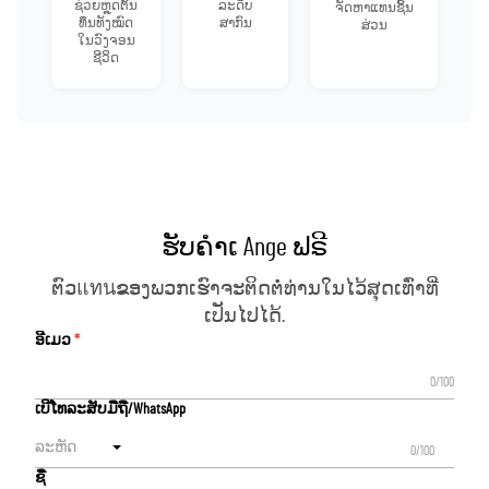
ຊ່ວຍຫຼຸດຕົ້ນ
ລະດັບ
ຈັດຫາແທນຊິ້ນ
ທຶນທັງໝົດ
ສາກົນ
ສ່ວນ
ໃນວົງຈອນ
ຊີວິດ
ຮັບຄຳເ Ange ຟຣີ
ຕົວแทนຂອງພວກເຮົາຈະຕິດຕໍ່ທ່ານໃນໄວ້ສຸດເທົ່າທີ່
ເປັນໄປໄດ້.
ອີເມວ
0/100
ເບີໂທລະສັບມືຖື/WhatsApp
ລະຫັດ
0/100
ຊື່