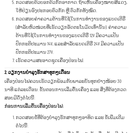
ກວດສອບຕົວບອກຕົວກັກອາກາດ. ຖ້າເຫັນເຄື່ອງໝາຍສີແດງ,
ໃຫ້ປ່ຽນອົງປະກອບຕົວກັກ ຫຼື ຕົວກັກທັງໝົດ.
ກວດສອບຄ່າຄວາມຕ້ານທີ່ໃຊ້ໃນການທຳງານຂອງແບດເຕີຣີ່
(ສຳລັບຫົວໜ່ວຍທີ່ເຮັດວຽກອັດຕະໂນມັດເທົ່ານັ້ນ). ຄ່າຄວາມ
ຕ້ານທີ່ໃຊ້ໃນການທຳງານຂອງແບດເຕີຣີ່ 12V ມີຄວາມເປັນ
ປົກກະຕິປະມານ 14V, ແລະສຳລັບແບດເຕີຣີ່ 24V ມີຄວາມເປັນ
ປົກກະຕິປະມານ 27V.
ເຮັດຄວາມສະອາດຊຸດເຄື່ອງປ່ອນໄຟ.
2. ວຽກງານບໍາລຸງຮັກສາທຸກໆເດືອນ
ເຄື່ອງປ່ອນໄຟຄວນເຮັດວຽກພ້ອມກັບພາລະບັນທຸກຢ່າງໜ້ອຍ 30
ນາທີ ແຕ່ລະເດືອນ. ຂັ້ນຕອນການເລີ່ມຕົ້ນເຄື່ອງ ແລະ ສິ່ງທີ່ຕ້ອງກວດ
ສອບມີດັ່ງຕໍ່ໄປນີ້:
ກ່ອນການເລີ່ມຕົ້ນເຄື່ອງປ່ອນໄຟ:
ກວດສອບຂໍ້ທີ່ຕ້ອງບໍາລຸງຮັກສາທຸກໆອາທິດ ແລະ ຂໍ້ເພີ່ມເຕີມ
ຕໍ່ໄປນີ້: