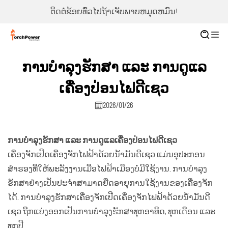
ຕິດຕໍ່ຂ້ອຍທົ່ວໄປຖ້າເຈັບພາບຫມຸດຫມົນ!
ການບໍາລຸງຮັກສາ ແລະ ການດູແລ
ເຄື່ອງປ່ອນໄຟດີເຊວ
2026/01/26
ການບໍາລຸງຮັກສາ ແລະ ການດູແລເຄື່ອງປ່ອນໄຟດີເຊວ
ເຄື່ອງຈັກເປີດເຄື່ອງຈັກໄຟຟ້າດ້ວຍນ້ຳມັນດີເຊວ ແມ່ນອຸປະກອນ
ສຳຮອງທີ່ໃຫ້ພະລັງງານເມື່ອໄຟຟ້າເມືອງບໍ່ມີໃຊ້ງານ. ການບໍາລຸງ
ຮັກສາຢ່າງເປັນປະຈຳສາມາດຍືດອາຍຸການໃຊ້ງານຂອງເຄື່ອງຈັກ
ໄດ້. ການບໍາລຸງຮັກສາເຄື່ອງຈັກເປີດເຄື່ອງຈັກໄຟຟ້າດ້ວຍນ້ຳມັນດີ
ເຊວ ຖືກແບ່ງອອກເປັນການບໍາລຸງຮັກສາທຸກອາທິດ, ທຸກເດືອນ ແລະ
ທຸກປີ.