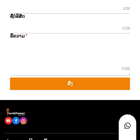
0/100
ຊື່ບໍລິສັດ
0/200
ຂໍ້ຄວາມ
0/1000
ສົ່ງ