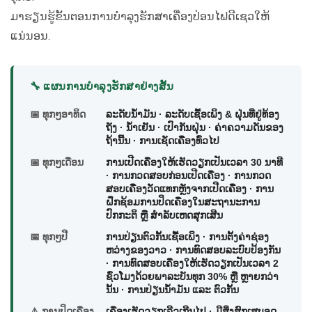
ມາຮຽນຮູ້ຂັ້ນຕອນການບໍາລຸງຮັກສາເຄື່ອງປ່ອນໄຟດີເຊວໃຫ້
ແນ່ນອນ.
🔧 ແຜນການບໍາລຸງຮັກສາຢ່າງສັ້ນ
📅 ທຸກໆອາທິດ
ລະດັບນ້ຳມັນ · ລະດັບເຊື້ອເພິງ & ຝຸ່ນທີ່ຢູ່ທ້ອງ
ຖັງ · ນ້ຳເຢັນ · ເປົາກັນຝຸ່ນ · ຄ່າຄວາມດັນຂອງ
ຖ້ານີ້ນ · ການເຊັດເຄື່ອງທົ່ວໄປ
📅 ທຸກໆເດືອນ
ການເປີດເຄື່ອງໃຫ້ເຮັດວຽກເປັນເວລາ 30 ນາທີ
· ການກວດສອບກ່ອນເປີດເຄື່ອງ · ການກວດ
ສອບເຄື່ອງວັດແທກຫຼັງຈາກເປີດເຄື່ອງ · ການ
ຝຶກຊ້ອມການປິດເຄື່ອງໃນສະຖານະການ
ປົກກະຕິ ຫຼື ສຳລັບເຫດສຸກເສີນ
📅 ທຸກໆປີ
ການປ່ຽນຕົວກັ້ນເຊື້ອເພິງ · ການຕັ້ງຄ່າຊ່ອງ
ຫວ່າງຂອງວາວ · ການທົດສອບລະບົບປ້ອງກັນ
· ການທົດສອບເຄື່ອງໃຫ້ເຮັດວຽກເປັນເວລາ 2
ຊົ່ວໂມງດ້ວຍພາລະບັນທຸກ 30% ຫຼື ຫຼາຍກວ່າ
ນັ້ນ · ການປ່ຽນນ້ຳມັນ ແລະ ຕົວກັ້ນ
⚠️ ການປິດເຄື່ອງ
ເຄື່ອງເຮັດວຽກເລີວເກີນໄປ · ມີສິ່ງສົກເສບອຸດ