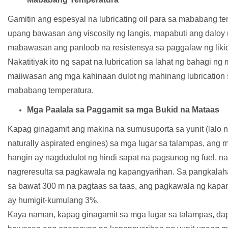
Gamitin ang espesyal na lubricating oil para sa mababang t
upang bawasan ang viscosity ng langis, mapabuti ang daloy n
mabawasan ang panloob na resistensya sa paggalaw ng liki
Nakatitiyak ito ng sapat na lubrication sa lahat ng bahagi ng 
maiiwasan ang mga kahinaan dulot ng mahinang lubrication 
mababang temperatura.
Mga Paalala sa Paggamit sa mga Bukid na Mataas
Kapag ginagamit ang makina na sumusuporta sa yunit (lalo 
naturally aspirated engines) sa mga lugar sa talampas, ang 
hangin ay nagdudulot ng hindi sapat na pagsunog ng fuel, na
nagreresulta sa pagkawala ng kapangyarihan. Sa pangkalah
sa bawat 300 m na pagtaas sa taas, ang pagkawala ng kapa
ay humigit-kumulang 3%.
Kaya naman, kapag ginagamit sa mga lugar sa talampas, da