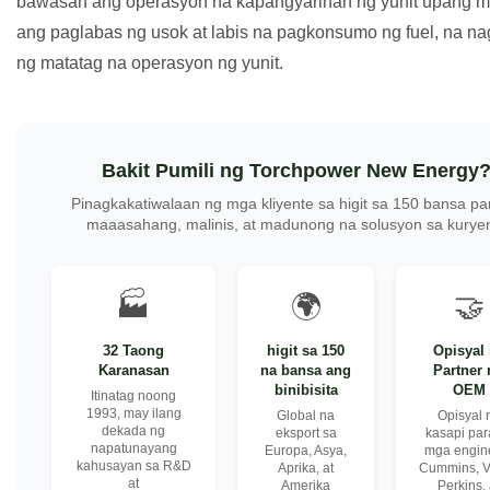
bawasan ang operasyon na kapangyarihan ng yunit upang 
ang paglabas ng usok at labis na pagkonsumo ng fuel, na na
ng matatag na operasyon ng yunit.
Bakit Pumili ng Torchpower New Energy
Pinagkakatiwalaan ng mga kliyente sa higit sa 150 bansa pa
maaasahang, malinis, at madunong na solusyon sa kurye
🏭
🌍
🤝
32 Taong
higit sa 150
Opisyal
Karanasan
na bansa ang
Partner 
binibisita
OEM
Itinatag noong
1993, may ilang
Global na
Opisyal 
dekada ng
eksport sa
kasapi par
napatunayang
Europa, Asya,
mga engin
kahusayan sa R&D
Aprika, at
Cummins, V
at
Amerika
Perkins, 