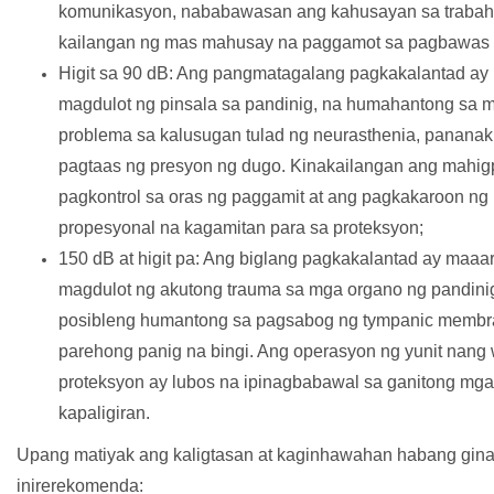
komunikasyon, nababawasan ang kahusayan sa trabah
kailangan ng mas mahusay na paggamot sa pagbawas 
Higit sa 90 dB: Ang pangmatagalang pagkakalantad ay
magdulot ng pinsala sa pandinig, na humahantong sa 
problema sa kalusugan tulad ng neurasthenia, pananakit
pagtaas ng presyon ng dugo. Kinakailangan ang mahigp
pagkontrol sa oras ng paggamit at ang pagkakaroon ng
propesyonal na kagamitan para sa proteksyon;
150 dB at higit pa: Ang biglang pagkakalantad ay maaa
magdulot ng akutong trauma sa mga organo ng pandini
posibleng humantong sa pagsabog ng tympanic membra
parehong panig na bingi. Ang operasyon ng yunit nang
proteksyon ay lubos na ipinagbabawal sa ganitong mga
kapaligiran.
Upang matiyak ang kaligtasan at kaginhawahan habang gina
inirerekomenda: