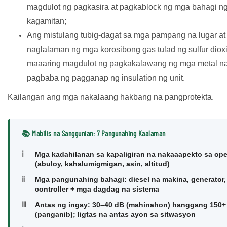
magdulot ng pagkasira at pagkablock ng mga bahagi n
kagamitan;
Ang mistulang tubig-dagat sa mga pampang na lugar at
naglalaman ng mga korosibong gas tulad ng sulfur diox
maaaring magdulot ng pagkakalawang ng mga metal na
pagbaba ng pagganap ng insulation ng unit.
Kailangan ang mga nakalaang hakbang na pangprotekta.
📚 Mabilis na Sanggunian: 7 Pangunahing Kaalaman
ⅰ
Mga kadahilanan sa kapaligiran na nakaaapekto sa op
(abuloy, kahalumigmigan, asin, altitud)
ⅱ
Mga pangunahing bahagi: diesel na makina, generator,
controller + mga dagdag na sistema
ⅲ
Antas ng ingay: 30–40 dB (mahinahon) hanggang 150+
(panganib); ligtas na antas ayon sa sitwasyon