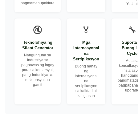
pagmamanupaktura
Yuchai
🔇
🏅
🔧
Teknolohiya ng
Mga
Suporta
Silent Generator
Internasyonal
Buong L
na
Cycle
Nangunguna sa
Sertipikasyon
industriya sa
Mula s
pagbawas ng ingay
konsultasy
Buong hanay
para sa komersyal,
instalas
ng
pang-industriya, at
hanggang
internasyonal
residensyal na
pangmatag
na
gamit
pagpapanati
sertipikasyon
upgrad
sa kalidad at
kaligtasan