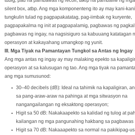
tubig, pad na pambawas ng recoil, takip na pambaliw ng ingay
silent box, atbp. Ang mga komponenteng ito ay may kani-kan
tungkulin tulad ng pagpapakatatag, pag-iimbak ng kuryente,
pagpapakalma ng init at pagpapalamig, pagbawas ng pagka
pagbawas ng ingay, na nagsisiguro sa kabuuang katatagan 
operasyon at kakayahang umangkop ng yunit.
III. Mga Tiyak na Pamantayan Tungkol sa Antas ng Ingay
Ang mga antas ng ingay ay may malaking epekto sa kapaligi
operasyon at sa kalusugan ng tao. Ang mga tiyak na pamant
ang mga sumusunod:
30–40 decibels (dB): Ideal na tahimik na kapaligiran, a
sa pang-araw-araw na pahinga at mga sitwasyon na
nangangailangan ng eksaktong operasyon;
Higit sa 50 dB: Nakakaapekto sa kalidad ng tulog at pa
kailangan ng mga pangunahing hakbang sa pagbawas 
Higit sa 70 dB: Nakaaapekto sa normal na pakikipag-us