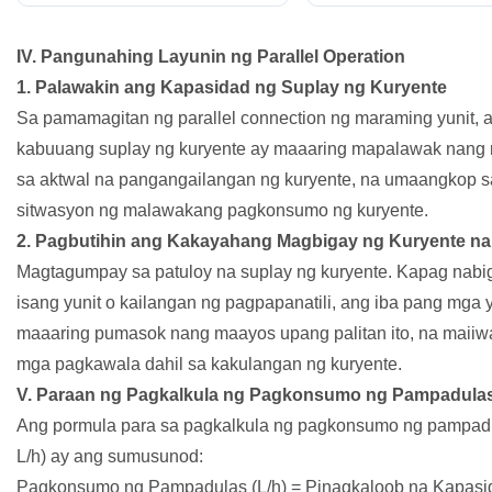
IV. Pangunahing Layunin ng Parallel Operation
1. Palawakin ang Kapasidad ng Suplay ng Kuryente
Sa pamamagitan ng parallel connection ng maraming yunit, 
kabuuang suplay ng kuryente ay maaaring mapalawak nang
sa aktwal na pangangailangan ng kuryente, na umaangkop 
sitwasyon ng malawakang pagkonsumo ng kuryente.
2. Pagbutihin ang Kakayahang Magbigay ng Kuryente na
Magtagumpay sa patuloy na suplay ng kuryente. Kapag nabi
isang yunit o kailangan ng pagpapanatili, ang iba pang mga y
maaaring pumasok nang maayos upang palitan ito, na maii
mga pagkawala dahil sa kakulangan ng kuryente.
V. Paraan ng Pagkalkula ng Pagkonsumo ng Pampadula
Ang pormula para sa pagkalkula ng pagkonsumo ng pampadul
L/h) ay ang sumusunod:
Pagkonsumo ng Pampadulas (L/h) = Pinagkaloob na Kapasi