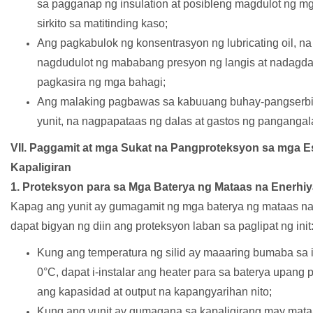
sa pagganap ng insulation at posibleng magdulot ng mg
sirkito sa matitinding kaso;
Ang pagkabulok ng konsentrasyon ng lubricating oil, na
nagdudulot ng mababang presyon ng langis at nadagd
pagkasira ng mga bahagi;
Ang malaking pagbawas sa kabuuang buhay-pangserbi
yunit, na nagpapataas ng dalas at gastos ng pangangal
VII. Paggamit at mga Sukat na Pangproteksyon sa mga E
Kapaligiran
1.
Proteksyon para sa Mga Baterya ng Mataas na Enerhiy
Kapag ang yunit ay gumagamit ng mga baterya ng mataas na
dapat bigyan ng diin ang proteksyon laban sa paglipat ng init
Kung ang temperatura ng silid ay maaaring bumaba sa i
0°C, dapat i-instalar ang heater para sa baterya upang p
ang kapasidad at output na kapangyarihan nito;
Kung ang yunit ay gumagana sa kapaligirang may mata