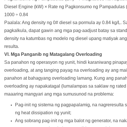
Diesel Engine (kW) × Rate ng Pagkonsumo ng Pampadulas 
1000 ÷ 0.84
Paalala: Ang density ng 0# diesel sa pormula ay 0.84 kg/L. S
pagkalkula, dapat gawin ang mga pag-aadjust batay sa stan
density na katumbas ng modelo ng diesel upang matiyak an
resulta.
VI. Mga Panganib ng Matagalang Overloading
Sa panahon ng operasyon ng yunit, hindi karaniwang pinap
overloading, at ang tanging payag na overloading ay ang mai
panahon at bahagyang overloading lamang. Kung ang pana
overloading ay napakatagal (lumalampas sa saklaw ng rated
maaaring mangyari ang mga sumusunod na problema:
Pag-init ng sistema ng pagpapalamig, na nagreresulta 
ng heat dissipation ng yunit;
Ang sobrang pag-init ng mga balot ng generator, na na