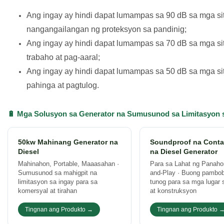
Ang ingay ay hindi dapat lumampas sa 90 dB sa mga s
nangangailangan ng proteksyon sa pandinig;
Ang ingay ay hindi dapat lumampas sa 70 dB sa mga s
trabaho at pag-aaral;
Ang ingay ay hindi dapat lumampas sa 50 dB sa mga s
pahinga at pagtulog.
🔋 Mga Solusyon sa Generator na Sumusunod sa Limitasyon 
50kw Mahinang Generator na
Soundproof na Conta
Diesel
na Diesel Generator
Mahinahon, Portable, Maaasahan ·
Para sa Lahat ng Panaho
Sumusunod sa mahigpit na
and-Play · Buong pambob
limitasyon sa ingay para sa
tunog para sa mga lugar 
komersyal at tirahan
at konstruksyon
Tingnan ang Produkto →
Tingnan ang Produkto 