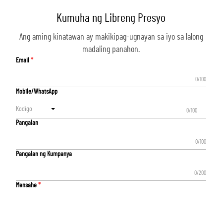
Kumuha ng Libreng Presyo
Ang aming kinatawan ay makikipag-ugnayan sa iyo sa lalong
madaling panahon.
Email
0/100
Mobile/WhatsApp
Kodigo
0/100
Pangalan
0/100
Pangalan ng Kumpanya
0/200
Mensahe