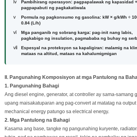
ⅳ
Pambihirang operasyon: pagpapalawak ng kapasidad 
pagpapabuti ng pagkakatiwala
ⅴ
Pormula ng pagkonsumo ng gasolina: kW × g/kWh ÷ 10
0.84 (L/h)
ⅵ
Mga panganib ng sobrang karga: pag-init nang labis,
pagkabigo ng insulation, pagmababa ng buhay ng ser
ⅶ
Espesyal na proteksyon sa kapaligiran: malamig na kli
mataas na altitud, mataas na kahalumigmigan
II. Pangunahing Komposisyon at mga Pantulong na Baha
1. Pangunahing Bahagi
Ang diesel engine, generator, at controller ay sama-saman
upang maisakatuparan ang pag-convert at matatag na output
mechanical energy patungo sa electrical energy.
2. Mga Pantulong na Bahagi
Kasama ang base, tangke ng pangunahing kuryente, radiator