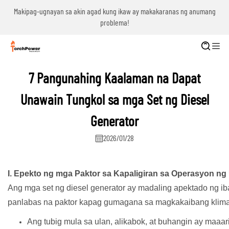
g
Makipag-ugnayan sa akin agad kung ikaw ay makakaranas ng anumang
problema!
7 Pangunahing Kaalaman na Dapat
Unawain Tungkol sa mga Set ng Diesel
Generator
2026/01/28
I. Epekto ng mga Paktor sa Kapaligiran sa Operasyon ng 
Ang mga set ng diesel generator ay madaling apektado ng iba
panlabas na paktor kapag gumagana sa magkakaibang klima
Ang tubig mula sa ulan, alikabok, at buhangin ay maaar