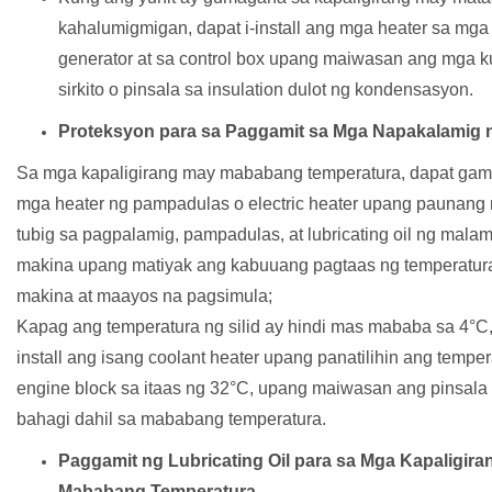
kahalumigmigan, dapat i-install ang mga heater sa mga 
generator at sa control box upang maiwasan ang mga k
sirkito o pinsala sa insulation dulot ng kondensasyon.
Proteksyon para sa Paggamit sa Mga Napakalamig 
Sa mga kapaligirang may mababang temperatura, dapat gami
mga heater ng pampadulas o electric heater upang paunang 
tubig sa pagpalamig, pampadulas, at lubricating oil ng malam
makina upang matiyak ang kabuuang pagtaas ng temperatur
makina at maayos na pagsimula;
Kapag ang temperatura ng silid ay hindi mas mababa sa 4°C, 
install ang isang coolant heater upang panatilihin ang tempe
engine block sa itaas ng 32°C, upang maiwasan ang pinsala
bahagi dahil sa mababang temperatura.
Paggamit ng Lubricating Oil para sa Mga Kapaligir
Mababang Temperatura